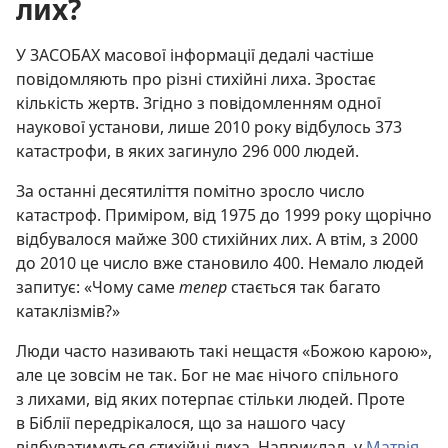
лих?
У ЗАСОБАХ масової інформації дедалі частіше
повідомляють про різні стихійні лиха. Зростає
кількість жертв. Згідно з повідомленням одної
наукової установи, лише 2010 року відбулось 373
катастрофи, в яких загинуло 296 000 людей.
За останні десятиліття помітно зросло число
катастроф. Приміром, від 1975 до 1999 року щорічно
відбувалося майже 300 стихійних лих. А втім, з 2000
до 2010 це число вже становило 400. Немало людей
запитує: «Чому саме
тепер
стається так багато
катаклізмів?»
Люди часто називають такі нещастя «Божою карою»,
але це зовсім не так. Бог не має нічого спільного
з лихами, від яких потерпає стільки людей. Проте
в Біблії передрікалося, що за нашого часу
відбуватимуться стихійні лиха. Наприклад, у
Матвія