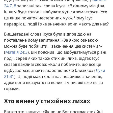
24:7, 8
записані такі слова Ісуса: «В одному місці за
іншим буде голод і відбуватимуться землетруси. Усе
це лише початок нестерпних мук». Чому Ісус
передрік ці події і яке значення вони мають для нас?
Вищезгадані слова Ісуса були відповіддю на
поставлене йому запитання: «За якою ознакою
можна буде побачити... закінчення цієї системи?»
(
Матвія 24:3
). Він пояснив, що відбуватимуться різні
події, серед яких також стихійні лиха. Відтак Ісус
сказав важливі слова: «Коли побачите, що все це
відбувається, знайте: царство Боже близько» (
Луки
21:31
). Ці події мають для нас неабияке значення,
адже вони вказують на великі зміни, які вже не за
горами.
Хто винен у стихійних лихах
Багато хто запитує: «Якщо не Бог посилає стихійні