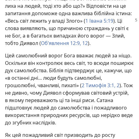
лиха на людей, тоді хто або що?» Відповісти на це
запитання допоможе одна важлива біблійна істина:
«Весь світ лежить у владі Злого» (
1 Івана 5:19
). Ці
слова виявляють, що причиною страждань у світі є
не Бог, а в багатьох випадках його ворог — Злий,
тобто Диявол (
Об’явлення 12:9,
12
).
Цей самолюбний ворог Бога вважає людей за ніщо.
Оскільки він контролює весь світ, то всюди поширює
дух самолюбства. Біблія підтверджує це, кажучи, що
«в останні дні... люди будуть самолюбні,
грошолюбні, чванливі, пихаті» (
2 Тимофія 3:1, 2
). Тож
не дивно, чому Диявол сформував світовий устрій,
в якому переважають ці та інші риси. Сатана
підштовхує людей до самолюбства і пожадливого
використання природних ресурсів, що нерідко веде
до згубних наслідків.
Як цей пожадливий світ призводить до росту