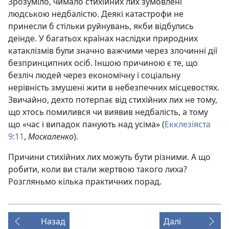
Зрозуміло, чимало стихійних лих зумовлені
людською недбалістю. Деякі катастрофи не
принесли б стільки руйнувань, якби відбулись
деінде. У багатьох країнах наслідки природних
катаклізмів були значно важчими через злочинні дії
безпринципних осіб. Іншою причиною є те, що
безліч людей через економічну і соціальну
нерівність змушені жити в небезпечних місцевостях.
Звичайно, дехто потерпає від стихійних лих не тому,
що хтось помилився чи виявив недбалість, а тому
що «час і випадок панують над усіма» (
Екклезіяста
9:11
,
Москаленко
).
Причини стихійних лих можуть бути різними. А що
робити, коли ви стали жертвою такого лиха?
Розгляньмо кілька практичних порад.
Назад
Далі