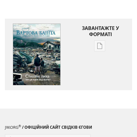
ЗАВАНТАЖТЕ У
ФОРМАТІ
Параметри
завантаження
публікацій
ВАРТОВА
БАШТА
Грудень 2011
®
JW.ORG
/ ОФІЦІЙНИЙ САЙТ СВІДКІВ ЄГОВИ