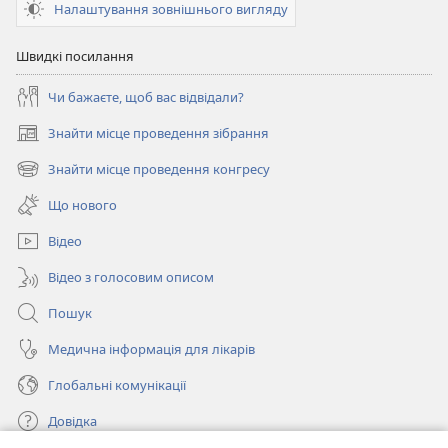
Налаштування зовнішнього вигляду
Швидкі посилання
Чи бажаєте, щоб вас відвідали?
Знайти місце проведення зібрання
(відкривається
у
Знайти місце проведення конгресу
(відкривається
новому
у
вікні)
Що нового
новому
вікні)
Відео
Відео з голосовим описом
Пошук
Медична інформація для лікарів
Глобальні комунікації
Довідка