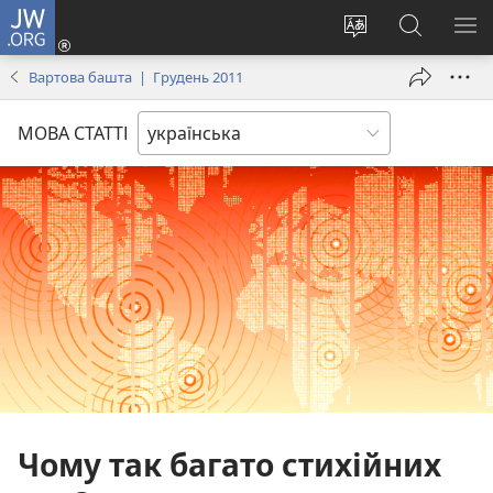
JW.ORG
Увійти
(відкривається
Змінити
Пошук
ПО
у
мову
на
М
Вартова башта | Грудень 2011
новому
сайту
сайті
вікні)
JW.ORG
МОВА СТАТТІ
Чому так багато стихійних