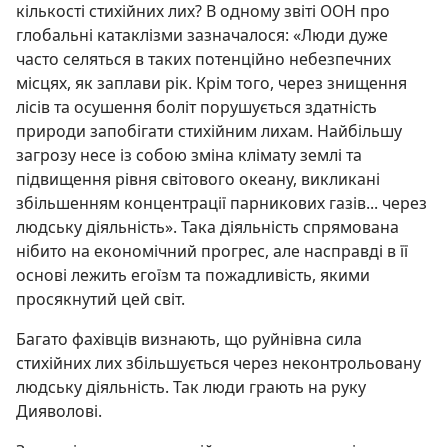
кількості стихійних лих? В одному звіті ООН про
глобальні катаклізми зазначалося: «Люди дуже
часто селяться в таких потенційно небезпечних
місцях, як заплави рік. Крім того, через знищення
лісів та осушення боліт порушується здатність
природи запобігати стихійним лихам. Найбільшу
загрозу несе із собою зміна клімату землі та
підвищення рівня світового океану, викликані
збільшенням концентрації парникових газів... через
людську діяльність». Така діяльність спрямована
нібито на економічний прогрес, але насправді в її
основі лежить егоїзм та пожадливість, якими
просякнутий цей світ.
Багато фахівців визнають, що руйнівна сила
стихійних лих збільшується через неконтрольовану
людську діяльність. Так люди грають на руку
Дияволові.