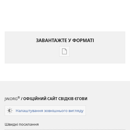
ЗАВАНТАЖТЕ У ФОРМАТІ
Параметри
завантаження
публікацій
ВАРТОВА
БАШТА
Квітень 2010
®
JW.ORG
/ ОФІЦІЙНИЙ САЙТ СВІДКІВ ЄГОВИ
Налаштування зовнішнього вигляду
Швидкі посилання