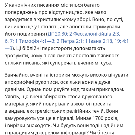
У канонічних писаннях міститься багато
попереджень про відступництво, яке мало
зародитися в християнському зборі. Воно, по суті,
виникло ще у I столітті, але апостоли стримували
його поширення (
Дії 20:30;
2 Фессалонікійців 2:3,
6, 7;
1 Тимофія 4:1—3;
2 Петра 2:1;
1 Івана 2:18, 19;
4:1
—3
). Ці біблійні перестороги допомагають
зрозуміти, чому після смерті апостолів з’явилося
стільки писань, які суперечать вченням Ісуса.
Звичайно, вчені та історики можуть високо цінувати
апокрифічні рукописи, оскільки вони є дуже
давніми. Однак поміркуйте над таким прикладом.
Уявіть, що вчені збирають стоси друкованого
матеріалу, який повирізали з жовтої преси та
з видань екстремістських релігійних течій. Вони
замуровують усе це в підвалі. Минає 1700 років,
і вирізки знаходять. Чи будуть вони тоді надійним
і правдивим джерелом інформації? Чи брехня