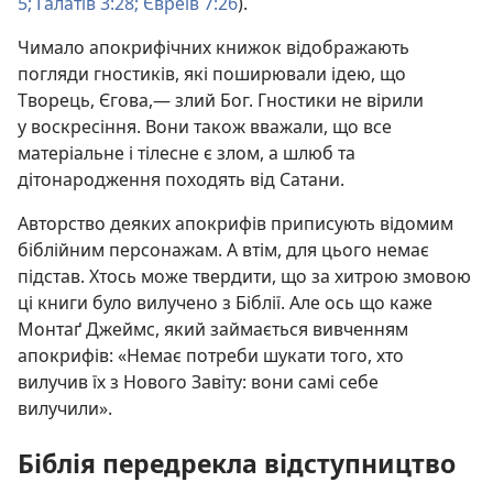
5;
Галатів 3:28;
Євреїв 7:26
).
Чимало апокрифічних книжок відображають
погляди гностиків, які поширювали ідею, що
Творець, Єгова,— злий Бог. Гностики не вірили
у воскресіння. Вони також вважали, що все
матеріальне і тілесне є злом, а шлюб та
дітонародження походять від Сатани.
Авторство деяких апокрифів приписують відомим
біблійним персонажам. А втім, для цього немає
підстав. Хтось може твердити, що за хитрою змовою
ці книги було вилучено з Біблії. Але ось що каже
Монтаґ Джеймс, який займається вивченням
апокрифів: «Немає потреби шукати того, хто
вилучив їх з Нового Завіту: вони самі себе
вилучили».
Біблія передрекла відступництво