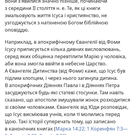
Вони з’явилися значно пізніше, починаючи
з середини II століття н. е. Те, як ці книги
змальовують життя Ісуса і християнство, не
узгоджується з натхненою Богом біблійною
оповіддю.
Наприклад, в апокрифічному Євангелії від Фоми
Ісусу приписується кілька дивних висловлювань,
серед яких обіцянка перевтілити Марію у чоловіка,
аби вона змогла ввійти в небесне Царство.
А Євангеліє Дитинства (від Фоми) каже, що Ісус був
підлим хлопцем, і через нього загинула дитина.
В апокрифічних Діяннях Павла і в Діяннях Петра
засуджуються будь-які статеві стосунки. Там навіть
сказано, що апостоли змушували жінок розходитися
зі своїми чоловіками. Євангеліє від Юди розповідає,
що Ісус висміював учнів, коли ті молились перед
їдою. Такі історії суперечать тому, що записано
в канонічних книгах (
Марка 14:22;
1 Коринфян 7:3—