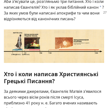
Аби з’ясувати це, розгляньмо три питання. Хто і коли
написав Євангелія? Хто і як уклав біблійний канон
?
*
За
яких умов були написані апокрифи та чим вони
відрізняються від канонічних писань?
Хто і коли написав Християнські
Грецькі Писання?
За деякими джерелами, Євангеліє Матвія з’явилося
всього через вісім років після смерті Ісуса,
приблизно 41 року н. е. Багато вчених називають