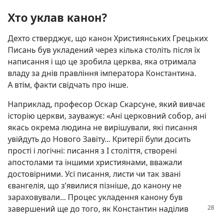
Хто уклав канон?
Дехто стверджує, що канон Християнських Грецьких
Писань був укладений через кілька століть після їх
написання і що це зробила церква, яка отримала
владу за днів правління імператора Константина.
А втім, факти свідчать про інше.
Наприклад, професор Оскар Скарсуне, який вивчає
історію церкви, зауважує: «Ані церковний собор, ані
якась окрема людина не вирішували, які писання
увійдуть до Нового Завіту... Критерії були досить
прості і логічні: писання з I століття, створені
апостолами та іншими християнами, вважали
достовірними. Усі писання, листи чи так звані
євангелія, що з’явилися пізніше, до канону не
зараховували... Процес укладення канону був
завершений ще до того, як Константин наділив