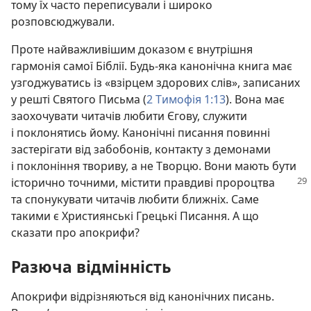
тому їх часто переписували і широко
розповсюджували.
Проте найважливішим доказом є внутрішня
гармонія самої Біблії. Будь-яка канонічна книга має
узгоджуватись із «взірцем здорових слів», записаних
у решті Святого Письма (
2 Тимофія 1:13
). Вона має
заохочувати читачів любити Єгову, служити
і поклонятись йому. Канонічні писання повинні
застерігати від забобонів, контакту з демонами
і поклоніння твориву, а не Творцю. Вони мають бути
історично точними, містити правдиві
пророцтва
та спонукувати читачів любити ближніх. Саме
такими є Християнські Грецькі Писання. А що
сказати про апокрифи?
Разюча відмінність
Апокрифи відрізняються від канонічних писань.