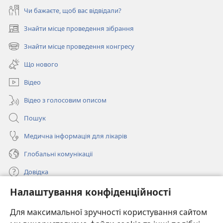
Чи бажаєте, щоб вас відвідали?
Знайти місце проведення зібрання
(відкривається
у
Знайти місце проведення конгресу
(відкривається
новому
у
вікні)
Що нового
новому
вікні)
Відео
Відео з голосовим описом
Пошук
Медична інформація для лікарів
Глобальні комунікації
Довідка
Налаштування конфіденційності
Пожертви
(відкривається
у
Для максимальної зручності користування сайтом
новому