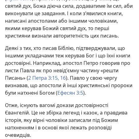
святий дух, Божа діюча сила, додаватиме їм сил, аби
виконувати це завдання. І коли з’явилися книги,
написані апостолами або іншими чоловіками,
якими керував Божий святий дух, то перші
християни визнали авторитетність цих писань.
Деякі з тих, хто писав Біблію, підтверджували, що
іншими укладачами теж керував Бог і що їхні книги
достовірні. Наприклад, апостол Петро говорив про
листи Павла як про невід’ємну частину «решти
Писань» (
2 Петра 3:15, 16
). Павло у свою чергу
визнавав, що апостоли й інші християнські пророки
були натхнені Богом (
Ефесян 3:5
).
Отже, існують вагомі докази достовірності
Євангелій. Це не збірка легенд і казок, а правдива
історія, яку вірні чоловіки записали під Божим
натхненням і в основі якої лежать розповіді
очевидців.