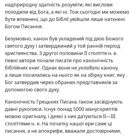
надприродну здатність розуміти, які вислови
походили від Бога, а які ні. Тож сьогодні ми можемо
бути впевнені, що до Біблії увійшли лише натхнені
Богом Писання.
Безумовно, канон був укладений під дією Божого
святого духу і затверджений у той ранній період
християнства. З другої половини II століття н. е.
певні автори почали писати про канонічність
біблійних книг. Однак вони не
укладали
канону,
а лише посилались на нього як на збірку книг, яку
Бог затвердив через обраних представників за
допомогою свого духу.
Канонічність Грецьких Писань також засвідчують
давні рукописи. Існує понад 5000 манускриптів
мовою оригіналу, і деякі з них датуються II—III
століттями н. е. На початку нашої ери саме ці
писання, а не апокрифи, вважали достовірними,