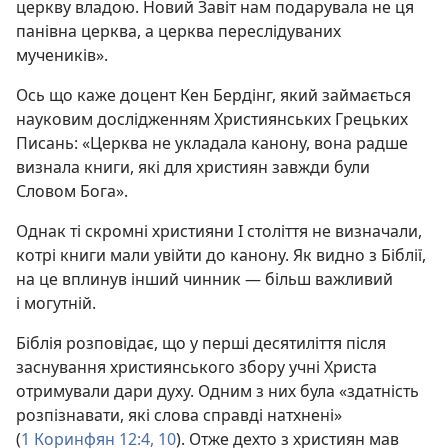
церкву владою. Новий Завіт нам подарувала не ця
панівна церква, а церква переслідуваних
мучеників».
Ось що каже доцент Кен Бердінг, який займається
науковим дослідженням Християнських Грецьких
Писань: «Церква не укладала канону, вона радше
визнала книги, які для християн завжди були
Словом Бога».
Однак ті скромні християни I століття не визначали,
котрі книги мали увійти до канону. Як видно з Біблії,
на це вплинув інший чинник — більш важливий
і могутній.
Біблія розповідає, що у перші десятиліття після
заснування християнського збору учні Христа
отримували дари духу. Одним з них була «здатність
розпізнавати, які слова справді натхнені»
(
1 Коринфян 12:4,
10
). Отже дехто з християн мав