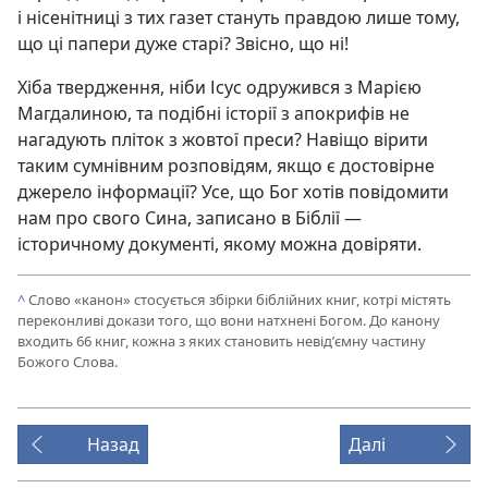
і нісенітниці з тих газет стануть правдою лише тому,
що ці папери дуже старі? Звісно, що ні!
Хіба твердження, ніби Ісус одружився з Марією
Магдалиною, та подібні історії з апокрифів не
нагадують пліток з жовтої преси? Навіщо вірити
таким сумнівним розповідям, якщо є достовірне
джерело інформації? Усе, що Бог хотів повідомити
нам про свого Сина, записано в Біблії —
історичному документі, якому можна довіряти.
^
Слово «канон» стосується збірки біблійних книг, котрі містять
переконливі докази того, що вони натхнені Богом. До канону
входить 66 книг, кожна з яких становить невід’ємну частину
Божого Слова.
Назад
Далі