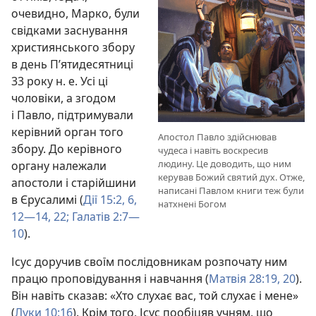
очевидно, Марко, були
свідками заснування
християнського збору
в день П’ятидесятниці
33 року н. е. Усі ці
чоловіки, а згодом
і Павло, підтримували
керівний орган того
Апостол Павло здійснював
збору. До керівного
чудеса і навіть воскресив
людину. Це доводить, що ним
органу належали
керував Божий святий дух. Отже,
апостоли і старійшини
написані Павлом книги теж були
в Єрусалимі (
Дії 15:2,
6,
натхнені Богом
12—14,
22;
Галатів 2:7—
10
).
Ісус доручив своїм послідовникам розпочату ним
працю проповідування і навчання (
Матвія 28:19, 20
).
Він навіть сказав: «Хто слухає вас, той слухає і мене»
(
Луки 10:16
). Крім того, Ісус пообіцяв учням, що