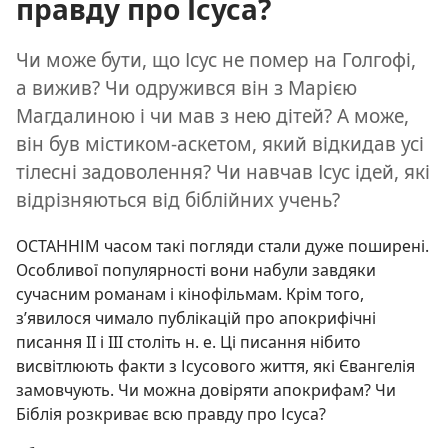
правду про Ісуса?
Чи може бути, що Ісус не помер на Голгофі,
а вижив? Чи одружився він з Марією
Магдалиною і чи мав з нею дітей? А може,
він був містиком-аскетом, який відкидав усі
тілесні задоволення? Чи навчав Ісус ідей, які
відрізняються від біблійних учень?
ОСТАННІМ часом такі погляди стали дуже поширені.
Особливої популярності вони набули завдяки
сучасним романам і кінофільмам. Крім того,
з’явилося чимало публікацій про апокрифічні
писання II і III століть н. е. Ці писання нібито
висвітлюють факти з Ісусового життя, які Євангелія
замовчують. Чи можна довіряти апокрифам? Чи
Біблія розкриває всю правду про Ісуса?