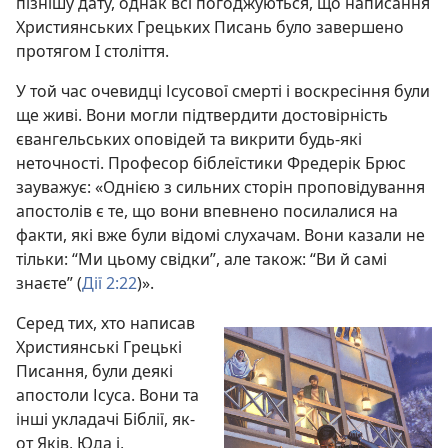
пізнішу дату, однак всі погоджуються, що написання
Християнських Грецьких Писань було завершено
протягом I століття.
У той час очевидці Ісусової смерті і воскресіння були
ще живі. Вони могли підтвердити достовірність
євангельських оповідей та викрити будь-які
неточності. Професор біблеїстики Фредерік Брюс
зауважує: «Однією з сильних сторін проповідування
апостолів є те, що вони впевнено посилалися на
факти, які вже були відомі слухачам. Вони казали не
тільки: “Ми цьому свідки”, але також: “Ви й самі
знаєте” (
Дії 2:22
)».
Серед тих, хто написав
Християнські Грецькі
Писання, були деякі
апостоли Ісуса. Вони та
інші укладачі Біблії, як-
от Яків, Юда і,