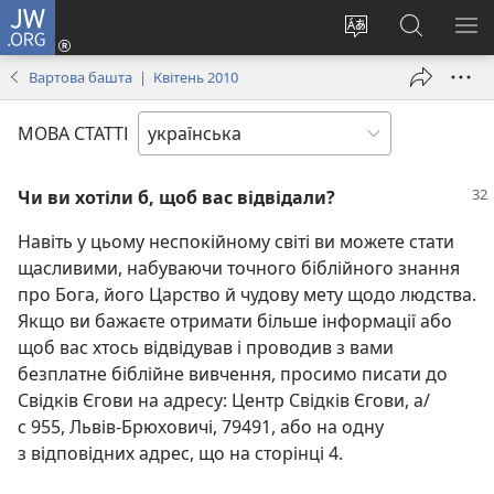
JW.ORG
Увійти
(відкривається
Змінити
Пошук
ПО
у
мову
на
М
Вартова башта | Квітень 2010
новому
сайту
сайті
вікні)
JW.ORG
МОВА СТАТТІ
Чи ви хотіли б, щоб вас відвідали?
Навіть у цьому неспокійному світі ви можете стати
щасливими, набуваючи точного біблійного знання
про Бога, його Царство й чудову мету щодо людства.
Якщо ви бажаєте отримати більше інформації або
щоб вас хтось відвідував і проводив з вами
безплатне біблійне вивчення, просимо писати до
Свідків Єгови на адресу: Центр Свідків Єгови, а/
с 955, Львів-Брюховичі, 79491, або на одну
з відповідних адрес, що на сторінці 4.