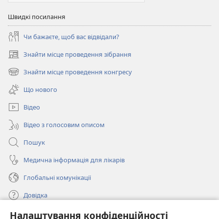
Швидкі посилання
Чи бажаєте, щоб вас відвідали?
Знайти місце проведення зібрання
(відкривається
у
Знайти місце проведення конгресу
(відкривається
новому
у
вікні)
Що нового
новому
вікні)
Відео
Відео з голосовим описом
Пошук
Медична інформація для лікарів
Глобальні комунікації
Довідка
Налаштування конфіденційності