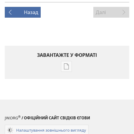
Назад
Далі
ЗАВАНТАЖТЕ У ФОРМАТІ
Параметри
завантаження
публікацій
ВАРТОВА
БАШТА
Квітень 2010
®
JW.ORG
/ ОФІЦІЙНИЙ САЙТ СВІДКІВ ЄГОВИ
Налаштування зовнішнього вигляду