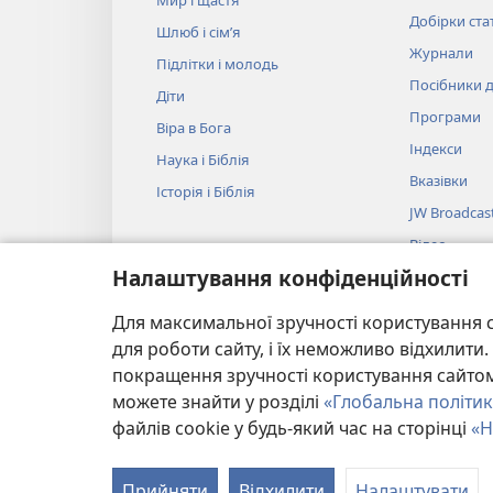
Добірки ста
Шлюб і сім’я
Журнали
Підлітки і молодь
Посібники д
Діти
Програми
Віра в Бога
Індекси
Наука і Біблія
Вказівки
Історія і Біблія
JW Broadcas
Відео
Налаштування конфіденційності
Музика
Аудіовистав
Для максимальної зручності користування с
Художнє чит
для роботи сайту, і їх неможливо відхилит
покращення зручності користування сайтом.
можете знайти у розділі
«Глобальна політик
файлів cookie у будь-який час на сторінці
«Н
Copyright
© 2026 Watch Tower Bible and Tract Societ
Прийняти
Відхилити
Налаштувати