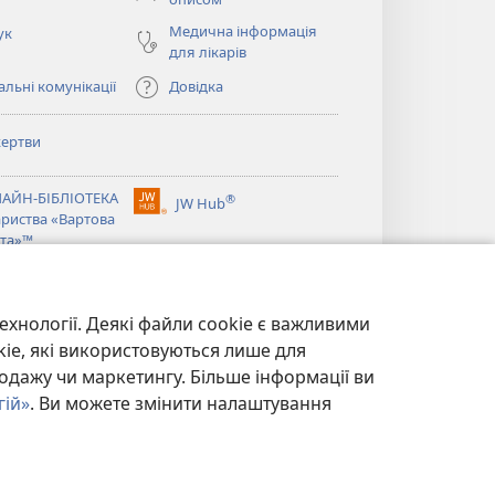
Медична інформація
ук
для лікарів
льні комунікації
Довідка
ертви
ється
АЙН-БІБЛІОТЕКА
®
JW Hub
(відкривається
ариства «Вартова
ється
у
та»™
новому
®
вікні)
ibrary
Watchtower Library
ехнології. Деякі файли cookie є важливими
kie, які використовуються лише для
одажу чи маркетингу. Більше інформації ви
гій»
. Ви можете змінити налаштування
ЙНОСТІ
|
НАЛАШТУВАННЯ КОНФІДЕНЦІЙНОСТІ