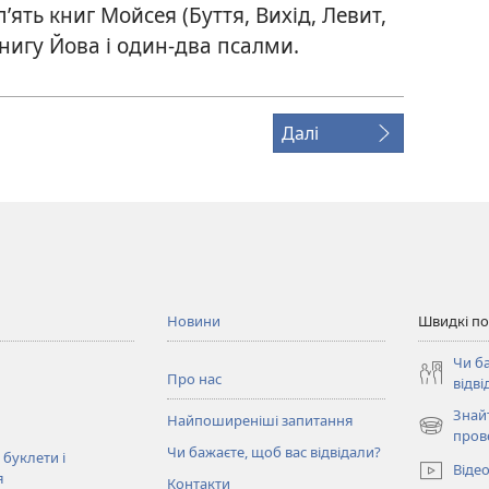
п’ять книг Мойсея (Буття, Вихід, Левит,
книгу Йова і один-два псалми.
Далі
Новини
Швидкі п
Чи б
Про нас
відві
Знай
Найпоширеніші запитання
(відкрива
пров
Чи бажаєте, щоб вас відвідали?
у
 буклети і
Віде
новому
я
Контакти