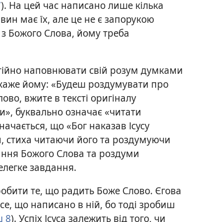
7
). На цей час написано лише кілька
авин має їх, але це не є запорукою
 з Божого Слова, йому треба
стійно наповнювати свій розум думками
 каже йому: «Будеш роздумувати про
Слово, вжите в тексті оригіналу
и», буквально означає «читати
значається, що «Бог наказав Ісусу
н, стиха читаючи його та роздумуючи
ння Божого Слова та роздуми
легке завдання.
робити те, що радить Боже Слово. Єгова
се, що написано в ній, бо тоді зробиш
ш 8
). Успіх Ісуса залежить від того, чи