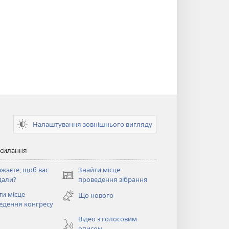
Налаштування зовнішнього вигляду
осилання
ажаєте, щоб вас
Знайти місце
(відкривається
дали?
проведення зібрання
у
ти місце
Що нового
новому
ється
едення конгресу
вікні)
Відео з голосовим
о
описом