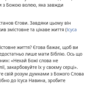
и з Божою волею, яка завжди
станов Єгови. Завдяки цьому він
в змістовне та цікаве життя (
Ісуса
містовне життя? Єгова бажає, щоб ви
недостатньо лише мати Біблію. Ось що
нин: «Нехай Божі слова не
ї, закарбовуйте їх у своєму серці».
е свій розум думками з Божого Слова
дібно до Ісуса Навина, зробите