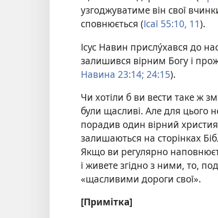
узгоджуватиме він свої вчинк
сповнюється (
Ісаї 55:10, 11
).
Ісус Навин прислу́хався до на
залишився вірним Богу і прожи
Навина 23:14;
24:15
).
Чи хотіли б ви вести таке ж з
були щасливі. Але для цього 
порадив один вірний христия
залишаються на сторінках Біблі
Якщо ви регулярно наповнюєт
і живете згідно з ними, то, по
«щасливими дороги свої».
[Примітка]