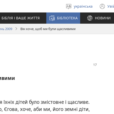
українська
Уві
Вибрати
(в
мову
у
БІБЛІЯ І ВАШЕ ЖИТТЯ
БІБЛІОТЕКА
НОВИНИ
но
вік
нь 2009
Він хоче, щоб ми були щасливими
ливими
 їхніх дітей було змістовне і щасливе.
 Єгова, хоче, аби ми, його земні діти,