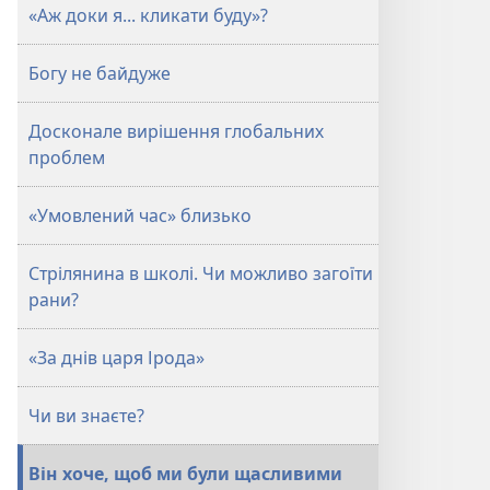
«Аж доки я... кликати буду»?
Богу не байдуже
Досконале вирішення глобальних
проблем
«Умовлений час» близько
Стрілянина в школі. Чи можливо загоїти
рани?
«За днів царя Ірода»
Чи ви знаєте?
Він хоче, щоб ми були щасливими