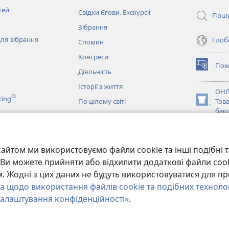
вікні)
тей
Свідки Єгови. Екскурсії
Пош
Зібрання
ля зібрання
Глоба
Спомин
Конгреси
Пож
(відкрива
Діяльність
у
Історії з життя
новому
ОНЛ
®
ting
вікні)
По цілому світі
Тов
(відкрива
баш
у
новому
JW L
вікні)
и
айтом ми використовуємо файли cookie та інші подібні т
ання Біблії
и. Ви можете прийняти або відхилити додаткові файли coo
 Жодні з цих даних не будуть використовуватися для пр
а щодо використання файлів cookie та подібних техноло
алаштування конфіденційності»
.
y of Pennsylvania.
УМОВИ ВИКОРИСТАННЯ
|
ПОЛІТИКА КОНФІДЕНЦІ