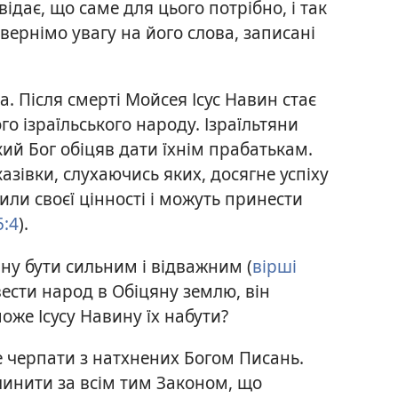
дає, що саме для цього потрібно, і так
вернімо увагу на його слова, записані
. Після смерті Мойсея Ісус Навин стає
о ізраїльського народу. Ізраїльтяни
кий Бог обіцяв дати їхнім прабатькам.
казівки, слухаючись яких, досягне успіху
тили своєї цінності і можуть принести
:4
).
ину бути сильним і відважним (
вірші
вести народ в Обіцяну землю, він
оже Ісусу Навину їх набути?
же черпати з натхнених Богом Писань.
чинити за всім тим Законом, що