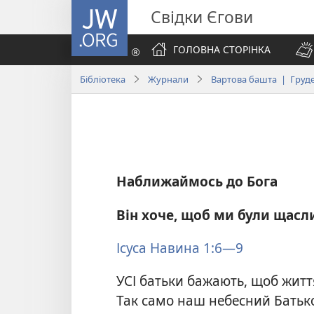
JW.ORG
Свідки Єгови
ГОЛОВНА СТОРІНКА
Бібліотека
Журнали
Вартова башта | Груде
Наближаймось до Бога
Він хоче, щоб ми були щас
Ісуса Навина 1:6—9
УСІ батьки бажають, щоб життя
Так само наш небесний Батько,