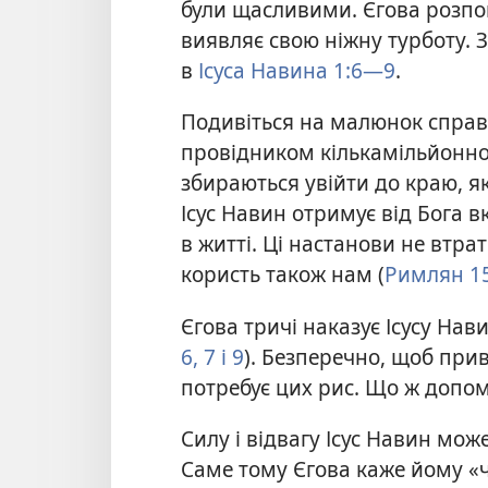
були щасливими. Єгова розпові
виявляє свою ніжну турботу. З
в
Ісуса Навина 1:6—9
.
Подивіться на малюнок справа
провідником кількамільйонног
збираються увійти до краю, я
Ісус Навин отримує від Бога в
в житті. Ці настанови не втра
користь також нам (
Римлян 15
Єгова тричі наказує Ісусу Нав
6, 7
і 9
). Безперечно, щоб при
потребує цих рис. Що ж допом
Силу і відвагу Ісус Навин мо
Саме тому Єгова каже йому «