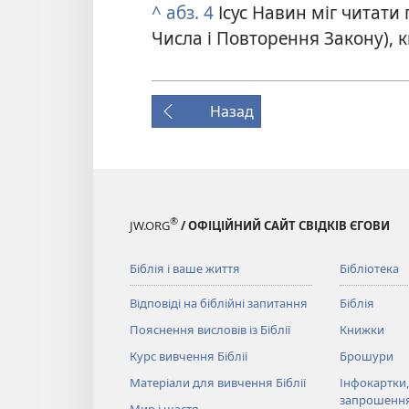
^
абз. 4
Ісус Навин міг читати 
Числа і Повторення Закону), 
Назад
®
JW.ORG
/ ОФІЦІЙНИЙ САЙТ СВІДКІВ ЄГОВИ
Біблія і ваше життя
Бібліотека
Відповіді на біблійні запитання
Біблія
Пояснення висловів із Біблії
Книжки
Курс вивчення Біблії
Брошури
Матеріали для вивчення Біблії
Інфокартки,
запрошенн
Мир і щастя