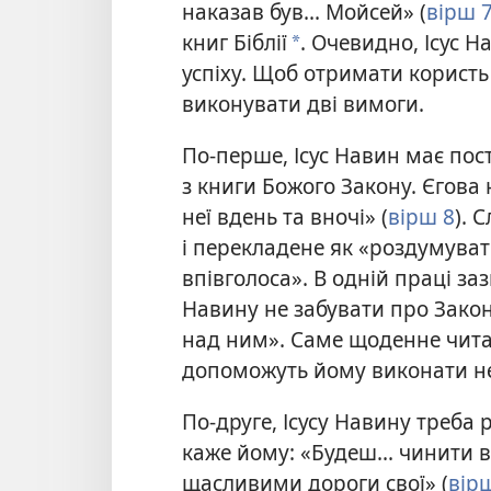
наказав був... Мойсей» (
вірш 
книг Біблії
. Очевидно, Ісус Н
*
успіху. Щоб отримати користь
виконувати дві вимоги.
По-перше, Ісус Навин має по
з книги Божого Закону. Єгова
неї вдень та вночі» (
вірш 8
). 
і перекладене як «роздумуват
впівголоса». В одній праці за
Навину не забувати про Зако
над ним». Саме щоденне чита
допоможуть йому виконати не
По-друге, Ісусу Навину треба 
каже йому: «Будеш... чинити в
щасливими дороги свої» (
вір