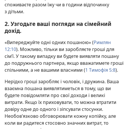
споживаєте разом їжу чи в години відпочинку
з дітьми.
2. Узгодьте ваші погляди на сімейний
дохід.
«Випереджуйте одні одних пошаною» (
Римлян
12:10
). Можливо, тільки ви заробляєте гроші для
сім’ї. У такому випадку ви будете виявляти пошану
до подружнього партнера, якщо вважатимете гроші
спільними, а не вашими власними (
1 Тимофія 5:8
).
Нерідко гроші заробляє і чоловік, і дружина. Ваша
взаємна пошана виявлятиметься в тому, що ви
будете повідомляти про свої доходи і великі
витрати. Якщо їх приховувати, то можна втратити
довіру одне до одного і зіпсувати стосунки.
Необов’язково обговорювати кожну копійку, але
коли ви радитеся стосовно значних витрат, то