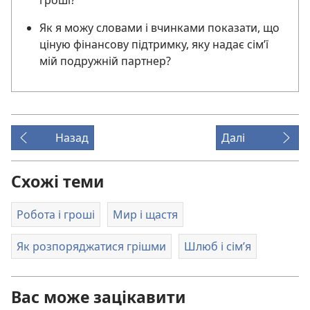
гроші?
Як я можу словами і вчинками показати, що
ціную фінансову підтримку, яку надає сім’ї
мій подружній партнер?
Назад
Далі
Схожі теми
Робота і гроші
Мир і щастя
Як розпоряджатися грішми
Шлюб і сім’я
Вас може зацікавити