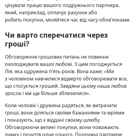
цінувати працю вашого подружнього партнера,
який, наприклад, оплачує рахунки або
робить покупки, міняйтеся час від часу обов’язками.
Чи варто сперечатися через
гроші?
Обговорення грошових питань не повинне
охолоджувати вашої любові. З цим погоджується
Лія, яка одружена п’ять років. Вона каже: «Ми
з чоловіком навчилися відверто обговорювати все,
що стосується грошей. Завдяки цьому наша любов
зросла і ми ще більше зблизилися».
Коли чоловік і дружина радяться, як витрачати
гроші, вони діляться своїми бажаннями та мріями
і показують, що є віддані своєму шлюбу.
Обговорюючи великі покупки, вони поважають
думку і почуття одне одного. Подружні партнери