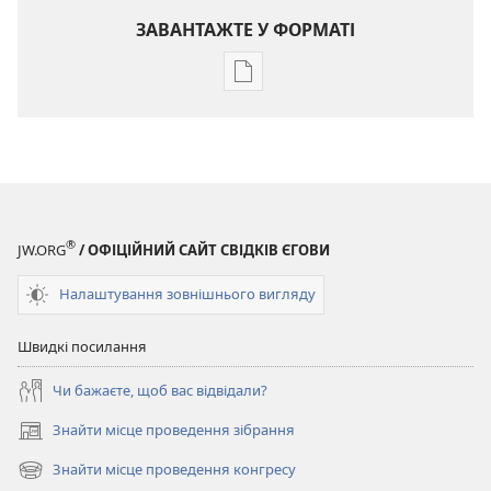
ЗАВАНТАЖТЕ У ФОРМАТІ
Параметри
завантаження
публікацій
ВАРТОВА
БАШТА
Серпень 2009
®
JW.ORG
/ ОФІЦІЙНИЙ САЙТ СВІДКІВ ЄГОВИ
Налаштування зовнішнього вигляду
Швидкі посилання
Чи бажаєте, щоб вас відвідали?
Знайти місце проведення зібрання
(відкривається
у
Знайти місце проведення конгресу
(відкривається
новому