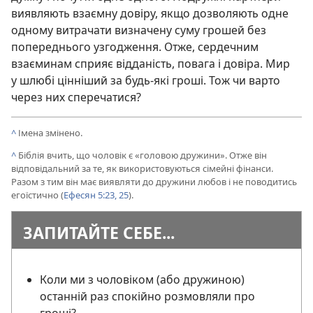
виявляють взаємну довіру, якщо дозволяють одне
одному витрачати визначену суму грошей без
попереднього узгодження. Отже, сердечним
взаєминам сприяє відданість, повага і довіра. Мир
у шлюбі цінніший за будь-які гроші. Тож чи варто
через них сперечатися?
^
Імена змінено.
^
Біблія вчить, що чоловік є «головою дружини». Отже він
відповідальний за те, як використовуються сімейні фінанси.
Разом з тим він має виявляти до дружини любов і не поводитись
егоїстично (
Ефесян 5:23,
25
).
ЗАПИТАЙТЕ СЕБЕ...
Коли ми з чоловіком (або дружиною)
останній раз спокійно розмовляли про