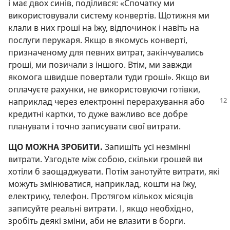
і має двох синів, поділився: «Спочатку ми
використовували систему конвертів. Щотижня ми
клали в них гроші на їжу, відпочинок і навіть на
послуги перукаря. Якщо в якомусь конверті,
призначеному для певних витрат, закінчувались
гроші, ми позичали з іншого. Втім, ми завжди
якомога швидше повертали туди гроші». Якщо ви
оплачуєте рахунки, не використовуючи готівки,
наприклад через електронні перерахування або
кредитні картки, то дуже важливо все добре
планувати і точно записувати свої витрати.
ЩО МОЖНА ЗРОБИТИ.
Запишіть усі незмінні
витрати. Узгодьте між собою, скільки грошей ви
хотіли б заощаджувати. Потім занотуйте витрати, які
можуть змінюватися, наприклад, кошти на їжу,
електрику, телефон. Протягом кількох місяців
записуйте реальні витрати. І, якщо необхідно,
зробіть деякі зміни, аби не влазити в борги.