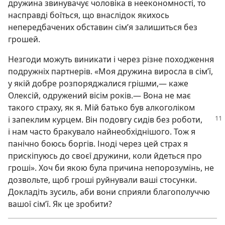
дружина звинувачує чоловіка в неекономності, то
насправді боїться, що внаслідок якихось
непередбачених обставин сім’я залишиться без
грошей.
Незгоди можуть виникати і через різне походження
подружніх партнерів. «Моя дружина виросла в сім’ї,
у якій добре розпоряджалися грішми,— каже
Олексій, одружений вісім років.— Вона не має
такого страху, як я. Мій батько був алкоголіком
і запеклим курцем. Він подовгу
сидів без роботи,
і нам часто бракувало найнеобхіднішого. Тож я
панічно боюсь боргів. Іноді через цей страх я
прискіпуюсь до своєї дружини, коли йдеться про
гроші». Хоч би якою була причина непорозумінь, не
дозвольте, щоб гроші руйнували ваші стосунки.
Докладіть зусиль, аби вони сприяли благополуччю
вашої сім’ї. Як це зробити?