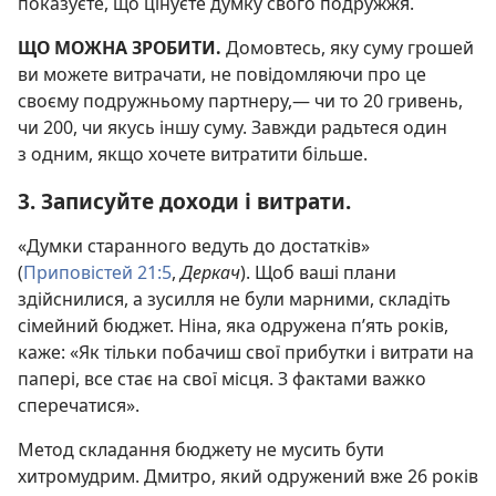
показуєте, що цінуєте думку свого подружжя.
ЩО МОЖНА ЗРОБИТИ.
Домовтесь, яку суму грошей
ви можете витрачати, не повідомляючи про це
своєму подружньому партнеру,— чи то 20 гривень,
чи 200, чи якусь іншу суму. Завжди радьтеся один
з одним, якщо хочете витратити більше.
3. Записуйте доходи і витрати.
«Думки старанного ведуть до достатків»
(
Приповістей 21:5
,
Деркач
). Щоб ваші плани
здійснилися, а зусилля не були марними, складіть
сімейний бюджет. Ніна, яка одружена п’ять років,
каже: «Як тільки побачиш свої прибутки і витрати на
папері, все стає на свої місця. З фактами важко
сперечатися».
Метод складання бюджету не мусить бути
хитромудрим. Дмитро, який одружений вже 26 років