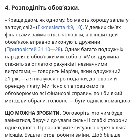
4. Розподіліть обов’язки.
«Краще двом, як одному, бо мають хорошу заплату
за труд свій» (
Екклезіяста 4:9, 10
). У деяких сім’ях
фінансами займаються чоловіки, а в інших цей
обов’язок вправно виконують дружини
(
Приповістей 31:10—28
). Однак багато подружніх
пар ділять обов’язки між собою. «Моя дружина
стежить за оплатою рахунків і незначними
витратами,— говорить Мар’ян, який одружений
21 рік,— а я піклуюся про податки, договори й
орендну плату. Ми тісно співпрацюємо та
обговорюємо всі фінансові справи». Хоч би який
метод ви обрали, головне — бути однією командою.
ЩО МОЖНА ЗРОБИТИ.
Обговоріть, хто чим буде
займатися, беручи до уваги сильні і слабкі сторони
одне одного. Проаналізуйте ситуацію через кілька
місяців. Будьте готові робити зміни. Щоб більше