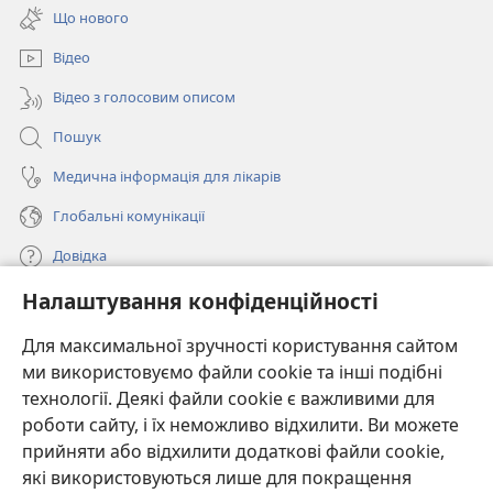
у
вікні)
Що нового
новому
вікні)
Відео
Відео з голосовим описом
Пошук
Медична інформація для лікарів
Глобальні комунікації
Довідка
Налаштування конфіденційності
Пожертви
(відкривається
у
Для максимальної зручності користування сайтом
новому
ми використовуємо файли cookie та інші подібні
ОНЛАЙН-БІБЛІОТЕКА Товариства «Вартова башта»™
(відкривається
вікні)
технології. Деякі файли cookie є важливими для
у
®
JW Hub
роботи сайту, і їх неможливо відхилити. Ви можете
новому
(відкривається
вікні)
прийняти або відхилити додаткові файли cookie,
у
®
JW Library
новому
які використовуються лише для покращення