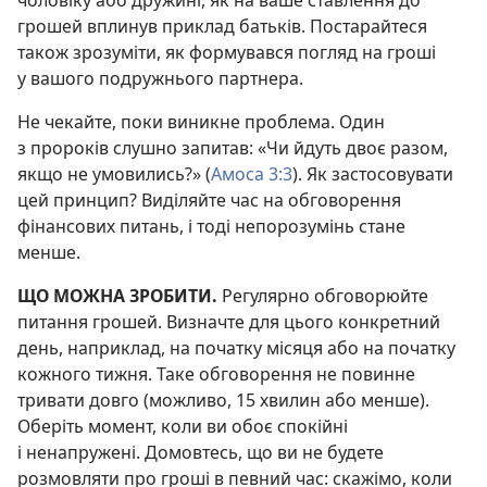
грошей вплинув приклад батьків. Постарайтеся
також зрозуміти, як формувався погляд на гроші
у вашого подружнього партнера.
Не чекайте, поки виникне проблема. Один
з пророків слушно запитав: «Чи йдуть двоє разом,
якщо не умовились?» (
Амоса 3:3
). Як застосовувати
цей принцип? Виділяйте час на обговорення
фінансових питань, і тоді непорозумінь стане
менше.
ЩО МОЖНА ЗРОБИТИ.
Регулярно обговорюйте
питання грошей. Визначте для цього конкретний
день, наприклад, на початку місяця або на початку
кожного тижня. Таке обговорення не повинне
тривати довго (можливо, 15 хвилин або менше).
Оберіть момент, коли ви обоє спокійні
і ненапружені. Домовтесь, що ви не будете
розмовляти про гроші в певний час: скажімо, коли