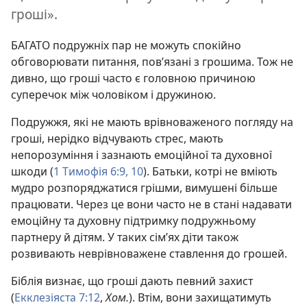
гроші».
БАГАТО подружніх пар не можуть спокійно
обговорювати питання, пов’язані з грошима. Тож не
дивно, що гроші часто є головною причиною
суперечок між чоловіком і дружиною.
Подружжя, які не мають врівноваженого погляду на
гроші, нерідко відчувають стрес, мають
непорозуміння і зазнають емоційної та духовної
шкоди (
1 Тимофія 6:9, 10
). Батьки, котрі не вміють
мудро розпоряджатися грішми, вимушені більше
працювати. Через це вони часто не в стані надавати
емоційну та духовну підтримку подружньому
партнеру й дітям. У таких сім’ях діти також
розвивають неврівноважене ставлення до грошей.
Біблія визнає, що гроші дають певний захист
(
Екклезіяста 7:12
,
Хом.
). Втім, вони захищатимуть