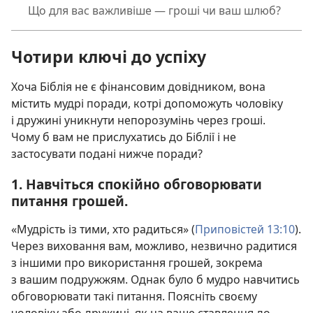
Що для вас важливіше — гроші чи ваш шлюб?
Чотири ключі до успіху
Хоча Біблія не є фінансовим довідником, вона
містить мудрі поради, котрі допоможуть чоловіку
і дружині уникнути непорозумінь через гроші.
Чому б вам не прислухатись до Біблії і не
застосувати подані нижче поради?
1. Навчіться спокійно обговорювати
питання грошей.
«Мудрість із тими, хто радиться» (
Приповістей 13:10
).
Через виховання вам, можливо, незвично радитися
з іншими про використання грошей, зокрема
з вашим подружжям. Однак було б мудро навчитись
обговорювати такі питання. Поясніть своєму
чоловіку або дружині, як на ваше ставлення до