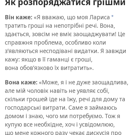
Як розпоряджатися грішми
Він каже:
«Я вважаю, що моя Лариса
*
тратить гроші на непотрібні речі. Вона,
здається, зовсім не вміє заощаджувати! Це
справжня проблема, особливо коли
з’являються несподівані видатки. Я завжди
кажу: якщо в її гаманці є гроші,
вона обов’язково їх витратить».
Вона каже:
«Може, я і не дуже заощадлива,
але мій чоловік навіть не уявляє собі,
скільки грошей іде на їжу, речі для дому та
господарські витрати. Саме я займаюсь
домом і знаю, чого ми потребуємо. Тож я
купую все необхідне, хоч і усвідомлюю,
що мене кожного разу чекає дискусія про