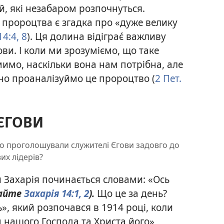
й, які
незабаром розпочнуться.
 пророцтва є згадка про «дуже велику
14:4,
8
). Ця долина відіграє́ важливу
ови. І коли ми зрозуміємо, що таке
мимо, наскільки вона нам потрібна, але
ьно проаналізуймо це пророцтво (
2 Пет.
ЄГОВИ
Що проголошували служителі Єгови задовго до
их лідерів?
 Захарія починається словами: «Ось
айте
Захарія 14:1, 2
).
Що це за день?
», який розпочався в 1914 році, коли
м нашого Господа та Христа його»