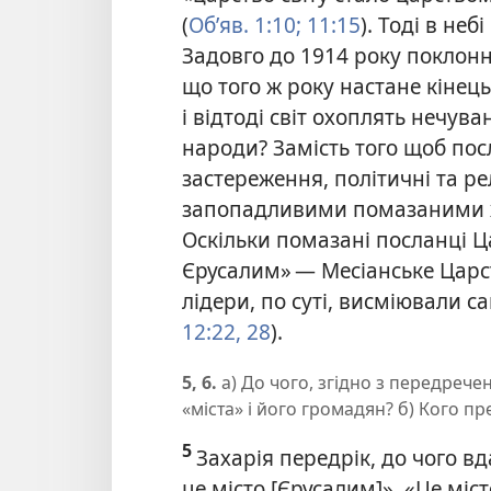
(
Об’яв. 1:10;
11:15
). Тоді в не
Задовго до 1914 року поклон
що того ж року настане кінец
і відтоді світ охоплять нечуван
народи? Замість того щоб пос
застереження, політичні та ре
запопадливими помазаними хр
Оскільки помазані посланці 
Єрусалим» — Месіанське Царств
лідери, по суті, висміювали с
12:22,
28
).
5, 6.
а) До чого, згідно з передрече
«міста» і його громадян? б) Кого п
5
Захарія передрік, до чого в
це місто [Єрусалим]». «Це міс