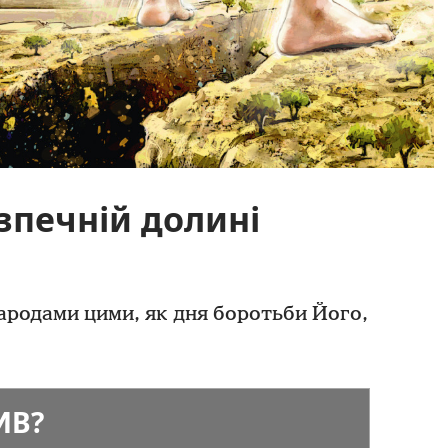
зпечній долині
 народами цими, як дня боротьби Його,
ИВ?