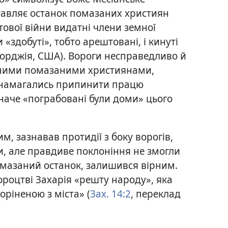
тавляє останок помазаних християн
ітової війни видатні члени земної
 «здобуті», тобто арештовані, і кинуті
Джорджія, США). Вороги несправедливо й
аними помазаними християнами,
і намагались припинити працю
 наче «пограбовані були доми» цього
, зазнавав протидії з боку ворогів,
и, але правдиве поклоніння не змогли
омазаний останок, залишився вірним.
ороцтві Захарія «решту народу», яка
оріненою з міста» (
Зах. 14:2
, переклад