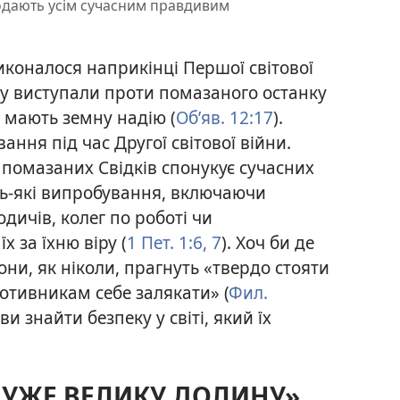
одають усім сучасним правдивим
иконалося наприкінці Першої світової
ову виступали проти помазаного останку
і мають земну надію (
Об’яв. 12:17
).
ання під час Другої світової війни.
помазаних Свідків спонукує сучасних
ь-які випробування,
включаючи
дичів, колег по роботі чи
х за їхню віру (
1 Пет. 1:6, 7
). Хоч би де
ни, як ніколи, прагнуть «твердо стояти
ротивникам себе залякати» (
Фил.
и знайти безпеку у світі, який їх
ДУЖЕ ВЕЛИКУ ДОЛИНУ»