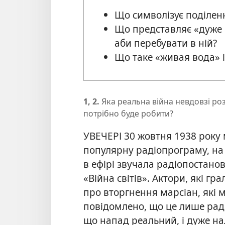
Що символізує поділен
Що представляє «дуже 
аби перебувати в ній?
Що таке «живая вода» і 
1, 2.
Яка реальна війна невдовзі ро
потрібно буде робити?
УВЕЧЕРІ 30 жовтня 1938 року
популярну радіопрограму, на 
в ефірі звучала радіопостан
«Війна світів». Актори, які г
про вторгнення марсіан, які 
повідомлено, що це лише раді
що напад реальний, і дуже на