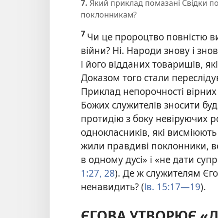
7.
Який приклад помазані Свідки п
поклонникам?
7
Чи це пророцтво повністю в
війни? Ні. Народи знову і зн
і його відданих товаришів, як
Доказом того стали переслідув
Приклад непорочності вірних 
Божих служителів зносити буд
протидію з боку невіруючих ро
однокласників, які висміюють ї
жили правдиві поклонники, во
в одному дусі» і «не дати суп
1:27, 28
). Де ж служителям Єгов
ненавидить? (
Ів. 15:17—19
).
ЄГОВА УТВОРЮЄ «