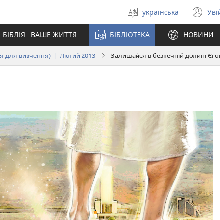
українська
Уві
Вибрати
(в
мову
у
БІБЛІЯ І ВАШЕ ЖИТТЯ
БІБЛІОТЕКА
НОВИНИ
но
вік
я для вивчення) | Лютий 2013
Залишайся в безпечній долині Єго