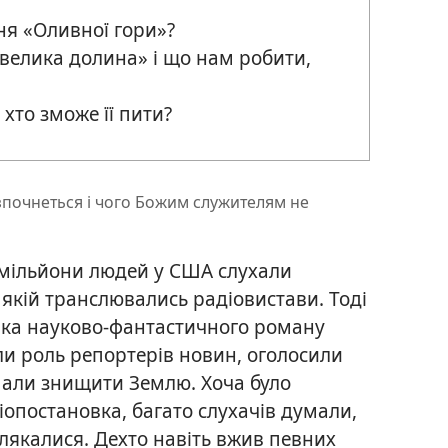
ня «Оливної гори»?
велика долина» і що нам робити,
хто зможе її пити?
зпочнеться і чого Божим служителям не
 мільйони людей у США слухали
якій транслювались радіовистави. Тоді
овка науково-фантастичного роману
рали роль репортерів новин, оголосили
мали знищити Землю. Хоча було
опостановка, багато слухачів думали,
лякалися. Дехто навіть вжив певних