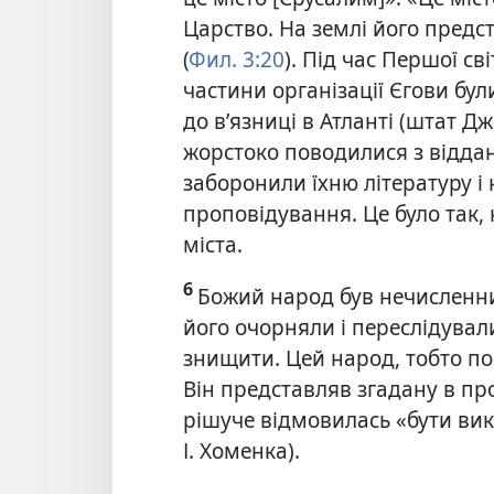
Царство. На землі його предс
(
Фил. 3:20
). Під час Першої св
частини організації Єгови були
до в’язниці в Атланті (штат 
жорстоко поводилися з відд
заборонили їхню літературу 
проповідування. Це було так,
міста.
6
Божий народ був нечисленним
його очорняли і переслідувал
знищити. Цей народ, тобто п
Він представляв згадану в пр
рішуче відмовилась «бути вик
І. Хоменка).