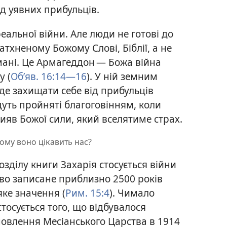
ід уявних прибульців.
еальної війни. Але люди не готові до
атхненому Божому Слові, Біблії, а не
ані. Це Армагеддон — Божа війна
у (
Об’яв. 16:14—16
). У ній земним
де захищати себе від прибульців
дуть пройняті благоговінням, коли
вияв Божої сили, який вселятиме страх.
ому воно цікавить нас?
озділу книги Захарія стосується війни
во записане приблизно 2500 років
яке значення (
Рим. 15:4
). Чимало
тосується того, що відбувалося
новлення Месіанського Царства в 1914