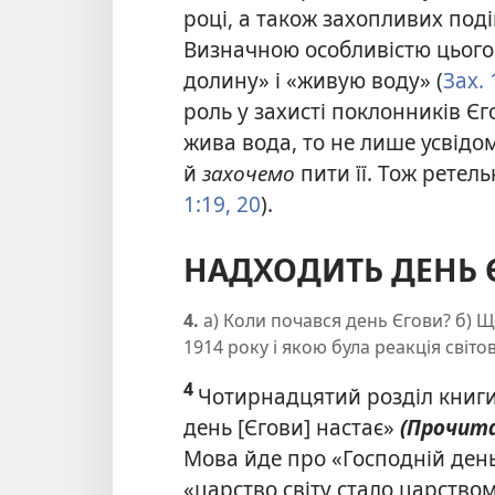
році, а також захопливих поді
Визначною особливістю цього
долину» і «живую воду» (
Зах. 
роль у захисті поклонників Єг
жива вода, то не лише усвідо
й
захочемо
пити її. Тож ретел
1:19, 20
).
НАДХОДИТЬ ДЕНЬ 
4.
а) Коли почався день Єгови? б) 
1914 року і якою була реакція світов
4
Чотирнадцятий розділ книги
день [Єгови] настає»
(Прочит
Мова йде про «Господній день
«царство світу стало царство