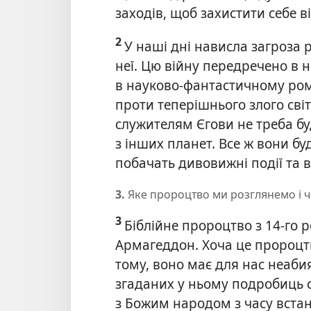
заходів, щоб захистити себе в
2
У наші дні нависла загроза р
неї. Цю війну передречено в н
в науково-фантастичному ром
проти теперішнього злого світ
служителям Єгови не треба бу
з інших планет. Все ж вони бу
побачать дивовижні події та 
3.
Яке пророцтво ми розглянемо і ч
3
Біблійне пророцтво з 14-го р
Армагеддон. Хоча це пророцт
тому, воно має для нас неаби
згаданих у ньому подробиць с
з Божим народом з часу вста