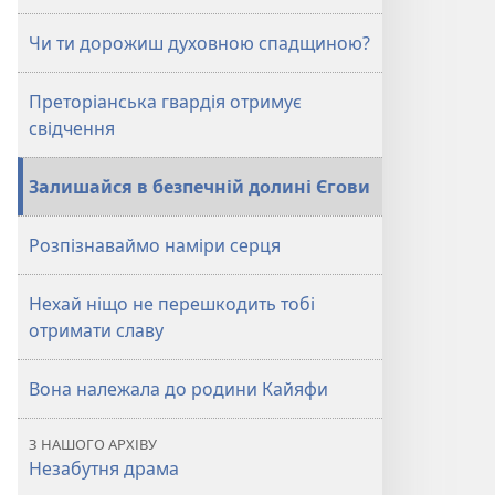
Лютий 2013
Лютий 2013
Чи ти дорожиш духовною спадщиною?
Преторіанська гвардія отримує
свідчення
Залишайся в безпечній долині Єгови
Розпізнаваймо наміри серця
Нехай ніщо не перешкодить тобі
отримати славу
Вона належала до родини Кайяфи
З НАШОГО АРХІВУ
Незабутня драма