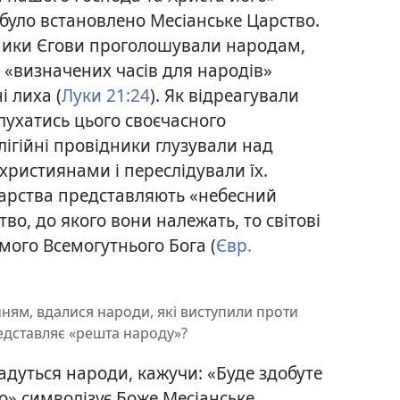
бі було встановлено Месіанське Царство.
ники Єгови проголошували народам,
ь «визначених часів для народів»
і лиха (
Луки 21:24
). Як відреагували
лухатись цього своєчасного
лігійні провідники глузували над
истиянами і переслідували їх.
Царства представляють «небесний
о, до якого вони належать, то світові
амого Всемогутнього Бога (
Євр.
нням, вдалися народи, які виступили проти
редставляє «решта народу»?
дадуться народи, кажучи: «Буде здобуте
то» символізує Боже Месіанське