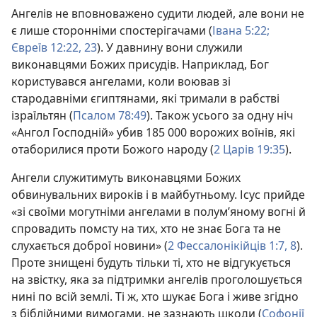
Ангелів не вповноважено судити людей, але вони не
є лише сторонніми спостерігачами (
Івана 5:22;
Євреїв 12:22, 23
). У давнину вони служили
виконавцями Божих присудів. Наприклад, Бог
користувався ангелами, коли воював зі
стародавніми єгиптянами, які тримали в рабстві
ізраїльтян (
Псалом 78:49
). Також усього за одну ніч
«Ангол Господній» убив 185 000 ворожих воїнів, які
отаборилися проти Божого народу (
2 Царів 19:35
).
Ангели служитимуть виконавцями Божих
обвинувальних вироків і в майбутньому. Ісус прийде
«зі своїми могутніми ангелами в полум’яному вогні й
спровадить помсту на тих, хто не знає Бога та не
слухається доброї новини» (
2 Фессалонікійців 1:7, 8
).
Проте знищені будуть тільки ті, хто не відгукується
на звістку, яка за підтримки ангелів проголошується
нині по всій землі. Ті ж, хто шукає Бога і живе згідно
з біблійними вимогами, не зазнають шкоди (
Софонії