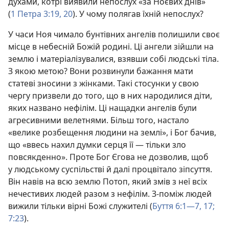
духами, котрі виявили непослух «за Ноєвих днів»
(
1 Петра 3:19, 20
). У чому полягав їхній непослух?
У часи Ноя чимало бунтівних ангелів полишили своє
місце в небесній Божій родині. Ці ангели зійшли на
землю і матеріалізувалися, взявши собі людські тіла.
З якою метою? Вони розвинули бажання мати
статеві зносини з жінками. Такі стосунки у свою
чергу призвели до того, що в них народилися діти,
яких названо нефілім. Ці нащадки ангелів були
агресивними велетнями. Більш того, настало
«велике розбещення людини на землі», і Бог бачив,
що «ввесь нахил думки серця її — тільки зло
повсякденно». Проте Бог Єгова не дозволив, щоб
у людському суспільстві й далі процвітало зіпсуття.
Він навів на всю землю Потоп, який змів з неї всіх
нечестивих людей разом з нефілім. З-поміж людей
вижили тільки вірні Божі служителі (
Буття 6:1—7,
17;
7:23
).