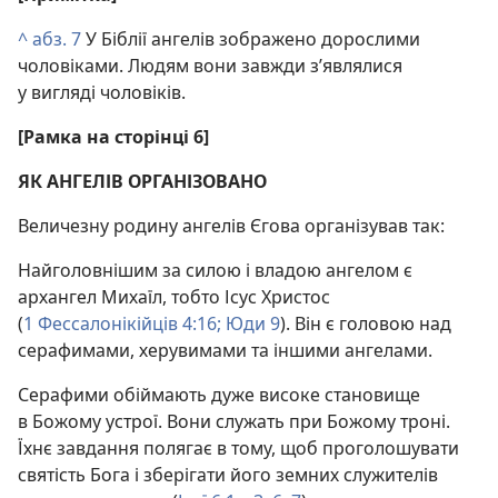
^
абз. 7
У Біблії ангелів зображено дорослими
чоловіками. Людям вони завжди з’являлися
у вигляді чоловіків.
[Рамка на сторінці 6]
ЯК АНГЕЛІВ ОРГАНІЗОВАНО
Величезну родину ангелів Єгова організував так:
Найголовнішим за силою і владою ангелом є
архангел Михаїл, тобто Ісус Христос
(
1 Фессалонікійців 4:16;
Юди 9
). Він є головою над
серафимами, херувимами та іншими ангелами.
Серафими обіймають дуже високе становище
в Божому устрої. Вони служать при Божому троні.
Їхнє завдання полягає в тому, щоб проголошувати
святість Бога і зберігати його земних служителів