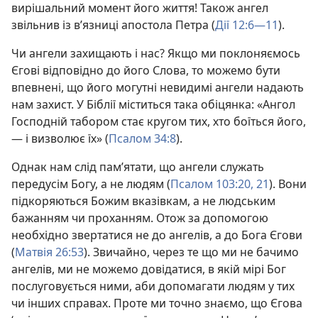
вирішальний момент його життя! Також ангел
звільнив із в’язниці апостола Петра (
Дії 12:6—11
).
Чи ангели захищають і нас? Якщо ми поклоняємось
Єгові відповідно до його Слова, то можемо бути
впевнені, що його могутні невидимі ангели надають
нам захист. У Біблії міститься така обіцянка: «Ангол
Господній табором стає кругом тих, хто боїться його,
— і визволює їх» (
Псалом 34:8
).
Однак нам слід пам’ятати, що ангели служать
передусім Богу, а не людям (
Псалом 103:20, 21
). Вони
підкоряються Божим вказівкам, а не людським
бажанням чи проханням. Отож за допомогою
необхідно звертатися не до ангелів, а до Бога Єгови
(
Матвія 26:53
). Звичайно, через те що ми не бачимо
ангелів, ми не можемо довідатися, в якій мірі Бог
послуговується ними, аби допомагати людям у тих
чи інших справах. Проте ми точно знаємо, що Єгова