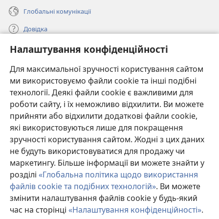
Глобальні комунікації
Довідка
Налаштування конфіденційності
Пожертви
(відкривається
у
Для максимальної зручності користування сайтом
новому
ми використовуємо файли cookie та інші подібні
ОНЛАЙН-БІБЛІОТЕКА Товариства «Вартова башта»™
(відкривається
вікні)
технології. Деякі файли cookie є важливими для
у
®
JW Hub
роботи сайту, і їх неможливо відхилити. Ви можете
новому
(відкривається
вікні)
прийняти або відхилити додаткові файли cookie,
у
®
JW Library
новому
які використовуються лише для покращення
вікні)
зручності користування сайтом. Жодні з цих даних
Watchtower Library
не будуть використовуватися для продажу чи
маркетингу. Більше інформації ви можете знайти у
розділі
«Глобальна політика щодо використання
файлів cookie та подібних технологій»
. Ви можете
Copyright
© 2026 Watch Tower Bible and Tract Society of Pennsylvania.
змінити налаштування файлів cookie у будь-який
УМОВИ ВИКОРИСТАННЯ
|
ПОЛІТИКА КОНФІДЕНЦІЙНОСТІ
|
час на сторінці
«Налаштування конфіденційності»
.
П
НАЛАШТУВАННЯ КОНФІДЕНЦІЙНОСТІ