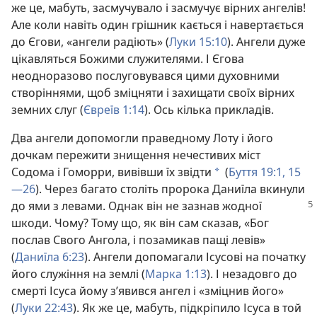
же це, мабуть, засмучувало і засмучує вірних ангелів!
Але коли навіть один грішник кається і навертається
до Єгови, «ангели радіють» (
Луки 15:10
). Ангели дуже
цікавляться Божими служителями. І Єгова
неодноразово послуговувався цими духовними
створіннями, щоб зміцняти і захищати своїх вірних
земних слуг (
Євреїв 1:14
). Ось кілька прикладів.
Два ангели допомогли праведному Лоту і його
дочкам пережити знищення нечестивих міст
Содома і Гоморри, вивівши їх звідти
(
Буття 19:1,
15
*
—26
). Через багато століть пророка Даниїла вкинули
до
ями з левами. Однак він не зазнав жодної
шкоди. Чому? Тому що, як він сам сказав, «Бог
послав Свого Ангола, і позамикав пащі левів»
(
Даниїла 6:23
). Ангели допомагали Ісусові на початку
його служіння на землі (
Марка 1:13
). І незадовго до
смерті Ісуса йому з’явився ангел і «зміцнив його»
(
Луки 22:43
). Як же це, мабуть, підкріпило Ісуса в той