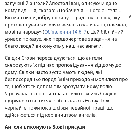
залучені й ангели? Апостол Іван, описуючи дане
йому видіння, сказав: «Побачив я іншого ангела...
Він мав вічну добру новину —
радісну звістку, яку
проголошував жителям землі: кожній нації, племені,
мові та народу» (
Об’явлення 14:6, 7
). Цей біблійний
уривок показує, яке першочергове завдання на
благо людей виконують у наш час ангели.
Свідки Єгови пересвідчуються, що ангели
скеровують їх під час проповідування від дому до
дому. Свідки часто зустрічають людей, які
безпосередньо перед їхнім приходом молилися про
те, щоб хтось допоміг їм зрозуміти Божу волю.
У результаті керівництва ангелів і зусиль Свідків
щорічно сотні тисяч осіб пізнають Єгову. Тож
черпайте пожиток з цієї життєдайної праці, що
здійснюється під керівництвом ангелів.
Ангели виконують Божі присуди