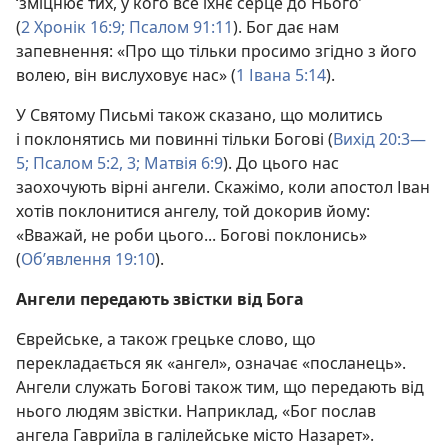
‘зміцнює тих, у кого все їхнє серце до Нього’
(
2 Хронік 16:9;
Псалом 91:11
). Бог дає нам
запевнення: «Про що тільки просимо згідно з його
волею, він вислуховує нас» (
1 Івана 5:14
).
У Святому Письмі також сказано, що молитись
і поклонятись ми повинні тільки Богові (
Вихід 20:3—
5;
Псалом 5:2, 3;
Матвія 6:9
). До цього нас
заохочують вірні ангели. Скажімо, коли апостол Іван
хотів поклонитися ангелу, той докорив йому:
«Вважай, не роби цього... Богові поклонись»
(
Об’явлення 19:10
).
Ангели передають звістки від Бога
Єврейське, а також грецьке слово, що
перекладається як «ангел», означає «посланець».
Ангели служать Богові також тим, що передають від
нього людям звістки. Наприклад, «Бог послав
ангела Гавриїла в галілейське місто Назарет».