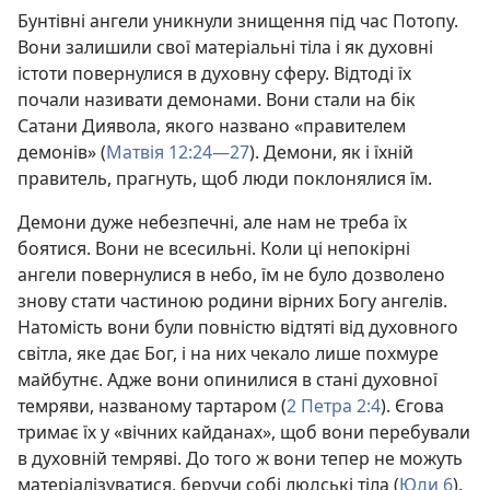
Бунтівні ангели уникнули знищення під час Потопу.
Вони залишили свої матеріальні тіла і як духовні
істоти повернулися в духовну сферу. Відтоді їх
почали називати демонами. Вони стали на бік
Сатани Диявола, якого названо «правителем
демонів» (
Матвія 12:24—27
). Демони, як і їхній
правитель, прагнуть, щоб люди поклонялися їм.
Демони дуже небезпечні, але нам не треба їх
боятися. Вони не всесильні. Коли ці непокірні
ангели повернулися в небо, їм не було дозволено
знову стати частиною родини вірних Богу ангелів.
Натомість вони були повністю відтяті від духовного
світла, яке дає Бог, і на них чекало лише похмуре
майбутнє. Адже вони опинилися в стані духовної
темряви, названому тартаром (
2 Петра 2:4
). Єгова
тримає їх у «вічних кайданах», щоб вони перебували
в духовній темряві. До того ж вони тепер не можуть
матеріалізуватися, беручи собі людські тіла (
Юди 6
).