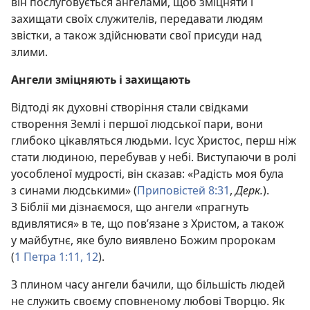
він послуговується ангелами, щоб зміцняти і
захищати своїх служителів, передавати людям
звістки, а також здійснювати свої присуди над
злими.
Ангели зміцняють і захищають
Відтоді як духовні створіння стали свідками
створення Землі і першої людської пари, вони
глибоко цікавляться людьми. Ісус Христос, перш ніж
стати людиною, перебував у небі. Виступаючи в ролі
уособленої мудрості, він сказав: «Радість моя була
з синами людськими» (
Приповістей 8:31
,
Дерк.
).
З Біблії ми дізнаємося, що ангели «прагнуть
вдивлятися» в те, що пов’язане з Христом, а також
у майбутнє, яке було виявлено Божим пророкам
(
1 Петра 1:11, 12
).
З плином часу ангели бачили, що більшість людей
не служить своєму сповненому любові Творцю. Як