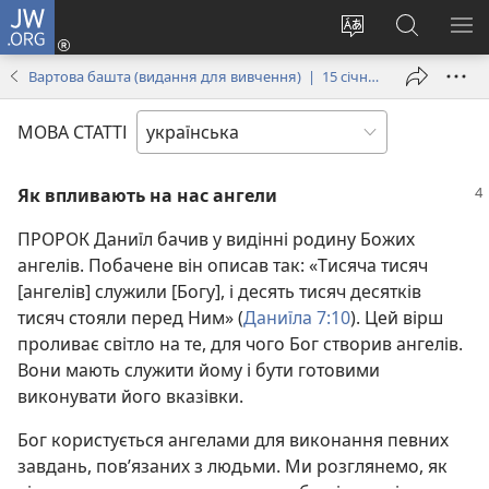
JW.ORG
Увійти
(відкривається
Змінити
Пошук
ПО
у
мову
на
М
Вартова башта (видання для вивчення) | 15 січня 2006
новому
сайту
сайті
вікні)
JW.ORG
МОВА СТАТТІ
Як впливають на нас ангели
ПРОРОК Даниїл бачив у видінні родину Божих
ангелів. Побачене він описав так: «Тисяча тисяч
[ангелів] служили [Богу], і десять тисяч десятків
тисяч стояли перед Ним» (
Даниїла 7:10
). Цей вірш
проливає світло на те, для чого Бог створив ангелів.
Вони мають служити йому і бути готовими
виконувати його вказівки.
Бог користується ангелами для виконання певних
завдань, пов’язаних з людьми. Ми розглянемо, як