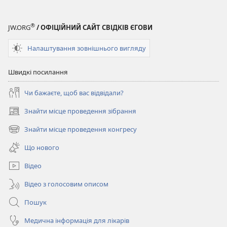
(ВИДАННЯ
ДЛЯ
®
JW.ORG
/ ОФІЦІЙНИЙ САЙТ СВІДКІВ ЄГОВИ
ВИВЧЕННЯ)
15 січня
Налаштування зовнішнього вигляду
2006
Швидкі посилання
Чи бажаєте, щоб вас відвідали?
Знайти місце проведення зібрання
(відкривається
у
Знайти місце проведення конгресу
(відкривається
новому
у
вікні)
Що нового
новому
вікні)
Відео
Відео з голосовим описом
Пошук
Медична інформація для лікарів