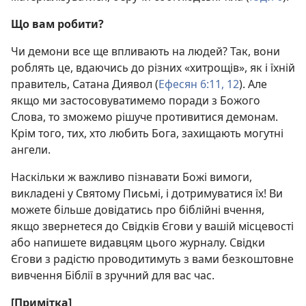
Що вам робити?
Чи демони все ще впливають на людей? Так, вони
роблять це, вдаючись до різних «хитрощів», як і їхній
правитель, Сатана Диявол (
Ефесян 6:11, 12
). Але
якщо ми застосовуватимемо поради з Божого
Слова, то зможемо рішуче противитися демонам.
Крім того, тих, хто любить Бога, захищають могутні
ангели.
Наскільки ж важливо пізнавати Божі вимоги,
викладені у Святому Письмі, і дотримуватися їх! Ви
можете більше довідатись про біблійні вчення,
якщо звернетеся до Свідків Єгови у вашій місцевості
або напишете видавцям цього журналу. Свідки
Єгови з радістю проводитимуть з вами безкоштовне
вивчення Біблії в зручний для вас час.
[Примітка]