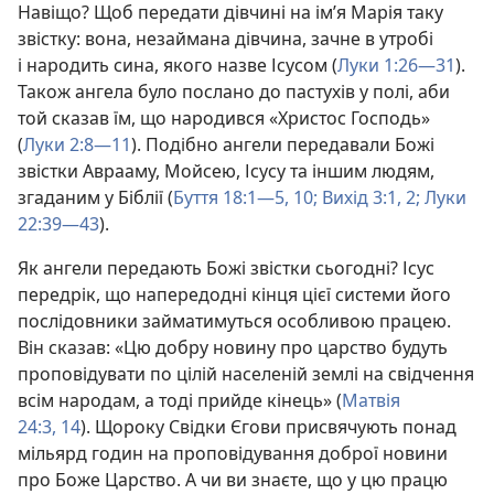
Навіщо? Щоб передати дівчині на ім’я Марія таку
звістку: вона, незаймана дівчина, зачне в утробі
і народить сина, якого назве Ісусом (
Луки 1:26—31
).
Також ангела було послано до пастухів у полі, аби
той сказав їм, що народився «Христос Господь»
(
Луки 2:8—11
). Подібно ангели передавали Божі
звістки Аврааму, Мойсею, Ісусу та іншим людям,
згаданим у Біблії (
Буття 18:1—5,
10;
Вихід 3:1, 2;
Луки
22:39—43
).
Як ангели передають Божі звістки сьогодні? Ісус
передрік, що напередодні кінця цієї системи його
послідовники займатимуться особливою працею.
Він сказав: «Цю добру новину про царство будуть
проповідувати по цілій населеній землі на свідчення
всім народам, а тоді прийде кінець» (
Матвія
24:3,
14
). Щороку Свідки Єгови присвячують понад
мільярд годин на проповідування доброї новини
про Боже Царство. А чи ви знаєте, що у цю працю