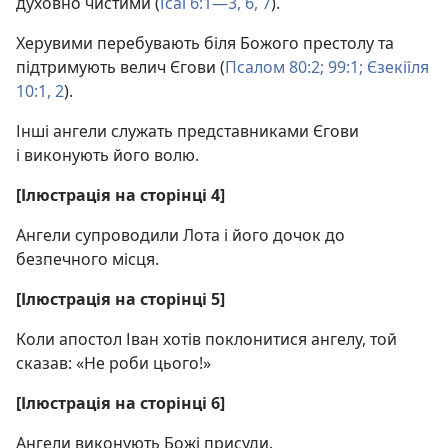
духовно чистими (
Ісаї 6:1—3,
6, 7
).
Херувими перебувають біля Божого престолу та
підтримують велич Єгови (
Псалом 80:2;
99:1;
Єзекіїля
10:1, 2
).
Інші ангели служать представниками Єгови
і виконують його волю.
[Ілюстрація на сторінці 4]
Ангели супроводили Лота і його дочок до
безпечного місця.
[Ілюстрація на сторінці 5]
Коли апостол Іван хотів поклонитися ангелу, той
сказав: «Не роби цього!»
[Ілюстрація на сторінці 6]
Ангели виконують Божі присуди.