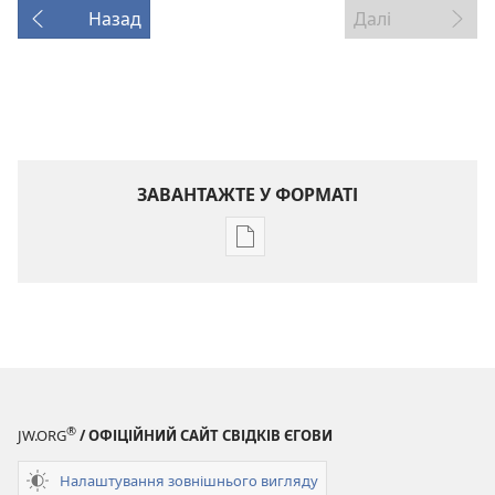
Назад
Далі
ЗАВАНТАЖТЕ У ФОРМАТІ
Параметри
завантаження
публікацій
ВАРТОВА
БАШТА
(ВИДАННЯ
ДЛЯ
®
ВИВЧЕННЯ)
JW.ORG
/ ОФІЦІЙНИЙ САЙТ СВІДКІВ ЄГОВИ
15 грудня
Налаштування зовнішнього вигляду
2000