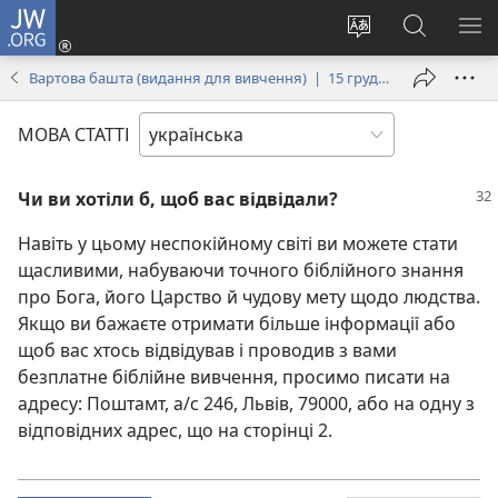
JW.ORG
Увійти
(відкривається
Змінити
Пошук
ПО
у
мову
на
М
Вартова башта (видання для вивчення) | 15 грудня 2000
новому
сайту
сайті
вікні)
JW.ORG
МОВА СТАТТІ
Чи ви хотіли б, щоб вас відвідали?
Навіть у цьому неспокійному світі ви можете стати
щасливими, набуваючи точного біблійного знання
про Бога, його Царство й чудову мету щодо людства.
Якщо ви бажаєте отримати більше інформації або
щоб вас хтось відвідував і проводив з вами
безплатне біблійне вивчення, просимо писати на
адресу: Поштамт, а/с 246, Львів, 79000, або на одну з
відповідних адрес, що на сторінці 2.