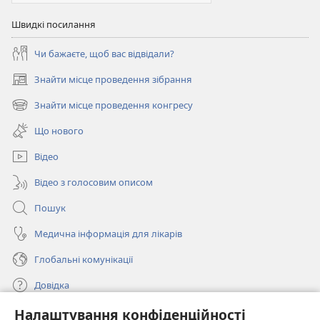
Швидкі посилання
Чи бажаєте, щоб вас відвідали?
Знайти місце проведення зібрання
(відкривається
у
Знайти місце проведення конгресу
(відкривається
новому
у
вікні)
Що нового
новому
вікні)
Відео
Відео з голосовим описом
Пошук
Медична інформація для лікарів
Глобальні комунікації
Довідка
Налаштування конфіденційності