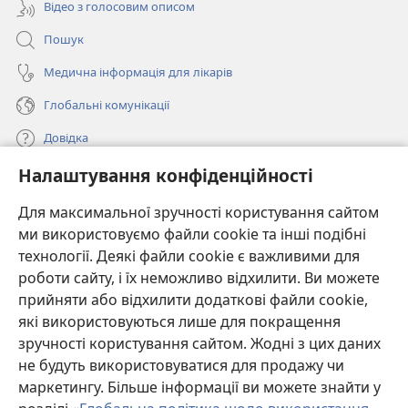
Відео з голосовим описом
Пошук
Медична інформація для лікарів
Глобальні комунікації
Довідка
Налаштування конфіденційності
Пожертви
(відкривається
у
Для максимальної зручності користування сайтом
новому
ми використовуємо файли cookie та інші подібні
ОНЛАЙН-БІБЛІОТЕКА Товариства «Вартова башта»™
(відкривається
вікні)
технології. Деякі файли cookie є важливими для
у
®
JW Hub
роботи сайту, і їх неможливо відхилити. Ви можете
новому
(відкривається
вікні)
прийняти або відхилити додаткові файли cookie,
у
®
JW Library
новому
які використовуються лише для покращення
вікні)
зручності користування сайтом. Жодні з цих даних
Watchtower Library
не будуть використовуватися для продажу чи
маркетингу. Більше інформації ви можете знайти у