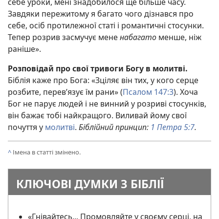
себе уроки, мені знадобилося ще більше часу.
Завдяки пережитому я багато чого дізнався про
себе, осіб протилежної статі і романтичні стосунки.
Тепер розрив засмучує мене
набагато
менше, ніж
раніше».
Розповідай про свої тривоги Богу в молитві.
Біблія каже про Бога: «Зціляє він тих, у кого серце
розбите, перев’язує їм рани» (
Псалом 147:3
). Хоча
Бог не парує людей і не винний у розриві стосунків,
він бажає тобі найкращого. Виливай йому свої
почуття у
молитві
.
Біблійний принцип:
1 Петра 5:7
.
^
Імена в статті змінено.
КЛЮЧОВІ ДУМКИ З БІБЛІЇ
«Гнівайтесь... Промовляйте у своєму серці, на