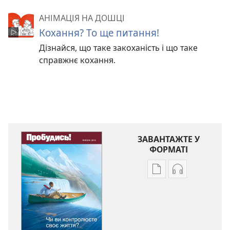
АНІМАЦІЯ НА ДОШЦІ
Кохання? То ще питання!
Дізнайся, що таке закоханість і що таке
справжнє кохання.
ЗАВАНТАЖТЕ У
ФОРМАТІ
Параметри
Параметри
завантаження
завантаженн
публікацій
аудіо
ПРОБУДИСЬ!
ПРОБУДИСЬ!
Чи
Чи