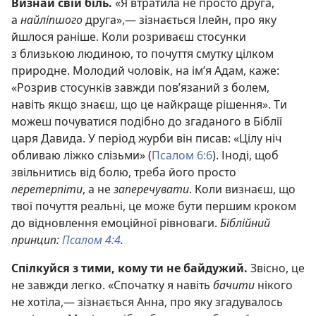
Визнай свій біль.
«Я втратила не просто друга,
а
найліпшого
друга»,— зізнається Ілейн, про яку
йшлося раніше. Коли розриваєш стосунки
з близькою людиною, то почуття смутку цілком
природне. Молодий чоловік, на ім’я Адам, каже:
«Розрив стосунків завжди пов’язаний з болем,
навіть якщо знаєш, що це найкраще рішення». Ти
можеш почуватися подібно до згаданого в Біблії
царя Давида. У період журби він писав: «Цілу ніч
обливаю ліжко слізьми» (
Псалом 6:6
). Іноді, щоб
звільнитись від болю, треба його просто
перетерпіти
, а не
заперечувати
. Коли визнаєш, що
твої почуття реальні, це може бути першим кроком
до відновлення емоційної рівноваги.
Біблійний
принцип:
Псалом 4:4
.
Спілкуйся з тими, кому ти не байдужий.
Звісно, це
не завжди легко. «Спочатку я навіть
бачити
нікого
не хотіла,— зізнається Анна, про яку згадувалось