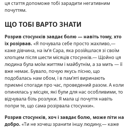
ця стаття допоможе тобі зарадити негативним
почуттям.
ЩО ТОБІ ВАРТО ЗНАТИ
Розрив стосунків завдає болю — навіть тому, хто
їх розірвав.
«Я почувала себе просто жахливо,—
каже дівчина, на ім’я Сара, яка розійшлася зі своїм
хлопцем після шести місяців стосунків.— Щойно ця
людина була моїм життям і майбутнім, а за мить — її
вже немає. Бувало, почую якусь пісню, що
подобалась нам обом, і в пам’яті виринають
приємні спогади про час, проведений разом. А коли
опинялась у місцях, які були для нас особливими, то
відчувала біль розлуки. Я мала ці почуття навіть
попри те, що сама розірвала стосунки».
Розрив стосунків, хоч і завдає болю, може піти на
добро.
«Ти не хочеш зранити іншу людину,— каже