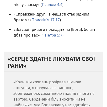
ліжку своєму» (
Псалом 4:4
).
«Справжній друг... в нещасті стає рідним
братом» (
Прислів’я 17:17
).
«Всі свої тривоги покладіть на [Бога], бо він
дбає про вас» (
1 Петра 5:7
).
«СЕРЦЕ ЗДАТНЕ ЛІКУВАТИ СВОЇ
РАНИ»
«Коли мій хлопець розірвав зі мною
стосунки, я почувалась винною,
збентеженою, самотньою і навіть нічого не
вартою. Сердечний біль зносити чи не
найважче. Але Бог заклав у нас здатність