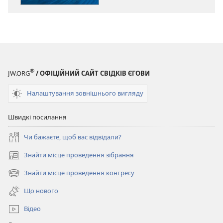
ви
ви
контролюєте
контролюєте
своє
своє
життя?
життя?
®
JW.ORG
/ ОФІЦІЙНИЙ САЙТ СВІДКІВ ЄГОВИ
Налаштування зовнішнього вигляду
Швидкі посилання
Чи бажаєте, щоб вас відвідали?
Знайти місце проведення зібрання
(відкривається
у
Знайти місце проведення конгресу
(відкривається
новому
у
вікні)
Що нового
новому
вікні)
Відео