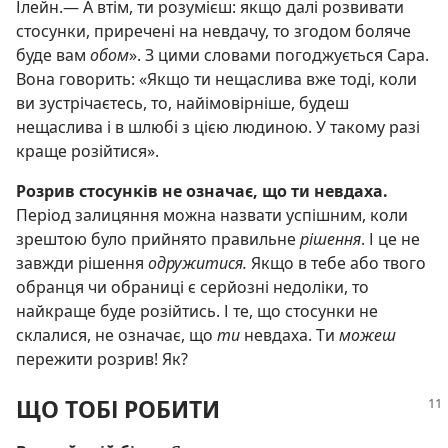
Ілейн.— А втім, ти розумієш: якщо далі розвивати
стосунки, приречені на невдачу, то згодом боляче
буде вам
обом
». З цими словами погоджується Сара.
Вона говорить: «Якщо ти нещаслива вже тоді, коли
ви зустрічаєтесь, то, найімовірніше, будеш
нещаслива і в шлюбі з цією людиною. У такому разі
краще розійтися».
Розрив стосунків не означає, що ти невдаха.
Період залицяння можна назвати успішним, коли
зрештою було прийнято правильне
рішення
. І це не
завжди рішення
одружитися.
Якщо в тебе або твого
обранця чи обраниці є серйозні недоліки, то
найкраще буде розійтись. І те, що стосунки не
склалися, не означає, що
ти
невдаха. Ти
можеш
пережити розрив! Як?
ЩО ТОБІ РОБИТИ