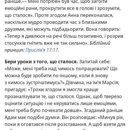
раніше.— Мені потрібен був час, щоб загоїти
емоційні рани, прокрутити все в голові і зрозуміти,
що сталося». Проте згодом Анна переконалася,
наскільки мудро проводити час з близькими
друзями, які можуть підбадьорити. Вона говорить:
«Тепер я дивлюся на речі більш позитивно, і розрив
стосунків гнітить вже не так сильно».
Біблійний
принцип:
Прислів’я 17:17
.
Бери уроки з того, що сталося.
Запитай себе:
«Може, мені треба над чимось попрацювати? Що
можна буде зробити по-іншому, коли я знову
з кимось зустрічатимусь?» Дівчина, на ім’я Марсія,
пригадує: «Трохи згодом я змогла краще
проаналізувати те, що сталося. Однак, щоб тверезо
оцінити ситуацію і не керуватись лише емоціями,
мені треба було почекати довше». Згаданий раніше
Адам має подібні думки. Він розповідає: «Минув рік,
поки я оговтався після розставання. А щоб взяти для