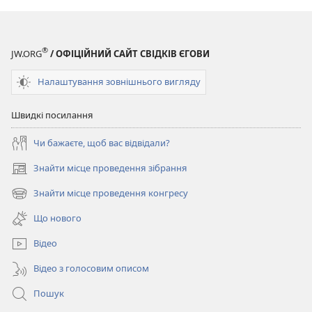
®
JW.ORG
/ ОФІЦІЙНИЙ САЙТ СВІДКІВ ЄГОВИ
Налаштування зовнішнього вигляду
Швидкі посилання
Чи бажаєте, щоб вас відвідали?
Знайти місце проведення зібрання
(відкривається
у
Знайти місце проведення конгресу
(відкривається
новому
у
вікні)
Що нового
новому
вікні)
Відео
Відео з голосовим описом
Пошук