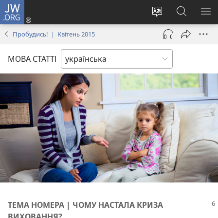
JW.ORG
Увійти
(відкривається
Змінити
Пошук
ПО
у
мову
на
М
Пробудись! | Квітень 2015
новому
сайту
сайті
вікні)
JW.ORG
МОВА СТАТТІ
ТЕМА НОМЕРА | ЧОМУ НАСТАЛА КРИЗА
ВИХОВАННЯ?