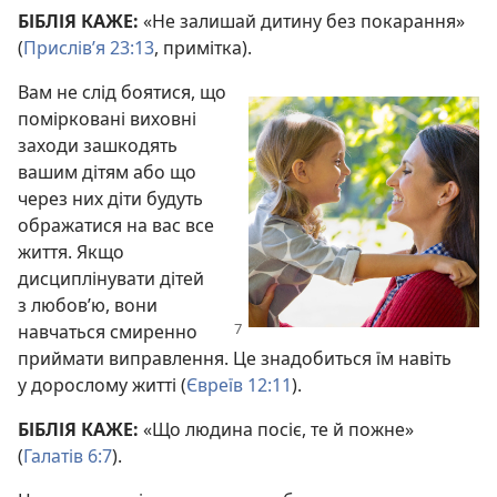
БІБЛІЯ КАЖЕ:
«Не залишай дитину без покарання»
(
Прислів’я 23:13
, примітка).
Вам не слід боятися, що
помірковані виховні
заходи зашкодять
вашим дітям або що
через них діти будуть
ображатися на вас все
життя. Якщо
дисциплінувати дітей
з любов’ю, вони
навчаться смиренно
приймати виправлення. Це знадобиться їм навіть
у дорослому житті (
Євреїв 12:11
).
БІБЛІЯ КАЖЕ:
«Що людина посіє, те й пожне»
(
Галатів 6:7
).