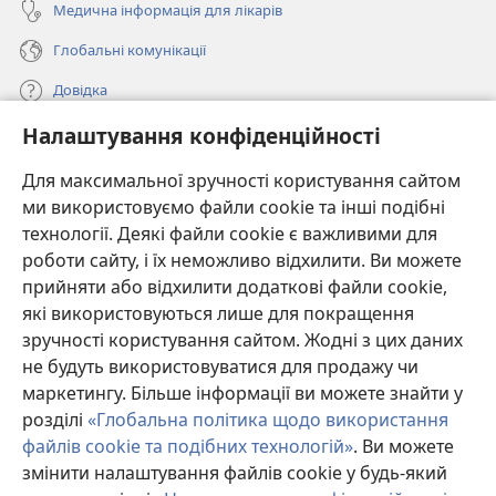
Медична інформація для лікарів
Глобальні комунікації
Довідка
Налаштування конфіденційності
Пожертви
(відкривається
у
Для максимальної зручності користування сайтом
новому
ми використовуємо файли cookie та інші подібні
ОНЛАЙН-БІБЛІОТЕКА Товариства «Вартова башта»™
(відкривається
вікні)
технології. Деякі файли cookie є важливими для
у
®
JW Hub
роботи сайту, і їх неможливо відхилити. Ви можете
новому
(відкривається
вікні)
прийняти або відхилити додаткові файли cookie,
у
®
JW Library
новому
які використовуються лише для покращення
вікні)
зручності користування сайтом. Жодні з цих даних
Watchtower Library
не будуть використовуватися для продажу чи
маркетингу. Більше інформації ви можете знайти у
розділі
«Глобальна політика щодо використання
файлів cookie та подібних технологій»
. Ви можете
змінити налаштування файлів cookie у будь-який
Copyright
© 2026 Watch Tower Bible and Tract Society of Pennsylvania.
УМОВИ ВИКОРИСТАННЯ
|
ПОЛІТИКА КОНФІДЕНЦІЙНОСТІ
|