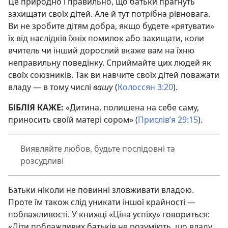
Це природно і правильно, що батьки прагнуть
захищати своїх дітей. Але й тут потрібна рівновага.
Ви не зробите дітям добра, якщо будете «рятувати»
їх від наслідків їхніх помилок або захищати, коли
вчитель чи інший дорослий вкаже вам на їхню
неправильну поведінку. Сприймайте цих людей як
своїх союзників. Так ви навчите своїх дітей поважати
владу — в тому числі
вашу
(
Колоссян 3:20
).
БІБЛІЯ КАЖЕ:
«Дитина, полишена на себе саму,
приносить своїй матері сором» (
Прислів’я 29:15
).
Виявляйте любов, будьте послідовні та
розсудливі
Батьки ніколи не повинні зловживати владою.
Проте їм також слід уникати іншої крайності —
поблажливості. У книжці «Ціна успіху» говориться:
«Діти поблажливих батьків не розуміють, що владу