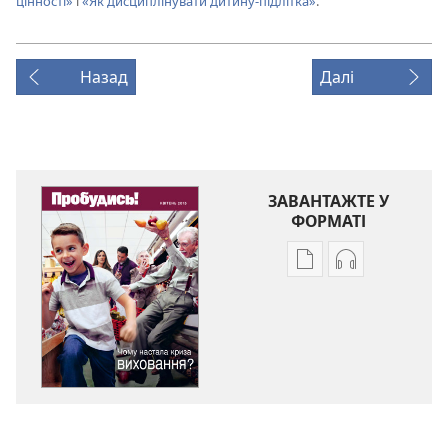
цінності»
і
«Як дисциплінувати дитину-підлітка»
.
Назад
Далі
ЗАВАНТАЖТЕ У
ФОРМАТІ
Параметри
Параметри
завантаження
завантаженн
публікацій
аудіо
ПРОБУДИСЬ!
ПРОБУДИСЬ!
Чому
Чому
настала
настала
криза
криза
виховання?
виховання?