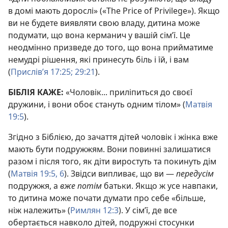
в домі мають дорослі» («The Price of Privilege»). Якщо
ви не будете виявляти свою владу, дитина може
подумати, що вона керманич у вашій сім’ї. Це
неодмінно призведе до того, що вона прийматиме
немудрі рішення, які принесуть біль і їй, і вам
(
Прислів’я 17:25;
29:21
).
БІБЛІЯ КАЖЕ:
«Чоловік... приліпиться до своєї
дружини, і вони обоє стануть одним тілом» (
Матвія
19:5
).
Згідно з Біблією, до зачаття дітей чоловік і жінка вже
мають бути подружжям. Вони повинні залишатися
разом і після того, як діти виростуть та покинуть дім
(
Матвія 19:5, 6
). Звідси випливає, що ви —
передусім
подружжя, а
вже потім
батьки. Якщо ж усе навпаки,
то дитина може почати думати про себе «більше,
ніж належить» (
Римлян 12:3
). У сім’ї, де все
обертається навколо дітей, подружні стосунки