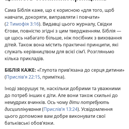
Сама Біблія каже, що є корисною «для того, щоб
навчати, докоряти, виправляти і повчати»
(
2 Тимофія 3:16
). Видавці цього журналу, Свідки
Єгови, повністю згідні з цим твердженням. Біблія —
це щось набагато більше, ніж посібник з виховання
дітей. Також вона містить практичні принципи, які
служать керівництвом для всієї сім’ї. Розгляньмо
кілька прикладів.
БІБЛІЯ КАЖЕ:
«Глупота прив’язана до серця дитини»
(
Прислів’я 22:15
, примітка).
Іноді зворушує те, наскільки добрими та уважними
до потреб інших є діти. Але вони також схильні до
немудрих вчинків. Ось чому
діти потребують
дисциплінування
(
Прислів’я 13:24
). Усвідомлення
цього допоможе вам добре виконувати свої
батьківські обов’язки.