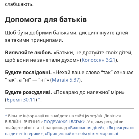
слабшають.
Допомога для батьків
Щоб бути добрими батьками, дисциплінуйте дітей
за такими принципами.
Виявляйте любов.
«Батьки, не дратуйте своїх дітей,
щоб вони не занепали духом» (
Колоссян 3:21
).
Будьте послідовні.
«Нехай ваше слово “так” означає
“так”, а “ні” — “ні”» (
Матвія 5:37
).
Будьте розсудливі.
«Покараю до належної міри»
(
Єремії 30:11
)
.
*
^
Більше інформації ви знайдете на сайті jw.org/uk. Дивіться
БІБЛІЙНІ ВЧЕННЯ >
ПОДРУЖЖЯ І БАТЬКИ
. У цьому розділі ви
знайдете різні статті, наприклад
«Виховання дітей»
,
«Як реагувати
на дитячі істерики»
,
«Прищеплюйте своїм дітям моральні