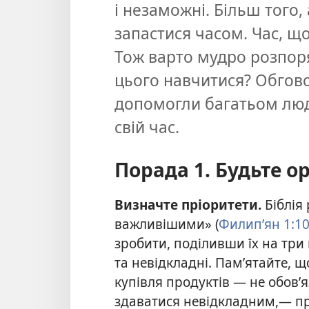
і незаможні. Більш того, 
запастися часом. Час, що
Тож варто мудро розпоря
цього навчитися? Обгово
допомогли багатьом лю
свій час.
Порада 1. Будьте о
Визначте пріоритети.
Біблія
важливішими» (
Филип’ян 1:1
зробити, поділивши їх на три 
та невідкладні. Пам’ятайте, 
купівля продуктів — не обов’
здаватися невідкладним,— пр