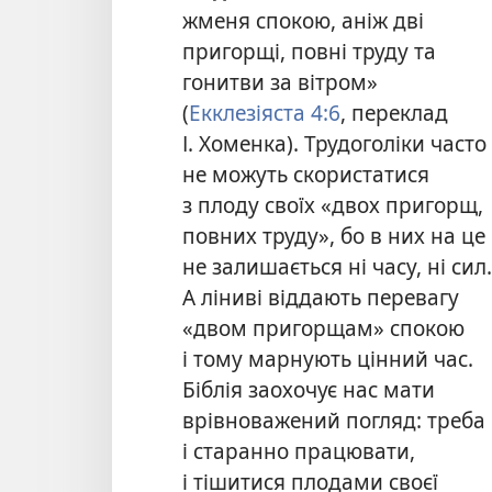
жменя спокою, аніж дві
пригорщі, повні труду та
гонитви за вітром»
(
Екклезіяста 4:6
, переклад
І. Хоменка). Трудоголіки часто
не можуть скористатися
з плоду своїх «двох пригорщ,
повних труду», бо в них на це
не залишається ні часу, ні сил.
А ліниві віддають перевагу
«двом пригорщам» спокою
і тому марнують цінний час.
Біблія заохочує нас мати
врівноважений погляд: треба
і старанно працювати,
і тішитися плодами своєї