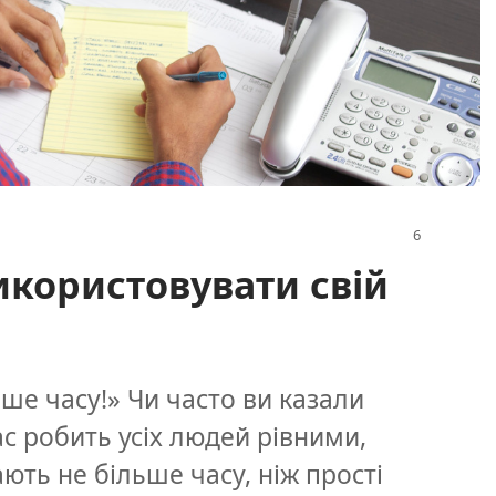
икористовувати свій
ше часу!» Чи часто ви казали
ас робить усіх людей рівними,
ають не більше часу, ніж прості