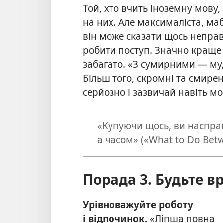
Той, хто вчить іноземну мову
на них. Але максималіста, ма
він може сказати щось непра
робити поступ. Значно краще 
забагато. «З сумирними — му
Більш того, скромні та смирен
серйозно і зазвичай навіть мо
«Купуючи щось, ви наспра
а часом» («What to Do Betw
Порада 3. Будьте вр
Урівноважуйте роботу
і відпочинок.
«Ліпша повна