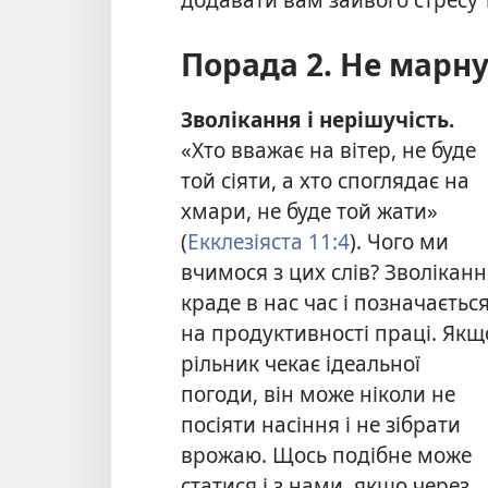
Порада 2. Не марну
Зволікання і нерішучість.
«Хто вважає на вітер, не буде
той сіяти, а хто споглядає на
хмари, не буде той жати»
(
Екклезіяста 11:4
). Чого ми
вчимося з цих слів? Зволікан
краде в нас час і позначаєтьс
на продуктивності праці. Якщ
рільник чекає ідеальної
погоди, він може ніколи не
посіяти насіння і не зібрати
врожаю. Щось подібне може
статися і з нами, якщо через