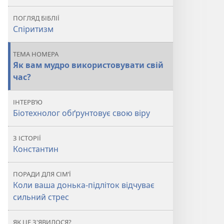
свій
свій
ПОГЛЯД БІБЛІЇ
час?
час?
Спіритизм
ТЕМА НОМЕРА
Як вам мудро використовувати свій
час?
ІНТЕРВ’Ю
Біотехнолог обґрунтовує свою віру
З ІСТОРІЇ
Константин
ПОРАДИ ДЛЯ СІМ’Ї
Коли ваша донька-підліток відчуває
сильний стрес
ЯК ЦЕ З'ЯВИЛОСЯ?