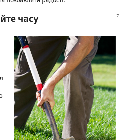
йте часу
ня
я
о