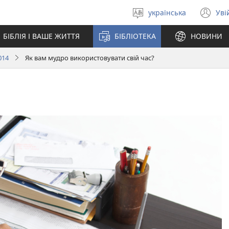
українська
Уві
Вибрати
(в
мову
у
БІБЛІЯ І ВАШЕ ЖИТТЯ
БІБЛІОТЕКА
НОВИНИ
но
вік
014
Як вам мудро використовувати свій час?