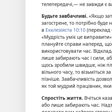
телепередачі,— не завжди є 
Будьте завбачливі.
«Якщо зат
загострене, то потрібно буде
в
Екклезіяста 10:10
(переклад Ф
«Мудрість уміє це виправити».
плануйте справи наперед, що
використовувати час. Відклад
лише забирають час і сили, аб
щось зробили швидше, ніж пла
вільного часу, то візьміться з
пізніше. Завбачливість дозвол
як той мудрий працівник, яки
Спростіть життя.
Вчіться каз
або лише забирають час. Надт
додавати вам зайвого стресу 