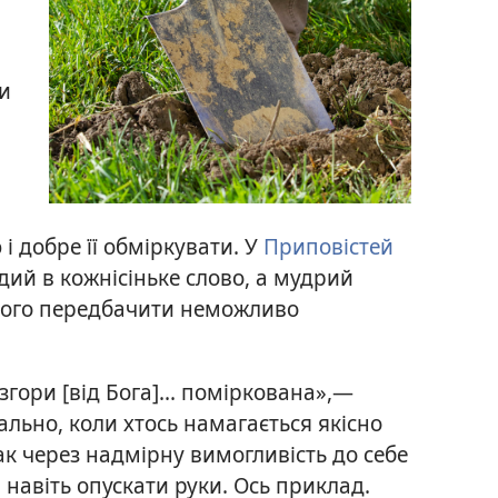
и
і добре її обміркувати. У
Приповістей
дий в кожнісіньке слово, а мудрий
сього передбачити неможливо
згори [від Бога]... поміркована»,—
ально, коли хтось намагається якісно
к через надмірну вимогливість до себе
навіть опускати руки. Ось приклад.