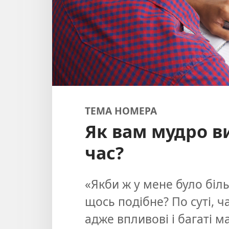
ТЕМА НОМЕРА
Як вам мудро в
час?
«Якби ж у мене було біль
щось подібне? По суті, ч
адже впливові і багаті м