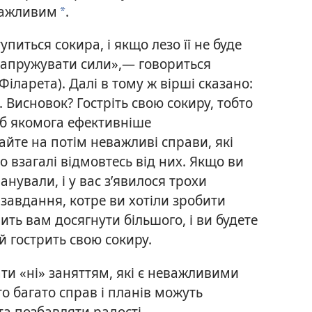
важливим
.
*
упиться сокира, і якщо лезо її не буде
 напружувати сили»,— говориться
іларета). Далі в тому ж вірші сказано:
 Висновок? Гостріть свою сокиру, тобто
б якомога ефективніше
айте на потім неважливі справи, які
о взагалі відмовтесь від них. Якщо ви
нували, і у вас з’явилося трохи
а завдання, котре ви хотіли зробити
ить вам досягнути більшого, і ви будете
й гострить свою сокиру.
ати «ні» заняттям, які є неважливими
о багато справ і планів можуть
та позбавляти радості.