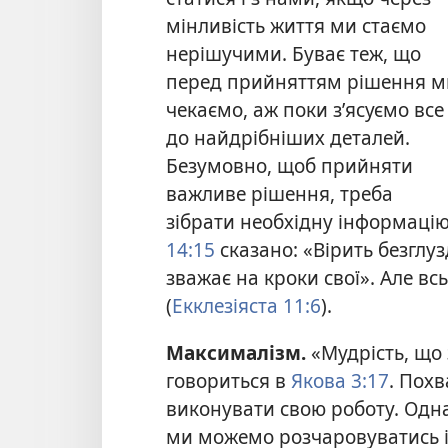
мінливість життя ми стаємо
нерішучими. Буває теж, що
перед прийняттям рішення м
чекаємо, аж поки з’ясуємо все
до найдрібніших деталей.
Безумовно, щоб прийняти
важливе рішення, треба
зібрати необхідну інформацію 
14:15
сказано: «Вірить безглуз
зважає на кроки свої». Але в
(
Екклезіяста 11:6
).
Максималізм.
«Мудрість, що 
говориться в
Якова 3:17
. Похв
виконувати свою роботу. Одна
ми можемо розчаровуватись і 