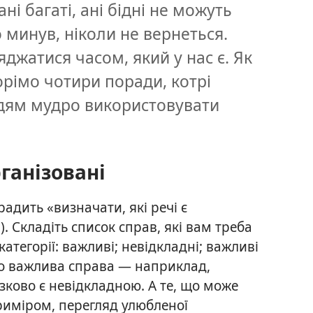
ані багаті, ані бідні не можуть
 минув, ніколи не вернеться.
джатися часом, який у нас є. Як
рімо чотири поради, котрі
дям мудро використовувати
рганізовані
 радить «визначати, які речі є
0
). Складіть список справ, які вам треба
категорії: важливі; невідкладні; важливі
що важлива справа — наприклад,
язково є невідкладною. А те, що може
иміром, перегляд улюбленої