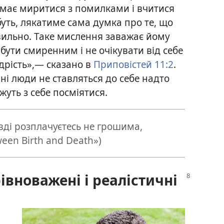
, має миритися з помилками і вчитися
буть, лякатиме сама думка про те, що
вильно. Таке мислення заважає йому
бути смиренним і не очікувати від себе
дрість»,— сказано в
Приповістей 11:2
.
ні люди не ставляться до себе надто
жуть з себе посміятися.
вді розплачуєтесь не грошима,
een Birth and Death»)
івноважені і реалістичні