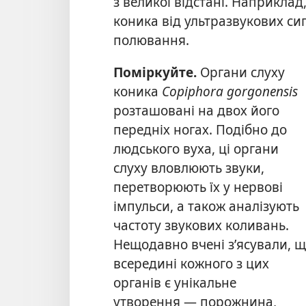
з великої відстані. Наприклад
коника від ультразвукових сиг
полювання.
Поміркуйте.
Органи слуху
коника
Copiphora gorgonensis
розташовані на двох його
передніх ногах. Подібно до
людського вуха, ці органи
слуху вловлюють звуки,
перетворюють їх у нервові
імпульси, а також аналізують
частоту звукових коливань.
Нещодавно вчені з’ясували, 
всередині кожного з цих
органів є унікальне
утворення — порожнина,