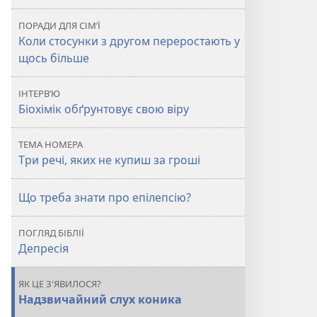
купиш
купиш
ПОРАДИ ДЛЯ СІМ’Ї
за
за
Коли стосунки з другом переростають у
гроші
гроші
щось більше
ІНТЕРВ’Ю
Біохімік обґрунтовує свою віру
ТЕМА НОМЕРА
Три речі, яких не купиш за гроші
Що треба знати про епілепсію?
ПОГЛЯД БІБЛІЇ
Депресія
ЯК ЦЕ З'ЯВИЛОСЯ?
Надзвичайний слух коника