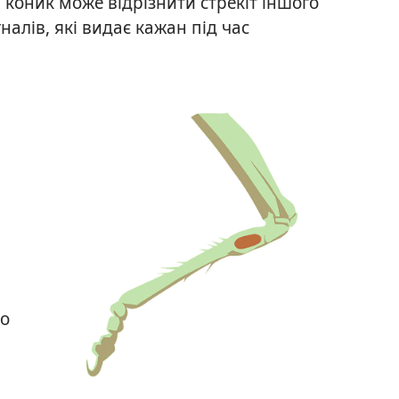
, коник може відрізнити стрекіт іншого
налів, які видає кажан під час
що