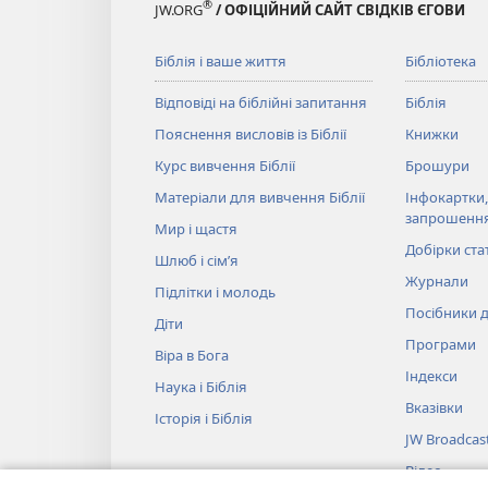
®
JW.ORG
/ ОФІЦІЙНИЙ САЙТ СВІДКІВ ЄГОВИ
Біблія і ваше життя
Бібліотека
Відповіді на біблійні запитання
Біблія
Пояснення висловів із Біблії
Книжки
Курс вивчення Біблії
Брошури
Матеріали для вивчення Біблії
Інфокартки,
запрошенн
Мир і щастя
Добірки ста
Шлюб і сім’я
Журнали
Підлітки і молодь
Посібники д
Діти
Програми
Віра в Бога
Індекси
Наука і Біблія
Вказівки
Історія і Біблія
JW Broadcas
Відео