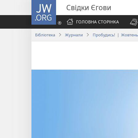
JW.ORG
Свідки Єгови
ГОЛОВНА СТОРІНКА
Бібліотека
Журнали
Пробудись! | Жовтень