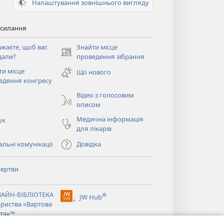
Налаштування зовнішнього вигляду
осилання
ажаєте, щоб вас
Знайти місце
(відкривається
дали?
проведення зібрання
у
ти місце
Що нового
новому
ється
едення конгресу
вікні)
Відео з голосовим
о
описом
Медична інформація
ук
для лікарів
льні комунікації
Довідка
ертви
ється
АЙН-БІБЛІОТЕКА
®
JW Hub
(відкривається
ариства «Вартова
ється
у
та»™
новому