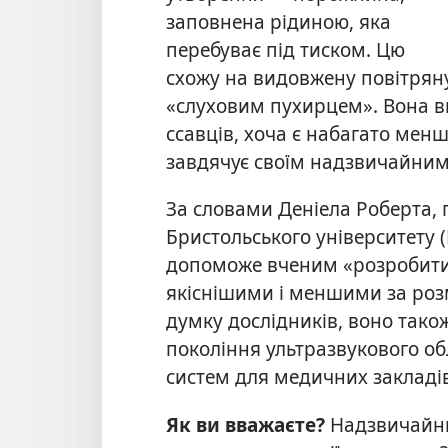
заповнена рідиною, яка
перебуває під тиском. Цю
схожу на видовжену повітрян
«слуховим пухирцем». Вона ви
ссавців, хоча є набагато мен
завдячує своїм надзвичайним
За словами Деніела Роберта,
Бристольського університету (
допоможе вченим «розробити с
якіснішими і меншими за роз
думку дослідників, воно так
покоління ультразвукового об
систем для медичних закладів
Як ви вважаєте?
Надзвичайн