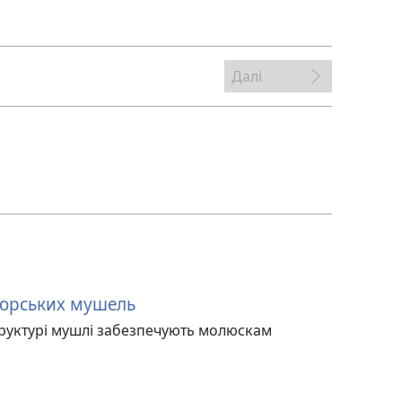
Далі
орських мушель
структурі мушлі забезпечують молюскам