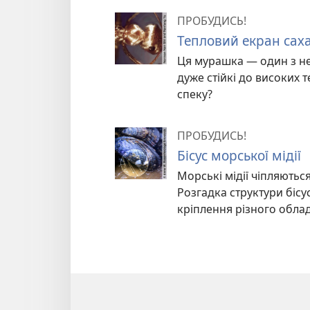
ПРОБУДИСЬ!
Тепловий екран саха
Ця мурашка — один з неб
дуже стійкі до високих 
спеку?
ПРОБУДИСЬ!
Бісус морської мідії
Морські мідії чіпляютьс
Розгадка структури біс
кріплення різного облад