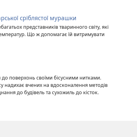
рської сріблястої мурашки
агатьох представників тваринного світу, які
температур. Що ж допомагає їй витримувати
я до поверхонь своїми бісусними нитками.
усу надихає вчених на вдосконалення методів
нання до будівель та сухожиль до кісток.