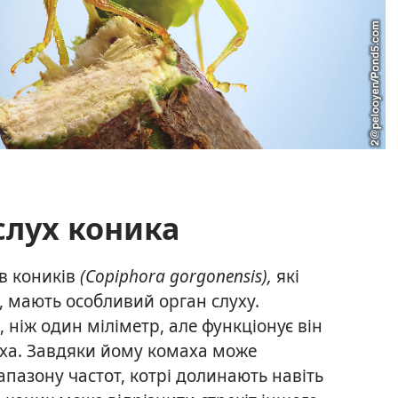
слух коника
в коників
(Copiphora gorgonensis),
які
, мають особливий орган слуху.
ніж один міліметр, але функціонує він
уха. Завдяки йому комаха може
апазону частот, котрі долинають навіть