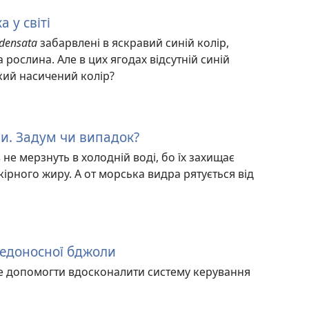
 у світі
ndensata
забарвлені в яскравий синій колір,
 рослина. Але в цих ягодах відсутній синій
акий насичений колір?
и. Задум чи випадок?
 не мерзнуть в холодній воді, бо їх захищає
ірного жиру. А от морська видра рятується від
едоносної бджоли
е допомогти вдосконалити систему керування