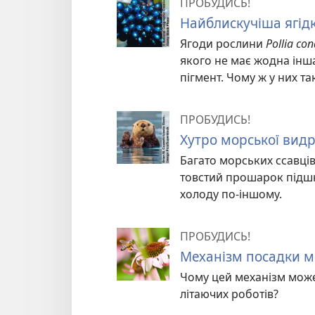
ПРОБУДИСЬ!
Найблискучіша ягідка
Ягоди рослини
Pollia co
якого не має жодна інша
пігмент. Чому ж у них т
ПРОБУДИСЬ!
Хутро морської видр
Багато морських ссавців
товстий прошарок підшк
холоду по-іншому.
ПРОБУДИСЬ!
Механізм посадки м
Чому цей механізм мож
літаючих роботів?