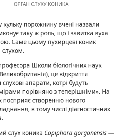
ОРГАН СЛУХУ КОНИКА
у кульку порожнину вчені назвали
конує таку ж роль, що і завитка вуха
шою. Саме цьому пухирцеві коник
 слухом.
 професора Школи біологічних наук
Великобританія), це відкриття
лухові апарати, котрі будуть
мірами порівняно з теперішніми». На
ож посприяє створенню нового
ладнання, в тому числі діагностичних
.
ий слух коника
Copiphora gorgonensis
—