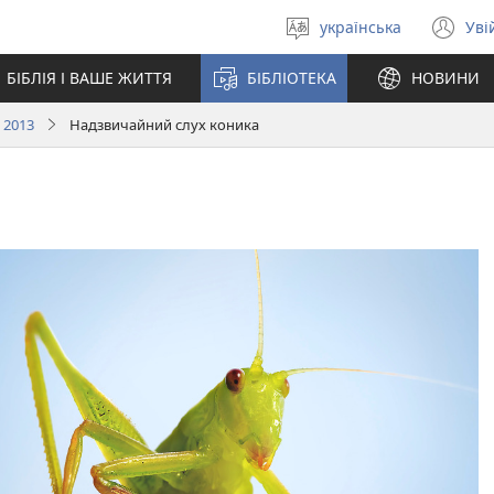
українська
Уві
Вибрати
(в
мову
у
БІБЛІЯ І ВАШЕ ЖИТТЯ
БІБЛІОТЕКА
НОВИНИ
но
вік
 2013
Надзвичайний слух коника