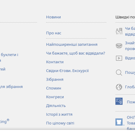
Новини
Швидкі п
Чи б
Про нас
відві
Знай
Найпоширеніші запитання
(відкрива
пров
Чи бажаєте, щоб вас відвідали?
у
 буклети і
Віде
новому
я
Контакти
вікні)
тей
Свідки Єгови. Екскурсії
Пош
Зібрання
ля зібрання
Глоба
Спомин
Конгреси
Пож
(відкрива
Діяльність
у
Історії з життя
новому
ОНЛ
®
ting
вікні)
По цілому світі
Тов
(відкрива
баш
у