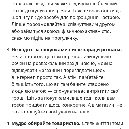
повертаються, і ви можете відчути ще більший
потяг до купування речей. Тож не вдавайтесь до
шопінгу як до засобу для покращення настрою.
Ліпше порозмовляйте зі співчутливим другом
або займіться якоюсь фізичною активністю,
скажімо підіть на прогулянку.
Не ходіть за покупками лише заради розваги.
Великі торгові центри перетворили купівлю
речей на розважальний захід. Звісно, можна
відвідувати магазини і переглядати щось
в Інтернеті просто так. А втім, пам’ятайте:
більшість того, що ви там бачите, створено
з однією метою — спонукати вас витратити свої
гроші. Ідіть за покупками лише тоді, коли вам
треба придбати щось конкретне. А в магазині не
розпорошуйте своєї уваги на інше.
Мудро обирайте товариство.
Стиль життя і теми