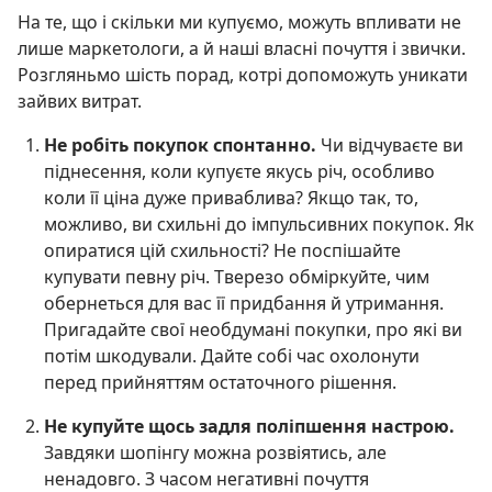
На те, що і скільки ми купуємо, можуть впливати не
лише маркетологи, а й наші власні почуття і звички.
Розгляньмо шість порад, котрі допоможуть уникати
зайвих витрат.
Не робіть покупок спонтанно.
Чи відчуваєте ви
піднесення, коли купуєте якусь річ, особливо
коли її ціна дуже приваблива? Якщо так, то,
можливо, ви схильні до імпульсивних покупок. Як
опиратися цій схильності? Не поспішайте
купувати певну річ. Тверезо обміркуйте, чим
обернеться для вас її придбання й утримання.
Пригадайте свої необдумані покупки, про які ви
потім шкодували. Дайте собі час охолонути
перед прийняттям остаточного рішення.
Не купуйте щось задля поліпшення настрою.
Завдяки шопінгу можна розвіятись, але
ненадовго. З часом негативні почуття