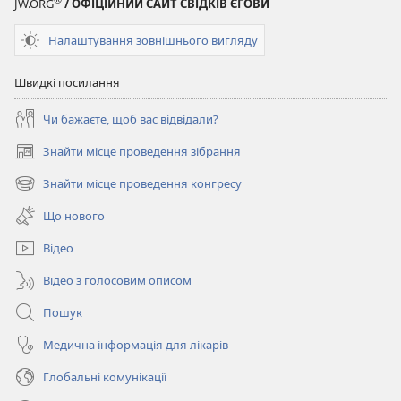
JW.ORG
/ ОФІЦІЙНИЙ САЙТ СВІДКІВ ЄГОВИ
Налаштування зовнішнього вигляду
Швидкі посилання
Чи бажаєте, щоб вас відвідали?
Знайти місце проведення зібрання
(відкривається
у
Знайти місце проведення конгресу
(відкривається
новому
у
вікні)
Що нового
новому
вікні)
Відео
Відео з голосовим описом
Пошук
Медична інформація для лікарів
Глобальні комунікації