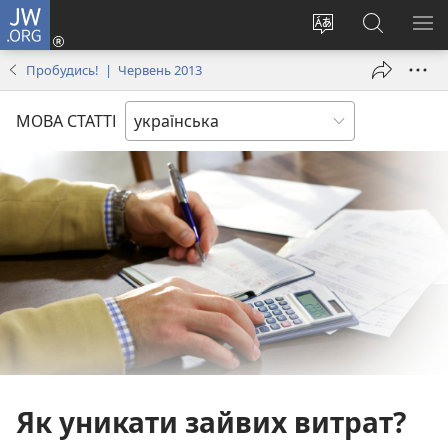
JW.ORG
Увійти
(відкривається
Змінити
Пошук
ПО
у
мову
на
М
Пробудись! | Червень 2013
новому
сайту
сайті
вікні)
JW.ORG
МОВА СТАТТІ
Як уникати зайвих витрат?