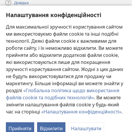
Довідка
Налаштування конфіденційності
Пожертви
(відкривається
у
Для максимальної зручності користування сайтом
новому
ми використовуємо файли cookie та інші подібні
ОНЛАЙН-БІБЛІОТЕКА Товариства «Вартова башта»™
(відкривається
вікні)
технології. Деякі файли cookie є важливими для
у
®
JW Hub
роботи сайту, і їх неможливо відхилити. Ви можете
новому
(відкривається
вікні)
прийняти або відхилити додаткові файли cookie,
у
®
JW Library
новому
які використовуються лише для покращення
вікні)
зручності користування сайтом. Жодні з цих даних
Watchtower Library
не будуть використовуватися для продажу чи
маркетингу. Більше інформації ви можете знайти у
розділі
«Глобальна політика щодо використання
файлів cookie та подібних технологій»
. Ви можете
Copyright
© 2026 Watch Tower Bible and Tract Society of Pennsylvania.
змінити налаштування файлів cookie у будь-який
УМОВИ ВИКОРИСТАННЯ
|
ПОЛІТИКА КОНФІДЕНЦІЙНОСТІ
|
час на сторінці
«Налаштування конфіденційності»
.
П
НАЛАШТУВАННЯ КОНФІДЕНЦІЙНОСТІ
зм
Прийняти
Відхилити
Налаштувати