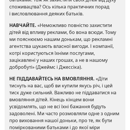
споживацтва? Ось кілька практичних порад
і висловлювання деяких батьків.
НАВЧАЙТЕ.
«Неможливо повністю захистити
дітей від впливу реклами, бо вона всюди. Тому
ми пояснюємо нашим донькам, що рекламні
агентства шукають власної вигоди. І компанії,
котрі користуються їхніми послугами,
зацікавлені у наших грошах, а не в нашому
добробуті» (Джеймс і Джессіка).
НЕ ПІДДАВАЙТЕСЬ НА ВМОВЛЯННЯ.
«Діти
тиснуть на вас, щоб ви купили якусь річ, і цей
тиск дуже сильний. Важливо не піддаватися на
вмовляння дітей. Кінець кінцем вони
усвідомлять, що не всі їхні бажання будуть
задоволені. Ми часто розмовляли одне з одним
про виховання нашої доньки, про те, як бути
поміркованими батьками і до якої міри