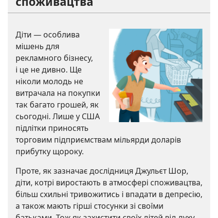
споживацтва
Діти — особлива
мішень для
рекламного бізнесу,
і це не дивно. Ще
ніколи молодь не
витрачала на покупки
так багато грошей, як
сьогодні. Лише у США
підлітки приносять
торговим підприємствам мільярди доларів
прибутку щороку.
Проте, як зазначає дослідниця Джульєт Шор,
діти, котрі виростають в атмосфері споживацтва,
більш схильні тривожитись і впадати в депресію,
а також мають гірші стосунки зі своїми
батьками. Тож як захистити своїх дітей від духу