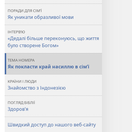
в
ПОРАДИ ДЛЯ СІМ’Ї
сім’ї
Як уникати образливої мови
ІНТЕРВ’Ю
«Дедалі більше переконуюсь, що життя
було створене Богом»
ТЕМА НОМЕРА
Як покласти край насиллю в сім’ї
КРАЇНИ І ЛЮДИ
Знайомство з Індонезією
ПОГЛЯД БІБЛІЇ
Здоров’я
Швидкий доступ до нашого веб-сайту