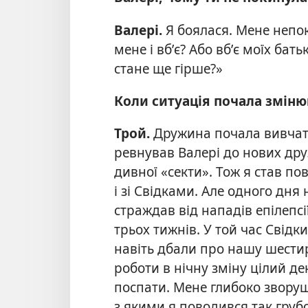
Валері.
Я боялася. Мене непо
мене і вб’є? Або вб’є моїх бать
стане ще гірше?»
Коли ситуація почала зміню
Трой.
Дружина почала вивчати
ревнував Валері до нових друзі
дивної «секти». Тож я став п
і зі Свідками. Але одного дня
страждав від нападів епілепсі
трьох тижнів. У той час Свідк
навіть дбали про нашу шестир
роботи в нічну зміну цілий де
поспати. Мене глибоко звору
з якими я поводився так груб