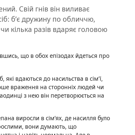
ний. Свій гнів він виливає
іб: б’є дружину по обличчю,
я чи кілька разів вдаряє головою
авшись, що в обох епізодах йдеться про
, які вдаються до насильства в сім’ї,
роше враження на сторонніх людей чи
наодинці з нею він перетворюється на
епана виросли в сім’ях, де насилля було
ослими, вони думають, що
ятна і навіть нормальна. Але в