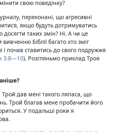
змінити свою поведінку?
журналу, переконані, що агресивні
итися, якщо будуть дотримуватись
о досягти таких змін? Ні. А чи це
 вивченню Біблії багато хто зміг
і і почав ставитись до свого подружжя
н 3:8—10
). Розгляньмо приклад Троя
раніше?
 Трой дав мені такого ляпаса, що
нь. Трой благав мене пробачити його
ториться. У подальші роки я
ова.