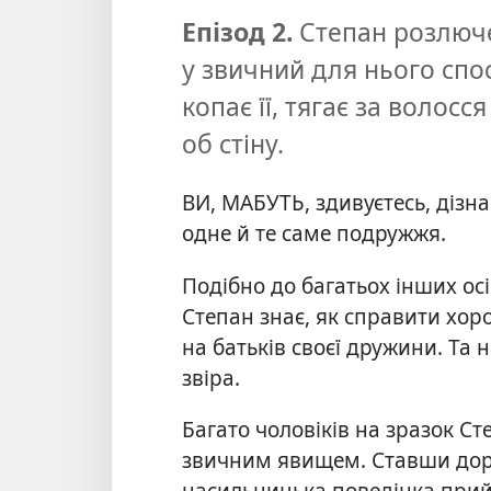
Епізод 2.
Степан розлюче
у звичний для нього спос
копає її, тягає за волосс
об стіну.
ВИ, МАБУТЬ, здивуєтесь, дізн
одне й те саме подружжя.
Подібно до багатьох інших осіб
Степан знає, як справити хо
на батьків своєї дружини. Та 
звіра.
Багато чоловіків на зразок Ст
звичним явищем. Ставши дор
насильницька поведінка прийн