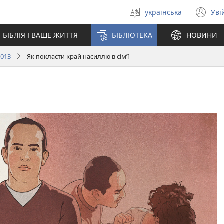
українська
Уві
Вибрати
(в
мову
у
БІБЛІЯ І ВАШЕ ЖИТТЯ
БІБЛІОТЕКА
НОВИНИ
но
вік
2013
Як покласти край насиллю в сім’ї