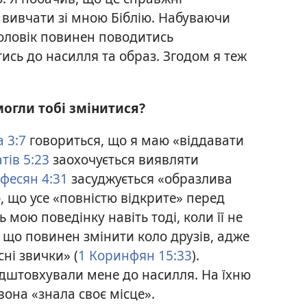
в вивчати
зі мною Біблію. Набуваючи
 чоловік повинен поводитись
тись до насилля та образ. Згодом я теж
могли тобі змінитися?
а 3:7
говориться, що я маю «віддавати
тів 5:23
заохочується виявляти
фесян 4:31
засуджується «образлива
, що усе «повністю відкрите» перед
мою поведінку навіть тоді, коли її не
, що повинен змінити коло друзів, адже
ні звички» (
1 Коринфян 15:33
).
підштовхували мене до насилля. На їхню
вона «знала своє місце».