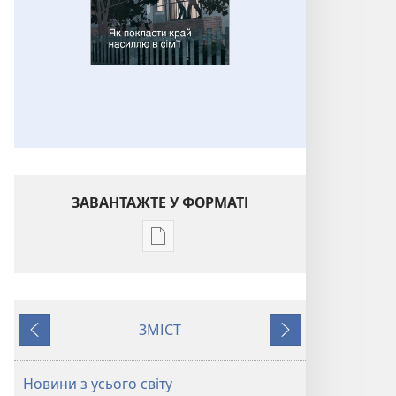
ЗАВАНТАЖТЕ У ФОРМАТІ
Параметри
завантаження
публікацій
ПРОБУДИСЬ!
ЗМІСТ
Як
Назад
Далі
покласти
край
Новини з усього світу
насиллю