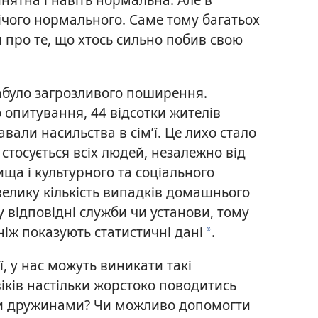
ічого нормального. Саме тому багатьох
про те, що хтось сильно побив свою
набуло загрозливого поширення.
опитування, 44 відсотки жителів
вали насильства в сім’ї. Це лихо стало
стосується всіх людей, незалежно від
ища і культурного та соціального
велику кількість випадків домашнього
у відповідні служби чи установи, тому
 ніж показують статистичні дані
.
*
ї, у нас можуть виникати такі
іків настільки жорстоко поводитись
ми дружинами? Чи можливо допомогти