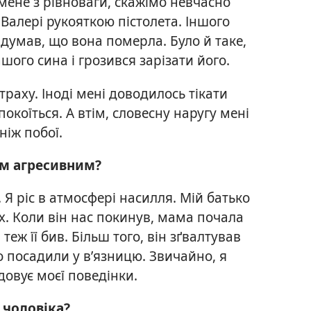
мене з рівноваги, скажімо невчасно
 Валері рукояткою пістолета. Іншого
ь думав, що вона померла. Було й таке,
шого сина і грозився зарізати його.
траху. Іноді мені доводилось тікати
покоїться. А втім, словесну наругу мені
ніж побої.
им агресивним?
. Я ріс в атмосфері насилля. Мій батько
х. Коли він нас покинув, мама почала
еж її бив. Більш того, він зґвалтував
го посадили у в’язницю. Звичайно, я
довує моєї поведінки.
 чоловіка?