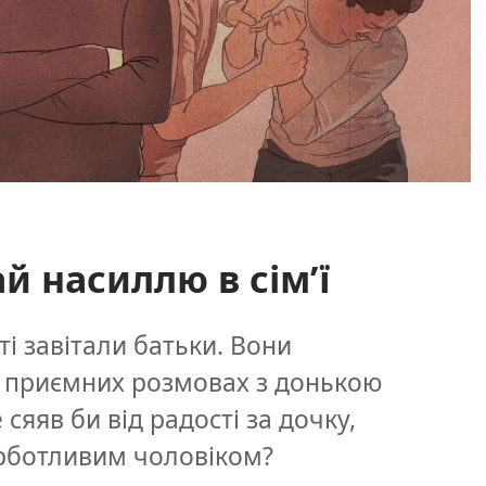
й насиллю в сім’ї
ті завітали батьки. Вони
у приємних розмовах з донькою
е сяяв би від радості за дочку,
урботливим чоловіком?