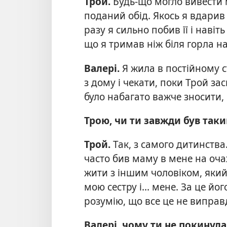
Трой.
Будь-що могло вивести 
поданий обід. Якось я вдарив
разу я сильно побив її і навіт
що я тримав ніж біля горла на
Валері.
Я жила в постійному с
з дому і чекати, поки Трой зас
було набагато важче зносити, 
Трою, чи ти завжди був так
Трой.
Так, з самого дитинства
часто бив маму в мене на оча
жити з іншим чоловіком, який т
мою сестру і... мене. За це йо
розумію, що все це не виправ
Валері, чому ти не покинула