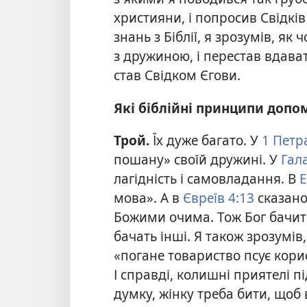
християни, і попросив Свідкі
знань з Біблії, я зрозумів, як
з дружиною, і перестав вдава
став Свідком Єгови.
Які біблійні принципи допо
Трой.
Їх дуже багато. У
1 Петр
пошану» своїй дружині. У
Гала
лагідність і самовладання. В
Е
мова». А в
Євреїв 4:13
сказано
Божими очима. Тож Бог бачить 
бачать інші. Я також зрозумів
«погане товариство псує корис
І справді, колишні приятелі 
думку, жінку треба бити, щоб 