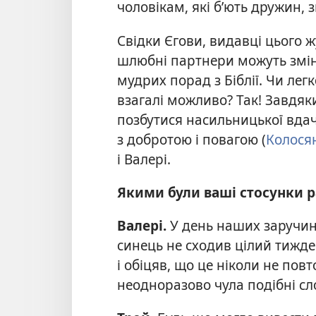
чоловікам, які б’ють дружин, 
Свідки Єгови, видавці цього 
шлюбні партнери можуть змін
мудрих порад з Біблії. Чи легк
взагалі можливо? Так! Завдяки
позбутися насильницької вдач
з добротою і повагою (
Колося
і Валері.
Якими були ваші стосунки 
Валері.
У день наших заручин
синець
не сходив цілий тижде
і обіцяв, що це ніколи не пов
неодноразово чула подібні сл