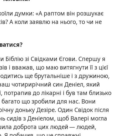
коїли думки: «А раптом він розшукає
ків? А коли заявлю на нього, то чи не
ватися?
 Біблію зі Свідками Єгови. Спершу я
в і вважав, що маю витягнути її з цієї
оводитись ще брутальніше і з дружиною,
 наш чотирирічний син Деніел, який
ї, потрапив до лікарні і був там близько
и багато що зробили для нас. Вони
ічну доньку Дезіре. Один Свідок після
нь сидів з Деніелом, щоб Валері могла
шила доброта цих людей — людей,
о. Я побачив, що це справжні