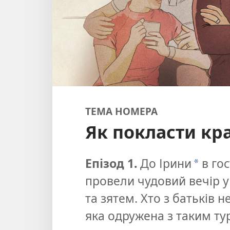
ТЕМА НОМЕРА
Як покласти кра
Епізод 1.
До Ірини
в гос
*
провели чудовий вечір 
та зятем. Хто з батьків н
яка одружена з таким т