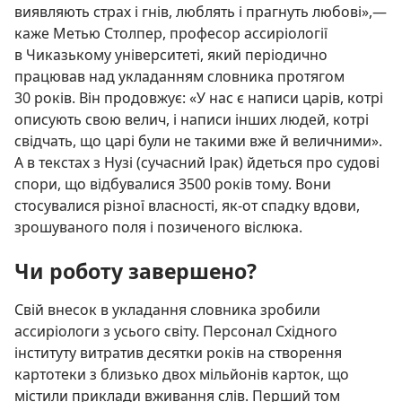
виявляють страх і гнів, люблять і прагнуть любові»,—
каже Метью Столпер, професор ассиріології
в Чиказькому університеті, який періодично
працював над укладанням словника протягом
30 років. Він продовжує: «У нас є написи царів, котрі
описують свою велич, і написи інших людей, котрі
свідчать, що царі були не такими вже й величними».
А в текстах з Нузі (сучасний Ірак) йдеться про судові
спори, що відбувалися 3500 років тому. Вони
стосувалися різної власності, як-от спадку вдови,
зрошуваного поля і позиченого віслюка.
Чи роботу завершено?
Свій внесок в укладання словника зробили
ассиріологи з усього світу. Персонал Східного
інституту витратив десятки років на створення
картотеки з близько двох мільйонів карток, що
містили приклади вживання слів. Перший том