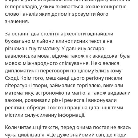
їх перекладів, у яких вживається кожне конкретне
слово і аналіз яких допоміг зрозуміти його
значення.
За останні два століття археологи віднайшли
буквально мільйони клинописних текстів на
різноманітну тематику. У давнину ассиро-
вавилонська мова, відома також як аккадська, була
мовою міжнародного спілкування. Нею велися
дипломатичні переговори по цілому Близькому
Сході. Крім того, мешканці цього регіону писали
літературні твори, займалися торгівлею, вивчали
математику, астрономію та магію, а також видавали
закони, розвивали різні ремесла і виконували
релігійні обряди. Тож їхні праці на ці та інші теми
містили силу-силенну інформації.
Коли читаєш ці тексти, перед очима постає не якась
чужа цивілізація. «Це дуже знайомий світ, де люди