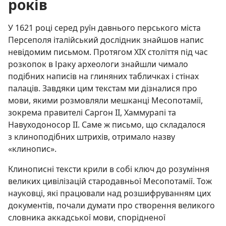
років
У 1621 році серед руїн давнього перського міста
Персеполя італійський дослідник знайшов напис
невідомим письмом. Протягом XIX століття під час
розкопок в Іраку археологи знайшли чимало
подібних написів на глиняних табличках і стінах
палаців. Завдяки цим текстам ми дізналися про
мови, якими розмовляли мешканці Месопотамії,
зокрема правителі Саргон II, Хаммурапі та
Навуходоносор II. Саме ж письмо, що складалося
з клиноподібних штрихів, отримало назву
«клинопис».
Клинописні тексти крили в собі ключ до розуміння
великих цивілізацій стародавньої Месопотамії. Тож
науковці, які працювали над розшифруванням цих
документів, почали думати про створення великого
словника аккадської мови, спорідненої