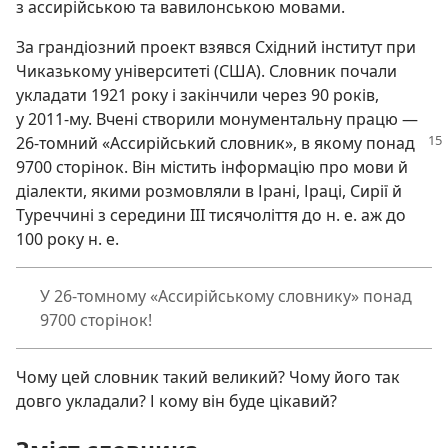
з ассирійською та вавилонською мовами.
За грандіозний проект взявся Східний інститут при
Чиказькому університеті (США). Словник почали
укладати 1921 року і закінчили через 90 років,
у 2011-му. Вчені створили монументальну працю —
26-томний «Ассирійський словник», в якому понад
9700 сторінок. Він містить інформацію про мови й
діалекти, якими розмовляли в Ірані, Іраці, Сирії й
Туреччині з середини III тисячоліття до н. е. аж до
100 року н. е.
У 26-томному «Ассирійському словнику» понад
9700 сторінок!
Чому цей словник такий великий? Чому його так
довго укладали? І кому він буде цікавий?