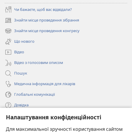
Чи бажаєте, щоб вас відвідали?
Знайти місце проведення зібрання
(відкривається
у
Знайти місце проведення конгресу
(відкривається
новому
у
вікні)
Що нового
новому
вікні)
Відео
Відео з голосовим описом
Пошук
Медична інформація для лікарів
Глобальні комунікації
Довідка
Налаштування конфіденційності
Пожертви
(відкривається
у
Для максимальної зручності користування сайтом