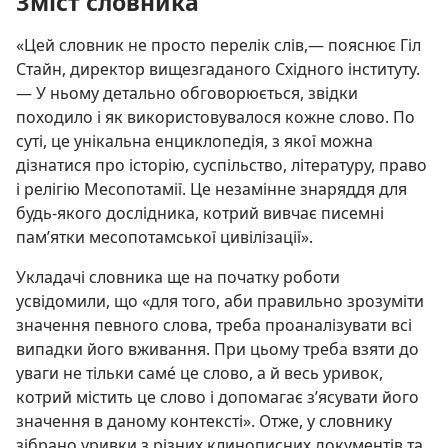
Зміст словника
«Цей словник не просто перелік слів,— пояснює Гіл
Стайн, директор вищезгаданого Східного інституту.
— У ньому детально обговорюється, звідки
походило і як використовувалося кожне слово. По
суті, це унікальна енциклопедія, з якої можна
дізнатися про історію, суспільство, літературу, право
і релігію Месопотамії. Це незамінне знаряддя для
будь-якого дослідника, котрий вивчає писемні
пам’ятки месопотамської цивілізації».
Укладачі словника ще на початку роботи
усвідомили, що «для того, аби правильно зрозуміти
значення певного слова, треба проаналізувати всі
випадки його вживання. При цьому треба взяти до
уваги не тільки саме́ це слово, а й весь уривок,
котрий містить це слово і допомагає з’ясувати його
значення в даному контексті». Отже, у словнику
зібрано уривки з різних клинописних документів та