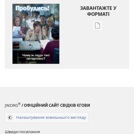
ЗАВАНТАЖТЕ У
ФОРМАТІ
Параметри
завантаження
публікацій
ПРОБУДИСЬ!
Грудень 2012
®
JW.ORG
/ ОФІЦІЙНИЙ САЙТ СВІДКІВ ЄГОВИ
Налаштування зовнішнього вигляду
Швидкі посилання