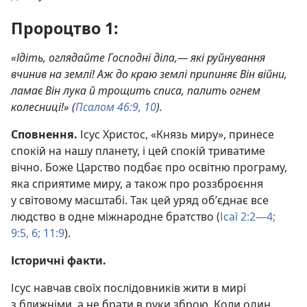
Пророцтво 1:
«Ідіть, оглядайте Господні діла,— які руйнування
вчинив на землі! Аж до краю землі припиняє Він війни,
ламає Він лука й трощить списа, палить огнем
колесниці!» (
Псалом 46:9, 10
).
Сповнення.
Ісус Христос, «Князь миру», принесе
спокій на нашу планету, і цей спокій триватиме
вічно. Боже Царство подбає про освітню програму,
яка сприятиме миру, а також про роззброєння
у світовому масштабі. Так цей уряд об’єднає все
людство в одне міжнародне братство (
Ісаї 2:2—4;
9:5, 6;
11:9
).
Історичні факти.
Ісус навчав своїх послідовників жити в мирі
з ближніми, а не брати в руки зброю. Коли один