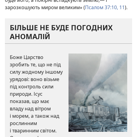
буде його, а покірні вспадкують землю,— і
зарозкошують миром великим» (
Псалом 37:10, 11
).
БІЛЬШЕ НЕ БУДЕ ПОГОДНИХ
АНОМАЛІЙ
Боже Царство
зробить те, що не під
силу жодному іншому
урядові: воно візьме
під контроль сили
природи. Ісус
показав, що має
владу над вітром
і морем, а також над
рослинним
і тваринним світом.