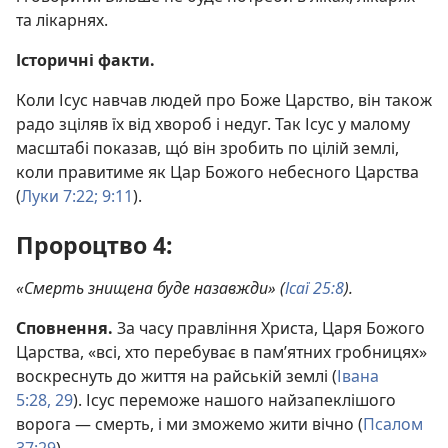
та лікарнях.
Історичні факти.
Коли Ісус навчав людей про Боже Царство, він також
радо зціляв їх від хвороб і недуг. Так Ісус у малому
масштабі показав, що́ він зробить по цілій землі,
коли правитиме як Цар Божого небесного Царства
(
Луки 7:22;
9:11
).
Пророцтво 4:
«Смерть знищена буде назавжди» (
Ісаї 25:8
).
Сповнення.
За часу правління Христа, Царя Божого
Царства, «всі, хто перебуває в пам’ятних гробницях»
воскреснуть до життя на райській землі (
Івана
5:28, 29
). Ісус переможе нашого найзапеклішого
ворога — смерть, і ми зможемо жити вічно (
Псалом