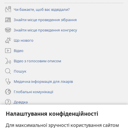
Чи бажаєте, щоб вас відвідали?
Знайти місце проведення зібрання
(відкривається
у
Знайти місце проведення конгресу
(відкривається
новому
у
вікні)
Що нового
новому
вікні)
Відео
Відео з голосовим описом
Пошук
Медична інформація для лікарів
Глобальні комунікації
Довідка
Налаштування конфіденційності
Пожертви
(відкривається
у
Для максимальної зручності користування сайтом