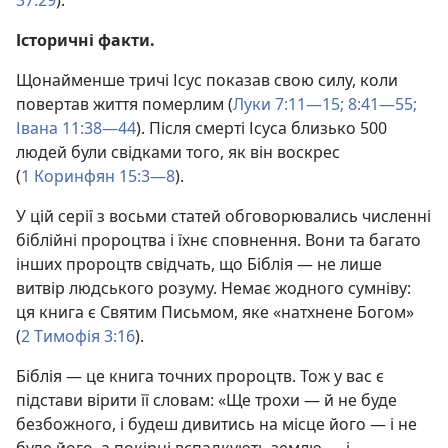
37:29
).
Історичні факти.
Щонайменше тричі Ісус показав свою силу, коли
повертав життя померлим (
Луки 7:11—15;
8:41—55;
Івана 11:38—44
). Після смерті Ісуса близько 500
людей були свідками того, як він воскрес
(
1 Коринфян 15:3—8
).
У цій серії з восьми статей обговорювались численні
біблійні пророцтва і їхнє сповнення. Вони та багато
інших пророцтв свідчать, що Біблія — не лише
витвір людського розуму. Немає жодного сумніву:
ця книга є Святим Письмом, яке «натхнене Богом»
(
2 Тимофія 3:16
).
Біблія — це книга точних пророцтв. Тож у вас є
підстави вірити її словам: «Ще трохи — й не буде
безбожного, і будеш дивитись на місце його — і не