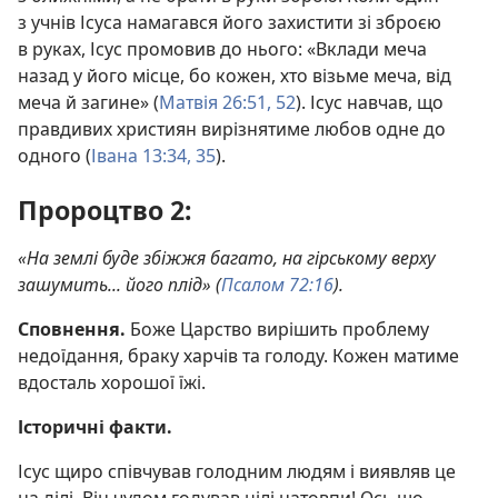
з учнів Ісуса намагався його захистити зі зброєю
в руках, Ісус промовив до нього: «Вклади меча
назад у його місце, бо кожен, хто візьме меча, від
меча й загине» (
Матвія 26:51, 52
). Ісус навчав, що
правдивих християн вирізнятиме любов одне до
одного (
Івана 13:34, 35
).
Пророцтво 2:
«На землі буде збіжжя багато, на гірському верху
зашумить... його плід» (
Псалом 72:16
).
Сповнення.
Боже Царство вирішить проблему
недоїдання, браку харчів та голоду. Кожен матиме
вдосталь хорошої їжі.
Історичні факти.
Ісус щиро співчував голодним людям і виявляв це
на ділі. Він чудом годував цілі натовпи! Ось що