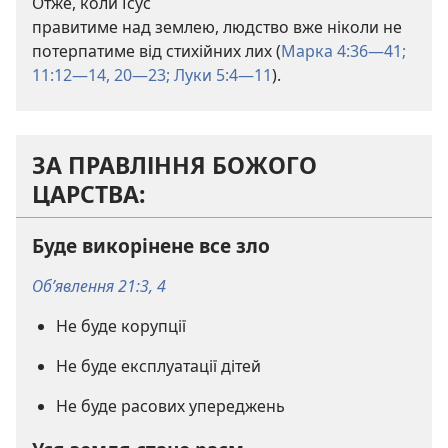
Отже, коли Ісус
правитиме над землею, людство вже ніколи не
потерпатиме від стихійних лих (
Марка 4:36—41;
11:12—14,
20—23;
Луки 5:4—11
).
ЗА ПРАВЛІННЯ БОЖОГО
ЦАРСТВА:
Буде викорінене все зло
Об’явлення 21:3, 4
Не буде корупції
Не буде експлуатації дітей
Не буде расових упереджень