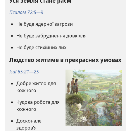
Уся земля стане раєм
Псалом 72:5—
9
Не буде ядерної загрози
Не буде забруднення довкілля
Не буде стихійних лих
Людство житиме в прекрасних умовах
Ісаї 65:21—25
Добре житло для
кожного
Чудова робота для
кожного
Досконале
здоров’я