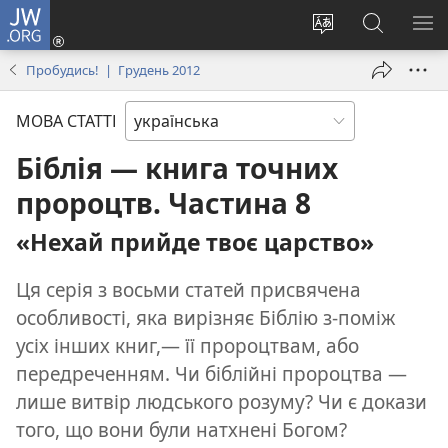
JW.ORG
Увійти
(відкривається
Змінити
Пошук
ПО
у
мову
на
М
Пробудись! | Грудень 2012
новому
сайту
сайті
вікні)
JW.ORG
МОВА СТАТТІ
Біблія — книга точних
пророцтв. Частина 8
«Нехай прийде твоє царство»
Ця серія з восьми статей присвячена
особливості, яка вирізняє Біблію з-поміж
усіх інших книг,— її пророцтвам, або
передреченням. Чи біблійні пророцтва —
лише витвір людського розуму? Чи є докази
того, що вони були натхнені Богом?