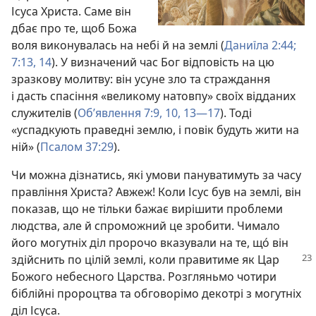
Ісуса Христа. Саме він
дбає про те, щоб Божа
воля виконувалась на небі й на землі (
Даниїла 2:44;
7:13, 14
). У визначений час Бог відповість на цю
зразкову молитву: він усуне зло та страждання
і дасть спасіння «великому натовпу» своїх відданих
служителів (
Об’явлення 7:9, 10,
13—17
). Тоді
«успадкують праведні землю, і повік будуть жити на
ній» (
Псалом 37:29
).
Чи можна дізнатись, які умови пануватимуть за часу
правління Христа? Авжеж! Коли Ісус був на землі, він
показав, що не тільки бажає вирішити проблеми
людства, але й спроможний це зробити. Чимало
його могутніх діл пророчо вказували на те, що́ він
здійснить по цілій землі, коли правитиме як Цар
Божого небесного Царства. Розгляньмо чотири
біблійні пророцтва та обговорімо декотрі з могутніх
діл Ісуса.