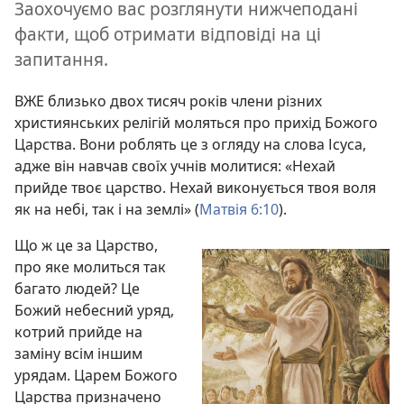
Заохочуємо вас розглянути нижчеподані
факти, щоб отримати відповіді на ці
запитання.
ВЖЕ близько двох тисяч років члени різних
християнських релігій моляться про прихід Божого
Царства. Вони роблять це з огляду на слова Ісуса,
адже він навчав своїх учнів молитися: «Нехай
прийде твоє царство. Нехай виконується твоя воля
як на небі, так і на землі» (
Матвія 6:10
).
Що ж це за Царство,
про яке молиться так
багато людей? Це
Божий небесний уряд,
котрий прийде на
заміну всім іншим
урядам. Царем Божого
Царства призначено