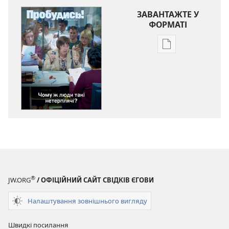
ЗАВАНТАЖТЕ У
ФОРМАТІ
Параметри
завантаження
публікацій
ПРОБУДИСЬ!
Грудень 2012
®
JW.ORG
/ ОФІЦІЙНИЙ САЙТ СВІДКІВ ЄГОВИ
Налаштування зовнішнього вигляду
Швидкі посилання