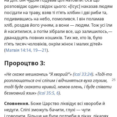
розповідає один свідок цього: «[Ісус] наказав людям
посідати на траву, взяв ті п’ять хлібин і дві риби та,
подивившись на небо, помолився. І він поламав
хліб, роздав його учням, а вони — людям. Тож усі їли
й наситилися, а потім зібрали все, що залишилось,—
дванадцять повних кошиків. Тих же, хто їв, було
п’ять тисяч чоловіків, окрім жінок і малих дітей»
(
Матвія 14:14,
19—21
).
Пророцтво 3:
«Не скаже мешканець “Я хворий!”» (
Ісаї 33:24
). «Тоді-то
розплющаться очі сліпим і відчиняться вуха глухим,
тоді буде скакати кривий, немов олень, і буде співати
безмовний язик» (
Ісаї 35:5, 6
).
Сповнення.
Боже Царство ліквідує всі хвороби й
недуги. Сліпі зможуть бачити, глухі — чути
і говорити. Більше не буде потреби в ліках, лікарях