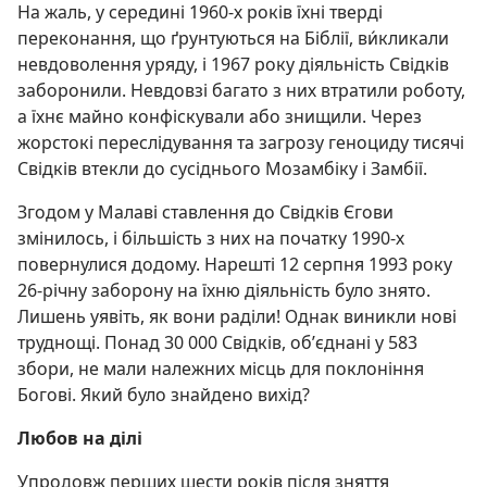
На жаль, у середині 1960-х років їхні тверді
переконання, що ґрунтуються на Біблії, ви́кликали
невдоволення уряду, і 1967 року діяльність Свідків
заборонили. Невдовзі багато з них втратили роботу,
а їхнє майно конфіскували або знищили. Через
жорстокі переслідування та загрозу геноциду тисячі
Свідків втекли до сусіднього Мозамбіку і Замбії.
Згодом у Малаві ставлення до Свідків Єгови
змінилось, і більшість з них на початку 1990-х
повернулися додому. Нарешті 12 серпня 1993 року
26-річну заборону на їхню діяльність було знято.
Лишень уявіть, як вони раділи! Однак виникли нові
труднощі. Понад 30 000 Свідків, об’єднані у 583
збори, не мали належних місць для поклоніння
Богові. Який було знайдено вихід?
Любов на ділі
Упродовж перших шести років після зняття