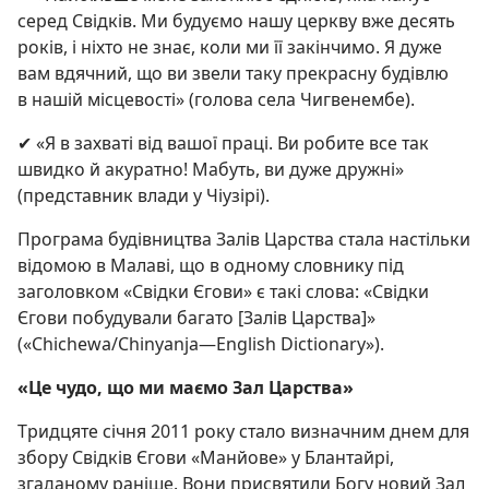
серед Свідків. Ми будуємо нашу церкву вже десять
років, і ніхто не знає, коли ми її закінчимо. Я дуже
вам вдячний, що ви звели таку прекрасну будівлю
в нашій місцевості» (голова села Чигвенембе).
✔ «Я в захваті від вашої праці. Ви робите все так
швидко й акуратно! Мабуть, ви дуже дружні»
(представник влади у Чіузірі).
Програма будівництва Залів Царства стала настільки
відомою в Малаві, що в одному словнику під
заголовком «Свідки Єгови» є такі слова: «Свідки
Єгови побудували багато [Залів Царства]»
(«Chichewa/Chinyanja—English Dictionary»).
«Це чудо, що ми маємо Зал Царства»
Тридцяте січня 2011 року стало визначним днем для
збору Свідків Єгови «Манйове» у Блантайрі,
згаданому раніше. Вони присвятили Богу новий Зал