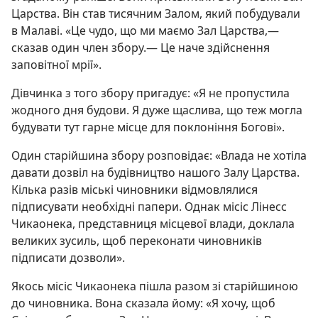
Царства. Він став тисячним Залом, який побудували
в Малаві. «Це чудо, що ми маємо Зал Царства,—
сказав один член збору.— Це наче здійснення
заповітної мрії».
Дівчинка з того збору пригадує: «Я не пропустила
жодного дня будови. Я дуже щаслива, що теж могла
будувати тут гарне місце для поклоніння Богові».
Один старійшина збору розповідає: «Влада не хотіла
давати дозвіл на будівництво нашого Залу Царства.
Кілька разів міські чиновники відмовлялися
підписувати необхідні папери. Однак місіс Лінесс
Чикаонека, представниця місцевої влади, доклала
великих зусиль, щоб переконати чиновників
підписати дозволи».
Якось місіс Чикаонека пішла разом зі старійшиною
до чиновника. Вона сказала йому: «Я хочу, щоб