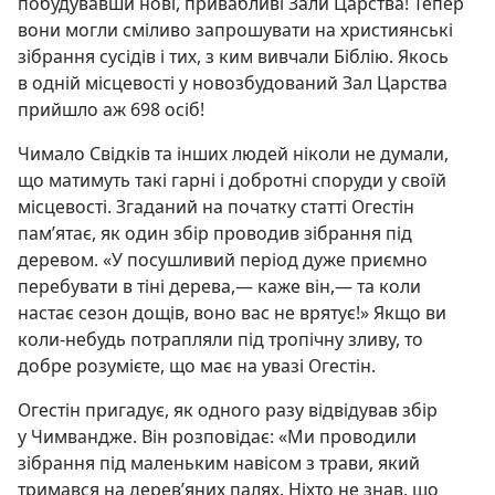
побудувавши нові, привабливі Зали Царства! Тепер
вони могли сміливо запрошувати на християнські
зібрання сусідів і тих, з ким вивчали Біблію. Якось
в одній місцевості у новозбудований Зал Царства
прийшло аж 698 осіб!
Чимало Свідків та інших людей ніколи не думали,
що матимуть такі гарні і добротні споруди у своїй
місцевості. Згаданий на початку статті Огестін
пам’ятає, як один збір проводив зібрання під
деревом. «У посушливий період дуже приємно
перебувати в тіні дерева,— каже він,— та коли
настає сезон дощів, воно вас не врятує!» Якщо ви
коли-небудь потрапляли під тропічну зливу, то
добре розумієте, що має на увазі Огестін.
Огестін пригадує, як одного разу відвідував збір
у Чимвандже. Він розповідає: «Ми проводили
зібрання під маленьким навісом з трави, який
тримався на дерев’яних палях. Ніхто не знав, що