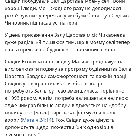
Свідки побудували Зал Царства в моєму селі. Вони
хороші люди. Мені жодного разу не доводилося
розв’язувати суперечки, у які були б втягнуті Свідки».
Чиновник підписав усі папери.
У день присвячення Залу Царства місіс Чикаонека
дуже раділа. «Я пишаюся тим, що в моєму селі тепер
є така прекрасна будівля!» — промовила вона.
Свідки Єгови та інші люди у Малаві продовжують
висловлювати подяку за програму будівництва Залів
Царства. Завдяки саможертовності та важкій праці
Свідків у цій країні кількість зборів, котрі
потребують Залів, суттєво зменшилась, порівняно
з 1993 роком. А втім, потреба залишається великою,
адже чимраз більше людей відгукується на «добру
новину про [Боже] царство» і формуються нові
збори (
Матвія 24:14
). Тож Свідки дуже цінують
допомогу та щедрі пожертви їхніх одновірців
з усього світу
.
*