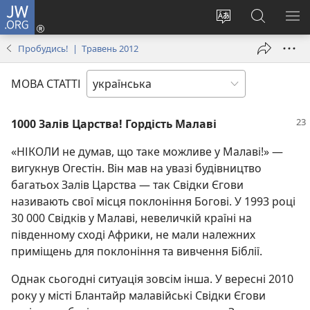
JW.ORG
Увійти
(відкривається
Змінити
Пошук
ПО
у
мову
на
М
Пробудись! | Травень 2012
новому
сайту
сайті
вікні)
JW.ORG
МОВА СТАТТІ
1000 Залів Царства! Гордість Малаві
«НІКОЛИ не думав, що таке можливе у Малаві!» —
вигукнув Огестін. Він мав на увазі будівництво
багатьох Залів Царства — так Свідки Єгови
називають свої місця поклоніння Богові. У 1993 році
30 000 Свідків у Малаві, невеличкій країні на
південному сході Африки, не мали належних
приміщень для поклоніння та вивчення Біблії.
Однак сьогодні ситуація зовсім інша. У вересні 2010
року у місті Блантайр малавійські Свідки Єгови