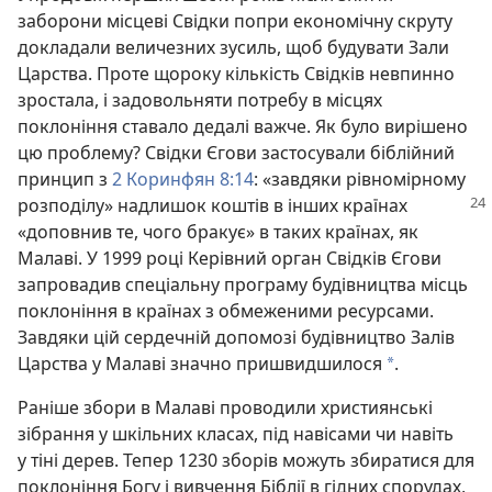
заборони місцеві Свідки попри економічну скруту
докладали величезних зусиль, щоб будувати Зали
Царства. Проте щороку кількість Свідків невпинно
зростала, і задовольняти потребу в місцях
поклоніння ставало дедалі важче. Як було вирішено
цю проблему? Свідки Єгови застосували біблійний
принцип з
2 Коринфян 8:14
: «завдяки рівномірному
розподілу» надлишок коштів в інших країнах
«доповнив те, чого бракує» в таких країнах, як
Малаві. У 1999 році Керівний орган Свідків Єгови
запровадив спеціальну програму будівництва місць
поклоніння в країнах з обмеженими ресурсами.
Завдяки цій сердечній допомозі будівництво Залів
Царства у Малаві значно пришвидшилося
.
*
Раніше збори в Малаві проводили християнські
зібрання у шкільних класах, під навісами чи навіть
у тіні дерев. Тепер 1230 зборів можуть збиратися для
поклоніння Богу і вивчення Біблії в гідних спорудах,