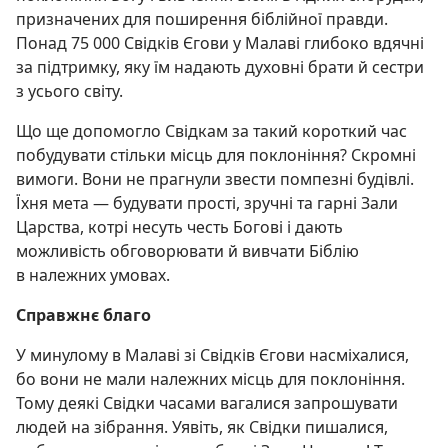
призначених для поширення біблійної правди.
Понад 75 000 Свідків Єгови у Малаві глибоко вдячні
за підтримку, яку їм надають духовні брати й сестри
з усього світу.
Що ще допомогло Свідкам за такий короткий час
побудувати стільки місць для поклоніння? Скромні
вимоги. Вони не прагнули звести помпезні будівлі.
Їхня мета — будувати прості, зручні та гарні Зали
Царства, котрі несуть честь Богові і дають
можливість обговорювати й вивчати Біблію
в належних умовах.
Справжнє благо
У минулому в Малаві зі Свідків Єгови насміхалися,
бо вони не мали належних місць для поклоніння.
Тому деякі Свідки часами вагалися запрошувати
людей на зібрання. Уявіть, як Свідки пишалися,