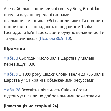
Але найбільше вони вдячні своєму Богу, Єгові. Їхні
почуття влучно передані словами
псалмописьменника: «Всі народи, яких Ти створив,
поприходять і попадають перед лицем Твоїм,
Господи, та Ім’я Твоє славити будуть, великий-бо Ти,
та чуда вчиняєш» (
Псалом 86:9, 10
).
[Примітки]
^
абз. 3
Сьогодні число Залів Царства у Малаві
перевищує 1030.
^
абз. 9
З 1999 року Свідки Єгови звели 23 786 Залів
Царства у 151 країні з обмеженими ресурсами.
^
абз. 28
Всесвітня діяльність Свідків Єгови
підтримується лише добровільними пожертвами.
[Ілюстрація на сторінці 24]