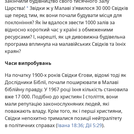
закінчили будівництво свого тисячного Залу
Царства!
Звідки ж у Малаві з’явилося 30 000 Свідків
*
ще перед тим, як вони почали будувати місця для
поклоніння? Як їм вдалося звести 1000 залів за
відносно короткий час у країні з обмеженими
ресурсами? І, нарешті, як ця дивовижна будівельна
програма вплинула на малавійських Свідків та їхніх
краян?
Часи випробувань
На початку 1900-х років Свідки Єгови, відомі тоді як
Дослідники Біблії, почали поширювати в Малаві
біблійну правду. У 1967 році їхня кількість становила
вже 17 000. Подібно до християн I століття, вони
мали репутацію законослухняних людей, які
поважають владу. Крім того, як і перші християни,
Свідки непохитно трималися позиції нейтралітету
в політичних справах (
Івана 18:36;
Дії 5:29
).