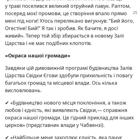
у траві поселився великий отруйний павук. Раптом,
посеред моєї промови, це створіння впало прямо
мені під ноги! Хтось перелякано вигукнув: “Бий його,
Огестіне! Бий!” Я так і зробив. Як бачите, я досі
живий». Тепер той збір збирається в новому Залі
Царства і не має подібних клопотів.
«Окраса нашої громади»
Завдяки цій дивовижній програмі будівництва Залів
Царства Свідки Єгови здобули прихильність і повагу
багатьох громад та місцевої влади. Ось кілька
висловлювань.
✔ «Будівництво нового місця поклоніння, а також
любов і єдність, які виявляють Свідки,— справжня
окраса нашої громади. Це гідний приклад для інших
церков» (представник влади у Чабвензі).
✔ «Найбільше мене захоплює єдність, яка панує