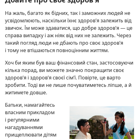
На жаль, багато як бідних, так і заможних людей не
усвідомлюють, наскільки їхнє здоров’я залежить від
звичок. Їм може здаватися, що добре здоров’я — це
справа випадку і аж ніяк від них не залежить. Через
такий погляд люди не дбають про своє здоров’я
і тому не втішаються повноцінним життям.
Хоч би яким був ваш фінансовий стан, застосовуючи
кілька порад, ви можете значно покращити своє
здоров’я і здоров’я своєї сім’ї. Повірте, це варто
зробити. Тоді ви не лише почуватиметесь ліпше, а й
житимете довше.
Батьки, намагайтесь
власним прикладом
і регулярними
нагадуваннями
прищеплювати дітям