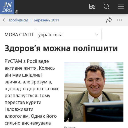
JW.ORG
Увійти
(відкривається
Змінити
Пошук
ПО
у
мову
на
М
Пробудись! | Березень 2011
новому
сайту
сайті
вікні)
JW.ORG
МОВА СТАТТІ
Здоров’я можна поліпшити
РУСТАМ з Росії веде
активне життя. Колись
він мав шкідливі
звички, але зрозумів,
що надто дорого за них
розплачується. Тому
перестав курити
і зловживати
алкоголем. Однак його
сильно виснажувала
Рустам