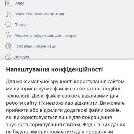
вікні)
Відео
Відео з голосовим описом
Пошук
Медична інформація для лікарів
Глобальні комунікації
Довідка
Налаштування конфіденційності
Пожертви
(відкривається
у
Для максимальної зручності користування сайтом
новому
ми використовуємо файли cookie та інші подібні
ОНЛАЙН-БІБЛІОТЕКА Товариства «Вартова башта»™
(відкривається
вікні)
технології. Деякі файли cookie є важливими для
у
®
JW Hub
роботи сайту, і їх неможливо відхилити. Ви можете
новому
(відкривається
вікні)
прийняти або відхилити додаткові файли cookie,
у
®
JW Library
новому
які використовуються лише для покращення
вікні)
зручності користування сайтом. Жодні з цих даних
Watchtower Library
не будуть використовуватися для продажу чи