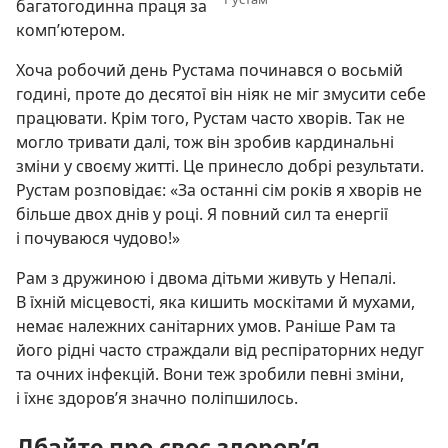
багатогодинна праця за
комп’ютером.
Хоча робочий день Рустама починався о восьмій
годині, проте до десятої він ніяк не міг змусити себе
працювати. Крім того, Рустам часто хворів. Так не
могло тривати далі, тож він зробив кардинальні
зміни у своєму житті. Це принесло добрі результати.
Рустам розповідає: «За останні сім років я хворів не
більше двох днів у році. Я повний сил та енергії
і почуваюся чудово!»
Рам з дружиною і двома дітьми живуть у Непалі.
В їхній місцевості, яка кишить москітами й мухами,
немає належних санітарних умов. Раніше Рам та
його рідні часто страждали від респіраторних недуг
та очних інфекцій. Вони теж зробили певні зміни,
і їхнє здоров’я значно поліпшилось.
Дбайте про своє здоров’я