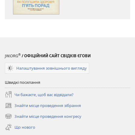
ПРОБУДИСЬ!
Березень 2011
®
JW.ORG
/ ОФІЦІЙНИЙ САЙТ СВІДКІВ ЄГОВИ
Налаштування зовнішнього вигляду
Швидкі посилання
Чи бажаєте, щоб вас відвідали?
Знайти місце проведення зібрання
(відкривається
у
Знайти місце проведення конгресу
(відкривається
новому
у
вікні)
Що нового
новому