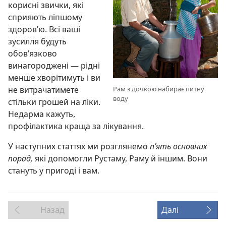
корисні звички, які
сприяють ліпшому
здоров’ю. Всі ваші
зусилля будуть
обов’язково
винагороджені — рідні
менше хворітимуть і ви
Рам з дочкою набирає питну
не витрачатимете
воду
стільки грошей на ліки.
Недарма кажуть,
профілактика краща за лікування.
У наступних статтях ми розглянемо
п’ять основних
порад,
які допомогли Рустаму, Раму й іншим. Вони
стануть у пригоді і вам.
Назад
Далі