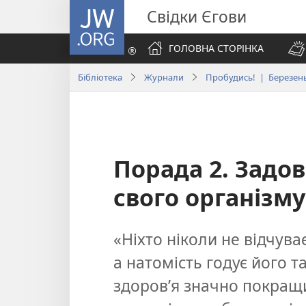
JW.ORG
Свідки Єгови
ГОЛОВНА СТОРІНКА
Бібліотека
Журнали
Пробудись! | Березень
Порада 2. Задо
свого організму
«Ніхто ніколи не відчуває
а натомість годує його та
здоров’я значно покращи