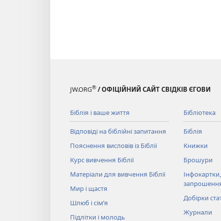
®
JW.ORG
/ ОФІЦІЙНИЙ САЙТ СВІДКІВ ЄГОВИ
Біблія і ваше життя
Бібліотека
Відповіді на біблійні запитання
Біблія
Пояснення висловів із Біблії
Книжки
Курс вивчення Біблії
Брошури
Матеріали для вивчення Біблії
Інфокартки,
запрошенн
Мир і щастя
Добірки ста
Шлюб і сім’я
Журнали
Підлітки і молодь