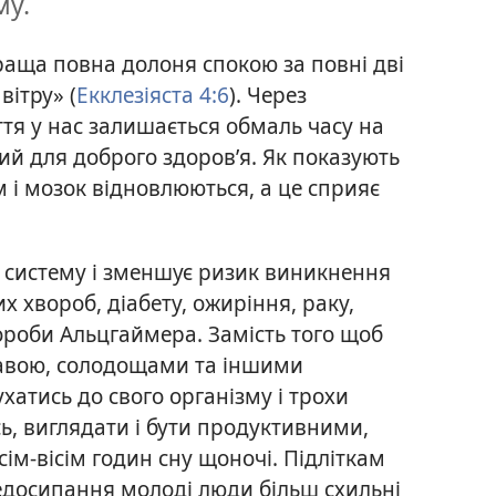
му.
раща повна долоня спокою за повні дві
вітру» (
Екклезіяста 4:6
). Через
тя у нас залишається обмаль часу на
ний для доброго здоров’я. Як показують
м і мозок відновлюються, а це сприяє
у систему і зменшує ризик виникнення
их хвороб, діабету, ожиріння, раку,
вороби Альцгаймера. Замість того щоб
кавою, солодощами та іншими
атись до свого організму і трохи
ь, виглядати і бути продуктивними,
ім-вісім годин сну щоночі. Підліткам
едосипання молоді люди більш схильні