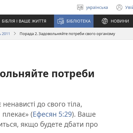
українська
Уві
Вибрати
(в
мову
у
БІБЛІЯ І ВАШЕ ЖИТТЯ
БІБЛІОТЕКА
НОВИНИ
но
вік
 2011
Порада 2. Задовольняйте потреби свого організму
вольняйте потреби
 ненависті до свого тіла,
 плекає» (
Ефесян 5:29
). Ваше
ться, якщо будете дбати про