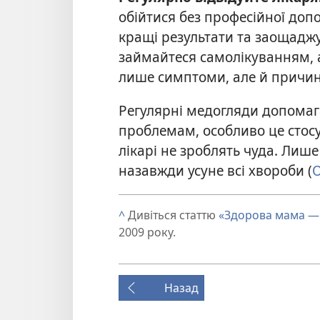
обійтися без професійної доп
кращі результати та заощаджу
займайтеся самолікуванням, а
лише симптоми, але й причи
Регулярні медогляди допомаг
проблемам, особливо це стосу
лікарі не зроблять чуда. Лише
назавжди усуне всі хвороби (
О
^
Дивіться статтю
«Здорова мама —
2009 року.
Назад