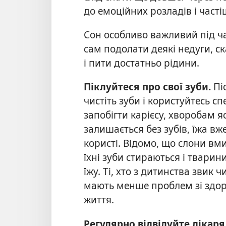
до емоційних розладів і част
Сон особливо важливий під ча
сам подолати деякі недуги, с
і пити достатньо рідини.
Піклуйтеся про свої зуби.
Пі
чистіть зуби і користуйтесь 
запобігти карієсу, хворобам яс
залишається без зубів, їжа вж
користі. Відомо, що слони вмир
їхні зуби стираються і твари
їжу. Ті, хто з дитинства звик 
мають менше проблем зі здоро
життя.
Регулярно відвідуйте лікаря