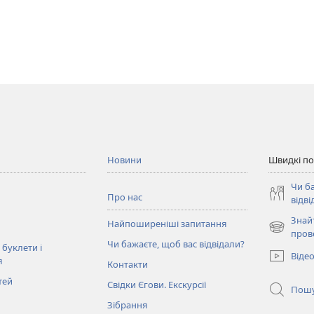
Новини
Швидкі п
Чи б
Про нас
відві
Знай
Найпоширеніші запитання
(відкрива
пров
Чи бажаєте, щоб вас відвідали?
у
 буклети і
Віде
новому
я
Контакти
вікні)
тей
Свідки Єгови. Екскурсії
Пош
Зібрання