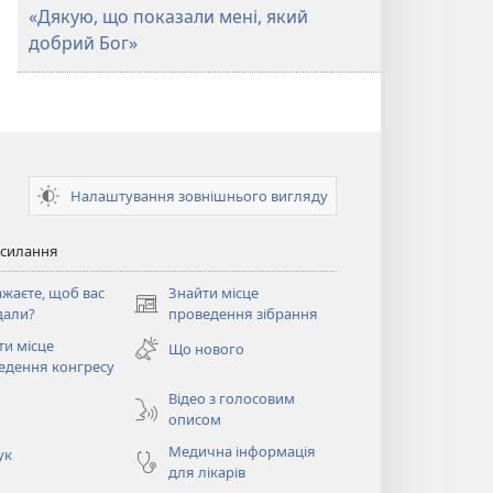
«Дякую, що показали мені, який
добрий Бог»
Налаштування зовнішнього вигляду
осилання
ажаєте, щоб вас
Знайти місце
(відкривається
дали?
проведення зібрання
у
ти місце
Що нового
новому
ється
едення конгресу
вікні)
Відео з голосовим
о
описом
Медична інформація
ук
для лікарів