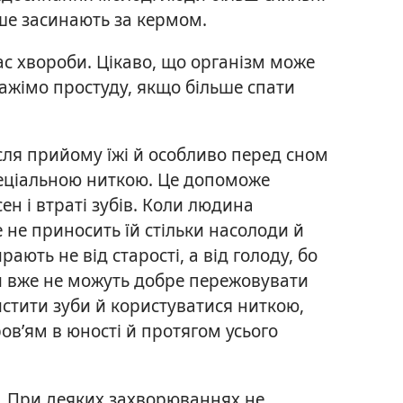
іше засинають за кермом.
с хвороби. Цікаво, що організм може
кажімо простуду, якщо більше спати
сля прийому їжі й особливо перед сном
спеціальною ниткою. Це допоможе
ен і втраті зубів. Коли людина
е не приносить їй стільки насолоди й
ають не від старості, а від голоду, бо
ни вже не можуть добре пережовувати
чистити зуби й користуватися ниткою,
в’ям в юності й протягом усього
.
При деяких захворюваннях не