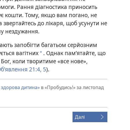
омоги. Рання діагностика приносить
є кошти. Тому, якщо вам погано, не
 звертайтесь до лікаря, щоб усунути не
ну нездужання.
ають запобігти багатьом серйозним
ється вагітних
. Однак пам’ятайте, що
*
 Бог, коли творитиме «все нове»,
б’явлення 21:4, 5
).
 здорова дитина»
в «Пробудись!» за листопад
Далі