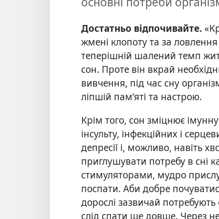
основні потреби організ
Достатньо відпочивайте.
«К
жмені клопоту та за ловлення 
теперішній шалений темп жит
сон. Проте він вкрай необхід
вивчення, під час сну організ
ліпшій пам’яті та настрою.
Крім того, сон зміцнює імунн
інсульту, інфекційних і серцев
депресії і, можливо, навіть х
приглушувати потребу в сні 
стимуляторами, мудро прислух
поспати. Аби добре почуватис
дорослі зазвичай потребують с
слід спати ще довше. Через н