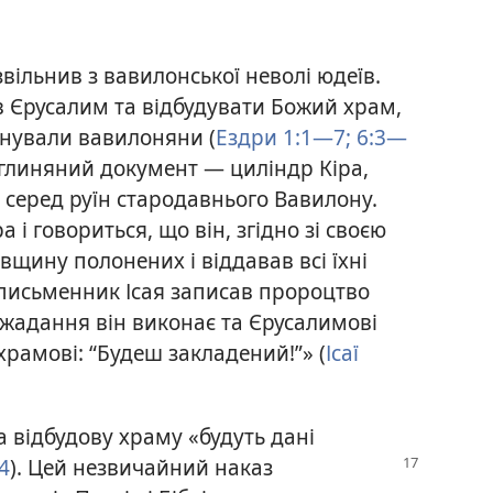
I звільнив з вавилонської неволі юдеїв.
в Єрусалим та відбудувати Божий храм,
уйнували вавилоняни (
Ездри 1:1—7;
6:3—
 глиняний документ — циліндр Кіра,
 серед руїн стародавнього Вавилону.
а і говориться, що він, згідно зі своєю
вщину полонених і віддавав всі їхні
й письменник Ісая записав пророцтво
ожадання він виконає та Єрусалимові
храмові: “Будеш закладений!”» (
Ісаї
а відбудову храму «будуть дані
4
). Цей незвичайний наказ