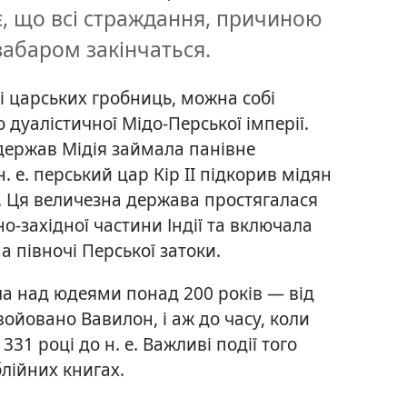
є, що всі страждання, причиною
забаром закінчаться.
і царських гробниць, можна собі
о дуалістичної Мідо-Перської імперії.
держав Мідія займала панівне
. е. перський цар Кір II підкорив мідян
ї. Ця величезна держава простягалася
но-західної частини Індії та включала
на півночі Перської затоки.
ла над юдеями понад 200 років — від
авойовано Вавилон, і аж до часу, коли
31 році до н. е. Важливі події того
блійних книгах.