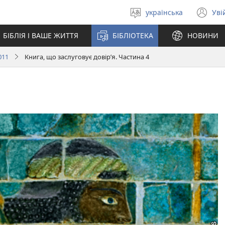
українська
Уві
Вибрати
(в
мову
у
БІБЛІЯ І ВАШЕ ЖИТТЯ
БІБЛІОТЕКА
НОВИНИ
но
вік
011
Книга, що заслуговує довір’я. Частина 4