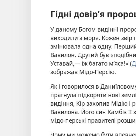
Гідні довір’я проро
У даному Богом видінні проро
виходили з моря. Кожен звір 
змінювала одна одну. Перши
Вавилон. Другий був «подібний
Уставай,— їж багато м’яса!» (
Д
зображав Мідо-Персію.
Як і говорилося в Даниїловом
прагнула підкоряти нові землі
видіння, Кір захопив Мідію і р
Вавилона. Його син Камбіз II
мідо-перські правителі розши
Чому ми можемо бути впевнен