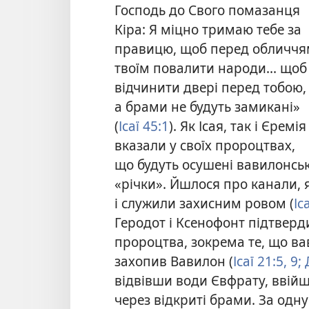
Господь до Свого помазанця
Кіра: Я міцно тримаю тебе за
правицю, щоб перед обличч
твоїм повалити народи... щоб
відчинити двері перед тобою,
а брами не будуть замикані»
(
Ісаї 45:1
). Як Ісая, так і Єремія
вказали у своїх пророцтвах,
що будуть осушені вавилонськ
«річки». Йшлося про канали,
і служили захисним ровом (
Іс
Геродот і Ксенофонт підтверди
пророцтва, зокрема те, що ва
захопив Вавилон (
Ісаї 21:5,
9;
Д
відвівши води Євфрату, ввійш
через відкриті брами. За одну