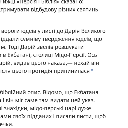
нижці «Персія і Біблія» сказано:
дтримувати відбудову різних святинь
 вороги юдеїв у листі до Дарія Великого
 піддали сумніву твердження юдеїв, що
ам. Тоді Дарій звелів розшукати
 в Екбатані, столиці Мідо-Персії. Ось
Дарій, видав цього наказа,— нехай він
Після цього протидія припинилася
*
 біблійний опис. Відомо, що Екбатана
 і він міг саме там видати цей указ.
і знахідки, мідо-перські царі дуже
ами своїх підданих і писали листи, щоб
ечки.