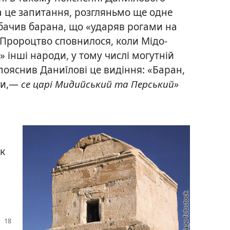
а це запитання, розгляньмо ще одне
 бачив барана, що «ударяв рогами на
». Пророцтво сповнилося, коли Мідо-
 інші народи, у тому числі могутній
пояснив Даниїлові це видіння: «Баран,
ми,—
се царі Мидийський та Перський»
к