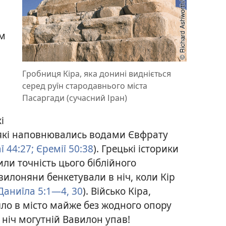
ям
Гробниця Кіра, яка донині видніється
серед руїн стародавнього міста
Пасаргади (сучасний Іран)
і
 які наповнювались водами Євфрату
аї 44:27;
Єремії 50:38
). Грецькі історики
ли точність цього біблійного
вилоняни бенкетували в ніч, коли Кір
аниїла 5:1—4,
30
). Військо Кіра,
ло в місто майже без жодного опору
 ніч могутній Вавилон упав!