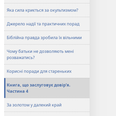
Яка сила криється за окультизмом?
Джерело надії та практичних порад
Біблійна правда зробила їх вільними
Чому батьки не дозволяють мені
розважатись?
Корисні поради для стареньких
Книга, що заслуговує довір’я.
Частина 4
За золотом у далекий край