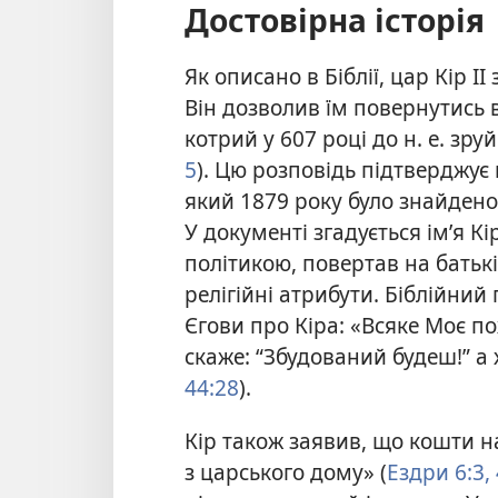
Достовірна історія
Як описано в Біблії, цар Кір I
Він дозволив їм повернутись 
котрий у 607 році до н. е. зр
5
). Цю розповідь підтверджує
який 1879 року було знайдено
У документі згадується ім’я Кір
політикою, повертав на батькі
релігійні атрибути. Біблійни
Єгови про Кіра: «Всяке Моє п
скаже: “Збудований будеш!” а 
44:28
).
Кір також заявив, що кошти н
з царського дому» (
Ездри 6:3, 