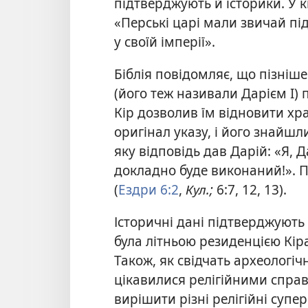
підтверджують й історики. У к
«Перські царі мали звичай пі
у своїй імперії».
Біблія повідомляє, що пізніше
(його теж називали Дарієм I)
Кір дозволив їм відновити хр
оригінал указу, і його знайшли
яку відповідь дав Дарій: «Я, 
докладно буде виконаний!». 
(
Ездри 6:2
,
Кул.;
6:7, 12, 13).
Історичні дані підтверджують
була літньою резиденцією Кіра
Також, як свідчать археологічн
цікавилися релігійними справ
вирішити різні релігійні супер