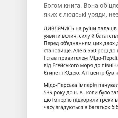
Богом книга. Вона обіця
яких є людські уряди, не
ДИВЛЯЧИСЬ на руїни палаців 
уявити велич, силу й багатств
Перед об’єднанням цих двох 
становище. Але в 550 році до н
і став правителем Мідо-Персі
від Егейського моря до північ
Єгипет і Юдею. А її центр був 
Мідо-Перська імперія панува
539 року до н. е., коли було з
цю імперію підкорили греки в 3
часу згадуються в багатьох бі