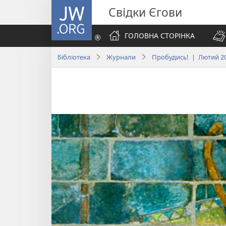
JW.ORG
Свідки Єгови
ГОЛОВНА СТОРІНКА
Бібліотека
Журнали
Пробудись! | Лютий 2