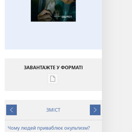
ЗАВАНТАЖТЕ У ФОРМАТІ
Параметри
завантаження
публікацій
ПРОБУДИСЬ!
ЗМІСТ
Лютий 2011
Назад
Далі
Чому людей приваблює окультизм?