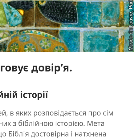
говує довір’я.
ній історії
ей, в яких розповідається про сім
них з біблійною історією. Мета
о Біблія достовірна і натхнена