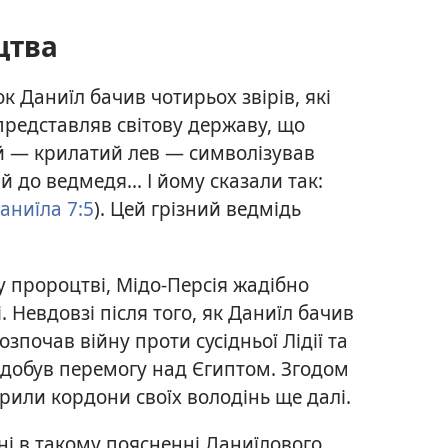
цтва
к Даниїл бачив чотирьох звірів, які
представляв світову державу, що
й — крилатий лев — символізував
 до ведмедя... І йому сказали так:
аниїла 7:5
). Цей грізний ведмідь
у пророцтві, Мідо-Персія жадібно
. Невдовзі після того, як Даниїл бачив
озпочав війну проти сусідньої Лідії та
 здобув перемогу над Єгиптом. Згодом
рили кордони своїх володінь ще далі.
і в такому поясненні Даниїлового