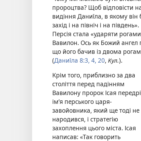
пророцтва? Щоб відповісти н
видіння Даниїла, в якому він
захід і на північ і на південь
Персія стала «ударяти рогами»
Вавилон. Ось як Божий ангел 
що його бачив із двома рога
(
Даниїла 8:3, 4,
20
,
Кул.
).
Крім того, приблизно за два
століття перед падінням
Вавилону пророк Ісая передрі
ім’я перського царя-
завойовника, який ще тоді не
народився, і стратегію
захоплення цього міста. Ісая
написав:
«Так говорить