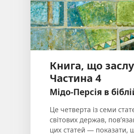
Книга, що заслу
Частина 4
Мідо-Персія в біблій
Це четверта із семи стат
світових держав, пов’яза
цих статей — показати, щ