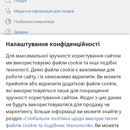
Пошук
Медична інформація для лікарів
Глобальні комунікації
Довідка
Налаштування конфіденційності
Пожертви
(відкривається
у
Для максимальної зручності користування сайтом
новому
ми використовуємо файли cookie та інші подібні
ОНЛАЙН-БІБЛІОТЕКА Товариства «Вартова башта»™
(відкривається
вікні)
технології. Деякі файли cookie є важливими для
у
®
JW Hub
роботи сайту, і їх неможливо відхилити. Ви можете
новому
(відкривається
вікні)
прийняти або відхилити додаткові файли cookie,
у
®
JW Library
новому
які використовуються лише для покращення
вікні)
зручності користування сайтом. Жодні з цих даних
Watchtower Library
не будуть використовуватися для продажу чи
маркетингу. Більше інформації ви можете знайти у
розділі
«Глобальна політика щодо використання
файлів cookie та подібних технологій»
. Ви можете