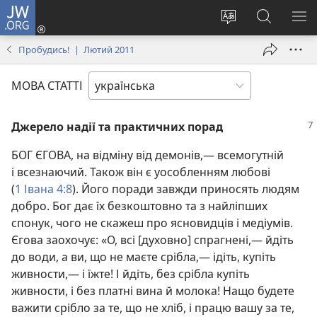
JW.ORG
Увійти
(відкривається
Змінити
Пошук
ПО
у
мову
на
М
Пробудись! | Лютий 2011
новому
сайту
сайті
вікні)
JW.ORG
МОВА СТАТТІ
Джерело надії та практичних порад
БОГ ЄГОВА, на відміну від демонів,— всемогутній
і всезнаючий. Також він є уособленням любові
(
1 Івана 4:8
). Його поради завжди приносять людям
добро. Бог дає їх безкоштовно та з найліпших
спонук, чого не скажеш про ясновидців і медіумів.
Єгова заохочує: «О, всі [духовно] спрагнені,— йдіть
до води, а ви, що не маєте срібла,— ідіть, купіть
живности,— і їжте! І йдіть, без срібла купіть
живности, і без платні вина й молока! Нащо будете
важити срібло за те, що не хліб, і працю вашу за те,