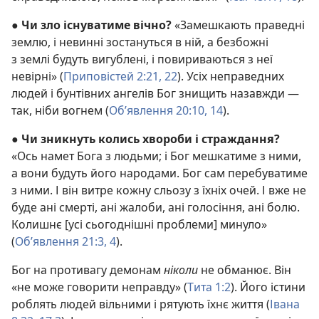
●
Чи зло існуватиме вічно?
«Замешкають праведні
землю, і невинні зостануться в ній, а безбожні
з землі будуть вигублені, і повириваються з неї
невірні» (
Приповістей 2:21, 22
). Усіх неправедних
людей і бунтівних ангелів Бог знищить назавжди —
так, ніби вогнем (
Об’явлення 20:10,
14
).
●
Чи зникнуть колись хвороби і страждання?
«Ось намет Бога з людьми; і Бог мешкатиме з ними,
а вони будуть його народами. Бог сам перебуватиме
з ними. І він витре кожну сльозу з їхніх очей. І вже не
буде ані смерті, ані жалоби, ані голосіння, ані болю.
Колишнє [усі сьогоднішні проблеми] минуло»
(
Об’явлення 21:3, 4
).
Бог на противагу демонам
ніколи
не обманює. Він
«не може говорити неправду» (
Тита 1:2
). Його істини
роблять людей вільними і рятують їхнє життя (
Івана