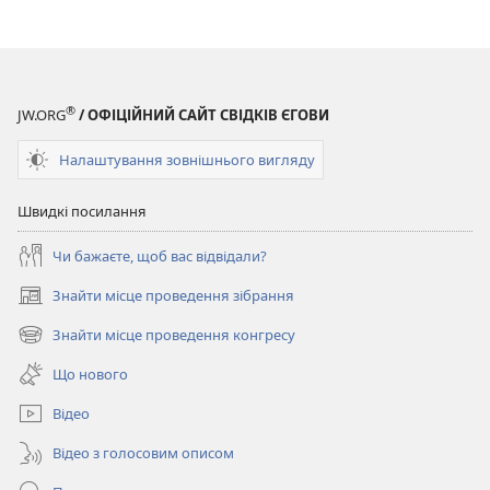
®
JW.ORG
/ ОФІЦІЙНИЙ САЙТ СВІДКІВ ЄГОВИ
Налаштування зовнішнього вигляду
Швидкі посилання
Чи бажаєте, щоб вас відвідали?
Знайти місце проведення зібрання
(відкривається
у
Знайти місце проведення конгресу
(відкривається
новому
у
вікні)
Що нового
новому
вікні)
Відео
Відео з голосовим описом