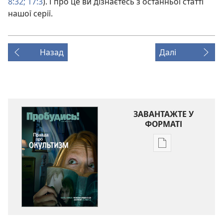
8:32;
17:3
). І про це ви дізнаєтесь з останньої статті
нашої серії.
Назад
Далі
ЗАВАНТАЖТЕ У
ФОРМАТІ
Параметри
завантаження
публікацій
ПРОБУДИСЬ!
Лютий 2011