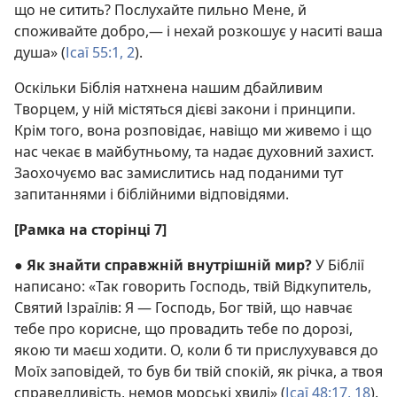
що не ситить? Послухайте пильно Мене, й
споживайте добро,— і нехай розкошує у наситі ваша
душа» (
Ісаї 55:1, 2
).
Оскільки Біблія натхнена нашим дбайливим
Творцем, у ній містяться дієві закони і принципи.
Крім того, вона розповідає, навіщо ми живемо і що
нас чекає в майбутньому, та надає духовний захист.
Заохочуємо вас замислитись над поданими тут
запитаннями і біблійними відповідями.
[Рамка на сторінці 7]
●
Як знайти справжній внутрішній мир?
У Біблії
написано: «Так говорить Господь, твій Відкупитель,
Святий Ізраїлів: Я — Господь, Бог твій, що навчає
тебе про корисне, що провадить тебе по дорозі,
якою ти маєш ходити. О, коли б ти прислухувався до
Моїх заповідей, то був би твій спокій, як річка, а твоя
справедливість, немов морські хвилі» (
Ісаї 48:17, 18
).