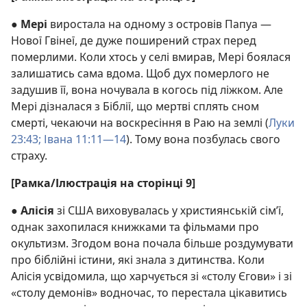
●
Мері
виростала на одному з островів Папуа —
Нової Гвінеї, де дуже поширений страх перед
померлими. Коли хтось у селі вмирав, Мері боялася
залишатись сама вдома. Щоб дух померлого не
задушив її, вона ночувала в когось під ліжком. Але
Мері дізналася з Біблії, що мертві сплять сном
смерті, чекаючи на воскресіння в Раю на землі (
Луки
23:43;
Івана 11:11—14
). Тому вона позбулась свого
страху.
[Рамка/Ілюстрація на сторінці 9]
●
Алісія
зі США виховувалась у християнській сім’ї,
однак захопилася книжками та фільмами про
окультизм. Згодом вона почала більше роздумувати
про біблійні істини, які знала з дитинства. Коли
Алісія усвідомила, що харчується зі «столу Єгови» і зі
«столу демонів» водночас, то перестала цікавитись