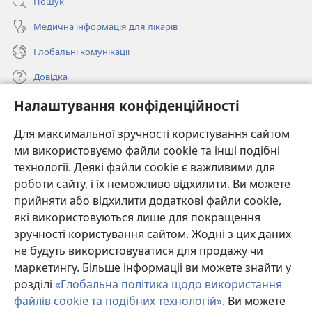
Пошук
Медична інформація для лікарів
Глобальні комунікації
Довідка
Налаштування конфіденційності
Пожертви
(відкривається
у
Для максимальної зручності користування сайтом
новому
ми використовуємо файли cookie та інші подібні
ОНЛАЙН-БІБЛІОТЕКА Товариства «Вартова башта»™
(відкривається
вікні)
технології. Деякі файли cookie є важливими для
у
®
JW Hub
роботи сайту, і їх неможливо відхилити. Ви можете
новому
(відкривається
вікні)
прийняти або відхилити додаткові файли cookie,
у
®
JW Library
новому
які використовуються лише для покращення
вікні)
зручності користування сайтом. Жодні з цих даних
Watchtower Library
не будуть використовуватися для продажу чи
маркетингу. Більше інформації ви можете знайти у
розділі
«Глобальна політика щодо використання
файлів cookie та подібних технологій»
. Ви можете