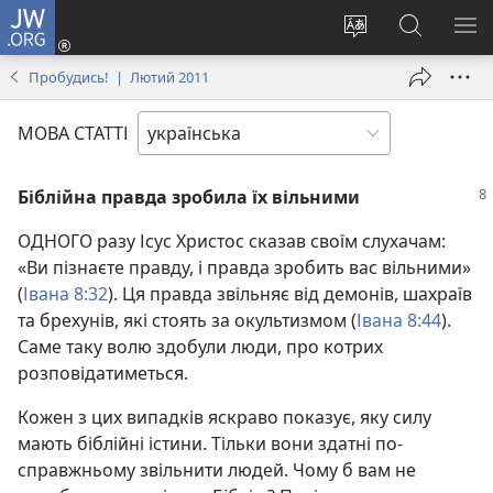
JW.ORG
Увійти
(відкривається
Змінити
Пошук
ПО
у
мову
на
М
Пробудись! | Лютий 2011
новому
сайту
сайті
вікні)
JW.ORG
МОВА СТАТТІ
Біблійна правда зробила їх вільними
ОДНОГО разу Ісус Христос сказав своїм слухачам:
«Ви пізнаєте правду, і правда зробить вас вільними»
(
Івана 8:32
). Ця правда звільняє від демонів, шахраїв
та брехунів, які стоять за окультизмом (
Івана 8:44
).
Саме таку волю здобули люди, про котрих
розповідатиметься.
Кожен з цих випадків яскраво показує, яку силу
мають біблійні істини. Тільки вони здатні по-
справжньому звільнити людей. Чому б вам не