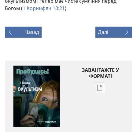
окультизмом і тепер має чисте сумління перед
Богом (
1 Коринфян 10:21
).
Назад
Далі
ЗАВАНТАЖТЕ У
ФОРМАТІ
Параметри
завантаження
публікацій
ПРОБУДИСЬ!
Лютий 2011