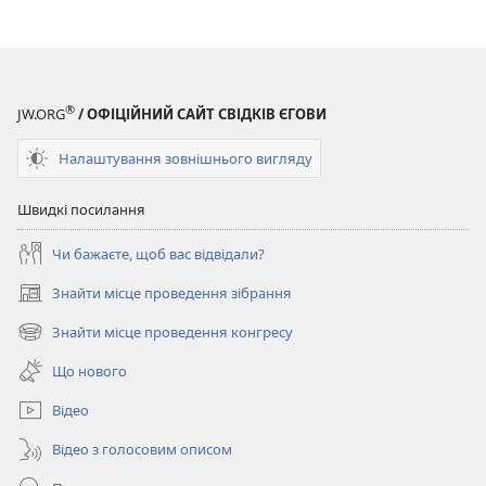
®
JW.ORG
/ ОФІЦІЙНИЙ САЙТ СВІДКІВ ЄГОВИ
Налаштування зовнішнього вигляду
Швидкі посилання
Чи бажаєте, щоб вас відвідали?
Знайти місце проведення зібрання
(відкривається
у
Знайти місце проведення конгресу
(відкривається
новому
у
вікні)
Що нового
новому
вікні)
Відео
Відео з голосовим описом