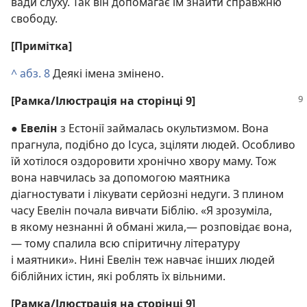
вади слуху. Так він допомагає їм знайти справжню
свободу.
[Примітка]
^
абз. 8
Деякі імена змінено.
[Рамка/Ілюстрація на сторінці 9]
●
Евелін
з Естонії займалась окультизмом. Вона
прагнула, подібно до Ісуса, зціляти людей. Особливо
їй хотілося оздоровити хронічно хвору маму. Тож
вона навчилась за допомогою маятника
діагностувати і лікувати серйозні недуги. З плином
часу Евелін почала вивчати Біблію. «Я зрозуміла,
в якому незнанні й обмані жила,— розповідає вона,
— тому спалила всю спіритичну літературу
і маятники». Нині Евелін теж навчає інших людей
біблійних істин, які роблять їх вільними.
[Рамка/Ілюстрація на сторінці 9]