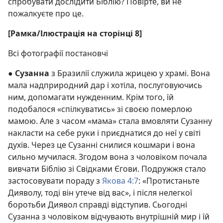
спробувати дослідити Біблію? Повірте, ви не
пожалкуєте про це.
[Рамка/Ілюстрація на сторінці 8]
Всі фотографії постановчі
●
Сузанна
з Бразилії служила жрицею у храмі. Вона
мала надприродний дар і хотіла, послуговуючись
ним, допомагати нужденним. Крім того, їй
подобалося «спілкуватись» зі своєю померлою
мамою. Але з часом «мама» стала вмовляти Сузанну
накласти на себе руки і приєднатися до неї у світі
духів. Через це Сузанні снилися кошмари і вона
сильно мучилася. Згодом вона з чоловіком почала
вивчати Біблію зі Свідками Єгови. Подружжя стало
застосовувати пораду з
Якова 4:7
: «Протистаньте
Дияволу, тоді він утече від вас», і після нелегкої
боротьби Диявол справді відступив. Сьогодні
Сузанна з чоловіком відчувають внутрішній мир і їй