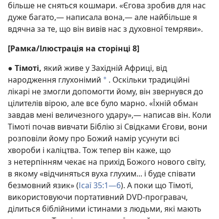
більше не сняться кошмари. «Єгова зробив для нас
дуже багато,— написала вона,​— але найбільше я
вдячна за те, що він вивів нас з духовної темряви».
[Рамка/Ілюстрація на сторінці 8]
●
Тімоті,
який живе у Західній Африці, від
народження глухонімий
. Оскільки традиційні
*
лікарі не змогли допомогти йому, він звернувся до
цілителів вірою, але все було марно. «Їхній обман
завдав мені величезного удару»,— написав він. Коли
Тімоті почав вивчати Біблію зі Свідками Єгови, вони
розповіли йому про Божий намір усунути всі
хвороби і каліцтва. Тож тепер він каже, що
з нетерпінням чекає на прихід Божого нового світу,
в якому «відчиняться вуха глухим... і буде співати
безмовний язик» (
Ісаї 35:1—6
). А поки що Тімоті,
використовуючи портативний DVD-програвач,
ділиться біблійними істинами з людьми, які мають