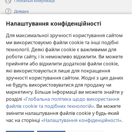
Глобальні комунікації
Довідка
Налаштування конфіденційності
Пожертви
(відкривається
у
Для максимальної зручності користування сайтом
новому
ми використовуємо файли cookie та інші подібні
ОНЛАЙН-БІБЛІОТЕКА Товариства «Вартова башта»™
(відкривається
вікні)
технології. Деякі файли cookie є важливими для
у
®
JW Hub
роботи сайту, і їх неможливо відхилити. Ви можете
новому
(відкривається
вікні)
прийняти або відхилити додаткові файли cookie,
у
®
JW Library
новому
які використовуються лише для покращення
вікні)
зручності користування сайтом. Жодні з цих даних
Watchtower Library
не будуть використовуватися для продажу чи
маркетингу. Більше інформації ви можете знайти у
розділі
«Глобальна політика щодо використання
файлів cookie та подібних технологій»
. Ви можете
Copyright
© 2026 Watch Tower Bible and Tract Society of Pennsylvania.
змінити налаштування файлів cookie у будь-який
УМОВИ ВИКОРИСТАННЯ
|
ПОЛІТИКА КОНФІДЕНЦІЙНОСТІ
|
час на сторінці
«Налаштування конфіденційності»
.
П
НАЛАШТУВАННЯ КОНФІДЕНЦІЙНОСТІ
зм