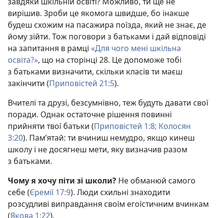
завдяки шкільній освіті? Можливо, ти ще не
вирішив. Зроби це якомога швидше, бо інакше
будеш схожим на пасажира поїзда, який не знає, де
йому зійти. Тож поговори з батьками і дай відповіді
на запитання в рамці
«Для чого мені шкільна
освіта?»
, що на сторінці 28. Це допоможе тобі
з батьками визначити, скільки класів ти маєш
закінчити (
Приповістей 21:5
).
Вчителі та друзі, безсумнівно, теж будуть давати свої
поради. Однак остаточне рішення повинні
прийняти твої батьки (
Приповістей 1:8;
Колосян
3:20
). Пам’ятай: ти вчиниш немудро, якщо кинеш
школу і не досягнеш мети, яку визначив разом
з батьками.
Чому я хочу піти зі школи?
Не обманюй самого
себе (
Єремії 17:9
). Люди схильні знаходити
розсудливі виправдання своїм егоїстичним вчинкам
(
Якова 1:22
).