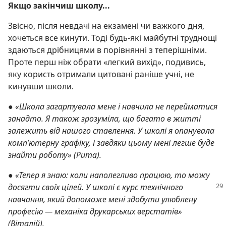
Якщо закінчиш школу...
Звісно, після невдачі на екзамені чи важкого дня,
хочеться все кинути. Тоді будь-які майбутні труднощі
здаються дрібницями в порівнянні з теперішніми.
Проте перш ніж обрати «легкий вихід», подивись,
яку користь отримали цитовані раніше учні, не
кинувши школи.
●
«Школа загартувала мене і навчила не перейматися
занадто. Я також зрозуміла, що багато в житті
залежить від нашого ставлення. У школі я опанувала
комп’ютерну графіку, і завдяки цьому мені легше буде
знайти роботу» (Рита).
●
«Тепер я знаю: коли наполегливо працюю, то можу
досягти своїх цілей.
У школі є курс технічного
навчання, який допоможе мені здобути улюблену
професію — механіка друкарських верстатів»
(Віталій).