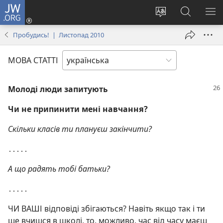
JW.ORG
Увійти
(відкривається
Змінити
Пошук
ПО
у
мову
на
М
Пробудись! | Листопад 2010
новому
сайту
сайті
вікні)
JW.ORG
МОВА СТАТТІ
Молоді люди запитують
Чи не припинити мені навчання?
Скільки класів ти плануєш закінчити?
․․․․․
А що радять тобі батьки?
․․․․․
ЧИ ВАШІ відповіді збігаються? Навіть якщо так і ти
ще вчишся в школі, то, можливо, час від часу маєш