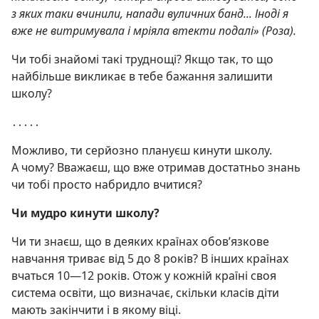
з яких таки вчинили, напади вуличних банд... Іноді я
вже не витримувала і мріяла втекти подалі» (Роза).
Чи тобі знайомі такі труднощі? Якщо так, то що
найбільше викликає в тебе бажання залишити
школу?
․․․․․
Можливо, ти серйозно плануєш кинути школу.
А чому? Вважаєш, що вже отримав достатньо знань
чи тобі просто набридло вчитися?
Чи мудро кинути школу?
Чи ти знаєш, що в деяких країнах обов’язкове
навчання триває від 5 до 8 років? В інших країнах
вчаться 10—12 років. Отож у кожній країні своя
система освіти, що визначає, скільки класів діти
мають закінчити і в якому віці.