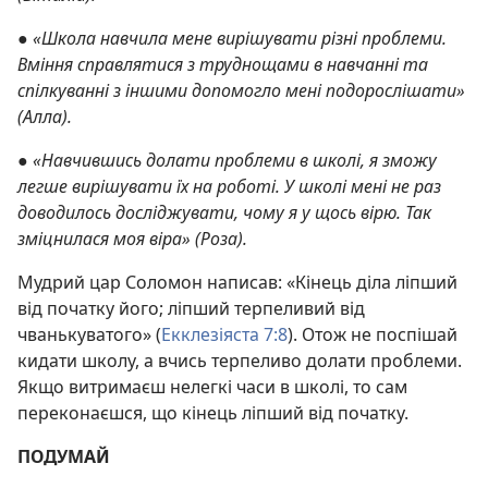
●
«Школа навчила мене вирішувати різні проблеми.
Вміння справлятися з труднощами в навчанні та
спілкуванні з іншими допомогло мені подорослішати»
(Алла).
●
«Навчившись долати проблеми в школі, я зможу
легше вирішувати їх на роботі. У школі мені не раз
доводилось досліджувати, чому я у щось вірю. Так
зміцнилася моя віра» (Роза).
Мудрий цар Соломон написав: «Кінець діла ліпший
від початку його; ліпший терпеливий від
чванькуватого» (
Екклезіяста 7:8
). Отож не поспішай
кидати школу, а вчись терпеливо долати проблеми.
Якщо витримаєш нелегкі часи в школі, то сам
переконаєшся, що кінець ліпший від початку.
ПОДУМАЙ