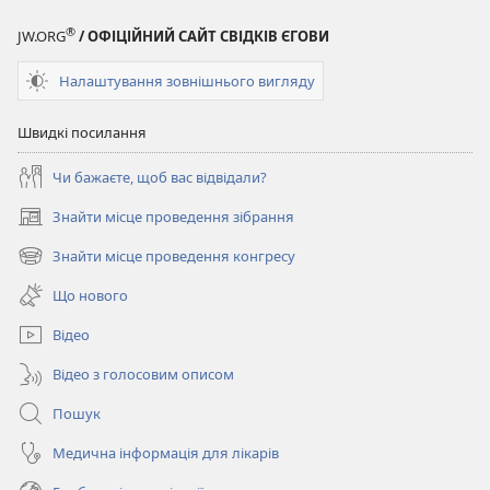
®
JW.ORG
/ ОФІЦІЙНИЙ САЙТ СВІДКІВ ЄГОВИ
Налаштування зовнішнього вигляду
Швидкі посилання
Чи бажаєте, щоб вас відвідали?
Знайти місце проведення зібрання
(відкривається
у
Знайти місце проведення конгресу
(відкривається
новому
у
вікні)
Що нового
новому
вікні)
Відео
Відео з голосовим описом
Пошук
Медична інформація для лікарів