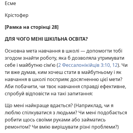
Есме
Крістофер
[Рамка на сторінці 28]
ДЛЯ ЧОГО МЕНІ ШКІЛЬНА ОСВІТА?
Основна мета навчання в школі — допомогти тобі
згодом знайти роботу, яка б дозволяла утримувати
себе і майбутню сім’ю (
2 Фессалонікійців 3:10,
12
). Чи
ти вже думав, ким хочеш стати в майбутньому і як
навчання в школі посприяє досягненню цієї мети?
Аби побачити, чи твоє навчання справді ефективне,
спробуй відповісти на такі запитання:
Що мені найкраще вдається? (Наприклад, чи я
люблю спілкуватися з людьми? Чи мені подобається
робити щось своїми руками або займатись
ремонтом? Чи вмію вирішувати різні проблеми?)