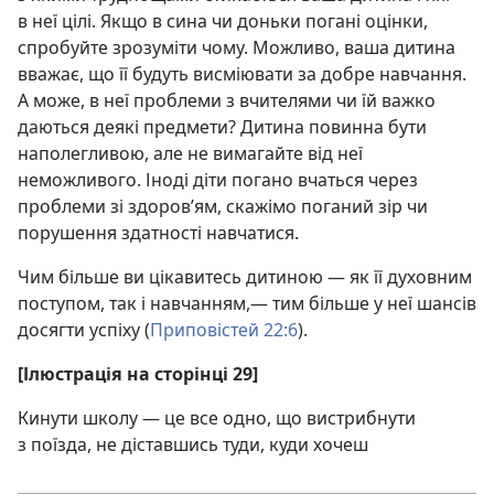
в неї цілі. Якщо в сина чи доньки погані оцінки,
спробуйте зрозуміти чому. Можливо, ваша дитина
вважає, що її будуть висміювати за добре навчання.
А може, в неї проблеми з вчителями чи їй важко
даються деякі предмети? Дитина повинна бути
наполегливою, але не вимагайте від неї
неможливого. Іноді діти погано вчаться через
проблеми зі здоров’ям, скажімо поганий зір чи
порушення здатності навчатися.
Чим більше ви цікавитесь дитиною — як її духовним
поступом, так і навчанням,— тим більше у неї шансів
досягти успіху (
Приповістей 22:6
).
[Ілюстрація на сторінці 29]
Кинути школу — це все одно, що вистрибнути
з поїзда, не діставшись туди, куди хочеш