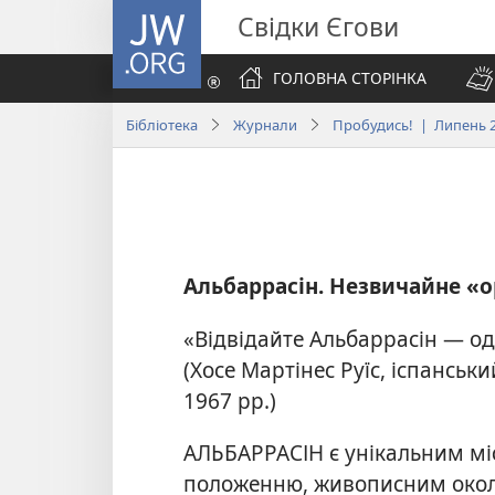
JW.ORG
Свідки Єгови
ГОЛОВНА СТОРІНКА
Бібліотека
Журнали
Пробудись! | Липень 
Альбаррасін. Незвичайне «о
«Відвідайте Альбаррасін — од
(Хосе Мартінес Руїс, іспансь
1967 рр.)
АЛЬБАРРАСІН є унікальним мі
положенню, живописним околиц