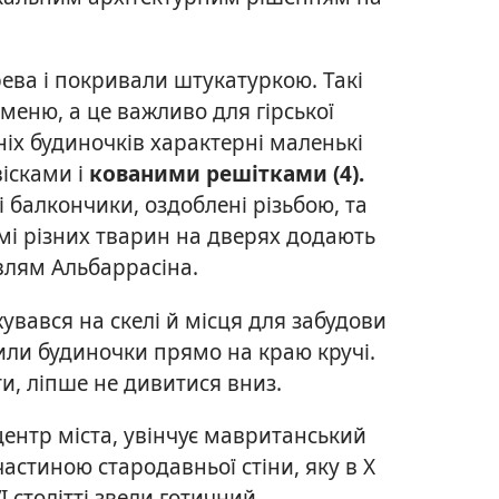
рева і покривали штукатуркою. Такі
меню, а це важливо для гірської
ніх будиночків характерні маленькі
ісками і
кованими решітками (4).
 балкончики, оздоблені різьбою, та
мі різних тварин на дверях додають
влям Альбаррасіна.
увався на скелі й місця для забудови
или будиночки прямо на краю кручі.
ти, ліпше не дивитися вниз.
центр міста, увінчує мавританський
астиною стародавньої стіни, яку в Х
I столітті звели готичний