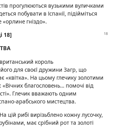
стів прогулюються вузькими вуличками
ться побувати в Іспанії, підійміться
е «орлине гніздо».
і 18]
ЦТВА
вританський король
його для своєї дружини Загр, що
ає «квітка». На цьому глечику золотими
«Вічних благословень... помочі від
сті». Глечик вважають одним
іспано-арабського мистецтва.
На цій рибі вирізьблено кожну лусочку,
бінами, має срібний рот та золоті