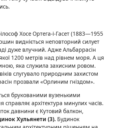
ись.
ілософ Хосе Ортега-і-Гасет (1883—1955
вершин видніється неповторний силует
авді дуже влучний. Адже Альбаррасін
якої 1200 метрів над рівнем моря. А ця
иною, яка служила захисним ровом.
віків слугувало природним захистом
ррасін прозвали «Орлиним гніздом».
ються брукованими вузенькими
 справляє архітектура минулих часів.
ток давнини є Кутовий балкон,
динок Хульянети (3).
Будинок
кальним архітектурним рішенням на