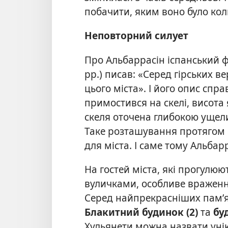
побачити, яким воно було кол
Неповторний силует
Про Альбаррасін іспанський ф
рр.) писав: «Серед гірських 
цього міста». І його опис спр
примостився на скелі, висота 
скеля оточена глибокою ущел
Таке розташування протягом 
для міста. І саме тому Альба
На гостей міста, які прогулю
вуличками, особливе враження
Серед найпрекрасніших пам’я
Блакитний будинок (2)
та
бу
Хульянети можна назвати уні