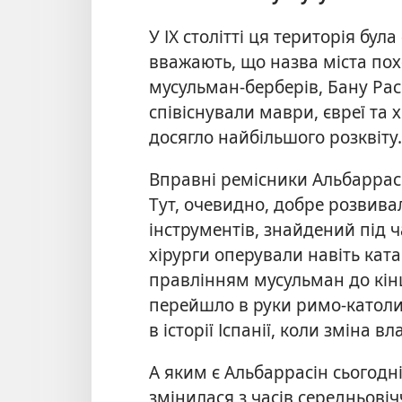
У ІХ столітті ця територія бу
вважають, що назва міста пох
мусульман-берберів, Бану Рас
співіснували маври, євреї та 
досягло найбільшого розквіту.
Вправні ремісники Альбаррасі
Тут, очевидно, добре розвива
інструментів, знайдений під ч
хірурги оперували навіть кат
правлінням мусульман до кінця
перейшло в руки римо-католик
в історії Іспанії, коли зміна 
А яким є Альбаррасін сьогодні
змінилася з часів середньовіч