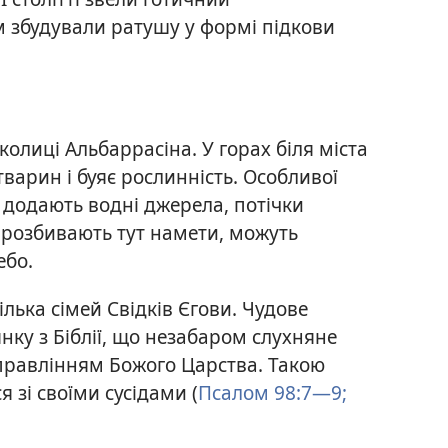
м збудували ратушу у формі підкови
олиці Альбаррасіна. У горах біля міста
тварин і буяє рослинність. Особливої
 додають водні джерела, потічки
кі розбивають тут намети, можуть
ебо.
ілька сімей Свідків Єгови. Чудове
нку з Біблії, що незабаром слухняне
 правлінням Божого Царства. Такою
 зі своїми сусідами (
Псалом 98:7—9;