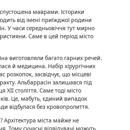
ла спустошена маврами. Історики
одить від імені приїжджої родини
ін. У часи середньовіччя тут мирно
християни. Саме в цей період місто
на виготовляли багато гарних речей.
лася й медицина. Набір хірургічних
ас розкопок, засвідчує, що місцеві
аракту. Альбаррасін залишався під
 XII століття. Саме тоді місто
ів. Це, мабуть, єдиний випадок
влади відбулася без кровопролиття.
? Архітектура міста майже не
чя. Тому сучасні відвідувачі можуть