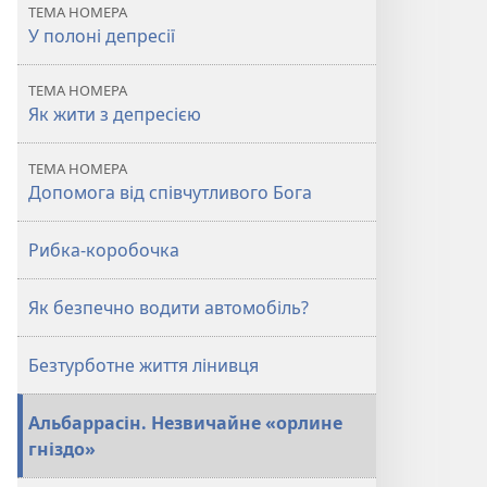
ТЕМА НОМЕРА
У полоні депресії
ТЕМА НОМЕРА
Як жити з депресією
ТЕМА НОМЕРА
Допомога від співчутливого Бога
Рибка-коробочка
Як безпечно водити автомобіль?
Безтурботне життя лінивця
Альбаррасін. Незвичайне «орлине
гніздо»