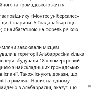
ійного та громадського життя.
у заповіднику «Монтес уніберсалес»
і дикі тварини. А Гвадалабьяр (що
») є найбагатшою на форель річкою
римляни завоювали місцеві
нували в території Альбаррасіна кілька
і інженери збудували 18-кіломертровий
днією з найскладніших громадських
 Іспанії. Також існують докази, що
елігію римлян. Напис на одному
найдено в Альбаррасіні, вказує, що