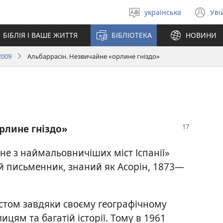
українська
Уві
Вибрати
(в
мову
у
БІБЛІЯ І ВАШЕ ЖИТТЯ
БІБЛІОТЕКА
НОВИНИ
но
вік
2009
Альбаррасін. Незвичайне «орлине гніздо»
рлине гніздо»
не з наймальовничіших міст Іспанії»
кий письменник, знаний як Асорін, 1873—
стом завдяки своєму географічному
ям та багатій історії. Тому в 1961