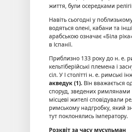
життя, були осередками реліг
Навіть сьогодні у поблизьком
водяться олені, кабани та інш
арабською означає «Біла ріка
в Іспанії.
Приблизно 133 року до н. е. 
кельтіберійські племена і зас
сіл. У І столітті н. е. римськ
акведук (1).
Він вважається о
споруд, зведених римлянами в
місцеві жителі сповідували р
римському надгробку,
який з
тут поклонялись імператору.
Розквіт за часу мусульман