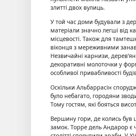
злитті двох вулиць.
У той час доми будували з де
матеріали значно легші від ка
місцевості. Також для тамтеш
віконця з мереживними занав
Незвичайні карнизи, дерев’яні
декоративні молоточки у фор
особливої привабливості буді
Оскільки Альбаррасін спорудж
було небагато, городяни звод
Тому гостям, які бояться висо
Вершину гори, де колись був 
замок. Торре дель Андарор є ч
столітті спорудили араби. У XV