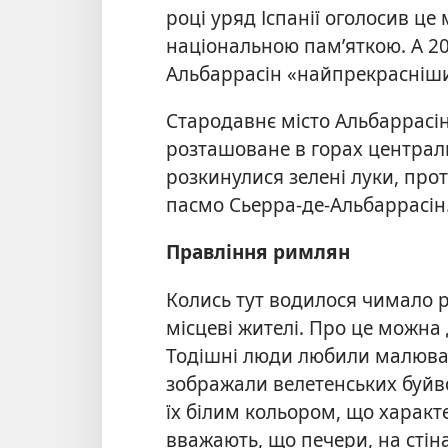
році уряд Іспанії оголосив це 
національною пам’яткою. А 20
Альбаррасін «найпрекраснішим
Стародавнє місто Альбаррасін
розташоване в горах централь
розкинулися зелені луки, проті
пасмо Сьерра-де-Альбаррасін
Правління римлян
Колись тут водилося чимало р
місцеві жителі. Про це можна
Тодішні люди любили малюват
зображали велетенських буйв
їх білим кольором, що характе
вважають, що печери, на стін