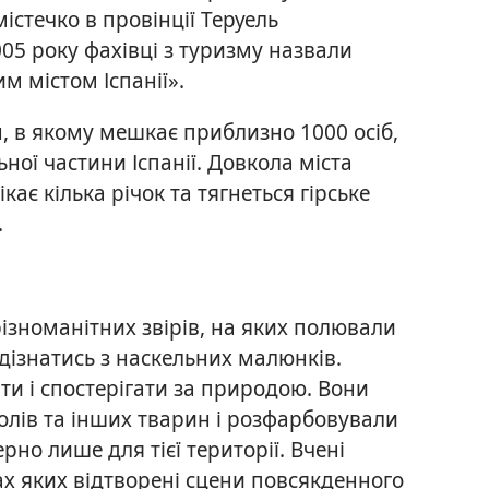
містечко в провінції Теруель
05 року фахівці з туризму назвали
 містом Іспанії».
, в якому мешкає приблизно 1000 осіб,
ної частини Іспанії. Довкола міста
кає кілька річок та тягнеться гірське
.
ізноманітних звірів, на яких полювали
 дізнатись з наскельних малюнків.
и і спостерігати за природою. Вони
олів та інших тварин і розфарбовували
рно лише для тієї території. Вчені
ах яких відтворені сцени повсякденного