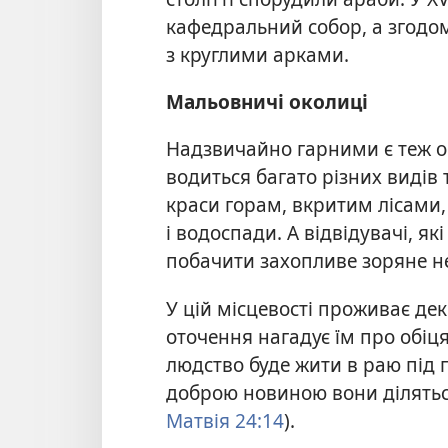
кафедральний собор, а згодо
з круглими арками.
Мальовничі околиці
Надзвичайно гарними є теж ок
водиться багато різних видів 
краси горам, вкритим лісами,
і водоспади. А відвідувачі, я
побачити захопливе зоряне н
У цій місцевості проживає дек
оточення нагадує їм про обіця
людство буде жити в раю під
доброю новиною вони діляться
Матвія 24:14
).