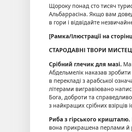
Щороку понад сто тисяч тури
Альбаррасіна. Якщо вам доведе
в гори і відвідайте незвичайн
[Рамка/Ілюстрації на сторінц
СТАРОДАВНІ ТВОРИ МИСТЕ
Срібний глечик для мазі.
Ма
Абдельмелік наказав зробити 
в перекладі з арабської означ
літерами вигравіювано напис: 
Бога, доброти та справедливо
з найкращих срібних взірців 
Риба з гірського кришталю.
вона прикрашена перлами й ру