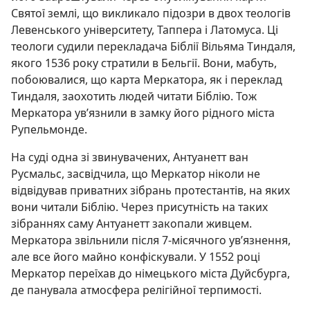
Святої землі, що викликало підозри в двох теологів
Левенського університету, Таппера і Латомуса. Ці
теологи судили перекладача Біблії Вільяма Тиндаля,
якого 1536 року стратили в Бельгії. Вони, мабуть,
побоювалися, що карта Меркатора, як і переклад
Тиндаля, заохотить людей читати Біблію. Тож
Меркатора ув’язнили в замку його рідного міста
Рупельмонде.
На суді одна зі звинувачених, Антуанетт ван
Русмальс, засвідчила, що Меркатор ніколи не
відвідував приватних зібрань протестантів, на яких
вони читали Біблію. Через присутність на таких
зібраннях саму Антуанетт закопали живцем.
Меркатора звільнили після 7-місячного ув’язнення,
але все його майно конфіскували. У 1552 році
Меркатор переїхав до німецького міста Дуйсбурга,
де панувала атмосфера релігійної терпимості.