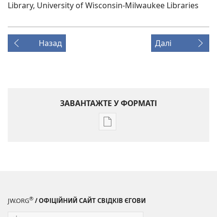
Library, University of Wisconsin-Milwaukee Libraries
Назад
Далі
ЗАВАНТАЖТЕ У ФОРМАТІ
Параметри
завантаження
публікацій
ПРОБУДИСЬ!
Квітень 2009
®
JW.ORG
/ ОФІЦІЙНИЙ САЙТ СВІДКІВ ЄГОВИ