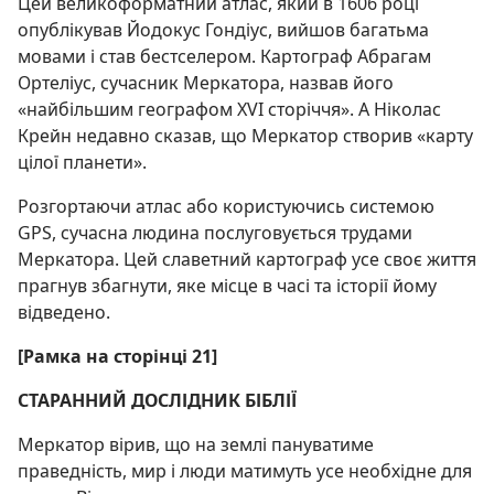
Цей великоформатний атлас, який в 1606 році
опублікував Йодокус Гондіус, вийшов багатьма
мовами і став бестселером. Картограф Абрагам
Ортеліус, сучасник Меркатора, назвав його
«найбільшим географом XVI сторіччя». А Ніколас
Крейн недавно сказав, що Меркатор створив «карту
цілої планети».
Розгортаючи атлас або користуючись системою
GPS, сучасна людина послуговується трудами
Меркатора. Цей славетний картограф усе своє життя
прагнув збагнути, яке місце в часі та історії йому
відведено.
[Рамка на сторінці 21]
СТАРАННИЙ ДОСЛІДНИК БІБЛІЇ
Меркатор вірив, що на землі пануватиме
праведність, мир і люди матимуть усе необхідне для