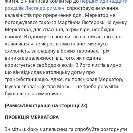
життя. Він написав коментар до
перших одинадцяти
розділів Листа до римлян
, спростовуючи вчення
кальвіністів про приречення долі. Меркатор не
погоджувався також з Мартіном Лютером. На думку
Меркатора, для спасіння, окрім віри, необхідні
вчинки. В одному зі своїх листів він писав, що гріх
«з’являється не через вплив планет чи якусь
схильність, закладену в Божих творивах. Гріх
виникає в залежності від того, як людина
користується свободою волі». З його листів видно,
що він відкидав католицьку догму про
трансубстанціацію. Адже, як пояснював Меркатор,
Ісусові слова: «Це тіло Моє» — не треба розуміти
буквально, а символічно.
[Рамка/Ілюстрація на сторінці 22]
ПРОЕКЦІЯ МЕРКАТОРА
Зніміть шкірку з апельсина та спробуйте розгорнути