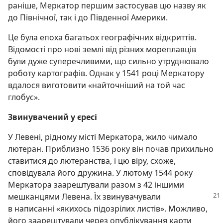
раніше, Меркатор першим застосував цю назву як
до Північної, так і до Південної Америки.
Це була епоха багатьох географічних відкриттів.
Відомості про нові землі від різних мореплавців
були дуже суперечливими, що сильно утруднювало
роботу картографів. Однак у 1541 році Меркатору
вдалося виготовити «найточніший на той час
глобус».
Звинувачений у єресі
У Левені, рідному місті Меркатора, жило чимало
лютеран. Приблизно 1536 року він почав прихильно
ставитися до лютеранства, і цю віру, схоже,
сповідувала його дружина. У лютому 1544 року
Меркатора заарештували разом з 42 іншими
мешканцями Левена. Їх звинувачували
в написанні «якихось підозрілих листів». Можливо,
його заарештували через опублікування карти