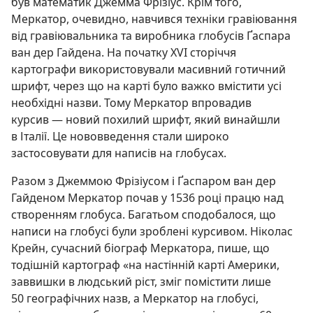
був математик Джемма Фрізіус. Крім того,
Меркатор, очевидно, навчився техніки гравіювання
від гравіювальника та виробника глобусів Ґаспара
ван дер Гайдена. На початку XVI сторіччя
картографи використовували масивний готичний
шрифт, через що на карті було важко вмістити усі
необхідні назви. Тому Меркатор впровадив
курсив — новий похилий шрифт, який винайшли
в Італії. Це нововведення стали широко
застосовувати для написів на глобусах.
Разом з Джеммою Фрізіусом і Ґаспаром ван дер
Гайденом Меркатор почав у 1536 році працю над
створенням глобуса. Багатьом сподобалося, що
написи на глобусі були зроблені курсивом. Ніколас
Крейн, сучасний біограф Меркатора, пише, що
тодішній картограф «на настінній карті Америки,
заввишки в людський ріст, зміг помістити лише
50 географічних назв, а Меркатор на глобусі,