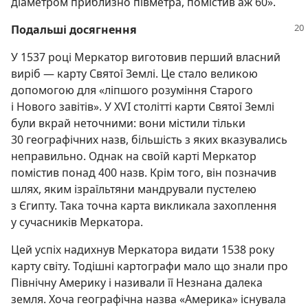
діаметром приблизно півметра, помістив аж 60».
Подальші досягнення
У 1537 році Меркатор виготовив перший власний
виріб — карту Святої Землі. Це стало великою
допомогою для «ліпшого розуміння Старого
і Нового завітів». У XVI столітті карти Святої Землі
були вкрай неточними: вони містили тільки
30 географічних назв, більшість з яких вказувались
неправильно. Однак на своїй карті Меркатор
помістив понад 400 назв. Крім того, він позначив
шлях, яким ізраїльтяни мандрували пустелею
з Єгипту. Така точна карта викликала захоплення
у сучасників Меркатора.
Цей успіх надихнув Меркатора видати 1538 року
карту світу. Тодішні картографи мало що знали про
Північну Америку і називали її Незнана далека
земля. Хоча географічна назва «Америка» існувала