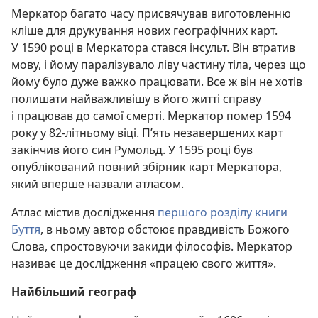
Меркатор багато часу присвячував виготовленню
кліше для друкування нових географічних карт.
У 1590 році в Меркатора стався інсульт. Він втратив
мову, і йому паралізувало ліву частину тіла, через що
йому було дуже важко працювати. Все ж він не хотів
полишати найважливішу в його житті справу
і працював до самої смерті. Меркатор помер 1594
року у 82-літньому віці. П’ять незавершених карт
закінчив його син Румольд. У 1595 році був
опублікований повний збірник карт Меркатора,
який вперше назвали атласом.
Атлас містив дослідження
першого розділу книги
Буття
, в ньому автор обстоює правдивість Божого
Слова, спростовуючи закиди філософів. Меркатор
називає це дослідження «працею свого життя».
Найбільший географ