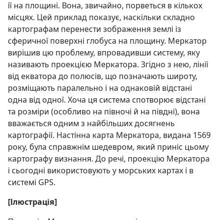
її на площині. Вона, звичайно, порветься в кількох
місцях. Цей приклад показує, наскільки складно
картографам перенести зображення землі із
сферичної поверхні глобуса на площину. Меркатор
вирішив цю проблему, впровадивши систему, яку
називають проекцією Меркатора. Згідно з нею, лінії
від екватора до полюсів, що позначають широту,
розміщають паралельно і на однаковій відстані
одна від одної. Хоча ця система спотворює відстані
та розміри (особливо на півночі й на півдні), вона
вважається одним з найбільших досягнень
картографії. Настінна карта Меркатора, видана 1569
року, була справжнім шедевром, який приніс цьому
картографу визнання. До речі, проекцію Меркатора
і сьогодні використовують у морських картах і в
системі GPS.
[Ілюстрація]