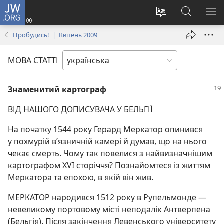
JW.ORG
Увійти
(відкривається
Змінити
Пошук
ПО
у
мову
на
М
Пробудись! | Квітень 2009
новому
сайту
сайті
вікні)
JW.ORG
МОВА СТАТТІ
Знаменитий картограф
ВІД НАШОГО ДОПИСУВАЧА У БЕЛЬГІЇ
На початку 1544 року Герард Меркатор опинився
у похмурій в’язничній камері й думав, що на нього
чекає смерть. Чому так повелися з найвизначнішим
картографом XVI сторіччя? Познайомтеся із життям
Меркатора та епохою, в якій він жив.
МЕРКАТОР народився 1512 року в Рупельмонде —
невеликому портовому місті неподалік Антверпена
(Бельгія). Після закінчення Левенського університету