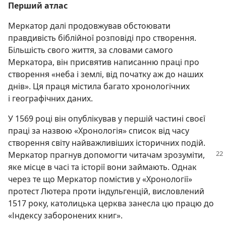
Перший атлас
Меркатор далі продовжував обстоювати
правдивість біблійної розповіді про створення.
Більшість свого життя, за словами самого
Меркатора, він присвятив написанню праці про
створення «неба і землі, від початку аж до наших
днів». Ця праця містила багато хронологічних
і географічних даних.
У 1569 році він опублікував у першій частині своєї
праці за назвою «Хронологія» список від часу
створення світу найважливіших історичних подій.
Меркатор прагнув допомогти читачам зрозуміти,
яке місце в часі та історії вони займають. Однак
через те що Меркатор помістив у «Хронології»
протест Лютера проти індульгенцій, висловлений
1517 року, католицька церква занесла цю працю до
«Індексу заборонених книг».