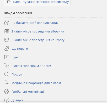
Налаштування зовнішнього вигляду
Швидкі посилання
Чи бажаєте, щоб вас відвідали?
Знайти місце проведення зібрання
(відкривається
у
Знайти місце проведення конгресу
(відкривається
новому
у
вікні)
Що нового
новому
вікні)
Відео
Відео з голосовим описом
Пошук
Медична інформація для лікарів
Глобальні комунікації
Довідка