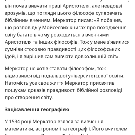
він почав вивчати праці Аристотеля, але невдовзі
зрозумів, що погляди цього філософа суперечать
біблійним вченням. Меркатор писав: «Я побачив,
що розповідь у Мойсеєвих книгах про походження
світу багато в чому розходиться з вченнями
Аристотеля та інших філософів. Тож у мене з’явилися
сумніви стосовно правдивості цих філософських
ідей, і я вирішив сам вивчати довколишній світ».
Меркатор не хотів ставати філософом, тож
відмовився від подальшої університетської освіти.
Натомість усе своє життя Меркатор присвятив
пошукам доказів правдивості біблійної розповіді
про створення світу.
Зацікавлення географією
У 1534 році Меркатор взявся за вивчення
математики, астрономії та географії. Його вчителем