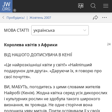
JW.ORG
Увійти
(відкривається
Змінити
Пошук
ПО
у
мову
на
М
Пробудись! | Жовтень 2007
новому
сайту
сайті
вікні)
JW.ORG
МОВА СТАТТІ
Королева квітів з Африки
ВІД НАШОГО ДОПИСУВАЧА В КЕНІЇ
«Це найрозкішніші квіти у світі!» «Найліпший
подарунок для друга». «Даруючи їх, я говорю про
свої почуття».
ВИ, МАБУТЬ, погодитесь з цими словами жителів
Найробі (Кенія). Жодна квітка серед усіх дикорослих
і культурних рослин не здобула такого широкого
визнання, як троянда. Не одне сторіччя вона
полонила уяву митців. Поети оспівували її у своїх