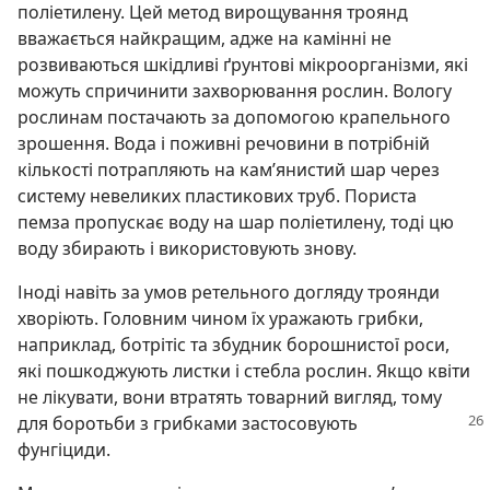
поліетилену. Цей метод вирощування троянд
вважається найкращим, адже на камінні не
розвиваються шкідливі ґрунтові мікроорганізми, які
можуть спричинити захворювання рослин. Вологу
рослинам постачають за допомогою крапельного
зрошення. Вода і поживні речовини в потрібній
кількості потрапляють на кам’янистий шар через
систему невеликих пластикових труб. Пориста
пемза пропускає воду на шар поліетилену, тоді цю
воду збирають і використовують знову.
Іноді навіть за умов ретельного догляду троянди
хворіють. Головним чином їх уражають грибки,
наприклад, ботрітіс та збудник борошнистої роси,
які пошкоджують листки і стебла рослин. Якщо квіти
не лікувати, вони втратять товарний вигляд, тому
для
боротьби з грибками застосовують
фунгіциди.