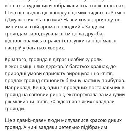
віршах, а художники зображали її на своїх полотнах.
Шекспір згадав цю квітку у відомих рядках з «Ромео
і Джульєтти»: «Та що ім’я? Назви хоч як троянду, не
зміниться в ній аромат солодкий!» Завдяки
трояндам зароджувалась і міцніла дружба,
відновлювались втрачені стосунки та піднімався
настрій у багатьох хворих.
Крім того, троянда відіграє неабияку роль
в економіці цілих держав. У багатьох країнах, де
природні умови сприяють вирощуванню квітів,
продаж троянд становить більшу частину прибутків.
Наприклад, Кенія, один з провідних постачальників
троянд на світовий ринок, експортувала за минулий
рік мільйони квітів, 70 відсотків з яких складали
троянди.
Ще з давніх-давен люди милувалися красою диких
троянд. А нині завдяки ретельно підібраним