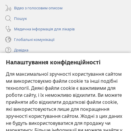
Відео з голосовим описом
Пошук
Медична інформація для лікарів
Глобальні комунікації
Довідка
Налаштування конфіденційності
Пожертви
(відкривається
у
Для максимальної зручності користування сайтом
новому
ми використовуємо файли cookie та інші подібні
ОНЛАЙН-БІБЛІОТЕКА Товариства «Вартова башта»™
(відкривається
вікні)
технології. Деякі файли cookie є важливими для
у
®
JW Hub
роботи сайту, і їх неможливо відхилити. Ви можете
новому
(відкривається
вікні)
прийняти або відхилити додаткові файли cookie,
у
®
JW Library
новому
які використовуються лише для покращення
вікні)
зручності користування сайтом. Жодні з цих даних
Watchtower Library
не будуть використовуватися для продажу чи
маркетингу. Більше інформації ви можете знайти у