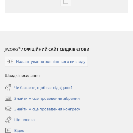
Параметри
завантаження
публікацій
ПРОБУДИСЬ!
Жовтень 2007
®
JW.ORG
/ ОФІЦІЙНИЙ САЙТ СВІДКІВ ЄГОВИ
Налаштування зовнішнього вигляду
Швидкі посилання
Чи бажаєте, щоб вас відвідали?
Знайти місце проведення зібрання
(відкривається
у
Знайти місце проведення конгресу
(відкривається
новому
у
вікні)
Що нового
новому
вікні)
Відео