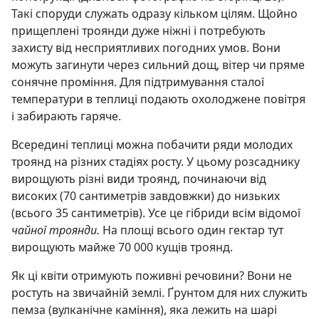
Такі споруди служать одразу кільком цілям. Щойно
прищеплені троянди дуже ніжні і потребують
захисту від несприятливих погодних умов. Вони
можуть загинути через сильний дощ, вітер чи пряме
сонячне проміння. Для підтримування сталої
температури в теплиці подають охолоджене повітря
і забирають гаряче.
Всередині теплиці можна побачити ряди молодих
троянд на різних стадіях росту. У цьому розсаднику
вирощують різні види троянд, починаючи від
високих (70 сантиметрів завдовжки) до низьких
(всього 35 сантиметрів). Усе це гібриди всім відомої
чайної троянди.
На площі всього один гектар тут
вирощують майже 70 000 кущів троянд.
Як ці квіти отримують поживні речовини? Вони не
ростуть на звичайній землі. Ґрунтом для них служить
пемза (вулканічне каміння), яка лежить на шарі