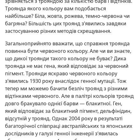
зрівняється з трояндою за кількістю барв і відтінків.
Троянда якого кольору вам подобається
найбільше? Біла, жовта, рожева, темно-червона чи
багряна? Більшість цих троянд з’явились завдяки
застосуванню різних методів схрещування.
Загальноприйнято вважати, що справжня троянда
повинна бути червоного кольору. Але чи ви знаєте,
що дикої троянди такого кольору не буває? Дика
троянда не має гена, який відповідає за червоний
пігмент. Троянди яскраво червоного кольору
з’явились 1930 року внаслідок генної мутації. Тож
тепер ми можемо бачити безліч троянд з різними
відтінками червоного. Але в палітрі кольорів троянд
довго бракувало однієї барви — блакитної. Ген,
який відповідає за блакитний пігмент, дельфінідин,
відсутній у троянд. Однак 2004 року в результаті
багаторічної співпраці австралійських та японських
дослідників у галузі генної інженерії з’явилась