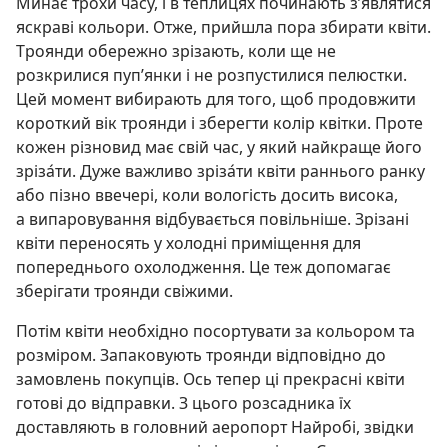
Минає трохи часу, і в теплицях починають з’являтися
яскраві кольори. Отже, прийшла пора збирати квіти.
Троянди обережно зрізають, коли ще не
розкрилися пуп’янки і не розпустилися пелюстки.
Цей момент вибирають для того, щоб продовжити
короткий вік троянди і зберегти колір квітки. Проте
кожен різновид має свій час, у який найкраще його
зріза́ти. Дуже важливо зріза́ти квіти раннього ранку
або пізно ввечері, коли вологість досить висока,
а випаровування відбувається повільніше. Зрізані
квіти переносять у холодні приміщення для
попереднього охолодження. Це теж допомагає
зберігати троянди свіжими.
Потім квіти необхідно посортувати за кольором та
розміром. Запаковують троянди відповідно до
замовлень покупців. Ось тепер ці прекрасні квіти
готові до відправки. З цього розсадника їх
доставляють в головний аеропорт Найробі, звідки