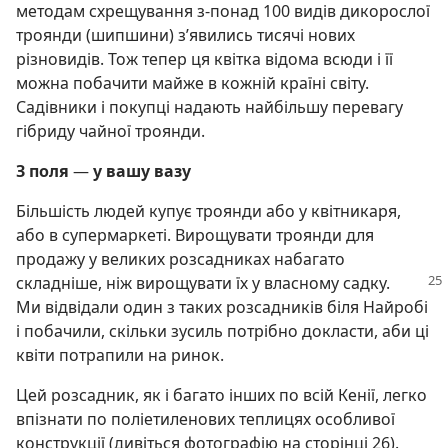
методам схрещування з-понад 100 видів дикорослої
троянди (шипшини) з’явились тисячі нових
різновидів. Тож тепер ця квітка відома всюди і її
можна побачити майже в кожній країні світу.
Садівники і покупці надають найбільшу перевагу
гібриду чайної троянди.
З поля
—
у вашу вазу
Більшість людей купує троянди або у квітникаря,
або в супермаркеті. Вирощувати троянди для
продажу у великих розсадниках набагато
складніше,
ніж вирощувати їх у власному садку.
Ми відвідали один з таких розсадників біля Найробі
і побачили, скільки зусиль потрібно докласти, аби ці
квіти потрапили на ринок.
Цей розсадник, як і багато інших по всій Кенії, легко
впізнати по поліетиленових теплицях особливої
конструкції (дивіться фотографію на сторінці 26).