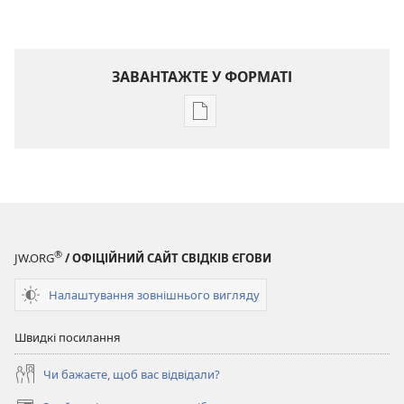
ЗАВАНТАЖТЕ У ФОРМАТІ
Параметри
завантаження
публікацій
ПРОБУДИСЬ!
8 грудня
2004
®
JW.ORG
/ ОФІЦІЙНИЙ САЙТ СВІДКІВ ЄГОВИ
Налаштування зовнішнього вигляду
Швидкі посилання
Чи бажаєте, щоб вас відвідали?