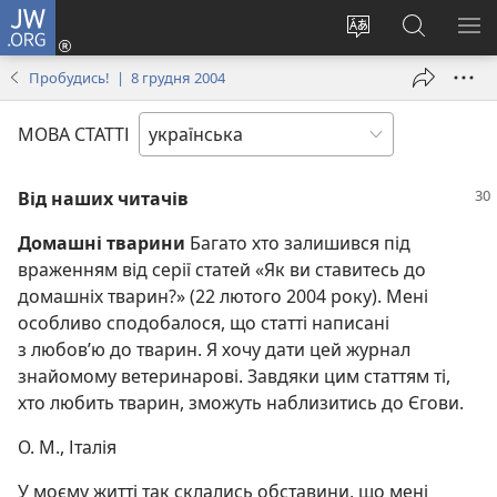
JW.ORG
Увійти
(відкривається
Змінити
Пошук
ПО
у
мову
на
М
Пробудись! | 8 грудня 2004
новому
сайту
сайті
вікні)
JW.ORG
МОВА СТАТТІ
Від наших читачів
Домашні тварини
Багато хто залишився під
враженням від серії статей «Як ви ставитесь до
домашніх тварин?» (22 лютого 2004 року). Мені
особливо сподобалося, що статті написані
з любов’ю до тварин. Я хочу дати цей журнал
знайомому ветеринарові. Завдяки цим статтям ті,
хто любить тварин, зможуть наблизитись до Єгови.
О. М., Італія
У моєму житті так склались обставини, що мені