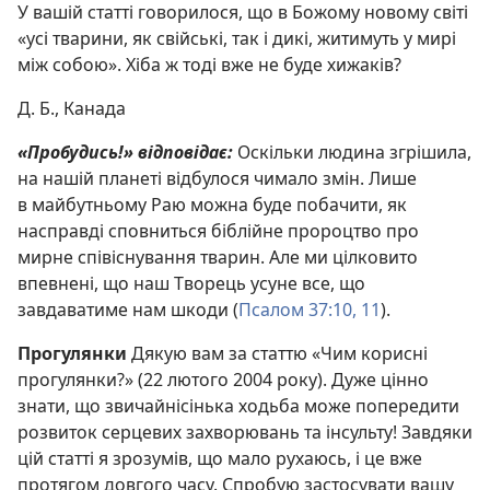
У вашій статті говорилося, що в Божому новому світі
«усі тварини, як свійські, так і дикі, житимуть у мирі
між собою». Хіба ж тоді вже не буде хижаків?
Д. Б., Канада
«Пробудись!» відповідає:
Оскільки людина згрішила,
на нашій планеті відбулося чимало змін. Лише
в майбутньому Раю можна буде побачити, як
насправді сповниться біблійне пророцтво про
мирне співіснування тварин. Але ми цілковито
впевнені, що наш Творець усуне все, що
завдаватиме нам шкоди (
Псалом 37:10, 11
).
Прогулянки
Дякую вам за статтю «Чим корисні
прогулянки?» (22 лютого 2004 року). Дуже цінно
знати, що звичайнісінька ходьба може попередити
розвиток серцевих захворювань та інсульту! Завдяки
цій статті я зрозумів, що мало рухаюсь, і це вже
протягом довгого часу. Спробую застосувати вашу