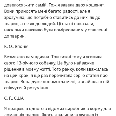
довелося жити самій. Тож я завела двох кошенят.
Вони приносять мені багато радості, але я
зрозуміла, що потрібно ставитись до них, як до
тварин, а не як до людей. Ці статті показали,
наскільки важливо бути поміркованим у ставленні
до тварин.
К. О., Японія
Безмежно вам вдячна. Три тижні тому я усипила
свого 13-річного собачку. Це було найважче
рішення в моєму житті. Того ранку, коли зважилась
на цей крок, я ще раз перечитала серію статей про
тварин. Вона дуже допомогла мені, я знайшла в ній
співчуття й розуміння.
С. Ґ., США
Я працюю в одного з відомих виробників корму для
домашніх тварин. Якось я залишила журнал із