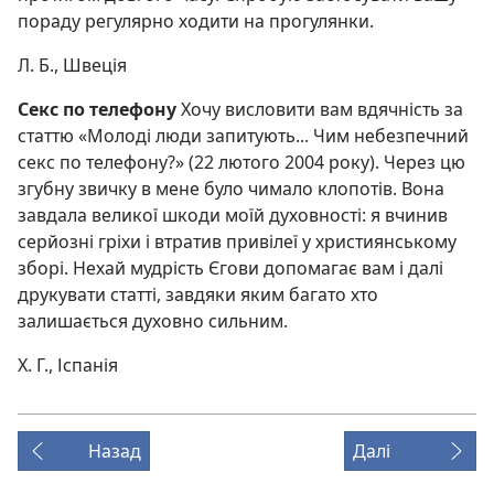
пораду регулярно ходити на прогулянки.
Л. Б., Швеція
Секс по телефону
Хочу висловити вам вдячність за
статтю «Молоді люди запитують... Чим небезпечний
секс по телефону?» (22 лютого 2004 року). Через цю
згубну звичку в мене було чимало клопотів. Вона
завдала великої шкоди моїй духовності: я вчинив
серйозні гріхи і втратив привілеї у християнському
зборі. Нехай мудрість Єгови допомагає вам і далі
друкувати статті, завдяки яким багато хто
залишається духовно сильним.
Х. Г., Іспанія
Назад
Далі