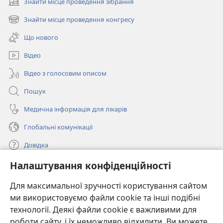
Знайти місце проведення зібрання
(відкривається
у
Знайти місце проведення конгресу
(відкривається
новому
у
вікні)
Що нового
новому
вікні)
Відео
Відео з голосовим описом
Пошук
Медична інформація для лікарів
Глобальні комунікації
Довідка
Налаштування конфіденційності
Пожертви
(відкривається
у
Для максимальної зручності користування сайтом
новому
ми використовуємо файли cookie та інші подібні
ОНЛАЙН-БІБЛІОТЕКА Товариства «Вартова башта»™
(відкривається
вікні)
технології. Деякі файли cookie є важливими для
у
®
JW Hub
роботи сайту, і їх неможливо відхилити. Ви можете
новому