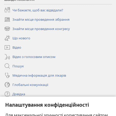
Чи бажаєте, щоб вас відвідали?
Знайти місце проведення зібрання
(відкривається
у
Знайти місце проведення конгресу
(відкривається
новому
у
вікні)
Що нового
новому
вікні)
Відео
Відео з голосовим описом
Пошук
Медична інформація для лікарів
Глобальні комунікації
Довідка
Налаштування конфіденційності
Пожертви
(відкривається
у
Для максимальної зручності користування сайтом