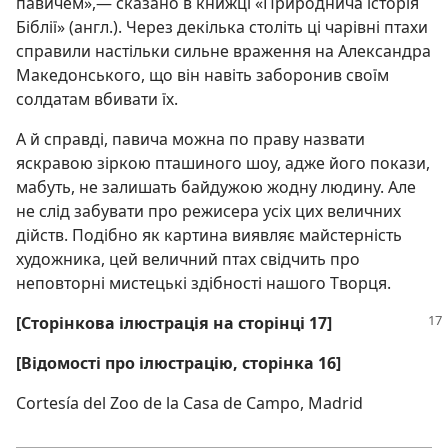
павичем»,— сказано в книжці «Природнича історія
Біблії» (англ.). Через декілька століть ці чарівні птахи
справили настільки сильне враження на Александра
Македонського, що він навіть заборонив своїм
солдатам вбивати їх.
А й справді, павича можна по праву назвати
яскравою зіркою пташиного шоу, адже його покази,
мабуть, не залишать байдужою жодну людину. Але
не слід забувати про режисера усіх цих величних
дійств. Подібно як картина виявляє майстерність
художника, цей величний птах свідчить про
неповторні мистецькі здібності нашого Творця.
[Сторінкова ілюстрація на сторінці 17]
[Відомості про ілюстрацію, сторінка 16]
Cortesía del Zoo de la Casa de Campo, Madrid