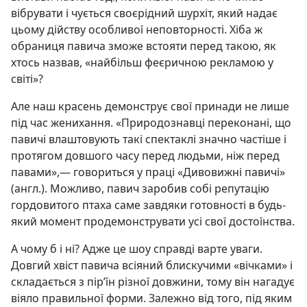
вібрувати і чується своєрідний шурхіт, який надає
цьому дійству особливої неповторності. Хіба ж
обраниця павича зможе встояти перед такою, як
хтось назвав, «найбільш феєричною рекламою у
світі»?
Але наш красень демонструє свої принади не лише
під час женихання. «Природознавці переконані, що
павичі влаштовують такі спектаклі значно частіше і
протягом довшого часу перед людьми, ніж перед
павами»,— говориться у праці «Дивовижні павичі»
(англ.). Можливо, павич заробив собі репутацію
гордовитого птаха саме завдяки готовності в будь-
який момент продемонструвати усі свої достоїнства.
А чому б і ні? Адже це шоу справді варте уваги.
Довгий хвіст павича всіяний блискучими «вічками» і
складається з пір’їн різної довжини, тому він нагадує
віяло правильної форми. Залежно від того, під яким