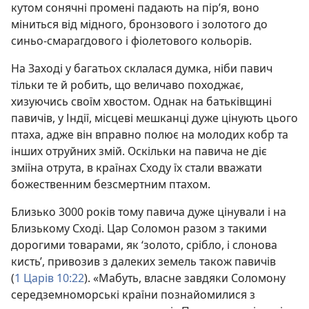
кутом сонячні промені падають на пір’я, воно
міниться від мідного, бронзового і золотого до
синьо-смарагдового і фіолетового кольорів.
На Заході у багатьох склалася думка, ніби павич
тільки те й робить, що величаво походжає,
хизуючись своїм хвостом. Однак на батьківщині
павичів, у Індії, місцеві мешканці дуже цінують цього
птаха, адже він вправно полює на молодих кобр та
інших отруйних змій. Оскільки на павича не діє
зміїна отрута, в країнах Сходу їх стали вважати
божественним безсмертним птахом.
Близько 3000 років тому павича дуже цінували і на
Близькому Сході. Цар Соломон разом з такими
дорогими товарами, як ‘золото, срібло, і слонова
кисть’, привозив з далеких земель також павичів
(
1 Царів 10:22
). «Мабуть, власне завдяки Соломону
середземноморські країни познайомилися з