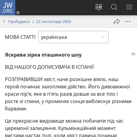
JW.ORG
Увійти
(відкривається
Змінити
Пошук
ПО
у
мову
на
М
Пробудись! | 22 листопада 2003
новому
сайту
сайті
вікні)
JW.ORG
МОВА СТАТТІ
Яскрава зірка пташиного шоу
ВІД НАШОГО ДОПИСУВАЧА В ІСПАНІЇ
РОЗПРАВИВШИ хвіст, наче розкішне віяло, наш
герой починає захопливе дійство. Його дивовижної
краси пір’я, яке в п’ять разів довше за все тіло і
росте зі спини, у променях сонця виблискує різними
барвами.
Це прекрасне видовище можна побачити під час
церемонії залицяння. Кульмінаційний момент
вистави настає тоді, коли хвіст павича починає