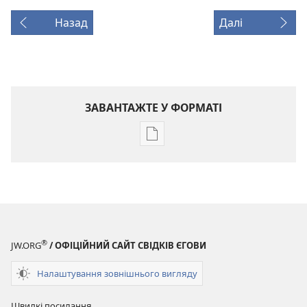
Назад
Далі
ЗАВАНТАЖТЕ У ФОРМАТІ
Параметри
завантаження
публікацій
ЖУРНАЛИ
22 листопада
2003
®
JW.ORG
/ ОФІЦІЙНИЙ САЙТ СВІДКІВ ЄГОВИ
Налаштування зовнішнього вигляду
Швидкі посилання