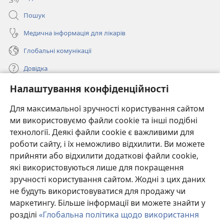
Пошук
Медична інформація для лікарів
Глобальні комунікації
Довідка
Налаштування конфіденційності
Пожертви
(відкривається
у
Для максимальної зручності користування сайтом
новому
ми використовуємо файли cookie та інші подібні
ОНЛАЙН-БІБЛІОТЕКА Товариства «Вартова башта»™
(відкривається
вікні)
технології. Деякі файли cookie є важливими для
у
®
JW Hub
роботи сайту, і їх неможливо відхилити. Ви можете
новому
(відкривається
вікні)
прийняти або відхилити додаткові файли cookie,
у
®
JW Library
новому
які використовуються лише для покращення
вікні)
зручності користування сайтом. Жодні з цих даних
Watchtower Library
не будуть використовуватися для продажу чи
маркетингу. Більше інформації ви можете знайти у
розділі
«Глобальна політика щодо використання