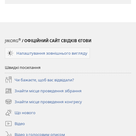
завантаження
публікацій
ЖУРНАЛИ
22 листопада
2003
®
JW.ORG
/ ОФІЦІЙНИЙ САЙТ СВІДКІВ ЄГОВИ
Налаштування зовнішнього вигляду
Швидкі посилання
Чи бажаєте, щоб вас відвідали?
Знайти місце проведення зібрання
(відкривається
у
Знайти місце проведення конгресу
(відкривається
новому
у
вікні)
Що нового
новому
вікні)
Відео
Відео з голосовим описом