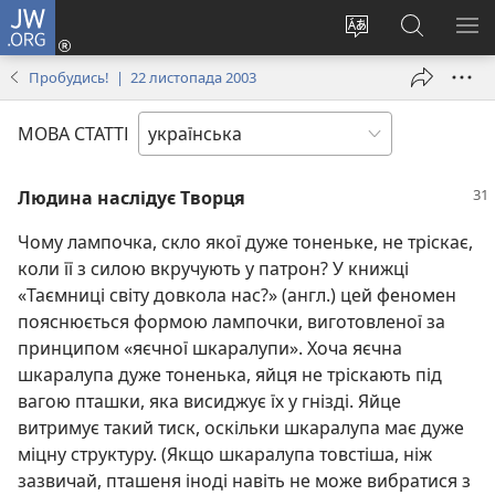
JW.ORG
Увійти
(відкривається
Змінити
Пошук
ПО
у
мову
на
М
Пробудись! | 22 листопада 2003
новому
сайту
сайті
вікні)
JW.ORG
МОВА СТАТТІ
Людина наслідує Творця
Чому лампочка, скло якої дуже тоненьке, не тріскає,
коли її з силою вкручують у патрон? У книжці
«Таємниці світу довкола нас?» (англ.) цей феномен
пояснюється формою лампочки, виготовленої за
принципом «яєчної шкаралупи». Хоча яєчна
шкаралупа дуже тоненька, яйця не тріскають під
вагою пташки, яка висиджує їх у гнізді. Яйце
витримує такий тиск, оскільки шкаралупа має дуже
міцну структуру. (Якщо шкаралупа товстіша, ніж
зазвичай, пташеня іноді навіть не може вибратися з