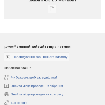
Параметри
завантаження
публікацій
ЖУРНАЛИ
22 листопада
2003
®
JW.ORG
/ ОФІЦІЙНИЙ САЙТ СВІДКІВ ЄГОВИ
Налаштування зовнішнього вигляду
Швидкі посилання
Чи бажаєте, щоб вас відвідали?
Знайти місце проведення зібрання
(відкривається
у
Знайти місце проведення конгресу
(відкривається
новому
у
вікні)
Що нового