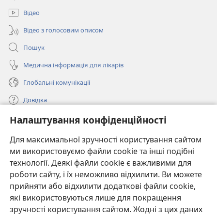
новому
вікні)
Відео
Відео з голосовим описом
Пошук
Медична інформація для лікарів
Глобальні комунікації
Довідка
Налаштування конфіденційності
Пожертви
(відкривається
у
Для максимальної зручності користування сайтом
новому
ми використовуємо файли cookie та інші подібні
ОНЛАЙН-БІБЛІОТЕКА Товариства «Вартова башта»™
(відкривається
вікні)
технології. Деякі файли cookie є важливими для
у
®
JW Hub
роботи сайту, і їх неможливо відхилити. Ви можете
новому
(відкривається
вікні)
прийняти або відхилити додаткові файли cookie,
у
®
JW Library
новому
які використовуються лише для покращення
вікні)
зручності користування сайтом. Жодні з цих даних
Watchtower Library