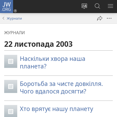
JW.ORG
Увійти
(відкривається
Змінити
Пошук
ПО
у
мову
на
М
Журнали
новому
сайту
сайті
вікні)
JW.ORG
ЖУРНАЛИ
22 листопада 2003
Наскільки хвора наша
планета?
Боротьба за чисте довкілля.
Чого вдалося досягти?
Хто врятує нашу планету