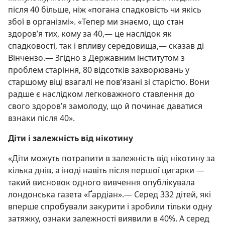
після 40 більше, ніж «погана спадковість чи якісь
збої в організмі». «Тепер ми знаємо, що стан
здоров’я тих, кому за 40,— це наслідок як
спадковості, так і впливу середовища,— сказав ді
Вінчензо.— Згідно з Державним інститутом з
проблем старіння, 80 відсотків захворювань у
старшому віці взагалі не пов’язані зі старістю. Вони
радше є наслідком легковажного ставлення до
свого здоров’я замолоду, що й починає даватися
взнаки після 40».
Діти і залежність від нікотину
«Діти можуть потрапити в залежність від нікотину за
кілька днів, а іноді навіть після першої цигарки —
такий висновок одного вивчення опублікувала
лондонська газета «Ґардіан».— Серед 332 дітей, які
вперше спробували закурити і зробили тільки одну
затяжку, ознаки залежності виявили в 40%. А серед