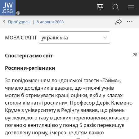
JW.ORG
Увійти
(відкривається
Змінити
Пошук
ПО
у
мову
на
М
Пробудись! | 8 червня 2003
новому
сайту
сайті
вікні)
JW.ORG
МОВА СТАТТІ
Спостерігаємо світ
Рослини-рятівники
За повідомленням лондонської газети «Таймс»,
чимало дослідників вважає, що «тисячі учнів
могли б отримувати кращі оцінки, якби у класах
стояли кімнатні рослини». Професор Дерік Клеменс-
Круме з університету в Редінгу виявив, що рівень
вуглекислого газу в деяких переповнених класах з
поганою вентиляцією у понад 5 разів перевищує
дозволену норму, і через це дітям важко