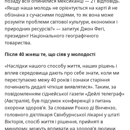
позаду всіх опинилися мексиканці — 21 відповідь.
«Якщо наша молодь не орієнтується на карті й не
обізнана з сучасними подіями, то як вона може
розуміти проблеми світової культури, економіки і
природних ресурсів?» — запитує Джон Фегі,
президент Національного географічного
товариства.
Після 40 жнеш те, що сіяв у молодості
«Наслідки нашого способу життя, наших рішень і
вплив середовища дають про себе знати, коли ми
переступаємо межу 40 років і ознаки старіння
починають дедалі чіткіше виявлятися». Таким, за
повідомленням сіднейської газети «Дейлі телеграф»
(Австралія), був підсумок конференції з питань
охорони здоров’я. За словами Рокко ді Вінчензо,
головного дієтлікаря Свінбурнської лікарні у штаті
Вікторія, спосіб життя і рішення, прийняті в
минулому, можуть впливати на здоров’я людини