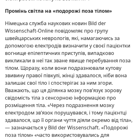
Промінь світла на «подорожі поза тілом»
Німецька служба наукових новин Bild der
Wissenschaft-Online повідомляє про групу
швейцарських неврологів, які, намагаючись за
допомогою електродів визначити у своєї пацієнтки
вогнище епілептичних приступів, випадково
викликали в неї так зване явище перебування поза
тілом. Щоразу, коли вони подразнювали кутову
звивину правої півкулі, жінці здавалося, ніби вона
залишає свої тіло і спостерігає за ним згори.
Вважають, що ця ділянка мозку пов’язує зорову
свідомість тіла з сенсорною інформацією про
розміщення тіла. «Через подразнення мозку
електродом зв’язок порушувався, і тому пацієнтці
здавалося, що її органи чуття діяли окремо від тіла»,
— зазначається у Bild der Wissenschaft. «Подорожі
поза тілом» «часто використовувались для