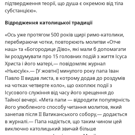
підтвердження теорії, що душа є окремою від тіла
субстанцією».
Відродження католицької традиції
«Ось уже протягом 500 років щирі римо-католики,
перебираючи чотки, повторюють молитви «Отче
наш» та «Богородице Діво», які мали б допомагати
їм роздумувати про 15 головних подій з життя Ісуса
Христа і його матері,— повідомляє журнал
«Ньюсуїк».— [У жовтні] минулого року папа Іван
Павло II видав листа, в котрому додав до роздумів
на чотках четверте коло», що охоплює події з
Ісусового служіння від часу його хрещення до
Тайної вечері. «Мета папи — відродити популярність
його улюбленого способу читання молитов, який
занепав після II Ватиканського собору,— додається
в журналі.— Папа надіється, що таким чином цей
виключно католицький звичай більше