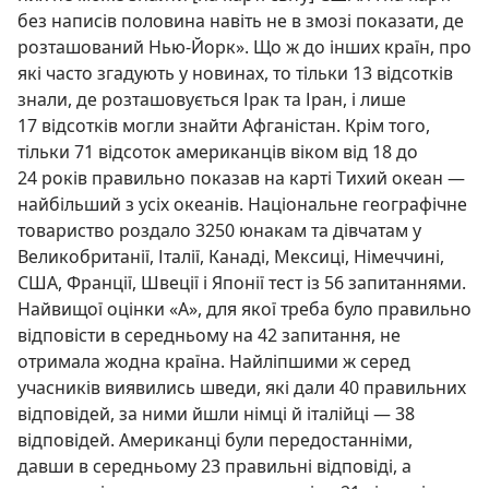
без написів половина навіть не в змозі показати, де
розташований Нью-Йорк». Що ж до інших країн, про
які часто згадують у новинах, то тільки 13 відсотків
знали, де розташовується Ірак та Іран, і лише
17 відсотків могли знайти Афганістан. Крім того,
тільки 71 відсоток американців віком від 18 до
24 років правильно показав на карті Тихий океан —
найбільший з усіх океанів. Національне географічне
товариство роздало 3250 юнакам та дівчатам у
Великобританії, Італії, Канаді, Мексиці, Німеччині,
США, Франції, Швеції і Японії тест із 56 запитаннями.
Найвищої оцінки «А», для якої треба було правильно
відповісти в середньому на 42 запитання, не
отримала жодна країна. Найліпшими ж серед
учасників виявились шведи, які дали 40 правильних
відповідей, за ними йшли німці й італійці — 38
відповідей. Американці були передостанніми,
давши в середньому 23 правильні відповіді, а