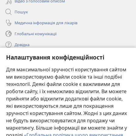
Відео з голосовим описом
Пошук
Медична інформація для лікарів
Глобальні комунікації
Довідка
Налаштування конфіденційності
Пожертви
(відкривається
у
Для максимальної зручності користування сайтом
новому
ми використовуємо файли cookie та інші подібні
ОНЛАЙН-БІБЛІОТЕКА Товариства «Вартова башта»™
(відкривається
вікні)
технології. Деякі файли cookie є важливими для
у
®
JW Hub
роботи сайту, і їх неможливо відхилити. Ви можете
новому
(відкривається
вікні)
прийняти або відхилити додаткові файли cookie,
у
®
JW Library
новому
які використовуються лише для покращення
вікні)
зручності користування сайтом. Жодні з цих даних
Watchtower Library
не будуть використовуватися для продажу чи
маркетингу. Більше інформації ви можете знайти у
розділі
«Глобальна політика щодо використання