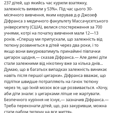
237 дітей, що якийсь час курили взатяжку,
залежність виявили у 53%». Під час цього 30-
місячного вивчення, яким керував д-р Джозеф
Діфранса з медичного факультету Массачусетського
університету (США), велися спостереження за 700
учнями, котрі на початку вивчення мали 12—13
років. «Спершу ми припускали, що залежність від
тютюну розвинеться в дітей через два роки, і то
якщо вони викурюватимуть принаймні півпачки
цигарок щодня,— сказав Діфранса.— Але деякі діти
стали залежними від нікотину вже за кілька днів...
Думаю, що в багатьох випадках залежність виникає
навіть після першої цигарки». Діфранса вважає, що
підлітки швидше потрапляють на гачок тютюну
через те, що їхній мозок все ще розвивається. «Хочу,
аби діти знали: з цигарками ліпше не жартувати.
Безпечного куріння не існує,— зазначив Діфранса.—
Треба переконати дітей, що, раз закуривши, можна
стати рабом тютюну на все життя».