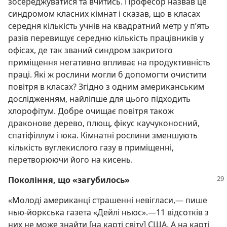
зосереджуватися та вчитись. Професор назвав це
синдромом класних кімнат і сказав, що в класах
середня кількість учнів на квадратний метр у п’ять
разів перевищує середню кількість працівників у
офісах, де так званий синдром закритого
приміщення негативно впливає на продуктивність
праці. Які ж рослини могли б допомогти очистити
повітря в класах? Згідно з одним американським
дослідженням, найліпше для цього підходить
хлорофітум. Добре очищає повітря також
драконове дерево, плющ, фікус каучуконосний,
спатіфіллум і юка. Кімнатні рослини зменшують
кількість вуглекислого газу в приміщенні,
перетворюючи його на кисень.
Покоління, що «загубилось»
«Молоді американці страшенні невігласи,— пише
нью-йоркська газета «Дейлі ньюс».—11 відсотків з
них не може знайти [на карті світу] США. А на карті