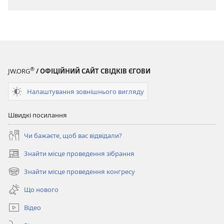
завантаження
публікацій
ЖУРНАЛИ
8 червня
2003
®
JW.ORG
/ ОФІЦІЙНИЙ САЙТ СВІДКІВ ЄГОВИ
Налаштування зовнішнього вигляду
Швидкі посилання
Чи бажаєте, щоб вас відвідали?
Знайти місце проведення зібрання
(відкривається
у
Знайти місце проведення конгресу
(відкривається
новому
у
вікні)
Що нового
новому
вікні)
Відео