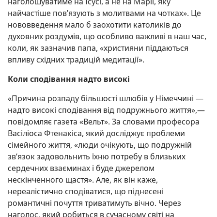
наголошуватиме на Ісусі, а не на Марії, яку
найчастіше пов’язують з молитвами на чотках». Це
нововведення мало б заохотити католиків до
духовних роздумів, що особливо важливі в наш час,
коли, як зазначив папа, «християни піддаються
впливу східних традицій медитації».
Коли сподівання надто високі
«Причина розпаду більшості шлюбів у Німеччині —
надто високі сподівання від подружнього життя»,—
повідомляє газета «Вельт». За словами професора
Васіліоса Фтенакіса, який досліджує проблеми
сімейного життя, «люди очікують, що подружній
зв’язок задовольнить їхню потребу в близьких
сердечних взаєминах і буде джерелом
нескінченного щастя». Але, як він каже,
нереалістично сподіватися, що піднесені
романтичні почуття триватимуть вічно. Через
наголос, який робиться в сучасному світі на