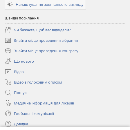
Налаштування зовнішнього вигляду
Швидкі посилання
Чи бажаєте, щоб вас відвідали?
Знайти місце проведення зібрання
(відкривається
у
Знайти місце проведення конгресу
(відкривається
новому
у
вікні)
Що нового
новому
вікні)
Відео
Відео з голосовим описом
Пошук
Медична інформація для лікарів
Глобальні комунікації
Довідка