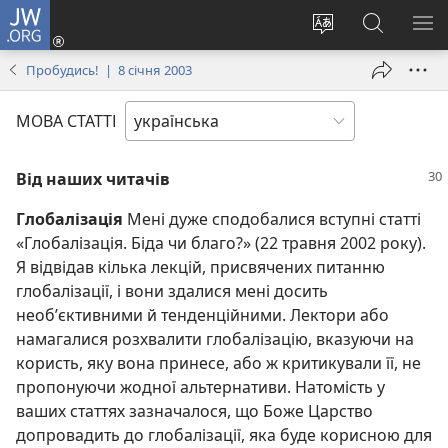
JW.ORG
Увійти
(відкривається
Змінити
Пошук
ПО
у
мову
на
М
Пробудись! | 8 січня 2003
новому
сайту
сайті
вікні)
JW.ORG
МОВА СТАТТІ
Від наших читачів
Глобалізація
Мені дуже сподобалися вступні статті
«Глобалізація. Біда чи благо?» (22 травня 2002 року).
Я відвідав кілька лекцій, присвячених питанню
глобалізації, і вони здалися мені досить
необ’єктивними й тенденційними. Лектори або
намагалися розхвалити глобалізацію, вказуючи на
користь, яку вона принесе, або ж критикували її, не
пропонуючи жодної альтернативи. Натомість у
ваших статтях зазначалося, що Боже Царство
допровадить до глобалізації, яка буде корисною для