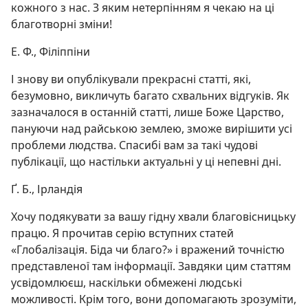
кожного з нас. З яким нетерпінням я чекаю на ці
благотворні зміни!
Е. Ф., Філіппіни
І знову ви опублікували прекрасні статті, які,
безумовно, викличуть багато схвальних відгуків. Як
зазначалося в останній статті, лише Боже Царство,
пануючи над райською землею, зможе вирішити усі
проблеми людства. Спасибі вам за такі чудові
публікації, що настільки актуальні у ці непевні дні.
Ґ. Б., Ірландія
Хочу подякувати за вашу гідну хвали благовісницьку
працю. Я прочитав серію вступних статей
«Глобалізація. Біда чи благо?» і вражений точністю
представленої там інформації. Завдяки цим статтям
усвідомлюєш, наскільки обмежені людські
можливості. Крім того, вони допомагають зрозуміти,