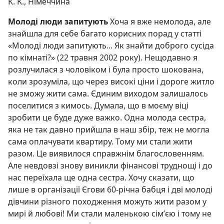
К. К., Німеччина
Молоді люди запитують
Хоча я вже немолода, але
знайшла для себе багато корисних порад у статті
«Молоді люди запитують... Як знайти доброго сусіда
по кімнаті?» (22 травня 2002 року). Нещодавно я
розлучилася з чоловіком і була просто шокована,
коли зрозуміла, що через високі ціни і дороге житло
не зможу жити сама. Єдиним виходом залишалось
поселитися з кимось. Думала, що в моєму віці
зробити це буде дуже важко. Одна молода сестра,
яка не так давно прийшла в наш збір, теж не могла
сама оплачувати квартиру. Тому ми стали жити
разом. Це виявилося справжнім благословенням.
Але невдовзі знову виникли фінансові труднощі і до
нас переїхала ще одна сестра. Хочу сказати, що
лише в організації Єгови 60-річна бабця і дві молоді
дівчини різного походження можуть жити разом у
мирі й любові! Ми стали маленькою сім’єю і тому не