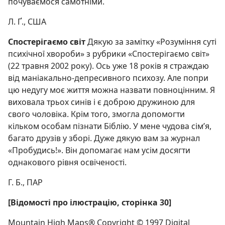
почуваємося самотніми.
Л. Ґ., США
Спостерігаємо світ
Дякую за замітку «Розуміння суті
психічної хвороби» з рубрики «Спостерігаємо світ»
(22 травня 2002 року). Ось уже 18 років я страждаю
від маніакально-депресивного психозу. Але попри
цю недугу моє життя можна назвати повноцінним. Я
виховала трьох синів і є доброю дружиною для
свого чоловіка. Крім того, змогла допомогти
кільком особам пізнати Біблію. У мене чудова сім’я,
багато друзів у зборі. Дуже дякую вам за журнал
«Пробудись!». Він допомагає нам усім досягти
однакового рівня освіченості.
Г. Б., ПАР
[Відомості про ілюстрацію, сторінка 30]
Mountain High Maps® Copyright © 1997 Digital