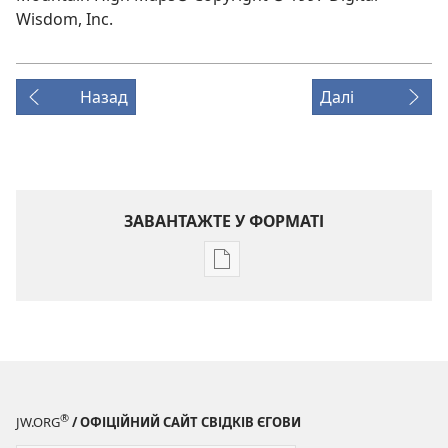
Wisdom, Inc.
Назад
Далі
ЗАВАНТАЖТЕ У ФОРМАТІ
Параметри
завантаження
публікацій
ЖУРНАЛИ
8 січня
2003
®
JW.ORG
/ ОФІЦІЙНИЙ САЙТ СВІДКІВ ЄГОВИ