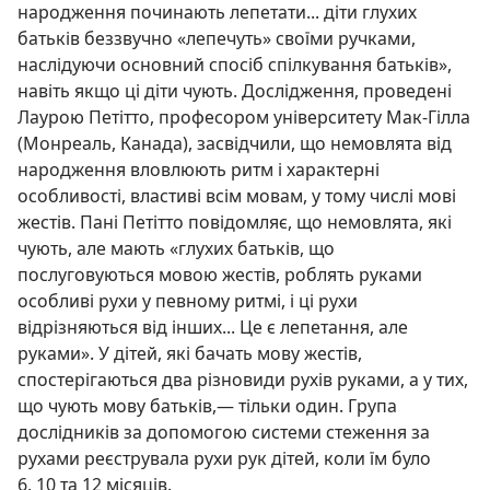
народження починають лепетати... діти глухих
батьків беззвучно «лепечуть» своїми ручками,
наслідуючи основний спосіб спілкування батьків»,
навіть якщо ці діти чують. Дослідження, проведені
Лаурою Петітто, професором університету Мак-Гілла
(Монреаль, Канада), засвідчили, що немовлята від
народження вловлюють ритм і характерні
особливості, властиві всім мовам, у тому числі мові
жестів. Пані Петітто повідомляє, що немовлята, які
чують, але мають «глухих батьків, що
послуговуються мовою жестів, роблять руками
особливі рухи у певному ритмі, і ці рухи
відрізняються від інших... Це є лепетання, але
руками». У дітей, які бачать мову жестів,
спостерігаються два різновиди рухів руками, а у тих,
що чують мову батьків,— тільки один. Група
дослідників за допомогою системи стеження за
рухами реєструвала рухи рук дітей, коли їм було
6, 10 та 12 місяців.