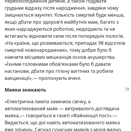
переохолодження дитини, а також годувати
грудьми відразу після народження, завдяки чому
зміцнюється імунітет. Кількість смертей буде менша,
якщо дбати про здоров’я майбутніх мам, багато з
яких надсаджуються роботою, недоїдають та не
встигають відновити сили після попередніх пологів.
«На країни, що розвиваються, припадає 98 відсотків
смертей новонароджених», тому добре було б
навчити місцевих мешканців основ акушерства.
«Їхніми головними обов’язками було б давати
настанови, дбати про гігієну вагітних та робити
вакцинації»,— пропонують вчені.
Маяки зникають
«Електрична лампа замінила свічку, а
автоматизований маяк — витривалого доглядача
маяка,— говориться в газеті «Файненшл пост».—
Видається, що дні навіть автоматизованого маяка
вже злічені». Сигнал сучасних маяків з моря видно