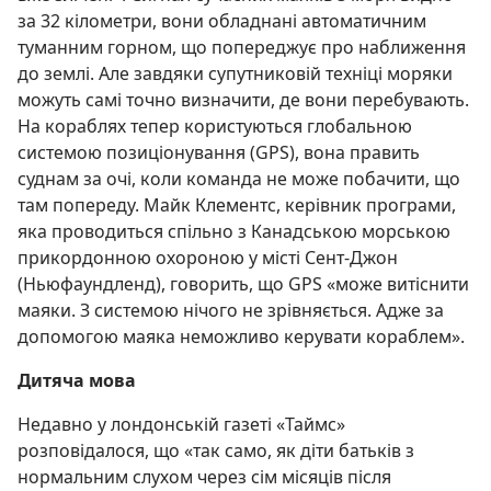
за 32 кілометри, вони обладнані автоматичним
туманним горном, що попереджує про наближення
до землі. Але завдяки супутниковій техніці моряки
можуть самі точно визначити, де вони перебувають.
На кораблях тепер користуються глобальною
системою позиціонування (GPS), вона править
суднам за очі, коли команда не може побачити, що
там попереду. Майк Клементс, керівник програми,
яка проводиться спільно з Канадською морською
прикордонною охороною у місті Сент-Джон
(Ньюфаундленд), говорить, що GPS «може витіснити
маяки. З системою нічого не зрівняється. Адже за
допомогою маяка неможливо керувати кораблем».
Дитяча мова
Недавно у лондонській газеті «Таймс»
розповідалося, що «так само, як діти батьків з
нормальним слухом через сім місяців після