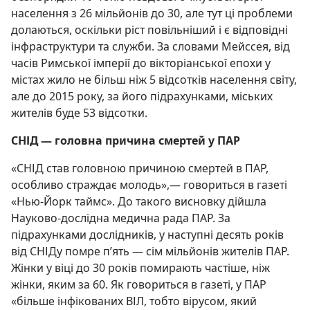
населення з 26 мільйонів до 30, але тут ці проблеми
долаються, оскільки ріст повільніший і є відповідні
інфраструктури та служби. За словами Мейссея, від
часів Римської імперії до вікторіанської епохи у
містах жило не більш ніж 5 відсотків населення світу,
але до 2015 року, за його підрахунками, міських
жителів буде 53 відсотки.
СНІД — головна причина смертей у ПАР
«СНІД став головною причиною смертей в ПАР,
особливо страждає молодь»,— говориться в газеті
«Нью-Йорк таймс». До такого висновку дійшла
Науково-дослідна медична рада ПАР. За
підрахунками дослідників, у наступні десять років
від СНІДу помре п’ять — сім мільйонів жителів ПАР.
Жінки у віці до 30 років помирають частіше, ніж
жінки, яким за 60. Як говориться в газеті, у ПАР
«більше інфікованих ВІЛ, тобто вірусом, який