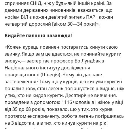
спричиняє СНІД, ніж у будь-якій іншій країні. За
даними державних чиновників, вважається, що
носієм ВІЛ є кожен дев’ятий житель ПАР і кожен
четвертий дорослий [віком 30—34 роки]».
Кидайте паління назавжди!
«Кожен курець повинен постаратись кинути свою
звичку. Якщо вам це вдасться, не починайте курити
знову»,— застерігає професор Бо Лундбак з
Національного інституту дослідження
працездатності (Швеція). Чому він дає таке
застереження? Тому що у курців, які кинули курити і
почали знову, стан легень погіршується швидше, ніж
у тих, хто не кидав курити. Десятирічне вивчення,
проведене з допомогою 1116 чоловіків і жінок у віці
від 35 до 68 років, показало, що у тих, хто курив
протягом експерименту, робота легень погіршилась
на 3 відсотки, а в тих, хто кинув курити на рік і