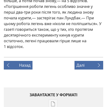
більше, а потім почав знову,— на 5 відсотків.
«Погіршення роботи легень особливо значне у
перші два-три роки після того, як людина знову
почала курити,— застерігає пан Лундбак.— При
цьому робота легень вже ніколи не поліпшиться». У
газеті говориться також, що у тих, хто протягом
десятирічного експерименту кинув курити
остаточно, легені працювали гірше лише на
1 відсоток.
Назад
Далі
ЗАВАНТАЖТЕ У ФОРМАТІ
Параметри