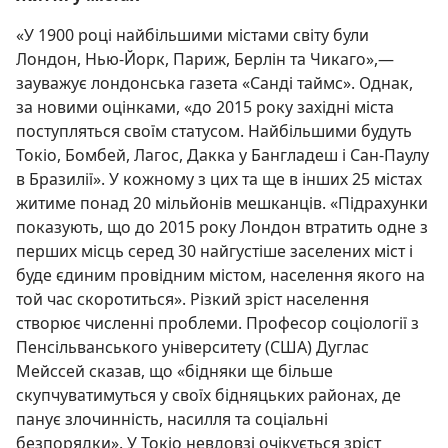
«У 1900 році найбільшими містами світу були
Лондон, Нью-Йорк, Париж, Берлін та Чикаго»,—
зауважує лондонська газета «Санді таймс». Однак,
за новими оцінками, «до 2015 року західні міста
поступляться своїм статусом. Найбільшими будуть
Токіо, Бомбей, Лагос, Дакка у Бангладеш і Сан-Паулу
в Бразилії». У кожному з цих та ще в інших 25 містах
житиме понад 20 мільйонів мешканців. «Підрахунки
показують, що до 2015 року Лондон втратить одне з
перших місць серед 30 найгустіше заселених міст і
буде єдиним провідним містом, населення якого на
той час скоротиться». Різкий зріст населення
створює численні проблеми. Професор соціології з
Пенсільванського університету (США) Дуглас
Мейссей сказав, що «бідняки ще більше
скупчуватимуться у своїх бідняцьких районах, де
панує злочинність, насилля та соціальні
безпорядки». У Токіо невдовзі очікується зріст