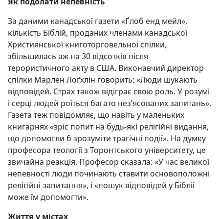
Як подолати непевність
За даними канадської газети «Ґлоб енд мейл»,
кількість Біблій, проданих членами канадської
Християнської книготорговельної спілки,
збільшилась аж на 30 відсотків після
терористичного акту в США. Виконавчий директор
спілки Марлен Лоґхлін говорить: «Люди шукають
відповідей. Страх також відіграє свою роль. У розумі
і серці людей роїться багато нез’ясованих запитань».
Газета теж повідомляє, що навіть у маленьких
книгарнях «зріс попит на будь-які релігійні видання,
що допомогли б зрозуміти трагічні події». На думку
професора теології з Торонтського університету, це
звичайна реакція. Професор сказала: «У час великої
непевності люди починають ставити основоположні
релігійні запитання», і «пошук відповідей у Біблії
може їм допомогти».
Життя у містах