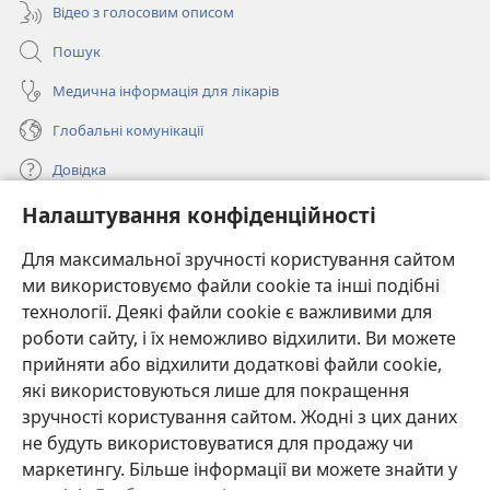
Відео з голосовим описом
Пошук
Медична інформація для лікарів
Глобальні комунікації
Довідка
Налаштування конфіденційності
Пожертви
(відкривається
у
Для максимальної зручності користування сайтом
новому
ми використовуємо файли cookie та інші подібні
ОНЛАЙН-БІБЛІОТЕКА Товариства «Вартова башта»™
(відкривається
вікні)
технології. Деякі файли cookie є важливими для
у
®
JW Hub
роботи сайту, і їх неможливо відхилити. Ви можете
новому
(відкривається
вікні)
прийняти або відхилити додаткові файли cookie,
у
®
JW Library
новому
які використовуються лише для покращення
вікні)
зручності користування сайтом. Жодні з цих даних
Watchtower Library
не будуть використовуватися для продажу чи
маркетингу. Більше інформації ви можете знайти у