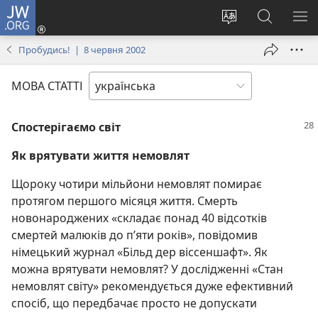
JW.ORG
Увійти
(відкривається
Змінити
Пошук
ПО
у
мову
на
М
Пробудись! | 8 червня 2002
новому
сайту
сайті
вікні)
JW.ORG
МОВА СТАТТІ
Спостерігаємо світ
Як врятувати життя немовлят
Щороку чотири мільйони немовлят помирає
протягом першого місяця життя. Смерть
новонароджених «складає понад 40 відсотків
смертей малюків до п’яти років», повідомив
німецький журнал «Більд дер віссеншафт». Як
можна врятувати немовлят? У дослідженні «Стан
немовлят світу» рекомендується дуже ефективний
спосіб, що передбачає просто не допускати