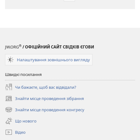
завантаження
публікацій
ПРОБУДИСЬ!
8 червня
2002
®
JW.ORG
/ ОФІЦІЙНИЙ САЙТ СВІДКІВ ЄГОВИ
Налаштування зовнішнього вигляду
Швидкі посилання
Чи бажаєте, щоб вас відвідали?
Знайти місце проведення зібрання
(відкривається
у
Знайти місце проведення конгресу
(відкривається
новому
у
вікні)
Що нового
новому
вікні)
Відео