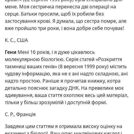
мене. Моя сестричка перенесла дві операції на
серце. Батьки просили, щоб їх робили без
застосування крові. Я думала, що сестра помре, але
вже пройшло три роки, і вона добре себе почуває!
К. С., США
Гени
Мені 16 років, і я дуже цікавлюсь
молекулярною біологією. Серія статей «Розкриття
таємниці ваших генів» (8 вересня 1999 року) містить
чудову інформацію, яка не є ані надто складною, ані
надто простою. Раніше я прочитав книжку, котра
детально пояснює загадку ДНК. На превелике моє
здивування, ваша стаття охоплює весь цей матеріал,
тільки у більш зрозумілій і доступній формі.
С. Р., Франція
Завдяки цим статтям я отримала високу оцінку на
екзамені з біології. Ваш опис нуклеїнових кислот і