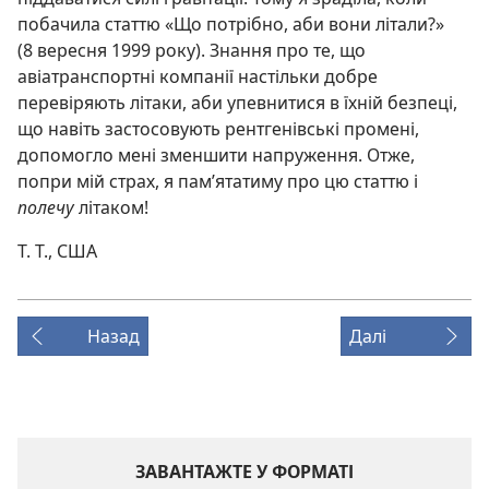
побачила статтю «Що потрібно, аби вони літали?»
(8 вересня 1999 року). Знання про те, що
авіатранспортні компанії настільки добре
перевіряють літаки, аби упевнитися в їхній безпеці,
що навіть застосовують рентгенівські промені,
допомогло мені зменшити напруження. Отже,
попри мій страх, я пам’ятатиму про цю статтю і
полечу
літаком!
Т. Т., США
Назад
Далі
ЗАВАНТАЖТЕ У ФОРМАТІ