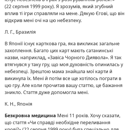
(22 серпня 1999 року). Я зрозумів, який згубний
вплив ті ігри справляли на мене. Дякую Єгові, що він
відкрив мені очі на цю небезпеку.
Л. Г., Бразилія
В Японії існує карткова гра, яка викликає загальне
захоплення. Багато цих карт мають сатанинські
назви, наприклад, «Завіса Чорного Диявола». Я так
втягнувся у таку гру, що моя духовність опинилась у
небезпеці. Зрештою мама знайшла мої карти й
викинула їх. Мені й потім все ще хотілось пограти в
цю гру. Але коли прочитав вашу статтю, це бажання
зникло. Стаття дуже допомогла мені.
К. Н., Японія
Безкровна медицина
Мені 11 років. Хочу сказати,
що стаття «Чи справді необхідне переливання
крові?» (22 серпня 1999 року) була спеціально для