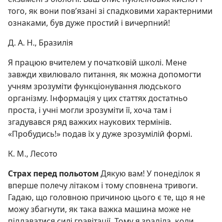
того, як вони пов’язані зі спадковими характерними
ознаками, був дуже простий і вичерпний!
Д. А. Н., Бразилія
Я працюю вчителем у початковій школі. Мене
завжди хвилювало питання, як можна допомогти
учням зрозуміти функціонування людського
організму. Інформація у цих статтях достатньо
проста, і учні могли зрозуміти її, хоча там і
згадувався ряд важких наукових термінів.
«Пробудись!» подав їх у дуже зрозумілій формі.
К. М., Лесото
Страх перед польотом
Дякую вам! У понеділок я
вперше полечу літаком і тому сповнена тривоги.
Гадаю, що головною причиною цього є те, що я не
можу збагнути, як така важка машина може не
піддаватися силі гравітації. Тому я зраділа, коли