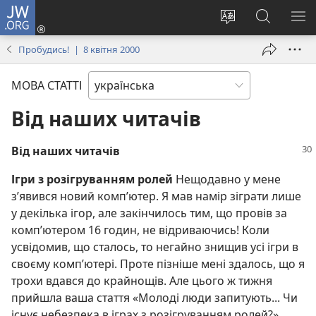
JW.ORG
Увійти
(відкривається
Змінити
Пошук
ПО
у
мову
на
М
Пробудись! | 8 квітня 2000
новому
сайту
сайті
вікні)
JW.ORG
МОВА СТАТТІ
Від наших читачів
Від наших читачів
Ігри з розігруванням ролей
Нещодавно у мене
з’явився новий комп’ютер. Я мав намір зіграти лише
у декілька ігор, але закінчилось тим, що провів за
комп’ютером 16 годин, не відриваючись! Коли
усвідомив, що сталось, то негайно знищив усі ігри в
своєму комп’ютері. Проте пізніше мені здалось, що я
трохи вдався до крайнощів. Але цього ж тижня
прийшла ваша стаття «Молоді люди запитують... Чи
існує небезпека в іграх з розігруванням ролей?»