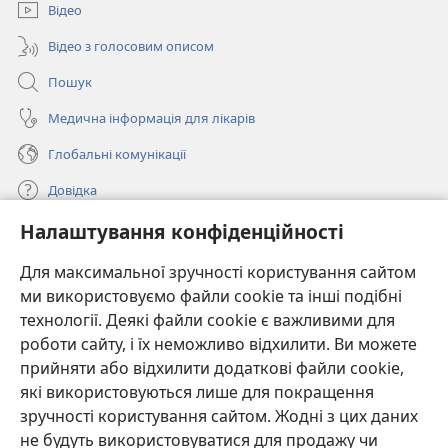
вікні)
Відео
Відео з голосовим описом
Пошук
Медична інформація для лікарів
Глобальні комунікації
Довідка
Налаштування конфіденційності
Пожертви
(відкривається
у
Для максимальної зручності користування сайтом
новому
ми використовуємо файли cookie та інші подібні
ОНЛАЙН-БІБЛІОТЕКА Товариства «Вартова башта»™
(відкривається
вікні)
технології. Деякі файли cookie є важливими для
у
®
JW Hub
роботи сайту, і їх неможливо відхилити. Ви можете
новому
(відкривається
вікні)
прийняти або відхилити додаткові файли cookie,
у
®
JW Library
новому
які використовуються лише для покращення
вікні)
зручності користування сайтом. Жодні з цих даних
Watchtower Library
не будуть використовуватися для продажу чи