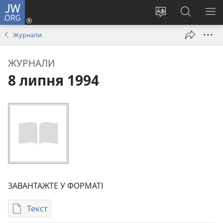
JW.ORG
Увійти
(відкривається
Змінити
Пошук
ПО
у
мову
на
М
Журнали
новому
сайту
сайті
вікні)
JW.ORG
ЖУРНАЛИ
8 липня 1994
ЗАВАНТАЖТЕ У ФОРМАТІ
Текст
Параметри