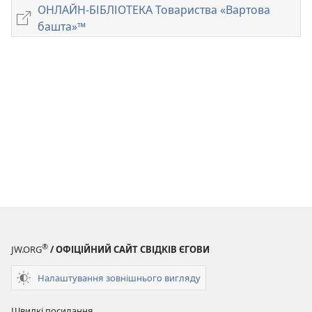
завантаження
ОНЛАЙН-БІБЛІОТЕКА Товариства «Вартова
публікацій
ОНЛАЙН-
башта»™
ЖУРНАЛИ
БІБЛІОТЕКА
8 липня
Товариства
1994
«Вартова
башта»™
®
JW.ORG
/ ОФІЦІЙНИЙ САЙТ СВІДКІВ ЄГОВИ
Налаштування зовнішнього вигляду
Швидкі посилання