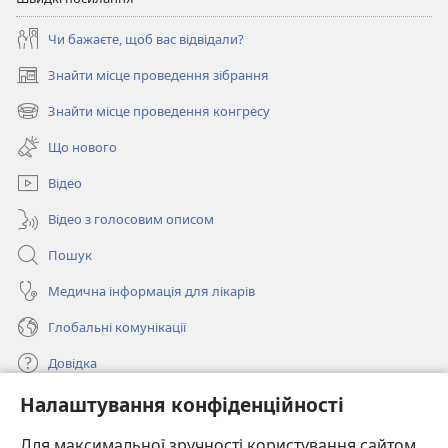
Чи бажаєте, щоб вас відвідали?
Знайти місце проведення зібрання
(відкривається
у
Знайти місце проведення конгресу
(відкривається
новому
у
вікні)
Що нового
новому
вікні)
Відео
Відео з голосовим описом
Пошук
Медична інформація для лікарів
Глобальні комунікації
Довідка
Налаштування конфіденційності
Пожертви
(відкривається
у
Для максимальної зручності користування сайтом