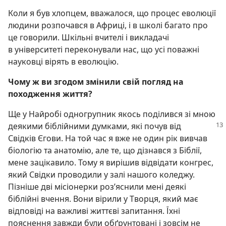
Коли я був хлопцем, вважалося, що процес еволюції
людини розпочався в Африці, і в школі багато про
це говорили. Шкільні вчителі і викладачі
в університеті переконували нас, що усі поважні
науковці вірять в еволюцію.
Чому ж ви згодом змінили свій погляд на
походження життя?
Ще у Найробі одногрупник якось поділився зі мною
деякими
біблійними думками, які почув від
Свідків Єгови. На той час я вже не один рік вивчав
біологію та анатомію, але те, що дізнався з Біблії,
мене зацікавило. Тому я вирішив відвідати конгрес,
який Свідки проводили у залі нашого коледжу.
Пізніше дві місіонерки роз’яснили мені деякі
біблійні вчення. Вони вірили у Творця, який має
відповіді на важливі життєві запитання. Їхні
пояснення завжди були обґрунтовані і зовсім не