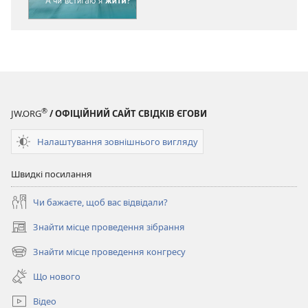
А
А
чи
чи
встигаю
встигаю
я
я
жити?
жити?
®
JW.ORG
/ ОФІЦІЙНИЙ САЙТ СВІДКІВ ЄГОВИ
Налаштування зовнішнього вигляду
Швидкі посилання
Чи бажаєте, щоб вас відвідали?
Знайти місце проведення зібрання
(відкривається
у
Знайти місце проведення конгресу
(відкривається
новому
у
вікні)
Що нового
новому
вікні)
Відео