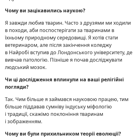
Чому ви зацікавились наукою?
Я завжди любив тварин. Часто з друзями ми ходили
в походи, аби поспостерігати за тваринами в
їхньому природному середовищі. Я хотів стати
ветеринаром, але після закінчення коледжу
в Найробі вступив до Лондонського університету, де
вивчав патологію. Пізніше я почав досліджувати
людський мозок.
Чи ці дослідження вплинули на ваші релігійні
погляди?
Так. Чим більше я займався науковою працею, тим
більше піддавав сумніву індуську міфологію
і традиції, скажімо поклоніння тваринам
і зображенням.
Чому ви були прихильником теорії еволюції?