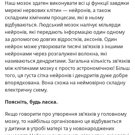
Наш мозок здатен виконувати всі ці функції завдяки
мережі нервових клітин — нейронів, а також
складним хімічним процесам, які в ньому
відбуваються. Людський мозок налічує мільярди
нейронів, які передають інформацію один одному
за допомогою довгих відростків, аксонів. Один
нейрон може утворювати тисячі зв’язків з іншими
нейронами через розгалужені волокна, які
називаються дендритами. Загальна кількість зв’язків
між клітинами мозку є просто астрономічною! Більш
того, ця густа сітка нейронів і дендритів дуже добре
впорядкована. Вона схожа на неймовірно складну
електричну схему.
Поясніть, будь ласка.
Якщо говорити про утворення зв’язків у головному
мозку, то найбільш організовано це відбувається
у дитини в утробі матері та у новонароджених