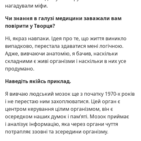
нагадували міфи.
Чи знання в галузі медицини заважали вам
повірити у Творця?
Ні, якраз навпаки. Ідея про те, що життя виникло
випадково, перестала здаватися мені логічною.
Адже, вивчаючи анатомію, я бачив, наскільки
складними є живі організми і наскільки в них усе
продумано.
Наведіть якійсь приклад.
Я вивчаю людський мозок ще з початку 1970-х років
і не перестаю ним захоплюватися. Цей орган є
центром керування цілим організмом, він є
осередком наших думок і пам’яті. Мозок приймає
і аналізує інформацію, яка через органи чуття
потрапляє ззовні та зсередини організму.