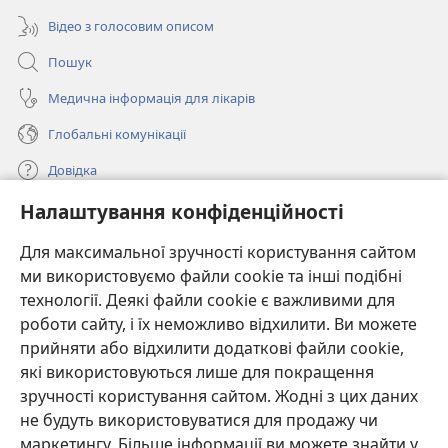
Відео з голосовим описом
Пошук
Медична інформація для лікарів
Глобальні комунікації
Довідка
Налаштування конфіденційності
Пожертви
(відкривається
у
Для максимальної зручності користування сайтом
новому
ми використовуємо файли cookie та інші подібні
ОНЛАЙН-БІБЛІОТЕКА Товариства «Вартова башта»™
(відкривається
вікні)
технології. Деякі файли cookie є важливими для
у
®
JW Hub
роботи сайту, і їх неможливо відхилити. Ви можете
новому
(відкривається
вікні)
прийняти або відхилити додаткові файли cookie,
у
®
JW Library
новому
які використовуються лише для покращення
вікні)
зручності користування сайтом. Жодні з цих даних
Watchtower Library
не будуть використовуватися для продажу чи
маркетингу. Більше інформації ви можете знайти у