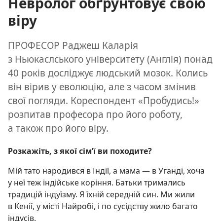
Невролог обґрунтовує свою
віру
ПРОФЕСОР Раджеш Каларія
з Ньюкаслського університету (Англія) понад
40 років досліджує людський мозок. Колись
він вірив у еволюцію, але з часом змінив
свої погляди. Кореспондент «Пробудись!»
розпитав професора про його роботу,
а також про його віру.
Розкажіть, з якої сім’ї ви походите?
Мій тато народився в Індії, а мама — в Уганді, хоча
у неї теж індійське коріння. Батьки тримались
традицій індуїзму. Я їхній середній син. Ми жили
в Кенії, у місті Найробі, і по сусідству жило багато
індусів.