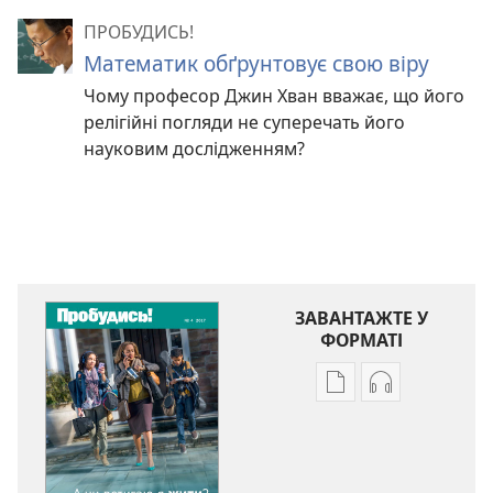
ПРОБУДИСЬ!
Математик обґрунтовує свою віру
Чому професор Джин Хван вважає, що його
релігійні погляди не суперечать його
науковим дослідженням?
ЗАВАНТАЖТЕ У
ФОРМАТІ
Параметри
Параметри
завантаження
завантаженн
публікацій
аудіо
ПРОБУДИСЬ!
ПРОБУДИСЬ!