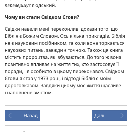
перевершує
людський.
Чому ви стали Свідком Єгови?
Свідки навели мені переконливі докази того, що
Біблія є Божим Словом. Ось кілька прикладів. Біблія
не є науковим посібником, та коли вона торкається
наукових питань, завжди є точною. Також ця книга
містить пророцтва, які збуваються. До того ж вона
позитивно впливає на життя тих, хто застосовує її
поради, і я особисто в цьому переконався. Свідком
Єгови я став у 1973 році, і відтоді Біблія є моїм
дороговказом. Завдяки цьому моє життя щасливе
і наповнене змістом.
Назад
Далі