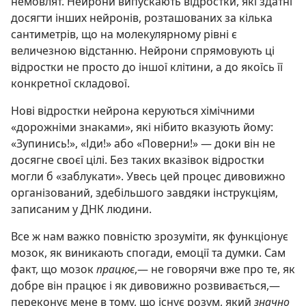
немовлят. Нейрони випускають відростки, які здатні
досягти інших нейронів, розташованих за кілька
сантиметрів, що на молекулярному рівні є
величезною відстанню. Нейрони спрямовують ці
відростки не просто до іншої клітини, а до якоїсь її
конкретної складової.
Нові відростки нейрона керуються хімічними
«дорожніми знаками», які нібито вказують йому:
«Зупинись!», «Іди!» або «Поверни!» — доки він не
досягне своєї цілі. Без таких вказівок відростки
могли б «заблукати». Увесь цей процес дивовижно
організований, здебільшого завдяки інструкціям,
записаним у ДНК людини.
Все ж нам важко повністю зрозуміти, як функціонує
мозок, як виникають спогади, емоції та думки. Сам
факт, що мозок
працює
,— не говорячи вже про те, як
добре він працює і як дивовижно розвивається,—
переконує мене в тому, що існує розум, який
значно