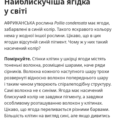
Найблискучіша ягідка
у світі
АФРИКАНСЬКА рослина
Pollia condensata
має ягоди,
забарвлені в синій колір. Такого яскравого кольору
нема у жодної іншої рослини. Цікаво, що в цих
ягодах відсутній синій пігмент. Чому ж у них такий
насичений колір?
Поміркуйте.
Стінки клітин у шкірці ягоди містять
тоненькі волокна, розміщені шарами, наче ряди
сірників. Волокна кожного наступного шару трохи
розвернуті відносно волокон попереднього шару
і таким чином утворюють спіралеподібну структуру.
Самі волокна не є синіми. Ягода має насичений
блискучий колір не завдяки пігменту, а завдяки
особливому розташуванню волокон у клітинах.
Цікаво, що ягода переливається різними барвами.
Більшість клітин на вигляд сині, але якщо дивитись