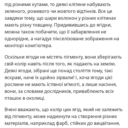
під різними кутами, то деякі клітини набувають
зеленого, рожевого чи жовтого відтінків. Все це
завдяки тому, що шари волокон у різних клітинах
мають різну товщину. Придивившись до ягідки,
можна також побачити, що її забарвлення не
однорідне, а нагадує пікселізоване зображення на
моніторі комп’ютера.
Оскільки ягоди не містять пігменту, вони зберігають
свій колір навіть після того, як падають на землю.
Деякі ягоди, зібрані ще понад століття тому, такі
яскраві, наче їх щойно зірвали! І, хоча ягоди цієї
рослини не мають їстівної м’якоті, а лише насіння,
вони, за словами дослідників, приваблюють всіх
пташок в околиці.
Вчені вважають, що колір цих ягід, який не залежить
від пігменту, може надихнути на створення різних
матеріалів, наприклад фарб, стійких до вицвітання,