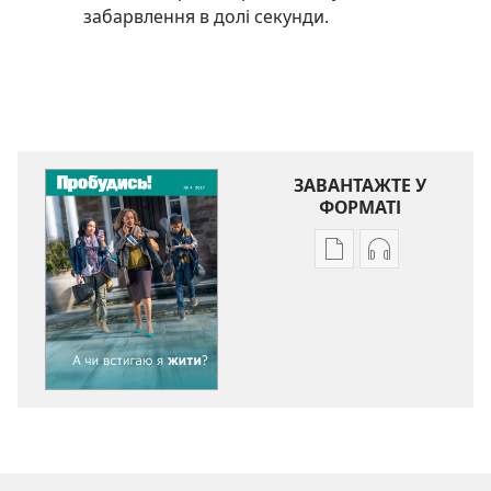
забарвлення в долі секунди.
ЗАВАНТАЖТЕ У
ФОРМАТІ
Параметри
Параметри
завантаження
завантаженн
публікацій
аудіо
ПРОБУДИСЬ!
ПРОБУДИСЬ!
А
А
чи
чи
встигаю
встигаю
я
я
жити?
жити?