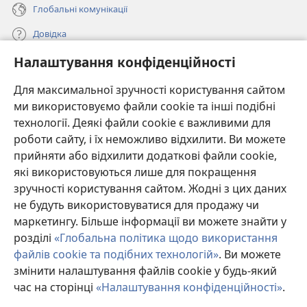
Глобальні комунікації
Довідка
Налаштування конфіденційності
Пожертви
(відкривається
у
Для максимальної зручності користування сайтом
новому
ми використовуємо файли cookie та інші подібні
ОНЛАЙН-БІБЛІОТЕКА Товариства «Вартова башта»™
(відкривається
вікні)
технології. Деякі файли cookie є важливими для
у
®
JW Hub
роботи сайту, і їх неможливо відхилити. Ви можете
новому
(відкривається
вікні)
прийняти або відхилити додаткові файли cookie,
у
®
JW Library
новому
які використовуються лише для покращення
вікні)
зручності користування сайтом. Жодні з цих даних
Watchtower Library
не будуть використовуватися для продажу чи
маркетингу. Більше інформації ви можете знайти у
розділі
«Глобальна політика щодо використання
файлів cookie та подібних технологій»
. Ви можете
змінити налаштування файлів cookie у будь-який
Copyright
© 2026 Watch Tower Bible and Tract Society of Pennsylvania.
УМОВИ ВИКОРИСТАННЯ
|
ПОЛІТИКА КОНФІДЕНЦІЙНОСТІ
|
час на сторінці
«Налаштування конфіденційності»
.
П
НАЛАШТУВАННЯ КОНФІДЕНЦІЙНОСТІ