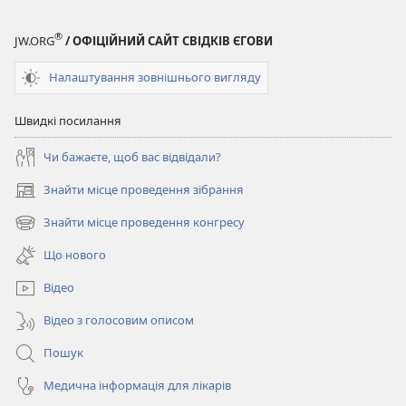
®
JW.ORG
/ ОФІЦІЙНИЙ САЙТ СВІДКІВ ЄГОВИ
Налаштування зовнішнього вигляду
Швидкі посилання
Чи бажаєте, щоб вас відвідали?
Знайти місце проведення зібрання
(відкривається
у
Знайти місце проведення конгресу
(відкривається
новому
у
вікні)
Що нового
новому
вікні)
Відео
Відео з голосовим описом
Пошук
Медична інформація для лікарів