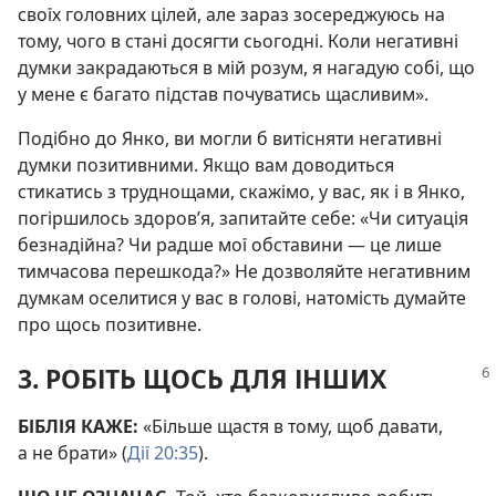
своїх головних цілей, але зараз зосереджуюсь на
тому, чого в стані досягти сьогодні. Коли негативні
думки закрадаються в мій розум, я нагадую собі, що
у мене є багато підстав почуватись щасливим».
Подібно до Янко, ви могли б витісняти негативні
думки позитивними. Якщо вам доводиться
стикатись з труднощами, скажімо, у вас, як і в Янко,
погіршилось здоров’я, запитайте себе: «Чи ситуація
безнадійна? Чи радше мої обставини — це лише
тимчасова перешкода?» Не дозволяйте негативним
думкам оселитися у вас в голові, натомість думайте
про щось позитивне.
3. РОБІТЬ ЩОСЬ ДЛЯ ІНШИХ
БІБЛІЯ КАЖЕ:
«Більше щастя в тому, щоб давати,
а не брати» (
Дії 20:35
).