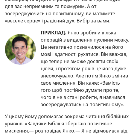
для вас неприємним та похмурим. А от
зосереджуючись на позитивному, ви матимете
«веселе серце» і радісний дух. Вибір за вами.
ПРИКЛАД.
Янко зробили кілька
операцій з видалення пухлини мозку.
Це негативно позначилося на його
мові і здатності рухатися. Він вважав,
що тепер не зможе досягти своїх
цілей, і протягом років це його дуже
знеохочувало. Але потім Янко змінив
своє мислення. Він каже: «Замість
того щоб постійно думати про те,
чого я не в стані робити, я навчився
зосереджуватись на позитивному».
У цьому йому допомагає зокрема читання біблійних
уривків. «Завдяки Біблії я зберігаю позитивне
мислення,— розповідає Янко.— Я не відмовився від