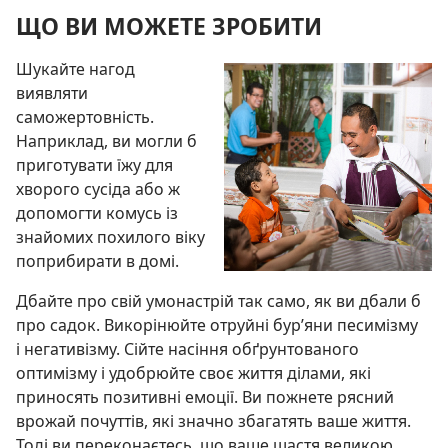
ЩО ВИ МОЖЕТЕ ЗРОБИТИ
Шукайте нагод
виявляти
саможертовність.
Наприклад, ви могли б
приготувати їжу для
хворого сусіда або ж
допомогти комусь із
знайомих похилого віку
поприбирати в домі.
Дбайте про свій умонастрій так само, як ви дбали б
про садок. Викорінюйте отруйні бур’яни песимізму
і негативізму. Сійте насіння обґрунтованого
оптимізму і удобрюйте своє життя ділами, які
приносять позитивні емоції. Ви пожнете рясний
врожай почуттів, які значно збагатять ваше життя.
Тоді ви переконаєтесь, що ваше щастя великою