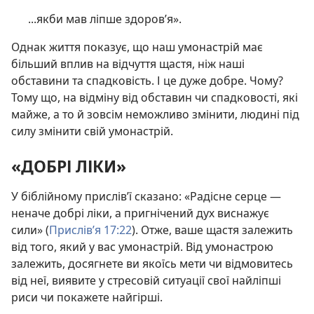
...якби мав ліпше здоров’я».
Однак життя показує, що наш умонастрій має
більший вплив на відчуття щастя, ніж наші
обставини та спадковість. І це дуже добре. Чому?
Тому що, на відміну від обставин чи спадковості, які
майже, а то й зовсім неможливо змінити, людині під
силу змінити свій умонастрій.
«ДОБРІ ЛІКИ»
У біблійному прислів’ї сказано: «Радісне серце —
неначе добрі ліки, а пригнічений дух виснажує
сили» (
Прислів’я 17:22
). Отже, ваше щастя залежить
від того, який у вас умонастрій. Від умонастрою
залежить, досягнете ви якоїсь мети чи відмовитесь
від неї, виявите у стресовій ситуації свої найліпші
риси чи покажете найгірші.