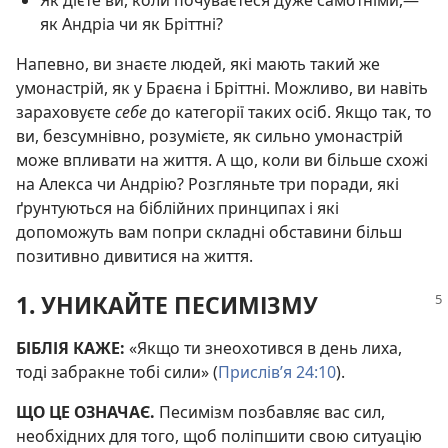
як Андріа чи як Бріттні?
Напевно, ви знаєте людей, які мають такий же
умонастрій, як у Браєна і Бріттні. Можливо, ви навіть
зараховуєте
себе
до категорії таких осіб. Якщо так, то
ви, безсумнівно, розумієте, як сильно умонастрій
може впливати на життя. А що, коли ви більше схожі
на Алекса чи Андрію? Розгляньте три поради, які
ґрунтуються на біблійних принципах і які
допоможуть вам попри складні обставини більш
позитивно дивитися на життя.
1. УНИКАЙТЕ ПЕСИМІЗМУ
БІБЛІЯ КАЖЕ:
«Якщо ти знеохотився в день лиха,
тоді забракне тобі сили» (
Прислів’я 24:10
).
ЩО ЦЕ ОЗНАЧАЄ.
Песимізм позбавляє вас сил,
необхідних для того, щоб поліпшити свою ситуацію