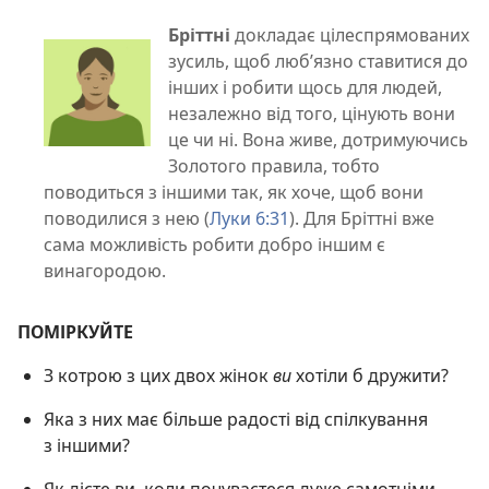
Бріттні
докладає цілеспрямованих
зусиль, щоб люб’язно ставитися до
інших і робити щось для людей,
незалежно від того, цінують вони
це чи ні. Вона живе, дотримуючись
Золотого правила, тобто
поводиться з іншими так, як хоче, щоб вони
поводилися з нею (
Луки 6:31
). Для Бріттні вже
сама можливість робити добро іншим є
винагородою.
ПОМІРКУЙТЕ
З котрою з цих двох жінок
ви
хотіли б дружити?
Яка з них має більше радості від спілкування
з іншими?
Як дієте ви, коли почуваєтеся дуже самотніми,—