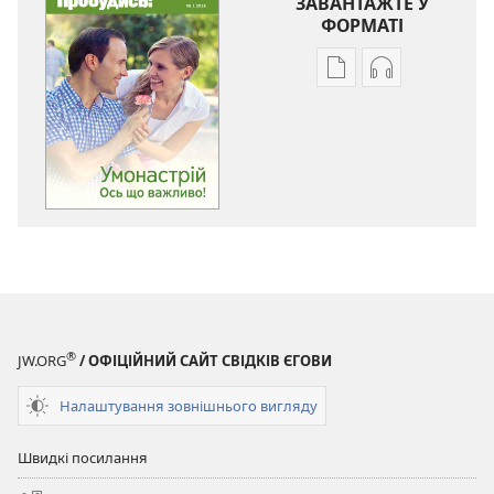
ЗАВАНТАЖТЕ У
ФОРМАТІ
Параметри
Параметри
завантаження
завантаженн
публікацій
аудіо
ПРОБУДИСЬ!
ПРОБУДИСЬ!
Умонастрій
Умонастрій
—
—
ось
ось
що
що
важливо!
важливо!
®
JW.ORG
/ ОФІЦІЙНИЙ САЙТ СВІДКІВ ЄГОВИ
Налаштування зовнішнього вигляду
Швидкі посилання