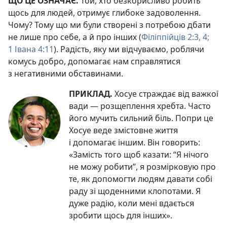
ЩО ЦЕ ОЗНАЧАЄ.
Той, хто безкорисливо робить
щось для людей, отримує глибоке задоволення.
Чому? Тому що ми були створені з потребою дбати
не лише про себе, а й про інших (
Філіппійців 2:3, 4;
1 Івана 4:11
). Радість, яку ми відчуваємо, роблячи
комусь добро, допомагає нам справлятися
з негативними обставинами.
ПРИКЛАД.
Хосуе страждає від важкої
вади — розщеплення хребта. Часто
його мучить сильний біль. Попри це
Хосуе веде змістовне життя
і допомагає іншим. Він говорить:
«Замість того щоб казати: “Я нічого
не можу робити”, я розмірковую про
те, як допомогти людям давати собі
раду зі щоденними клопотами. Я
дуже радію, коли мені вдається
зробити щось для інших».