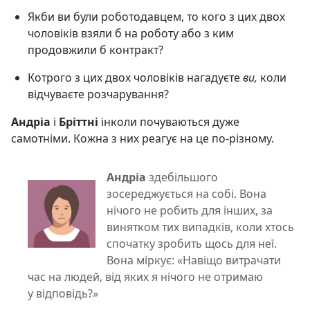
Якби ви були роботодавцем, то кого з цих двох
чоловіків взяли б на роботу або з ким
продовжили б контракт?
Котрого з цих двох чоловіків нагадуєте
ви,
коли
відчуваєте розчарування?
Андріа
і
Бріттні
інколи почуваються дуже
самотніми. Кожна з них реагує на це по-різному.
Андріа
здебільшого
зосереджується на собі. Вона
нічого не робить для інших, за
винятком тих випадків, коли хтось
спочатку зробить щось для неї.
Вона міркує: «Навіщо витрачати
час на людей, від яких я нічого не отримаю
у відповідь?»