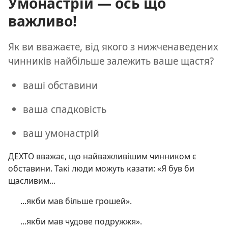
Умонастрій — ось що
важливо!
Як ви вважаєте, від якого з нижченаведених
чинників найбільше залежить ваше щастя?
ваші обставини
ваша спадковість
ваш умонастрій
ДЕХТО вважає, що найважливішим чинником є
обставини. Такі люди можуть казати: «Я був би
щасливим...
...якби мав більше грошей».
...якби мав чудове подружжя».