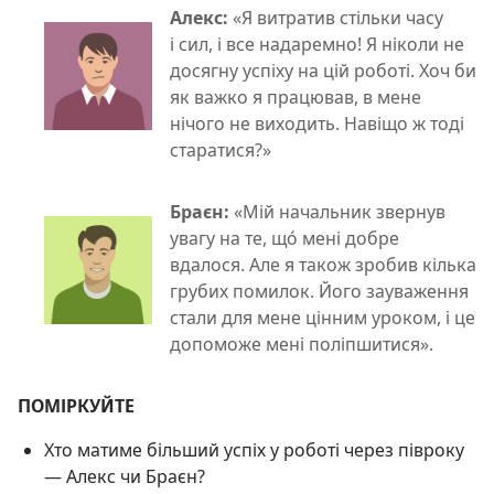
Алекс:
«Я витратив стільки часу
і сил, і все надаремно! Я ніколи не
досягну успіху на цій роботі. Хоч би
як важко я працював, в мене
нічого не виходить. Навіщо ж тоді
старатися?»
Браєн:
«Мій начальник звернув
увагу на те, що́ мені добре
вдалося. Але я також зробив кілька
грубих помилок. Його зауваження
стали для мене цінним уроком, і це
допоможе мені поліпшитися».
ПОМІРКУЙТЕ
Хто матиме більший успіх у роботі через півроку
— Алекс чи Браєн?