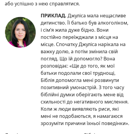
або успішно з нею справлятися.
ПРИКЛАД.
Джуліса мала нещасливе
дитинство. Її батько був алкоголіком,
і сім’я жила дуже бідно. Вони
постійно переїжджали з місця на
місце. Спочатку Джуліса нарікала на
важку долю, а потім змінила свій
погляд. Що їй допомогло? Вона
розповідає: «Ще до того, як мої
батьки подолали свої труднощі,
Біблія допомогла мені розвинути
позитивний умонастрій. З того часу
біблійні думки оберігають мене від
схильності до негативного мислення.
Коли ж люди виявляють риси, які
мені не подобаються, я намагаюся
зрозуміти причини їхньої поведінки».