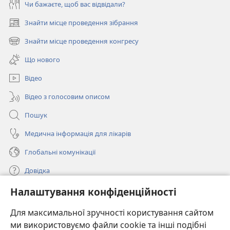
Чи бажаєте, щоб вас відвідали?
Знайти місце проведення зібрання
(відкривається
у
Знайти місце проведення конгресу
(відкривається
новому
у
вікні)
Що нового
новому
вікні)
Відео
Відео з голосовим описом
Пошук
Медична інформація для лікарів
Глобальні комунікації
Довідка
Налаштування конфіденційності
Пожертви
(відкривається
у
Для максимальної зручності користування сайтом
новому
ми використовуємо файли cookie та інші подібні
ОНЛАЙН-БІБЛІОТЕКА Товариства «Вартова башта»™
(відкривається
вікні)