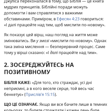
Джуліса переконалася в тому, що Біблія — це книга
мудрих принципів. Біблійні поради можуть
допомогти і вам справлятися з важкими
обставинами. Приміром, в
Ефесян 4:23
говориться:
«І далі працюйте над тим, щоб мислити по-новому».
Як показує цей вірш, наш погляд на життя може
змінюватись. Ви
у змозі
«мислити по-новому». Однак
така зміна мислення — безперервний процес. Саме
тому у вірші сказано: «І
далі
працюйте над тим».
2. ЗОСЕРЕДЖУЙТЕСЬ НА
ПОЗИТИВНОМУ
БІБЛІЯ КАЖЕ:
«Для того, хто страждає, усі дні
неприємні, а в кого веселе серце, той весь час
бенкетує» (
Прислів’я 15:15
).
ЩО ЦЕ ОЗНАЧАЄ.
Якщо ви все бачите лише в темних
кольорах, то будете страждати і кожен день буде