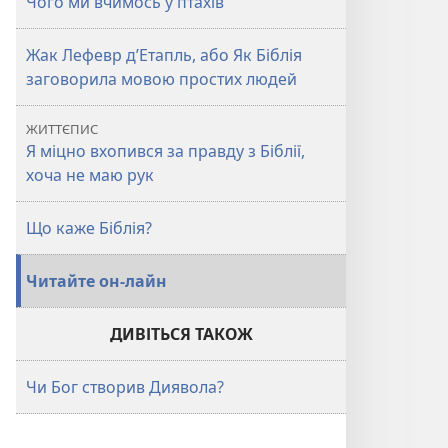
Чого ми вчимось у птахів
Жак Лефевр д’Етапль, або Як Біблія
заговорила мовою простих людей
ЖИТТЄПИС
Я міцно вхопився за правду з Біблії,
хоча не маю рук
Що каже Біблія?
Читайте он-лайн
ДИВІТЬСЯ ТАКОЖ
Чи Бог створив Диявола?