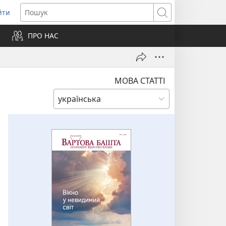
йти
ідкривається
Пошук
ПРО НАС
вому
ні)
МОВА СТАТТІ