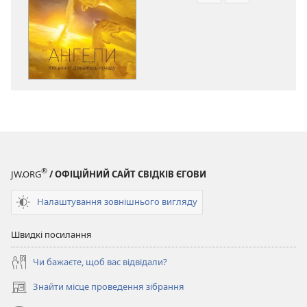
завантаження
завантаженн
публікацій
аудіо
ВАРТОВА
ВАРТОВА
БАШТА
БАШТА
Ангели.
Ангели.
Хто
Хто
вони?
вони?
Дізнайтесь
Дізнайтесь
правду
правду
®
JW.ORG
/ ОФІЦІЙНИЙ САЙТ СВІДКІВ ЄГОВИ
Налаштування зовнішнього вигляду
Швидкі посилання
Чи бажаєте, щоб вас відвідали?
Знайти місце проведення зібрання
(відкривається
у