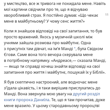
у мистецтво, все ж тривога не покидала мене. Навіть
мої картини свідчили про те, що я відчуваю
хворобливий
страх. Я постійно думав: «Що чекає
мене в майбутньому? У чому сенс життя?»
Коли я знайшов відповіді на свої запитання, то був
просто вражений. Якось у музичній школі між
учнями зайшла розмова про майбутнє. Одна
з присутніх там дівчат, на ім’я Манді
, була Свідком
a
Єгови. Саме вона того вечора скерувала мене
в потрібному напрямку. «Андреасе,— сказала Манді,
— якщо ти справді хочеш знайти відповіді на свої
запитання про життя і майбутнє, пошукай їх у Біблії».
Я був скептично настроєний, але водночас мене
з’їдала цікавість, і я таки вирішив прислухатись до
Манді. Вона звернула мою увагу на
другий розділ
книги пророка Даниїла
. Те, що я там прочитав, дуже
мене вразило. У цьому стародавньому пророцтві