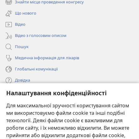
Знайти місце проведення конгресу
(відкривається
новому
у
вікні)
Що нового
новому
вікні)
Відео
Відео з голосовим описом
Пошук
Медична інформація для лікарів
Глобальні комунікації
Довідка
Налаштування конфіденційності
Пожертви
(відкривається
у
Для максимальної зручності користування сайтом
новому
ми використовуємо файли cookie та інші подібні
ОНЛАЙН-БІБЛІОТЕКА Товариства «Вартова башта»™
(відкривається
вікні)
технології. Деякі файли cookie є важливими для
у
®
JW Hub
роботи сайту, і їх неможливо відхилити. Ви можете
новому
(відкривається
вікні)
прийняти або відхилити додаткові файли cookie,
у