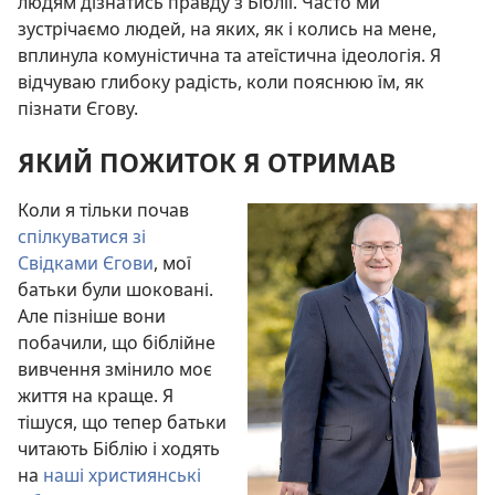
людям дізнатись правду з Біблії. Часто ми
зустрічаємо людей, на яких, як і колись на мене,
вплинула комуністична та атеїстична ідеологія. Я
відчуваю глибоку радість, коли пояснюю їм, як
пізнати Єгову.
ЯКИЙ ПОЖИТОК Я ОТРИМАВ
Коли я тільки почав
спілкуватися зі
Свідками Єгови
, мої
батьки були шоковані.
Але пізніше вони
побачили, що біблійне
вивчення змінило моє
життя на краще. Я
тішуся, що тепер батьки
читають Біблію і ходять
на
наші християнські