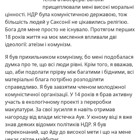
прищеплювали мені високі моральні
цінності. НДР була комуністичною державою, тож
більшість людей у Саксонії не цікавились релігією.
Бога для мене просто не існувало. Протягом перших
18 років життя на моє мислення впливали дві
ідеології: атеїзм і комунізм.
Я був прихильником комунізму, бо мені подобалася
думка про те, що всі люди рівні. Крім того, я вважав,
що, аби подолати прірву між багатими і бідними, всі
матеріальні блага потрібно розподіляти
справедливо. Я був завзятим членом молодіжної
комуністичної організації. У 14 років я брав активну
участь в екологічному проекті з переробки
макулатури. За свої зусилля я навіть отримав
нагороду від влади містечка Ауе. У юному віці я вже
знав деяких відомих політиків НДР. Я був
переконаний, що йду до високої мети і що на мене
чекає світле майбутнє.