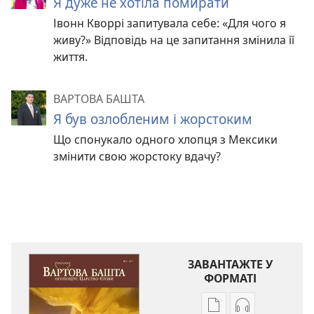
Я дуже не хотіла помирати
Івонн Кворрі запитувала себе: «Для чого я
живу?» Відповідь на це запитання змінила її
життя.
ВАРТОВА БАШТА
Я був озлобленим і жорстоким
Що спонукало одного хлопця з Мексики
змінити свою жорстоку вдачу?
ЗАВАНТАЖТЕ У
ФОРМАТІ
Параметри
Параметри