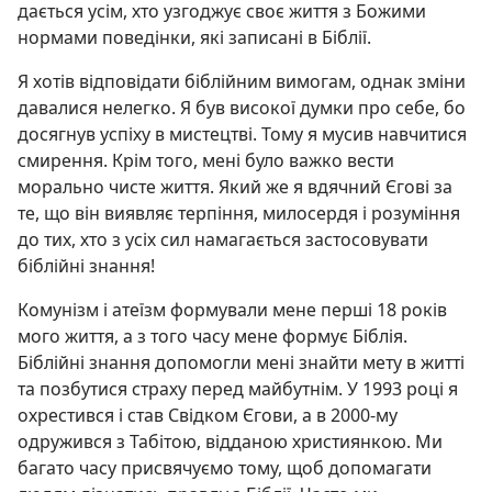
дається усім, хто узгоджує своє життя з Божими
нормами поведінки, які записані в Біблії.
Я хотів відповідати біблійним вимогам, однак зміни
давалися нелегко. Я був високої думки про себе, бо
досягнув успіху в мистецтві. Тому я мусив навчитися
смирення. Крім того, мені було важко вести
морально чисте життя. Який же я вдячний Єгові за
те, що він виявляє терпіння, милосердя і розуміння
до тих, хто з усіх сил намагається застосовувати
біблійні знання!
Комунізм і атеїзм формували мене перші 18 років
мого життя, а з того часу мене формує Біблія.
Біблійні знання допомогли мені знайти мету в житті
та позбутися страху перед майбутнім. У 1993 році я
охрестився і став Свідком Єгови, а в 2000-му
одружився з Табітою, відданою християнкою. Ми
багато часу присвячуємо тому, щоб допомагати