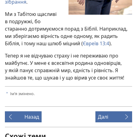
зібрання
.
Ми з Табітою щасливі
в подружжі, бо
старанно дотримуємося порад з Біблії. Наприклад,
ми зберігаємо вірність одне одному, як радить
Біблія, і тому наш шлюб міцний (
Євреїв 13:4
).
Тепер я не відчуваю страху і не переживаю про
майбутнє. У мене є всесвітня родина одновірців,
у якій панує справжній мир, єдність і рівність. Я
знайшов те, що шукав і у що вірив усе своє життя!
Ім’я змінено.
a
Назад
Далі
Схожі теми