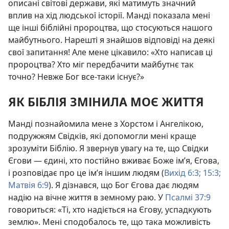
описані світові держави, які матимуть значний
вплив на хід людської історії. Манді показала мені
ще інші біблійні пророцтва, що стосуються нашого
майбутнього. Нарешті я знайшов відповіді на деякі
свої запитання! Але мене цікавило: «Хто написав ці
пророцтва? Хто міг передбачити майбутнє так
точно? Невже Бог все-таки існує?»
ЯК БІБЛІЯ ЗМІНИЛА МОЄ ЖИТТЯ
Манді познайомила мене з Хорстом і Ангелікою,
подружжям Свідків, які допомогли мені краще
зрозуміти Біблію. Я звернув увагу на те, що Свідки
Єгови — єдині, хто постійно вживає Боже ім’я, Єгова,
і розповідає про це ім’я іншим людям (
Вихід 6:3;
15:3;
Матвія 6:9
). Я дізнався, що Бог Єгова дає людям
надію на вічне життя в земному раю. У
Псалмі 37:9
говориться: «Ті, хто надіється на Єгову, успадкують
землю». Мені сподобалось те, що така можливість