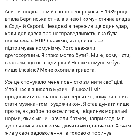
Але несподівано мій світ перевернувся. У 1989 році
впала Берлінська стіна, а з нею і комуністична влада
в Східній Європі. Невдовзі я пережив ще один удар,
коли довідався про несправедливість, яка була
поширена в НДР. Скажімо, якщо хтось не
підтримував комунізму, його вважали
другосортним. Як таке могло бути?! Ми ж, комуністи,
вважали, що всі люди рівні! Невже комунізм був
лише ілюзією? Мене охопила тривога.
Усе це спонукало мене повністю змінити свої цілі.
У той час я вчився в музичній школі і міг
продовжити навчання в університеті, тому вирішив
стати музикантом і художником. Я став думати лише
про те, як добре повеселитися, і відкинув моральні
норми, яких мене навчали батьки, наприклад, міг
зустрічатися з кількома дівчатами одночасно. Хоча я
жив у своє задоволення і з головою поринув