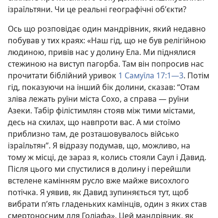
ізраїльтяни. Чи це реальні географічні об’єкти?
Ось що розповідає один мандрівник, який недавно
побував у тих краях: «Наш гід, що не був релігійною
людиною, привів нас у долину Ела. Ми піднялися
стежиною на виступ пагорба. Там він попросив нас
прочитати біблійний уривок
1 Самуїла 17:1—3
. Потім
гід, показуючи на інший бік долини, сказав: “Отам
зліва лежать руїни міста Сохо, а справа — руїни
Азеки. Табір філістимлян стояв між тими містами,
десь на схилах, що навпроти вас. А ми стоїмо
приблизно там, де розташовувалось військо
ізраїльтян”. Я відразу подумав, що, можливо, на
тому ж місці, де зараз я, колись стояли Саул і Давид.
Після цього ми спустилися в долину і перейшли
встелене камінням русло вже майже висохлого
потічка. Я уявив, як Давид зупиняється тут, щоб
вибрати п’ять гладеньких камінців, один з яких став
смертоносним для Голіафа». Цей мандрівник, як