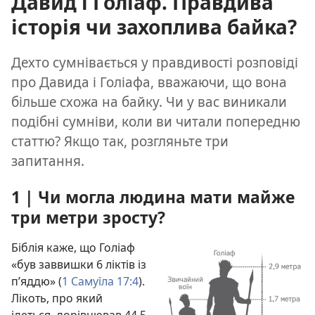
Давид і Голіаф. Правдива
історія чи захоплива байка?
Дехто сумнівається у правдивості розповіді
про Давида і Голіафа, вважаючи, що вона
більше схожа на байку. Чи у вас виникали
подібні сумніви, коли ви читали попередню
статтю? Якщо так, розгляньте три
запитання.
1 | Чи могла людина мати майже
три метри зросту?
Біблія каже, що Голіаф
«був заввишки 6 ліктів із
п’яддю» (
1 Самуїла 17:4
).
Лікоть, про який