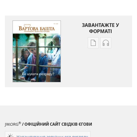
ЗАВАНТАЖТЕ У
ФОРМАТІ
Параметри
Параметри
завантаження
завантаженн
публікацій
аудіо
ВАРТОВА
ВАРТОВА
БАШТА
БАШТА
Де
Де
шукати
шукати
розраду?
розраду?
®
JW.ORG
/ ОФІЦІЙНИЙ САЙТ СВІДКІВ ЄГОВИ
Налаштування зовнішнього вигляду