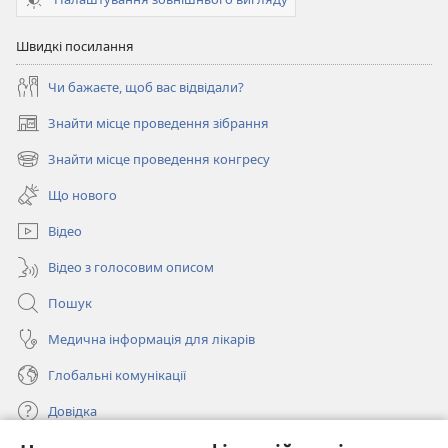
Швидкі посилання
Чи бажаєте, щоб вас відвідали?
Знайти місце проведення зібрання
(відкривається
у
Знайти місце проведення конгресу
(відкривається
новому
у
вікні)
Що нового
новому
вікні)
Відео
Відео з голосовим описом
Пошук
Медична інформація для лікарів
Глобальні комунікації
Довідка