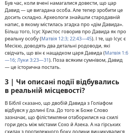
Був час, коли вчені намагалися довести, що цар
Давид — це вигадана особа. Але тепер зробити це
досить складно. Археологи знайшли стародавній
напис, в якому містилась згадка про «дім Давида».
Більш того, Ісус Христос говорив про Давида як про
реальну особу (
Матвія 12:3;
22:43—45
). І те, що Ісус є
Месією, доводять два детальні родоводи, які
свідчать, що він є нащадком царя Давида (
Матвія 1:6
—16;
Луки 3:23—31
). Поза всяким сумнівом, Давид
— це історична постать.
3 | Чи описані події відбувались
в реальній місцевості?
В Біблії сказано, що двобій Давида з Голіафом
відбувся у долині Ела. До того ж Боже Слово
зазначає, що філістимляни отаборилися на схилі
гори десь між містами Сохо й Азека. А на гірських
схилах з протилежного боку долини вишикувалися