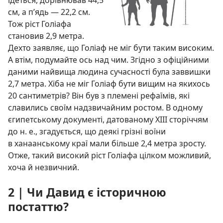
ідеться, дорівнював 44,5
см, а п’ядь — 22,2 см.
Тож ріст Голіафа
становив 2,9 метра.
Дехто заявляє, що Голіаф не міг бути таким високим.
А втім, подумайте ось над чим. Згідно з офіційними
даними найвища людина сучасності була заввишки
2,7 метра. Хіба не міг Голіаф бути вищим на якихось
20 сантиметрів? Він був з племені рефаїмів, які
славились своїм надзвичайним ростом. В одному
єгипетському документі, датованому XIII сторіччям
до н. е., згадується, що деякі грізні воїни
в ханаанському краї мали більше 2,4 метра зросту.
Отже, такий високий ріст Голіафа цілком можливий,
хоча й незвичний.
2 | Чи Давид є історичною
постаттю?