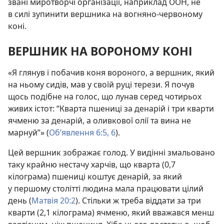
звані миротворчі організації, наприклад ООН, не
в силі зупинити вершника на вогняно-червоному
коні.
ВЕРШНИК НА ВОРОНОМУ КОНІ
«Я глянув і побачив коня вороного, а вершник, який
на ньому сидів, мав у своїй руці терези. Я почув
щось подібне на голос, що лунав серед чотирьох
живих істот: “Кварта пшениці за денарій і три кварти
ячменю за денарій, а оливкової олії та вина не
марнуй”» (
Об’явлення 6:5, 6
).
Цей вершник зображає голод. У видінні змальовано
таку крайню нестачу харчів, що кварта (0,7
кілограма) пшениці коштує денарій, за який
у першому столітті людина мала працювати цілий
день (
Матвія 20:2
). Стільки ж треба віддати за три
кварти (2,1 кілограма) ячменю, який вважався менш