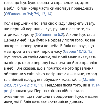
того, що Ісус буде воювати справедливо, адже
в Біблії білий колір часто символізує праведність
(
Об’явлення 3:4;
7:9,
13, 14
).
Коли вершники почали свою їзду? Зверніть увагу,
що перший вершник, Ісус, рушив після того, як
отримав корону (
Об’явлення 6:2
). А коли Ісус став
Царем у небі? Це було не одразу після того, як він
воскрес і повернувся до неба. Біблія показує, що
мав пройти певний період часу (
Євреїв 10:12, 13
).
Ісус пояснив своїм учням, які події мали вказувати
на кінець цього періоду і на початок його правління
в небі. Він сказав, що з початком його правління
обставини у світі різко погіршаться — війни, голод
та епідемії набудуть небувалих масштабів (
Матвія
24:3,
7;
Луки 21:10, 11
). Невдовзі після того, як в
1914
році
спалахнула Перша світова війна, стало
очевидним, що прийшли передречені Ісусом важкі
часи, які Біблія називає «останніми днями»