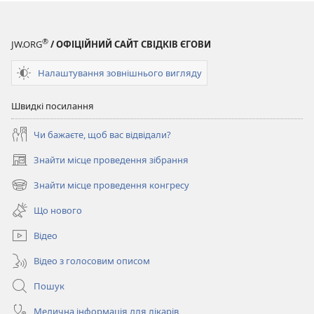
®
JW.ORG
/ ОФІЦІЙНИЙ САЙТ СВІДКІВ ЄГОВИ
Налаштування зовнішнього вигляду
Швидкі посилання
Чи бажаєте, щоб вас відвідали?
Знайти місце проведення зібрання
(відкривається
у
Знайти місце проведення конгресу
(відкривається
новому
у
вікні)
Що нового
новому
вікні)
Відео
Відео з голосовим описом
Пошук
Медична інформація для лікарів