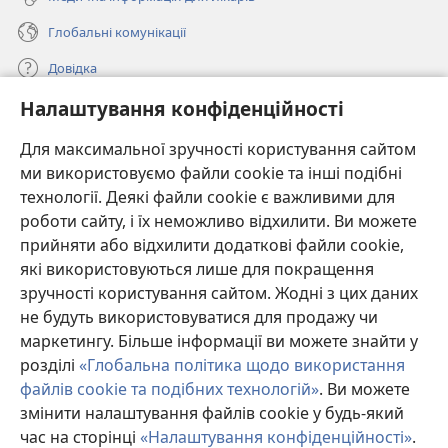
Глобальні комунікації
Довідка
Налаштування конфіденційності
Пожертви
(відкривається
у
Для максимальної зручності користування сайтом
новому
ми використовуємо файли cookie та інші подібні
ОНЛАЙН-БІБЛІОТЕКА Товариства «Вартова башта»™
(відкривається
вікні)
технології. Деякі файли cookie є важливими для
у
®
JW Hub
роботи сайту, і їх неможливо відхилити. Ви можете
новому
(відкривається
вікні)
прийняти або відхилити додаткові файли cookie,
у
®
JW Library
новому
які використовуються лише для покращення
вікні)
зручності користування сайтом. Жодні з цих даних
Watchtower Library
не будуть використовуватися для продажу чи
маркетингу. Більше інформації ви можете знайти у
розділі
«Глобальна політика щодо використання
файлів cookie та подібних технологій»
. Ви можете
змінити налаштування файлів cookie у будь-який
Copyright
© 2026 Watch Tower Bible and Tract Society of Pennsylvania.
УМОВИ ВИКОРИСТАННЯ
|
ПОЛІТИКА КОНФІДЕНЦІЙНОСТІ
|
час на сторінці
«Налаштування конфіденційності»
.