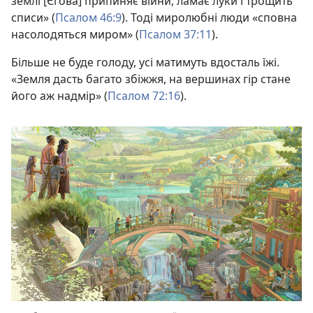
землі [Єгова] припиняє війни, ламає луки і трощить
списи» (
Псалом 46:9
). Тоді миролюбні люди «сповна
насолодяться миром» (
Псалом 37:11
).
Більше не буде голоду, усі матимуть вдосталь їжі.
«Земля дасть багато збіжжя, на вершинах гір стане
його аж надмір» (
Псалом 72:16
).