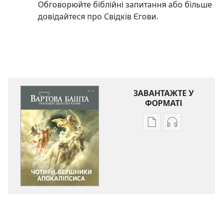
Обговорюйте біблійні запитання або більше
довідайтеся про Свідків Єгови.
ЗАВАНТАЖТЕ У
ФОРМАТІ
Параметри
Параметри
завантаження
завантаженн
публікацій
аудіо
ВАРТОВА
ВАРТОВА
БАШТА
БАШТА
Чотири
Чотири
вершники
вершники
Апокаліпсиса
Апокаліпсис