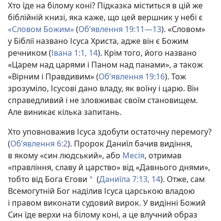
Хто їде на білому коні? Підказка міститься в цій же
біблійній книзі, яка каже, що цей вершник у небі є
«Словом Божим»
(
Об’явлення 19:11—13
). «Словом»
у Біблії названо Ісуса Христа, адже він є Божим
речником (
Івана 1:1,
14
). Крім того, його названо
«Царем над царями і Паном над панами», а також
«Вірним і Правдивим» (
Об’явлення 19:16
). Тож
зрозуміло, Ісусові дано владу, як воїну і царю. Він
справедливий і не зловживає своїм становищем.
Але виникає кілька запитань.
Хто уповноважив Ісуса здобути остаточну перемогу?
(
Об’явлення 6:2
). Пророк Даниїл бачив видіння,
в якому «син людський», або
Месія
, отримав
«правління, славу й царство» від «Давнього днями»,
тобто від Бога Єгови
(
Даниїла 7:13, 14
). Отже, сам
a
Всемогутній Бог наділив Ісуса царською владою
і правом виконати судовий вирок. У видінні Божий
Син їде верхи на білому коні, а це влучний образ