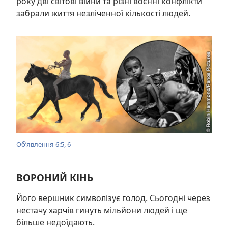
року дві світові війни та різні воєнні конфлікти
забрали життя незліченної кількості людей.
Об’явлення 6:5, 6
ВОРОНИЙ КІНЬ
Його вершник символізує голод. Сьогодні через
нестачу харчів гинуть мільйони людей і ще
більше недоїдають.