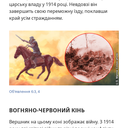
царську владу у 1914 році. Невдовзі він
завершить свою переможну їзду, поклавши
край усім стражданням.
Об’явлення 6:3, 4
ВОГНЯНО-ЧЕРВОНИЙ КІНЬ
Вершник на цьому коні зображає війну. З 1914