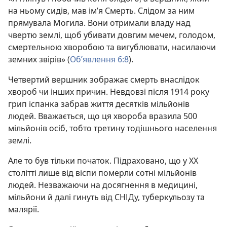
на ньому сидів, мав ім’я Смерть. Слідом за ним
прямувала Могила. Вони отримали владу над
чвертю землі, щоб убивати довгим мечем, голодом,
смертельною хворобою та вигублювати, насилаючи
земних звірів» (
Об’явлення 6:8
).
Четвертий вершник зображає смерть внаслідок
хвороб чи інших причин. Невдовзі після 1914 року
грип іспанка забрав життя десятків мільйонів
людей. Вважається, що ця хвороба вразила 500
мільйонів осіб, тобто третину тодішнього населення
землі.
Але то був тільки початок. Підраховано, що у XX
столітті лише від віспи померли сотні мільйонів
людей. Незважаючи на досягнення в медицині,
мільйони й далі гинуть від СНІДу, туберкульозу та
малярії.