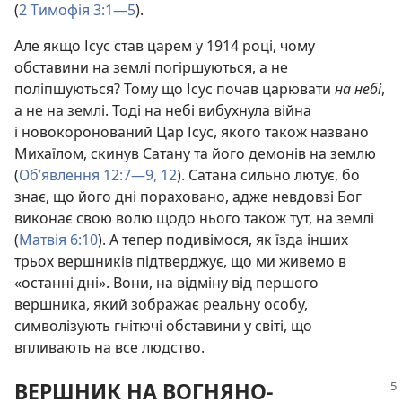
(
2 Тимофія 3:1—5
).
Але якщо Ісус став царем у 1914 році, чому
обставини на землі погіршуються, а не
поліпшуються? Тому що Ісус почав царювати
на небі
,
а не на землі. Тоді на небі вибухнула війна
і новокоронований Цар Ісус, якого також названо
Михаїлом, скинув Сатану та його демонів на землю
(
Об’явлення 12:7—9,
12
). Сатана сильно лютує, бо
знає, що його дні пораховано, адже невдовзі Бог
виконає свою волю щодо нього також тут, на землі
(
Матвія 6:10
). А тепер подивімося, як їзда інших
трьох вершників підтверджує, що ми живемо в
«останні дні». Вони, на відміну від першого
вершника, який зображає реальну особу,
символізують гнітючі обставини у світі, що
впливають на все людство.
ВЕРШНИК НА ВОГНЯНО-