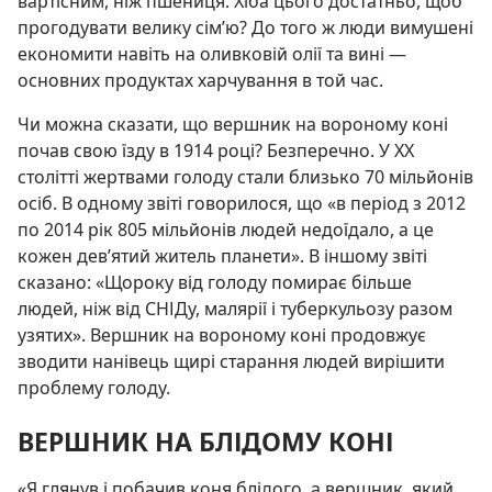
вартісним, ніж пшениця. Хіба цього достатньо, щоб
прогодувати велику сім’ю? До того ж люди вимушені
економити навіть на оливковій олії та вині —
основних продуктах харчування в той час.
Чи можна сказати, що вершник на вороному коні
почав свою їзду в 1914 році? Безперечно. У XX
столітті жертвами голоду стали близько 70 мільйонів
осіб. В одному звіті говорилося, що «в період з 2012
по 2014 рік 805 мільйонів людей недоїдало, а це
кожен дев’ятий житель планети». В іншому звіті
сказано: «Щороку від голоду помирає більше
людей, ніж від СНІДу, малярії і туберкульозу разом
узятих». Вершник на вороному коні продовжує
зводити нанівець щирі старання людей вирішити
проблему голоду.
ВЕРШНИК НА БЛІДОМУ КОНІ
«Я глянув і побачив коня блідого, а вершник, який