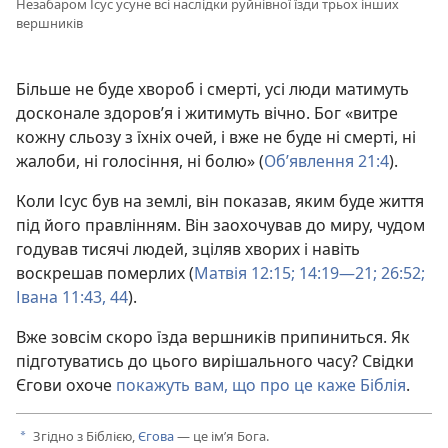
Незабаром Ісус усуне всі наслідки руйнівної їзди трьох інших
вершників
Більше не буде хвороб і смерті, усі люди матимуть
досконале здоров’я і житимуть вічно. Бог «витре
кожну сльозу з їхніх очей, і вже не буде ні смерті, ні
жалоби, ні голосіння, ні болю» (
Об’явлення 21:4
).
Коли Ісус був на землі, він показав, яким буде життя
під його правлінням. Він заохочував до миру, чудом
годував тисячі людей, зціляв хворих і навіть
воскрешав померлих (
Матвія 12:15;
14:19—21;
26:52;
Івана 11:43, 44
).
Вже зовсім скоро їзда вершників припиниться. Як
підготуватись до цього вирішального часу? Свідки
Єгови охоче
покажуть вам, що про це каже Біблія
.
Згідно з Біблією,
Єгова
— це ім’я Бога.
a