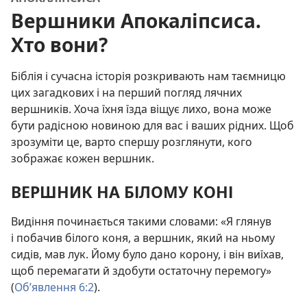
Вершники Апокаліпсиса.
Хто вони?
Біблія і сучасна історія розкривають нам таємницю
цих загадкових і на перший погляд лячних
вершників. Хоча їхня їзда віщує лихо, вона може
бути радісною новиною для вас і ваших рідних. Щоб
зрозуміти це, варто спершу розглянути, кого
зображає кожен вершник.
ВЕРШНИК НА БІЛОМУ КОНІ
Видіння починається такими словами: «Я глянув
і побачив білого коня, а вершник, який на ньому
сидів, мав лук. Йому було дано корону, і він виїхав,
щоб перемагати й здобути остаточну перемогу»
(
Об’явлення 6:2
).