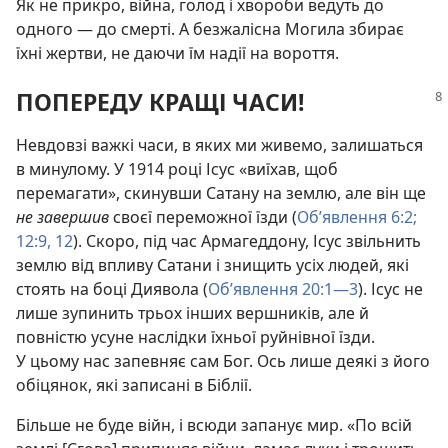
Як не прикро, війна, голод і хвороби ведуть до
одного — до смерті. А безжалісна Могила збирає
їхні жертви, не даючи їм надії на вороття.
ПОПЕРЕДУ КРАЩІ ЧАСИ!
Невдовзі важкі часи, в яких ми живемо, залишаться
в минулому. У 1914 році Ісус «виїхав, щоб
перемагати», скинувши Сатану на землю, але він ще
не завершив
своєї переможної їзди (
Об’явлення 6:2;
12:9,
12
). Скоро, під час Армагеддону, Ісус звільнить
землю від впливу Сатани і знищить усіх людей, які
стоять на боці Диявола (
Об’явлення 20:1—3
). Ісус не
лише зупинить трьох інших вершників, але й
повністю усуне наслідки їхньої руйнівної їзди.
У цьому нас запевняє сам Бог. Ось лише деякі з його
обіцянок, які записані в Біблії.
Більше не буде війн, і всюди запанує мир. «По всій