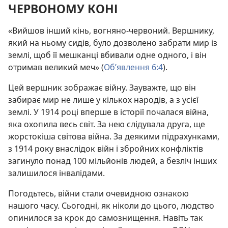
ЧЕРВОНОМУ КОНІ
«Вийшов інший кінь, вогняно-червоний. Вершнику,
який на ньому сидів, було дозволено забрати мир із
землі, щоб її мешканці вбивали одне одного, і він
отримав великий меч» (
Об’явлення 6:4
).
Цей вершник зображає війну. Зауважте, що він
забирає мир не лише у кількох народів, а з усієї
землі. У 1914 році вперше в історії почалася війна,
яка охопила весь світ. За нею слідувала друга, ще
жорстокіша світова війна. За деякими підрахунками,
з 1914 року внаслідок війн і збройних конфліктів
загинуло понад 100 мільйонів людей, а безліч інших
залишилося інвалідами.
Погодьтесь, війни стали очевидною ознакою
нашого часу. Сьогодні, як ніколи до цього, людство
опинилося за крок до самознищення. Навіть так