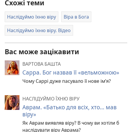
Схожі теми
Наслідуймо їхню віру
Віра в Бога
Наслідуймо їхню віру. Відео
Вас може зацікавити
ВАРТОВА БАШТА
Сарра. Бог назвав її «вельможною»
Чому Саррі дуже пасувало її нове ім’я?
НАСЛІДУЙМО ЇХНЮ ВІРУ
Аврам. «Батько для всіх, хто... мав
віру»
Як Аврам виявляв віру? В чому ви хотіли б
наслідувати віру Аврама?