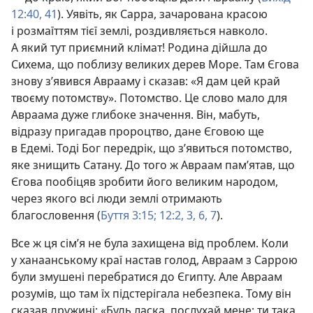
12:40, 41
). Уявіть, як Сарра, зачарована красою
і розмаїттям тієї землі, роздивляється навколо.
А який тут приємний клімат! Родина дійшла до
Сихема, що поблизу великих дерев Море. Там Єгова
знову з’явився Аврааму і сказав: «Я дам цей край
твоєму потомству». Потомство. Це слово мало для
Авраама дуже глибоке значення. Він, мабуть,
відразу пригадав пророцтво, дане Єговою ще
в Едемі. Тоді Бог передрік, що з’явиться потомство,
яке знищить Сатану. До того ж Авраам пам’ятав, що
Єгова пообіцяв зробити його великим народом,
через якого всі люди землі отримають
благословення (
Буття 3:15;
12:2, 3,
6, 7
).
Все ж ця сім’я не була захищена від проблем. Коли
у ханаанському краї настав голод, Авраам з Саррою
були змушені перебратися до Єгипту. Але Авраам
розумів, що там їх підстерігала небезпека. Тому він
сказав дружині: «Будь ласка, послухай мене: ти така