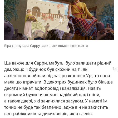
Віра спонукала Сарру залишити комфортне життя
Ще важче для Сарри, мабуть, було залишати рідний
дім. Якщо її будинок був схожий на ті,
які
археологи знайшли під час розкопок в Урі, то вона
мала що втрачати. В декотрих будинках було більше
десяти кімнат, водопровід і каналізація. Навіть
скромний будиночок мав надійний дах і стіни,
а також двері, які зачинялися засувом. У наметі їм
точно не буде так безпечно, адже він не захистить
від грабіжників та диких звірів, як-от левів,