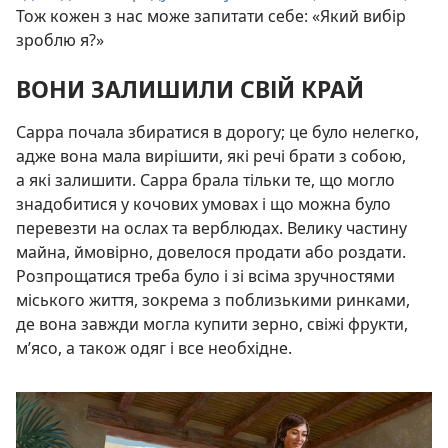
Тож кожен з нас може запитати себе: «Який вибір
зроблю я?»
ВОНИ ЗАЛИШИЛИ СВІЙ КРАЙ
Сарра почала збиратися в дорогу; це було нелегко,
адже вона мала вирішити, які речі брати з собою,
а які залишити. Сарра брала тільки те, що могло
знадобитися у кочових умовах і що можна було
перевезти на ослах та верблюдах. Велику частину
майна, ймовірно, довелося продати або роздати.
Розпрощатися треба було і зі всіма зручностями
міського життя, зокрема з поблизькими ринками,
де вона завжди могла купити зерно, свіжі фрукти,
м’ясо, а також одяг і все необхідне.