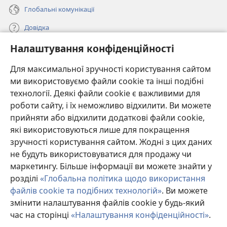
Глобальні комунікації
Довідка
Налаштування конфіденційності
Пожертви
(відкривається
у
Для максимальної зручності користування сайтом
новому
ми використовуємо файли cookie та інші подібні
ОНЛАЙН-БІБЛІОТЕКА Товариства «Вартова башта»™
(відкривається
вікні)
технології. Деякі файли cookie є важливими для
у
®
JW Hub
роботи сайту, і їх неможливо відхилити. Ви можете
новому
(відкривається
вікні)
прийняти або відхилити додаткові файли cookie,
у
®
JW Library
новому
які використовуються лише для покращення
вікні)
зручності користування сайтом. Жодні з цих даних
Watchtower Library
не будуть використовуватися для продажу чи
маркетингу. Більше інформації ви можете знайти у
розділі
«Глобальна політика щодо використання
файлів cookie та подібних технологій»
. Ви можете
Copyright
© 2026 Watch Tower Bible and Tract Society of Pennsylvania.
змінити налаштування файлів cookie у будь-який
УМОВИ ВИКОРИСТАННЯ
|
ПОЛІТИКА КОНФІДЕНЦІЙНОСТІ
|
час на сторінці
«Налаштування конфіденційності»
.
П
НАЛАШТУВАННЯ КОНФІДЕНЦІЙНОСТІ