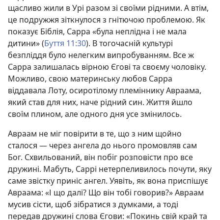
щасливо жили в Урі разом зі своїми рідними. А втім,
це подружжя зіткнулося з гнітючою проблемою. Як
показує Біблія, Сарра «була неплідна і не мала
дитини» (
Буття 11:30
). В тогочасній культурі
безпліддя було нелегким випробуванням. Все ж
Сарра залишалась вірною Єгові та своєму чоловіку.
Можливо, свою материнську любов Сарра
віддавала Лоту, осиротілому племіннику Авраама,
який став для них, наче рідний син. Життя йшло
своїм плином, але одного дня усе змінилось.
Авраам не міг повірити в те, що з ним щойно
сталося — через ангела до нього промовляв сам
Бог. Схвильований, він побіг розповісти про все
дружині. Мабуть, Саррі нетерпеливилось почути, яку
саме звістку приніс ангел. Уявіть, як вона приспішує
Авраама: «І що далі? Що він тобі говорив?» Авраам
мусив сісти, щоб зібратися з думками, а тоді
передав дружині слова Єгови: «Покинь свій край та