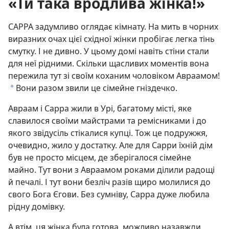
«Ти така вродлива жінка!»
САРРА задумливо оглядає кімнату. На мить в чорних
виразних очах цієї східної жінки пробігає легка тінь
смутку. І не дивно. У цьому домі навіть стіни стали
для неї рідними. Скільки щасливих моментів вона
пережила тут зі своїм коханим чоловіком Авраамом!
Вони разом звили це сімейне гніздечко.
a
Авраам і Сарра жили в Урі, багатому місті, яке
славилося своїми майстрами та ремісниками і до
якого звідусіль стікалися купці. Тож це подружжя,
очевидно, жило у достатку. Але для Сарри їхній дім
був не просто місцем, де зберігалося сімейне
майно. Тут вони з Авраамом роками ділили радощі
й печалі. І тут вони безліч разів щиро молилися до
свого Бога Єгови. Без сумніву, Сарра дуже любила
рідну домівку.
А втім, ця жінка була готова, можливо назавжди,