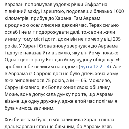
Караван попрямував уздовж річки Євфрат на
північний захід, і зрештою, подолавши близько 1000
кілометрів, прибув до Харана. Там Авраам
з родиною оселилися на деякий час. Терах сильно
ослаб і не міг подорожувати далі, тож вони жили
з ним у тому місті доти, доки він не помер у віці 205
років. У Харані Єгова знову звернувся до Авраама
і вдруге наказав йти в землю, яку він йому покаже.
Однак цього разу Бог дав йому чудову обіцянку: «Я
зроблю тебе великим народом» (
Буття 12:2—4
). Але
в Авраама із Саррою досі не було дітей, хоча йому
вже виповнилося 75 років, а їй — 65. Можливо,
Сарру цікавило, як Бог виконає свою обіцянку.
Може, вона допускала думку про те, що Авраам
візьме ще одну дружину, адже в той час полігамія
була чимось звичним.
Хоч би як там було, сім’я залишила Харан і пішла
далі. Караван став ще більшим, бо Авраам взяв