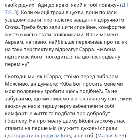
своїх рідних і йди до краю, який я тобі покажу» (
Дії
7:2, 3
). Коли емоції трохи вщухли, вони почали
усвідомлювати, яке нелегке завдання доручив їм
Єгова. Треба було залишити спокійне, комфортне
життя в місті і стати кочівниками. В той момент
Авраам, напевно, найбільше переживав про те, як
на таку перспективу відреагує Сарра. Чи вона
підтримає його і погодиться на цю несподівану
переміну?
Сьогодні ми, як і Сарра, стоїмо перед вибором.
Можливо, ви думаєте: «Хіба Бог просить мене чи
мою половинку зробити щось подібне?» Та не
забуваймо, що ми живемо в егоїстичному світі, який
заохочує нас в першу чергу забезпечити собі
комфортне життя та подбати про добробут
і безпеку. На противагу цьому Біблія заохочує нас
ставити на перше місце у житті духовні справи
і
догоджати передусім Богу
, а не собі (
Матвія 6:33
).