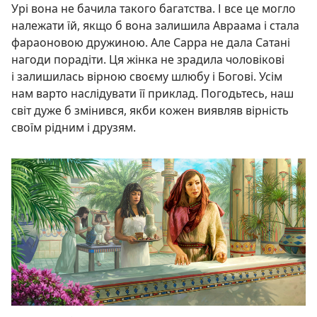
Урі вона не бачила такого багатства. І все це могло
належати їй, якщо б вона залишила Авраама і стала
фараоновою дружиною. Але Сарра не дала Сатані
нагоди порадіти. Ця жінка не зрадила чоловікові
і залишилась вірною своєму шлюбу і Богові. Усім
нам варто наслідувати її приклад. Погодьтесь, наш
світ дуже б змінився, якби кожен виявляв вірність
своїм рідним і друзям.