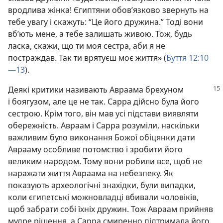
вродлива жінка! Єгиптяни обов’язково звернуть на
тебе увагу і скажуть: “Це його дружина.” Тоді вони
вб’ють мене, а тебе залишать живою. Тож, будь
ласка, скажи, що ти моя сестра, аби я не
постраждав. Так ти врятуєш моє життя» (
Буття 12:10
—13
).
Деякі критики називають Авраама брехуном
і боягузом, але це не так. Сарра дійсно була його
сестрою. Крім того, він мав усі підстави виявляти
обережність. Авраам і Сарра розуміли, наскільки
важливим було виконання Божої обіцянки дати
Аврааму особливе потомство і зробити його
великим народом. Тому вони робили все, щоб не
наражати життя Авраама на небезпеку. Як
показують археологічні знахідки, були випадки,
коли єгипетські можновладці вбивали чоловіків,
щоб забрати собі їхніх дружин. Тож Авраам прийняв
мудре рішення, а Сарра смиренно підтримала його.