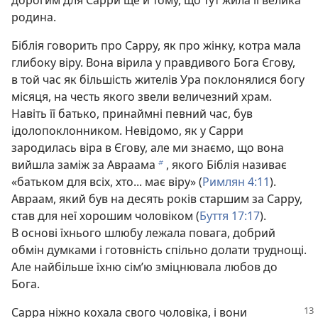
дорогим для Сарри ще й тому, що тут жила її велика
родина.
Біблія говорить про Сарру, як про жінку, котра мала
глибоку віру. Вона вірила у правдивого Бога Єгову,
в той час як більшість жителів Ура поклонялися богу
місяця, на честь якого звели величезний храм.
Навіть її батько, принаймні певний час, був
ідолопоклонником. Невідомо, як у Сарри
зародилась віра в Єгову, але ми знаємо, що вона
вийшла заміж за Авраама
, якого Біблія називає
b
«батьком для всіх, хто... має віру» (
Римлян 4:11
).
Авраам, який був на десять років старшим за Сарру,
став для неї хорошим чоловіком (
Буття 17:17
).
В основі їхнього шлюбу лежала повага, добрий
обмін думками і готовність спільно долати труднощі.
Але найбільше їхню сім’ю зміцнювала любов до
Бога.
Сарра ніжно кохала свого чоловіка, і вони