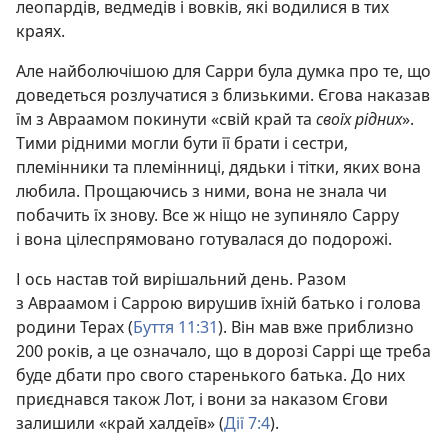
леопардів, ведмедів і вовків, які водилися в тих
краях.
Але найболючішою для Сарри була думка про те, що
доведеться розлучатися з близькими. Єгова наказав
їм з Авраамом покинути «свій край та
своїх рідних
».
Тими рідними могли бути її брати і сестри,
племінники та племінниці, дядьки і тітки, яких вона
любила. Прощаючись з ними, вона не знала чи
побачить їх знову. Все ж ніщо не зупиняло Сарру
і вона цілеспрямовано готувалася до подорожі.
І ось настав той вирішальний день. Разом
з Авраамом і Саррою вирушив їхній батько і голова
родини Терах (
Буття 11:31
). Він мав вже приблизно
200 років, а це означало, що в дорозі Саррі ще треба
буде дбати про свого старенького батька. До них
приєднався також Лот, і вони за наказом Єгови
залишили «край халдеїв» (
Дії 7:4
).