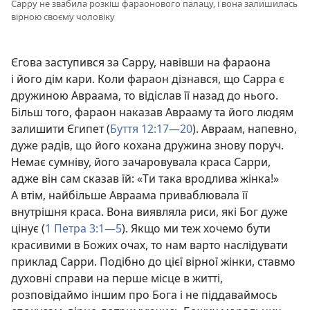
Сарру не звабила розкіш фараонового палацу, і вона залишилась
вірною своєму чоловіку
Єгова заступився за Сарру, навівши на фараона
і його дім кари. Коли фараон дізнався, що Сарра є
дружиною Авраама, то відіслав її назад до нього.
Більш того, фараон наказав Аврааму та його людям
залишити Єгипет (
Буття 12:17—20
). Авраам, напевно,
дуже радів, що його кохана дружина знову поруч.
Немає сумніву, його зачаровувала краса Сарри,
адже він сам сказав їй: «Ти така вродлива жінка!»
А втім, найбільше Авраама приваблювала її
внутрішня краса. Вона виявляла риси, які Бог дуже
цінує (
1 Петра 3:1—5
). Якщо ми теж хочемо бути
красивими в Божих очах, то нам варто наслідувати
приклад Сарри. Подібно до цієї вірної жінки, ставмо
духовні справи на перше місце в житті,
розповідаймо іншим про Бога і не піддаваймось