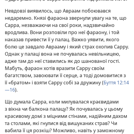
Невдовзі виявилось, що Авраам побоювався
недаремно. Князі фараона звернули увагу на те, що
Сарра, незважаючи на свої роки, надзвичайно
вродлива. Вони розповіли про неї фараону, і той
наказав привести її у палац. Важко уявити, якого
болю це завдало Аврааму і який страх охопив Сарру.
Однак у палаці вона не почувалась невільницею,
адже там до неї ставились як до шанованої гості.
Мабуть, фараон хотів вразити Сарру своїм
багатством, завоювати її серце, а тоді домовитися з
її «братом» і взяти Сарру собі за дружину (
Буття 12:14
—16
).
Що думала Сарра, коли милувалася краєвидами
з вікна чи балкона палацу? Як почувалась у цьому
красивому домі з міцними стінами, надійним дахом
та столами, які гнулися від вишуканих страв? Чи
вабила її ця розкіш? Можливо, навіть у заможному