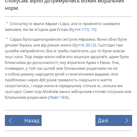
спокусам, вірно дотримуючись Божих моральних
норм.
Спочатку їх звали Аврам і Сара, але їх прийнято називати
a
іменами, які їм згодом дав Єгова (
Буття 17:5,
15
).
Сарра була єдинокровною сестрою Авраама. Вони обоє були
b
дітьми Тераха, але від різних жінок (
Буття 20:12
). Сьогодні такі
шлюби неприйнятні. Все ж треба пам’ятати, що то були зовсім
інші часи. Тоді люди мали набагато міцніше здоров’я, адже були
ближчими до досконалості, яку втратили Адам з Євою. Тож,
очевидно, у той час шлюб між близькими родичами не ніс
з собою ризику народити дітей з генетичними вадами. Але
приблизно через 400 років тривалість людського життя
скоротилась, і люди жили в середньому стільки ж, скільки ми
сьогодні. Саме тоді Мойсеїв закон заборонив статеві стосунки між
близькими родичами (
Левіт 18:6
).
Назад
Далі