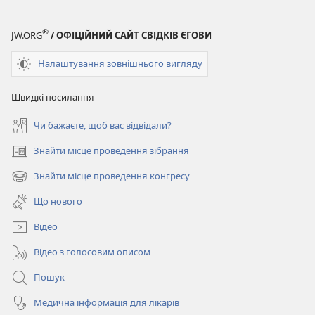
®
JW.ORG
/ ОФІЦІЙНИЙ САЙТ СВІДКІВ ЄГОВИ
Налаштування зовнішнього вигляду
Швидкі посилання
Чи бажаєте, щоб вас відвідали?
Знайти місце проведення зібрання
(відкривається
у
Знайти місце проведення конгресу
(відкривається
новому
у
вікні)
Що нового
новому
вікні)
Відео
Відео з голосовим описом
Пошук
Медична інформація для лікарів