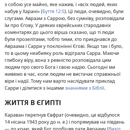
з собою усе майно, яке нажив, і «всіх людей, яких
набув у Харані» (
Буття 12:5
). Ці люди, очевидно, були
слугами. Авраам з Саррою, без сумніву, розповідали
їм про Єгову. У деяких єврейських стародавніх
коментарях до цього вірша сказано, що ті люди
були прозелітами, тобто тими, хто приєднався до
Авраама і Сарри у поклонінні Єгові. Якщо так і було,
то в цьому неабияку роль відіграла Сарра. Маючи
глибоку віру, вона з ревністю розповідала цим
людям про свого Бога і свою надію. Сьогодні ми
живемо в час, коли людям не вистачає справжньої
віри і надії. Тому нам варто наслідувати приклад
Сарри і ділитися з іншими
знаннями з Біблії
.
ЖИТТЯ В ЄГИПТІ
Караван перетнув Євфрат (очевидно, це відбулося
14 нісана 1943 року до н. е.) і попрямував на південь
— до краю, який Бог пообіцяв дати Аврааму (
Вихід