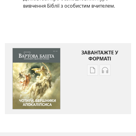
вивчення Біблії з особистим вчителем.
ЗАВАНТАЖТЕ У
ФОРМАТІ
Параметри
Параметри
завантаження
завантаженн
публікацій
аудіо
ВАРТОВА
ВАРТОВА
БАШТА
БАШТА
Чотири
Чотири
вершники
вершники
Апокаліпсиса
Апокаліпсис