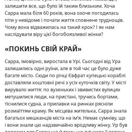
залишити все, що було їй таким близьким. Хоча
Сарра мала біля 60 років, вона охоче погодилась
піти у невідоме і почати життя сповнене труднощів.
Чому вона відважилась на такий крок? І як нам
наслідувати віру цієї богобоязливої жінки?
«ПОКИНЬ СВІЙ КРАЙ»
Сарра, імовірно, виростала в Урі. Сьогодні від Ура
залишились одні руїни, але в той час це було дуже
багате місто. Сюди по річці Євфрат купецькі кораблі
доставляли коштовні речі з усіх куточків світу. У місті
вирувало життя: по вузеньких і звивистих вулицях
метушилися люди, на пристані, тручись бортами,
тіснилися судна, а прилавки на ринках рясніли
розмаїттям краму. Як місцева жителька, Сарра знала
багатьох мешканців міста на ім’я. Немає сумніву, що
і вони знали цю надзвичайно вродливу жінку. Ур був