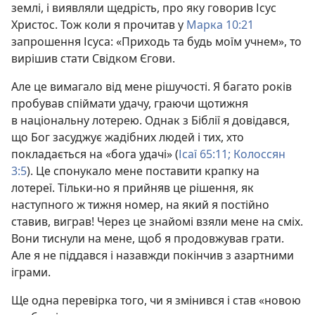
землі, і виявляли щедрість, про яку говорив Ісус
Христос. Тож коли я прочитав у
Марка 10:21
запрошення Ісуса: «Приходь та будь моїм учнем», то
вирішив стати Свідком Єгови.
Але це вимагало від мене рішучості. Я багато років
пробував спіймати удачу, граючи щотижня
в національну лотерею. Однак з Біблії я довідався,
що Бог засуджує жадібних людей і тих, хто
покладається на «бога удачі» (
Ісаї 65:11;
Колоссян
3:5
). Це спонукало мене поставити крапку на
лотереї. Тільки-но я прийняв це рішення, як
наступного ж тижня номер, на який я постійно
ставив, виграв! Через це знайомі взяли мене на сміх.
Вони тиснули на мене, щоб я продовжував грати.
Але я не піддався і назавжди покінчив з азартними
іграми.
Ще одна перевірка того, чи я змінився і став «новою