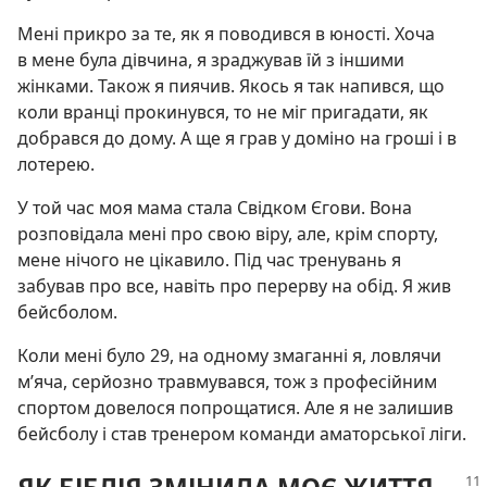
Мені прикро за те, як я поводився в юності. Хоча
в мене була дівчина, я зраджував їй з іншими
жінками. Також я пиячив. Якось я так напився, що
коли вранці прокинувся, то не міг пригадати, як
добрався до дому. А ще я грав у доміно на гроші і в
лотерею.
У той час моя мама стала Свідком Єгови. Вона
розповідала мені про свою віру, але, крім спорту,
мене нічого не цікавило. Під час тренувань я
забував про все, навіть про перерву на обід. Я жив
бейсболом.
Коли мені було 29, на одному змаганні я, ловлячи
м’яча, серйозно травмувався, тож з професійним
спортом довелося попрощатися. Але я не залишив
бейсболу і став тренером команди аматорської ліги.