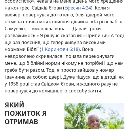
особистістю», чекала на мене в день мого хрещення
на конгресі Свідків Єгови (
Ефесян 4:24
). Коли я
ввечері повернувся до готелю, біля дверей мого
номера стояла моя колишня дівчина. «Та розслабся,
Самуелю,— вмовляла вона.— Давай трохи
розважимось!» Я рішуче сказав їй: «Припини!» А тоді
ще раз пояснив, що тепер живу за високими
нормами Біблії (
1 Коринфян 6:18
). Вона
невдоволено скривилася і почала переконувати
мене, що біблійні норми нікому не потрібні і що нам
треба бути разом. Тоді я просто зайшов у номер
і зачинив за собою двері. Дуже тішуся, що відтоді, як
у 1958 році став Свідком Єгови, я жодного разу не
повернувся до колишнього способу життя.
ЯКИЙ
ПОЖИТОК Я
ОТРИМАВ