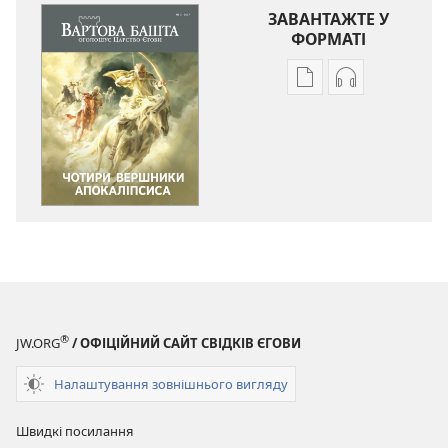
ЗАВАНТАЖТЕ У
ФОРМАТІ
Параметри
Параметри
завантаження
завантаженн
публікацій
аудіо
ВАРТОВА
ВАРТОВА
БАШТА
БАШТА
Чотири
Чотири
вершники
вершники
Апокаліпсиса
Апокаліпсис
®
JW.ORG
/ ОФІЦІЙНИЙ САЙТ СВІДКІВ ЄГОВИ
Налаштування зовнішнього вигляду
Швидкі посилання