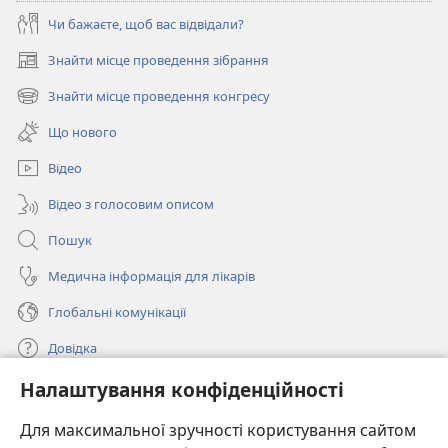
Чи бажаєте, щоб вас відвідали?
Знайти місце проведення зібрання
(відкривається
у
Знайти місце проведення конгресу
(відкривається
новому
у
вікні)
Що нового
новому
вікні)
Відео
Відео з голосовим описом
Пошук
Медична інформація для лікарів
Глобальні комунікації
Довідка
Налаштування конфіденційності
Пожертви
(відкривається
у
Для максимальної зручності користування сайтом
новому