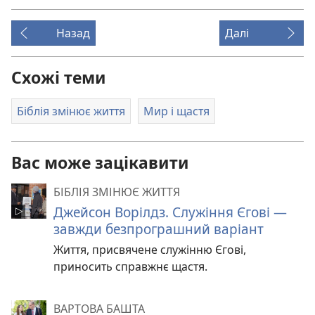
Назад
Далі
Схожі теми
Біблія змінює життя
Мир і щастя
Вас може зацікавити
БІБЛІЯ ЗМІНЮЄ ЖИТТЯ
Джейсон Ворілдз. Служіння Єгові —
завжди безпрограшний варіант
Життя, присвячене служінню Єгові,
приносить справжнє щастя.
ВАРТОВА БАШТА