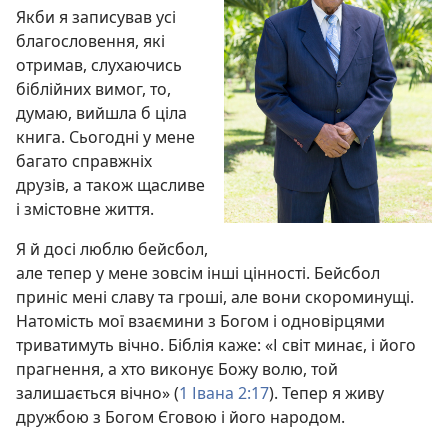
Якби я записував усі
благословення, які
отримав, слухаючись
біблійних вимог, то,
думаю, вийшла б ціла
книга. Сьогодні у мене
багато справжніх
друзів, а також щасливе
і змістовне життя.
Я й досі люблю бейсбол,
але тепер у мене зовсім інші цінності. Бейсбол
приніс мені славу та гроші, але вони скороминущі.
Натомість мої взаємини з Богом і одновірцями
триватимуть вічно. Біблія каже: «І світ минає, і його
прагнення, а хто виконує Божу волю, той
залишається вічно» (
1 Івана 2:17
). Тепер я живу
дружбою з Богом Єговою і його народом.