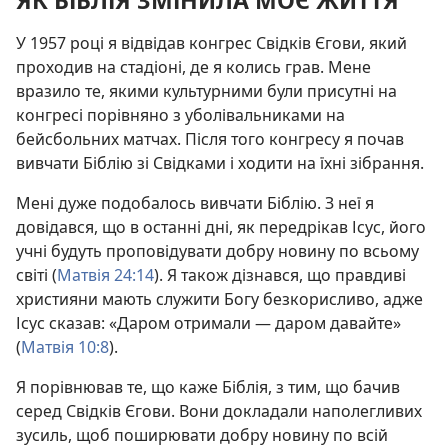
ЯК БІБЛІЯ ЗМІНИЛА МОЄ ЖИТТЯ
У 1957 році я відвідав конгрес Свідків Єгови, який
проходив на стадіоні, де я колись грав. Мене
вразило те, якими культурними були присутні на
конгресі порівняно з уболівальниками на
бейсбольних матчах. Після того конгресу я почав
вивчати Біблію зі Свідками і ходити на їхні зібрання.
Мені дуже подобалось вивчати Біблію. З неї я
довідався, що в останні дні, як передрікав Ісус, його
учні будуть проповідувати добру новину по всьому
світі (
Матвія 24:14
). Я також дізнався, що правдиві
християни мають служити Богу безкорисливо, адже
Ісус сказав: «Даром отримали — даром давайте»
(
Матвія 10:8
).
Я порівнював те, що каже Біблія, з тим, що бачив
серед Свідків Єгови. Вони докладали наполегливих
зусиль, щоб поширювати добру новину по всій