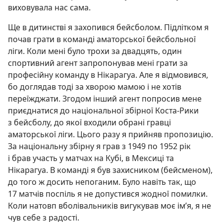
виховувала нас сама.
Ще в дитинстві я захопився бейсболом. Підлітком я
почав грати в команді аматорської бейсбольної
ліги. Коли мені було трохи за двадцять, один
спортивний агент запропонував мені грати за
професійну команду в Нікарагуа. Але я відмовився,
бо доглядав тоді за хворою мамою і не хотів
переїжджати. Згодом інший агент попросив мене
приєднатися до національної збірної Коста-Рики
з бейсболу, до якої входили обрані гравці
аматорської ліги. Цього разу я прийняв пропозицію.
За національну збірну я грав з 1949 по 1952 рік
і брав участь у матчах на Кубі, в Мексиці та
Нікарагуа. В команді я був захисником (бейсменом),
до того ж досить непоганим. Було навіть так, що
17 матчів поспіль я не допустився жодної помилки.
Коли натовп вболівальників вигукував моє ім’я, я не
чув себе з радості.