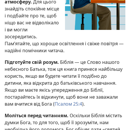
атмосферу.
Для цього
знайдіть спокійне місце
і подбайте про те, щоб
ніщо вас не відволікало
і ви могли
зосередитись.
Пам’ятайте, що хороше освітлення і свіже повітря —
надійні помічники читача.
Підготуйте свій розум.
Біблія — це Слово нашого
небесного Батька, тож ця книга принесе найбільшу
користь, якщо ви будете читати її подібно до
дитини, яка відкрита до батьківського навчання.
Якщо ви маєте якісь упередження до Біблії,
постарайтесь їх відкинути, щоб вони не заважали
вам вчитися від Бога (
Псалом 25:4
).
Моліться перед читанням.
Оскільки Біблія містить
думки Бога, то для того, щоб її зрозуміти, нам
необхідна його допомога. Бог обіцяє дати «святий