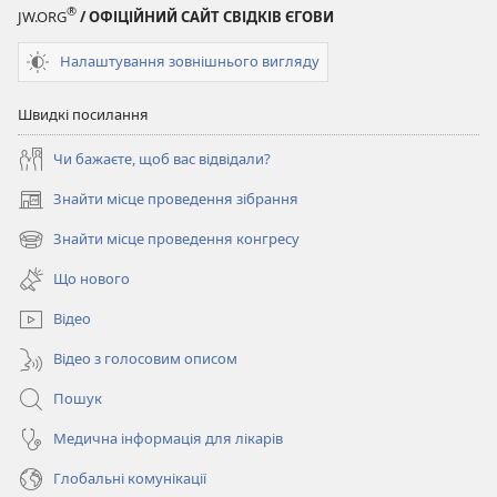
®
JW.ORG
/ ОФІЦІЙНИЙ САЙТ СВІДКІВ ЄГОВИ
Налаштування зовнішнього вигляду
Швидкі посилання
Чи бажаєте, щоб вас відвідали?
Знайти місце проведення зібрання
(відкривається
у
Знайти місце проведення конгресу
(відкривається
новому
у
вікні)
Що нового
новому
вікні)
Відео
Відео з голосовим описом
Пошук
Медична інформація для лікарів
Глобальні комунікації