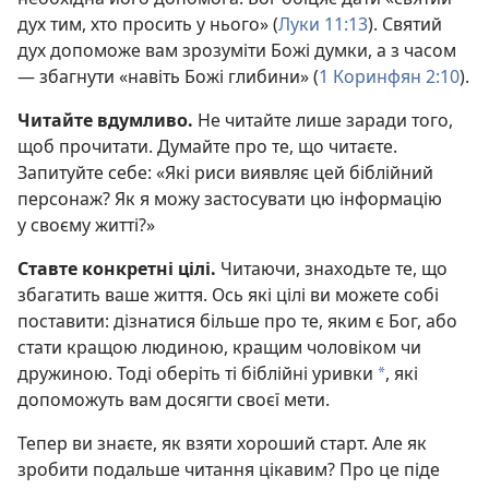
дух тим, хто просить у нього» (
Луки 11:13
). Святий
дух допоможе вам зрозуміти Божі думки, а з часом
— збагнути «навіть Божі глибини» (
1 Коринфян 2:10
).
Читайте вдумливо.
Не читайте лише заради того,
щоб прочитати. Думайте про те, що читаєте.
Запитуйте себе: «Які риси виявляє цей біблійний
персонаж? Як я можу застосувати цю інформацію
у своєму житті?»
Ставте конкретні цілі.
Читаючи, знаходьте те, що
збагатить ваше життя. Ось які цілі ви можете собі
поставити: дізнатися більше про те, яким є Бог, або
стати кращою людиною, кращим чоловіком чи
дружиною. Тоді оберіть ті біблійні уривки
, які
a
допоможуть вам досягти своєї мети.
Тепер ви знаєте, як взяти хороший старт. Але як
зробити подальше читання цікавим? Про це піде