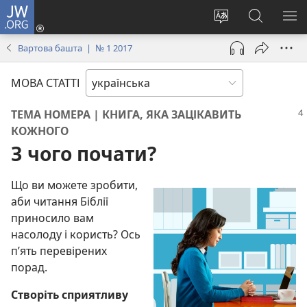
JW.ORG
Увійти
(відкривається
Змінити
Пошук
ПО
у
мову
на
М
Вартова башта | № 1 2017
новому
сайту
сайті
вікні)
JW.ORG
МОВА СТАТТІ
ТЕМА НОМЕРА | КНИГА, ЯКА ЗАЦІКАВИТЬ
КОЖНОГО
З чого почати?
Що ви можете зробити,
аби читання Біблії
приносило вам
насолоду і користь? Ось
п’ять перевірених
порад.
Створіть сприятливу