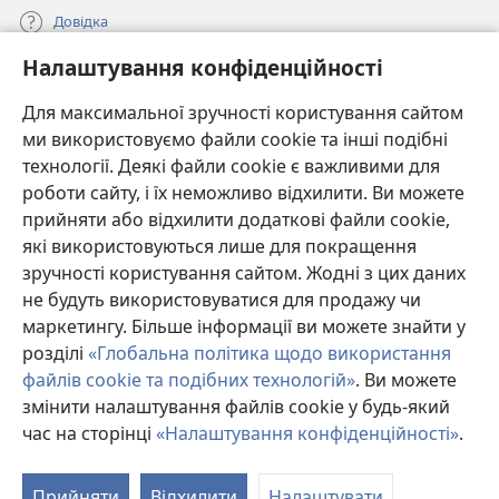
Довідка
Налаштування конфіденційності
Пожертви
(відкривається
у
Для максимальної зручності користування сайтом
новому
ми використовуємо файли cookie та інші подібні
ОНЛАЙН-БІБЛІОТЕКА Товариства «Вартова башта»™
(відкривається
вікні)
технології. Деякі файли cookie є важливими для
у
®
JW Hub
роботи сайту, і їх неможливо відхилити. Ви можете
новому
(відкривається
вікні)
прийняти або відхилити додаткові файли cookie,
у
®
JW Library
новому
які використовуються лише для покращення
вікні)
зручності користування сайтом. Жодні з цих даних
Watchtower Library
не будуть використовуватися для продажу чи
маркетингу. Більше інформації ви можете знайти у
розділі
«Глобальна політика щодо використання
файлів cookie та подібних технологій»
. Ви можете
Copyright
© 2026 Watch Tower Bible and Tract Society of Pennsylvania.
змінити налаштування файлів cookie у будь-який
УМОВИ ВИКОРИСТАННЯ
|
ПОЛІТИКА КОНФІДЕНЦІЙНОСТІ
|
час на сторінці
«Налаштування конфіденційності»
.
П
НАЛАШТУВАННЯ КОНФІДЕНЦІЙНОСТІ
зм
Прийняти
Відхилити
Налаштувати