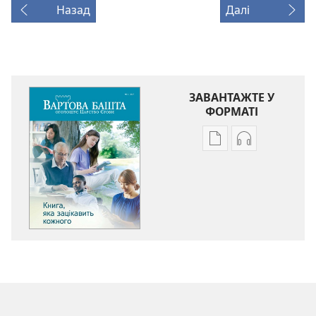
Назад
Далі
ЗАВАНТАЖТЕ У
ФОРМАТІ
Параметри
Параметри
завантаження
завантаженн
публікацій
аудіо
ВАРТОВА
ВАРТОВА
БАШТА
БАШТА
Книга,
Книга,
яка
яка
зацікавить
зацікавить
кожного
кожного