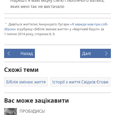
Нарешті я маю міцну сім’ю і люблячого Батька,
яких мені так не вистачало
Дивіться життєпис Аннунціато Лугари
«Я завжди мав при собі
a
зброю»
в рубриці «Біблія змінює життя» у «Вартовій башті» за
1 липня 2014 року, сторінки 8, 9.
Назад
Далі
Схожі теми
Біблія змінює життя
Історії з життя Свідків Єгови
Вас може зацікавити
ПРОБУДИСЬ!