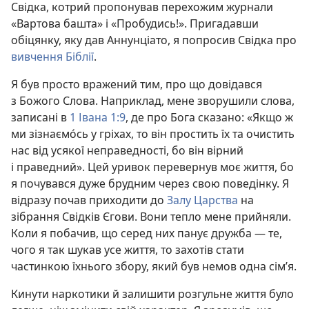
Свідка, котрий пропонував перехожим журнали
«Вартова башта» і «Пробудись!». Пригадавши
обіцянку, яку дав Аннунціато, я попросив Свідка про
вивчення Біблії
.
Я був просто вражений тим, про що довідався
з Божого Слова. Наприклад, мене зворушили слова,
записані в
1 Івана 1:9
, де про Бога сказано: «Якщо ж
ми зізнаємо́сь у гріхах, то він простить їх та очистить
нас від усякої неправедності, бо він вірний
і праведний». Цей уривок перевернув моє життя, бо
я почувався дуже брудним через свою поведінку. Я
відразу почав приходити до
Залу Царства
на
зібрання Свідків Єгови. Вони тепло мене прийняли.
Коли я побачив, що серед них панує дружба — те,
чого я так шукав усе життя, то захотів стати
частинкою їхнього збору, який був немов одна сім’я.
Кинути наркотики й залишити розгульне життя було