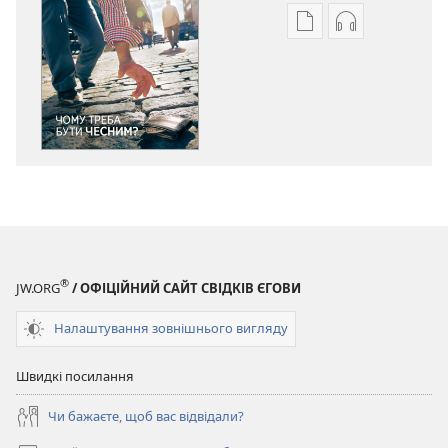
Параметри
Параметри
завантаження
завантаженн
публікацій
аудіо
ВАРТОВА
ВАРТОВА
БАШТА
БАШТА
Чому
Чому
треба
треба
бути
бути
чесним?
чесним?
®
JW.ORG
/ ОФІЦІЙНИЙ САЙТ СВІДКІВ ЄГОВИ
Налаштування зовнішнього вигляду
Швидкі посилання
Чи бажаєте, щоб вас відвідали?