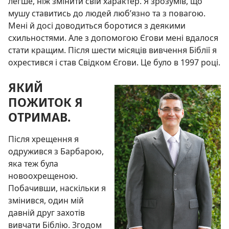
легше, ніж змінити свій характер. Я зрозумів, що
мушу ставитись до людей люб’язно та з повагою.
Мені й досі доводиться боротися з деякими
схильностями. Але з допомогою Єгови мені вдалося
стати кращим. Після шести місяців вивчення Біблії я
охрестився і став Свідком Єгови. Це було в 1997 році.
ЯКИЙ
ПОЖИТОК Я
ОТРИМАВ.
Після хрещення я
одружився з Барбарою,
яка теж була
новоохрещеною.
Побачивши, наскільки я
змінився, один мій
давній друг захотів
вивчати Біблію. Згодом