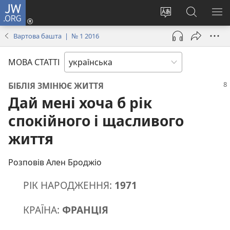
JW.ORG
Увійти
(відкривається
Змінити
Пошук
ПО
у
мову
на
М
Вартова башта | № 1 2016
новому
сайту
сайті
вікні)
JW.ORG
МОВА СТАТТІ
БІБЛІЯ ЗМІНЮЄ ЖИТТЯ
Дай мені хоча б рік
спокійного і щасливого
життя
Розповів Ален Броджіо
РІК НАРОДЖЕННЯ:
1971
КРАЇНА:
ФРАНЦІЯ