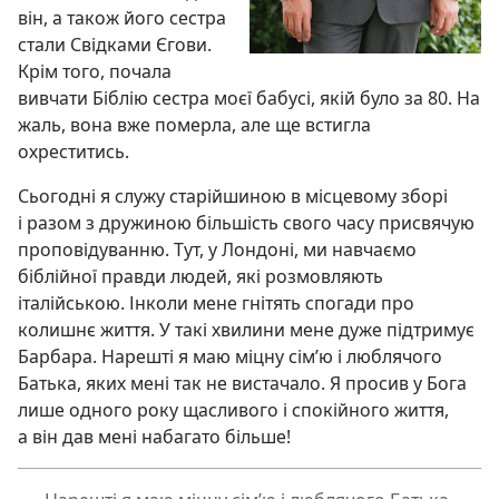
він, а також його сестра
стали Свідками Єгови.
Крім того, почала
вивчати Біблію сестра моєї бабусі, якій було за 80. На
жаль, вона вже померла, але ще встигла
охреститись.
Сьогодні я служу старійшиною в місцевому зборі
і разом з дружиною більшість свого часу присвячую
проповідуванню. Тут, у Лондоні, ми навчаємо
біблійної правди людей, які розмовляють
італійською. Інколи мене гнітять спогади про
колишнє життя. У такі хвилини мене дуже підтримує
Барбара. Нарешті я маю міцну сім’ю і люблячого
Батька, яких мені так не вистачало. Я просив у Бога
лише одного року щасливого і спокійного життя,
а він дав мені набагато більше!