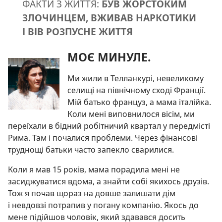
ФАКТИ З ЖИТТЯ:
БУВ ЖОРСТОКИМ
ЗЛОЧИНЦЕМ, ВЖИВАВ НАРКОТИКИ
І ВІВ РОЗПУСНЕ ЖИТТЯ
МОЄ МИНУЛЕ.
Ми жили в Телланкурі, невеликому
селищі на північному сході Франції.
Мій батько француз, а мама італійка.
Коли мені виповнилося вісім, ми
переїхали в бідний робітничий квартал у передмісті
Рима. Там і почалися проблеми. Через фінансові
труднощі батьки часто запекло сварилися.
Коли я мав 15 років, мама порадила мені не
засиджуватися вдома, а знайти собі якихось друзів.
Тож я почав щораз на довше залишати дім
і невдовзі потрапив у погану компанію. Якось до
мене підійшов чоловік, який здавався досить