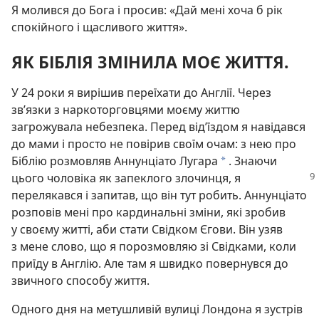
Я молився до Бога і просив: «Дай мені хоча б рік
спокійного і щасливого життя».
ЯК БІБЛІЯ ЗМІНИЛА МОЄ ЖИТТЯ.
У 24 роки я вирішив переїхати до Англії. Через
зв’язки з наркоторговцями моєму життю
загрожувала небезпека. Перед від’їздом я навідався
до мами і просто не повірив своїм очам: з нею про
Біблію розмовляв Аннунціато Лугара
. Знаючи
a
цього чоловіка як
запеклого злочинця, я
перелякався і запитав, що він тут робить. Аннунціато
розповів мені про кардинальні зміни, які зробив
у своєму житті, аби стати Свідком Єгови. Він узяв
з мене слово, що я порозмовляю зі Свідками, коли
приїду в Англію. Але там я швидко повернувся до
звичного способу життя.
Одного дня на метушливій вулиці Лондона я зустрів