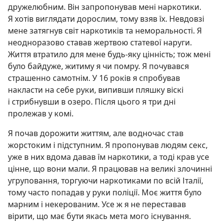
дружелюбним. Він запропонував мені наркотики.
Я хотів виглядати дорослим, тому взяв їх. Невдовзі
мене затягнув світ наркотиків та неморальності. Я
неодноразово ставав жертвою статевої наруги.
Життя втратило для мене будь-яку цінність; тож мені
було байдуже, житиму я чи помру. Я почувався
страшенно самотнім. У 16 років я спробував
накласти на себе руки, випивши пляшку віскі
і стрибнувши в озеро. Після цього я три дні
пролежав у комі.
Я почав дорожити життям, але водночас став
жорстоким і підступним. Я пропонував людям секс,
уже в них вдома давав їм наркотики, а тоді крав усе
цінне, що вони мали. Я працював на великі злочинні
угруповання, торгуючи наркотиками по всій Італії,
тому часто попадав у руки поліції. Моє життя було
марним і некерованим. Усе ж я не переставав
вірити, що має бути якась мета мого існування.