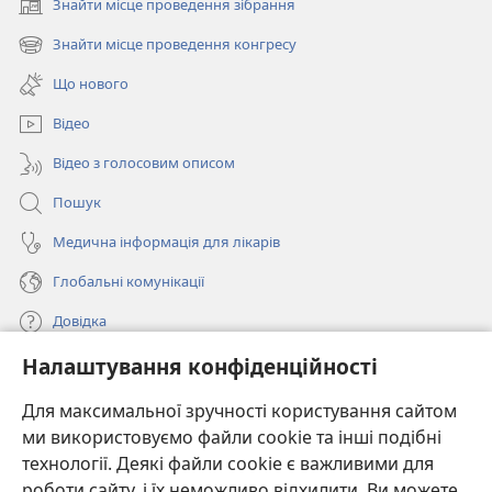
Знайти місце проведення зібрання
(відкривається
у
Знайти місце проведення конгресу
(відкривається
новому
у
вікні)
Що нового
новому
вікні)
Відео
Відео з голосовим описом
Пошук
Медична інформація для лікарів
Глобальні комунікації
Довідка
Налаштування конфіденційності
Пожертви
(відкривається
у
Для максимальної зручності користування сайтом
новому
ми використовуємо файли cookie та інші подібні
ОНЛАЙН-БІБЛІОТЕКА Товариства «Вартова башта»™
(відкривається
вікні)
технології. Деякі файли cookie є важливими для
у
®
JW Hub
роботи сайту, і їх неможливо відхилити. Ви можете
новому