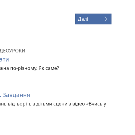
Далі
ІДЕОУРОКИ
ати
на по-різному. Як саме?
и. Завдання
ь відтворіть з дітьми сцени з відео «Вчись у