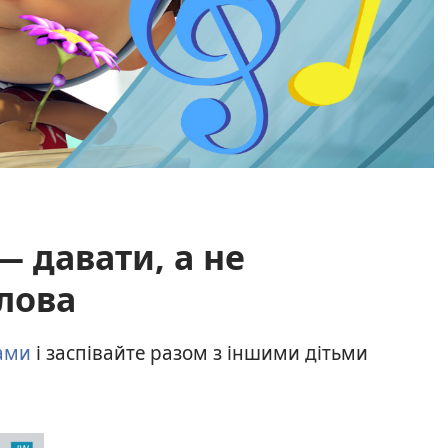
— давати, а не
слова
тами
і заспівайте разом з іншими дітьми