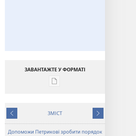
ЗАВАНТАЖТЕ У ФОРМАТІ
Параметри
завантаження
публікацій
Будь
ЗМІСТ
другом
Назад
Далі
Єгови.
Завдання
Допоможи Петрикові зробити порядок