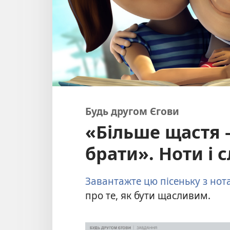
Будь другом Єгови
«Більше щастя 
брати». Ноти і 
Завантажте цю пісеньку з но
про те, як бути щасливим.