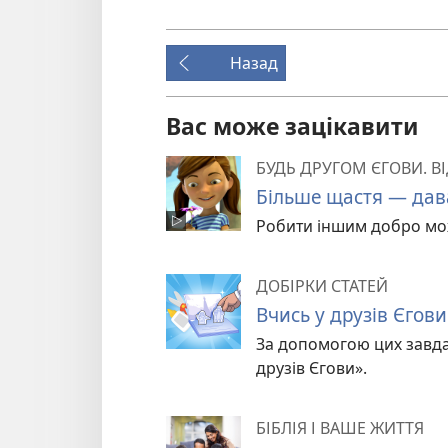
Назад
Вас може зацікавити
БУДЬ ДРУГОМ ЄГОВИ. В
Більше щастя — дав
Робити іншим добро мож
ДОБІРКИ СТАТЕЙ
Вчись у друзів Єгов
За допомогою цих завдан
друзів Єгови».
БІБЛІЯ І ВАШЕ ЖИТТЯ