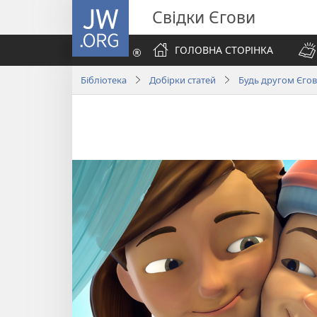
JW.ORG
Свідки Єгови
ГОЛОВНА СТОРІНКА
Бібліотека
Добірки статей
Будь другом Єгов