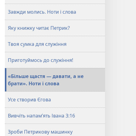
Завжди молись. Ноти і слова
Яку книжку читає Петрик?
Твоя сумка для служіння
Приготуймось до служіння!
«Більше щастя — давати, а не
брати». Ноти і слова
Усе створив Єгова
Вивчіть напам’ять Івана 3:16
Зроби Петрикову машинку