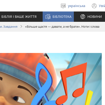
українська
Уві
Вибрати
(в
мову
у
БІБЛІЯ І ВАШЕ ЖИТТЯ
БІБЛІОТЕКА
НОВИНИ
но
вік
и. Завдання
«Більше щастя — давати, а не брати». Ноти і слова