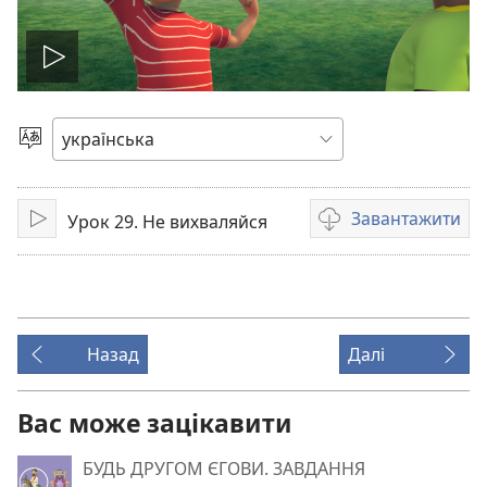
Відтворити
відео
Вибрати
мову
Завантажити
Урок 29. Не вихваляйся
Відтворити
Параметри
завантаження
відео
Назад
Далі
Вас може зацікавити
БУДЬ ДРУГОМ ЄГОВИ. ЗАВДАННЯ