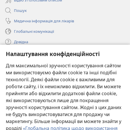
Пошук
Медична інформація для лікарів
Глобальні комунікації
Довідка
Налаштування конфіденційності
Пожертви
(відкривається
у
Для максимальної зручності користування сайтом
новому
ми використовуємо файли cookie та інші подібні
ОНЛАЙН-БІБЛІОТЕКА Товариства «Вартова башта»™
(відкривається
вікні)
технології. Деякі файли cookie є важливими для
у
®
JW Hub
роботи сайту, і їх неможливо відхилити. Ви можете
новому
(відкривається
вікні)
прийняти або відхилити додаткові файли cookie,
у
®
JW Library
новому
які використовуються лише для покращення
вікні)
зручності користування сайтом. Жодні з цих даних
Watchtower Library
не будуть використовуватися для продажу чи
маркетингу. Більше інформації ви можете знайти у
розділі
«Глобальна політика щодо використання