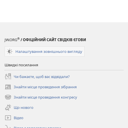
®
JW.ORG
/ ОФІЦІЙНИЙ САЙТ СВІДКІВ ЄГОВИ
Налаштування зовнішнього вигляду
Швидкі посилання
Чи бажаєте, щоб вас відвідали?
Знайти місце проведення зібрання
(відкривається
у
Знайти місце проведення конгресу
(відкривається
новому
у
вікні)
Що нового
новому
вікні)
Відео
Відео з голосовим описом