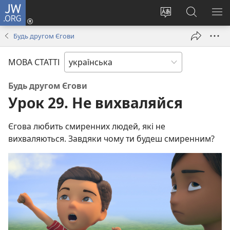
JW.ORG
Увійти
(відкривається
Змінити
Пошук
ПО
у
мову
на
М
Будь другом Єгови
новому
сайту
сайті
вікні)
JW.ORG
МОВА СТАТТІ
Будь другом Єгови
Урок 29. Не вихваляйся
Єгова любить смиренних людей, які не
вихваляються. Завдяки чому ти будеш смиренним?