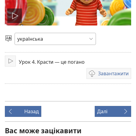
Відтворити
відео
Вибрати
мову
Урок 4. Красти — це погано
Відтворити
Завантажити
Параметри
завантаження
відео
Назад
Далі
Вас може зацікавити