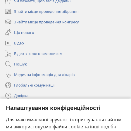
Чи бажаєте, щоб вас відвідали?
Знайти місце проведення зібрання
(відкривається
у
Знайти місце проведення конгресу
(відкривається
новому
у
вікні)
Що нового
новому
вікні)
Відео
Відео з голосовим описом
Пошук
Медична інформація для лікарів
Глобальні комунікації
Довідка
Налаштування конфіденційності
Пожертви
(відкривається
у
Для максимальної зручності користування сайтом
новому
ми використовуємо файли cookie та інші подібні
ОНЛАЙН-БІБЛІОТЕКА Товариства «Вартова башта»™
(відкривається
вікні)