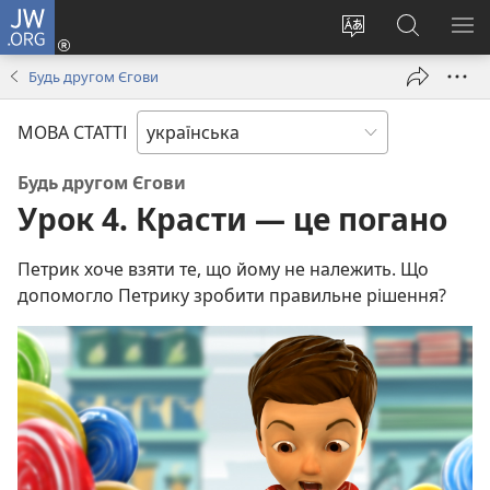
JW.ORG
Увійти
(відкривається
Змінити
Пошук
ПО
у
мову
на
М
Будь другом Єгови
новому
сайту
сайті
вікні)
JW.ORG
МОВА СТАТТІ
Будь другом Єгови
Урок 4. Красти — це погано
Петрик хоче взяти те, що йому не належить. Що
допомогло Петрику зробити правильне рішення?