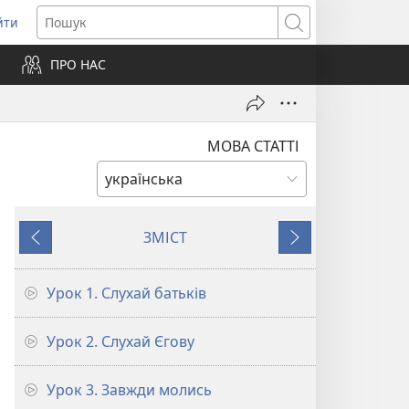
йти
ідкривається
Пошук
ПРО НАС
вому
ні)
МОВА СТАТТІ
ЗМІСТ
Назад
Далі
Урок 1. Слухай батьків
Урок 2. Слухай Єгову
Урок 3. Завжди молись