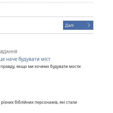
завантаження
відео
Далі
ЗАВДАННЯ
е наче будувати міст
правду, якщо ми хочемо будувати мости
різних біблійних персонажів, які стали