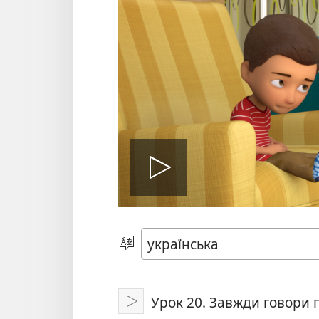
Відтворит
відео
Вибрати
мову
Урок 20. Завжди говори 
Відтворити