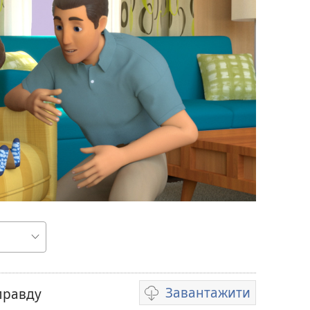
и
Завантажити
правду
Параметри