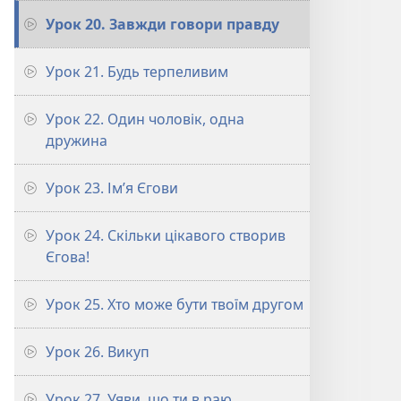
Урок 20. Завжди говори правду
Урок 21. Будь терпеливим
Урок 22. Один чоловік, одна
дружина
Урок 23. Ім’я Єгови
Урок 24. Скільки цікавого створив
Єгова!
Урок 25. Хто може бути твоїм другом
Урок 26. Викуп
Урок 27. Уяви, що ти в раю