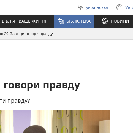
українська
Уві
Вибрати
(в
мову
у
БІБЛІЯ І ВАШЕ ЖИТТЯ
БІБЛІОТЕКА
НОВИНИ
но
вік
ок 20. Завжди говори правду
и говори правду
ти правду?