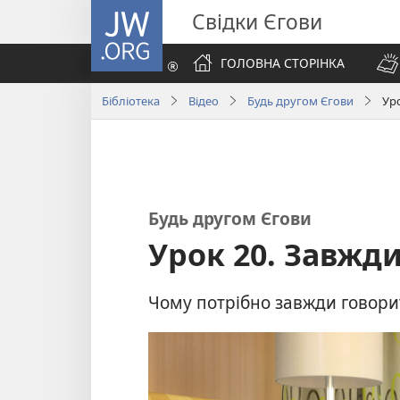
JW.ORG
Свідки Єгови
ГОЛОВНА СТОРІНКА
Бібліотека
Відео
Будь другом Єгови
Ур
Будь другом Єгови
Урок 20. Завжд
Чому потрібно завжди говори